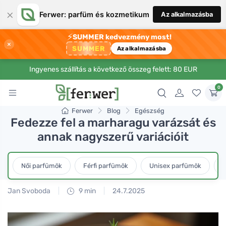
×
Ferwer: parfüm és kozmetikum
Az alkalmazásba
⚡
SUMMER kedvezmény most!
×
SUMMER
Az alkalmazásba
Ingyenes szállítás a következő összeg felett: 80 EUR
0
Ferwer
Blog
Egészség
Fedezze fel a marharagu varázsát és
annak nagyszerű variációit
Női parfümök
Férfi parfümök
Unisex parfümök
L
Jan Svoboda
9 min
24.7.2025