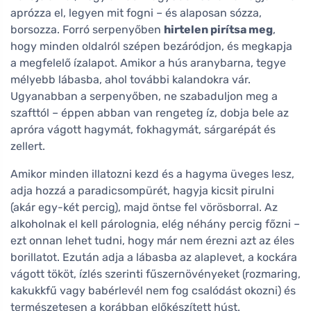
aprózza el, legyen mit fogni – és alaposan sózza,
borsozza. Forró serpenyőben
hirtelen pirítsa meg
,
hogy minden oldalról szépen bezáródjon, és megkapja
a megfelelő ízalapot. Amikor a hús aranybarna, tegye
mélyebb lábasba, ahol további kalandokra vár.
Ugyanabban a serpenyőben, ne szabaduljon meg a
szafttól – éppen abban van rengeteg íz, dobja bele az
apróra vágott hagymát, fokhagymát, sárgarépát és
zellert.
Amikor minden illatozni kezd és a hagyma üveges lesz,
adja hozzá a paradicsompürét, hagyja kicsit pirulni
(akár egy-két percig), majd öntse fel vörösborral. Az
alkoholnak el kell párolognia, elég néhány percig főzni –
ezt onnan lehet tudni, hogy már nem érezni azt az éles
borillatot. Ezután adja a lábasba az alaplevet, a kockára
vágott tököt, ízlés szerinti fűszernövényeket (rozmaring,
kakukkfű vagy babérlevél nem fog csalódást okozni) és
természetesen a korábban előkészített húst.