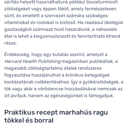
sűrítés helyett használhatunk például összeturmixolt
zöldségeket vagy éppen tököt, amely természetesen
sűrít, és emellett a szervezet számára szükséges
vitaminokat és rostokat is biztosít. Ha ráadásul ökológiai
gazdaságból származó húst használunk, a nehezebb
étel is lehet a kiegyensúlyozott és fenntartható étrend
része.
Érdekesség, hogy egy kutatás szerint, amelyet a
Harvard Health Publishing
magazinban publikáltak, a
magasabb zöldségtartalmú ételek rendszeres
fogyasztása hozzájárulhat a krónikus betegségek
kockázatának csökkentéséhez. Így a gyökérzöldségek, a
tök vagy akár a vöröslencse hozzáadásával nemcsak az
ízt javítjuk, hanem az egészségünket is támogatjuk.
Praktikus recept marhahús ragu
tökkel és borral