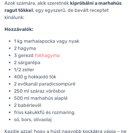
Azok számára, akik szeretnék
kipróbálni a marhahús
ragut tökkel
, egy egyszerű, de bevált receptet
kínálunk:
Hozzávalók:
1 kg marhalapocka vagy nyak
2 hagyma
3 gerezd
fokhagyma
2 sárgarépa
1/2 zeller
400 g hokkaidó tök
2 evőkanál paradicsompüré
250 ml száraz vörösbor
500 ml marhahús alaplé
2 babérlevél
friss kakukkfű és rozmaring
só, bors, olívaolaj
Kezdje azzal, hogy a húst nagyobb kockákra vágja – ne