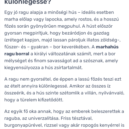
különlegessé?
Egy jó ragu alapja a minőségi hús – ideális esetben
marha előlap vagy lapocka, amely rostos, és a hosszú
főzés során gyönyörűen megpuhul. A húst először
gyorsan megpirítjuk, hogy bezáródjon és gazdag
ízréteget kapjon, majd lassan pároljuk illatos zöldség-,
fűszer- és – gyakran – bor keverékében. A
marhahús
ragu borral
a királyi változatának számít, mert a bor
mélységet és finom savasságot ad a szósznak, amely
kiegyensúlyozza a hús zsírtartalmát.
A ragu nem gyorsétel, de éppen a lassú főzés teszi ezt
az ételt annyira különlegessé. Amikor az összes íz
összeérik, és a hús szinte szétomlik a villán, nyilvánvaló,
hogy a türelem kifizetődött.
Az egyik fő oka annak, hogy az emberek beleszerettek a
raguba, az univerzalitása. Friss tésztával,
burgonyapürével, rizzsel vagy akár ropogós kenyérrel is