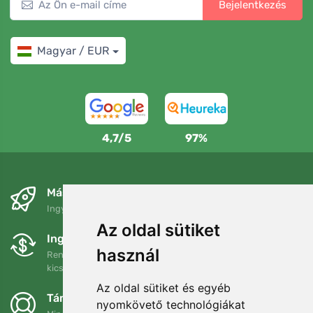
Bejelentkezés
Magyar / EUR
4,7/5
97%
Másnapra és ingyenesen
Ingyenes szállítás a következő összeg felett: 80 EUR
Az oldal sütiket
Ingyenes csere és visszaküldés
használ
Rendelését 90 napon belül bármikor visszaküldheti vagy
kicserélheti.
Az oldal sütiket és egyéb
Támogatjuk a Trees.org-ot
nyomkövető technológiákat