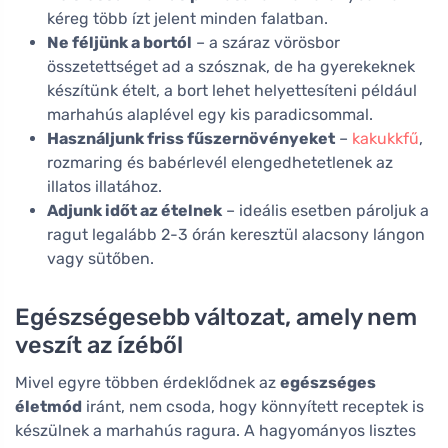
kéreg több ízt jelent minden falatban.
Ne féljünk a bortól
– a száraz vörösbor
összetettséget ad a szósznak, de ha gyerekeknek
készítünk ételt, a bort lehet helyettesíteni például
marhahús alaplével egy kis paradicsommal.
Használjunk friss fűszernövényeket
–
kakukkfű
,
rozmaring és babérlevél elengedhetetlenek az
illatos illatához.
Adjunk időt az ételnek
– ideális esetben pároljuk a
ragut legalább 2-3 órán keresztül alacsony lángon
vagy sütőben.
Egészségesebb változat, amely nem
veszít az ízéből
Mivel egyre többen érdeklődnek az
egészséges
életmód
iránt, nem csoda, hogy könnyített receptek is
készülnek a marhahús ragura. A hagyományos lisztes