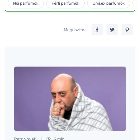
Női parfümök
Férfi parfümök
Unisex parfümök
L
Megosztás
Petr Novák
9 min
Jan S