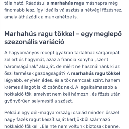
tálalható. Ráadásul a
marhahús ragu
másnapra még
finomabb lesz, így ideális választás a hétvégi főzéshez,
amely áthúzódik a munkahétbe is.
Marhahús ragu tökkel – egy meglepő
szezonális variáció
A hagyományos recept gyakran tartalmaz sárgarépát,
zellert és hagymát, azaz a francia konyha „szent
háromságának" alapját, de miért ne használnánk ki az
őszi termések gazdagságát? A
marhahús ragu tökkel
lágyabb, enyhén édes, és a tök nemcsak színt, hanem
krémes állagot is kölcsönöz neki. A legalkalmasabb a
hokkaidó tök, amelyet nem kell hámozni, és főzés után
gyönyörűen selymesíti a szószt.
Például egy dél-magyarországi család minden ősszel
nagy fazék ragut készít saját kertjükből származó
hokkaidó tökkel. „Eleinte nem voltunk biztosak benne,