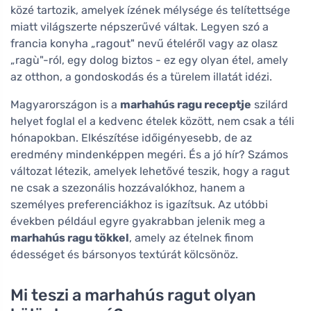
közé tartozik, amelyek ízének mélysége és telítettsége
miatt világszerte népszerűvé váltak. Legyen szó a
francia konyha „ragout" nevű ételéről vagy az olasz
„ragù"-ról, egy dolog biztos - ez egy olyan étel, amely
az otthon, a gondoskodás és a türelem illatát idézi.
Magyarországon is a
marhahús ragu receptje
szilárd
helyet foglal el a kedvenc ételek között, nem csak a téli
hónapokban. Elkészítése időigényesebb, de az
eredmény mindenképpen megéri. És a jó hír? Számos
változat létezik, amelyek lehetővé teszik, hogy a ragut
ne csak a szezonális hozzávalókhoz, hanem a
személyes preferenciákhoz is igazítsuk. Az utóbbi
években például egyre gyakrabban jelenik meg a
marhahús ragu tökkel
, amely az ételnek finom
édességet és bársonyos textúrát kölcsönöz.
Mi teszi a marhahús ragut olyan