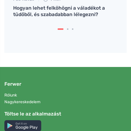
Hogyan lehet felköhögni a váladékot a
Aioli
re
tüdőből, és szabadabban lélegezni?
alkal
Ferwer
Rólunk
Nagykereskedelem
Töltse le az alkalmazást
Get it on
Google Play