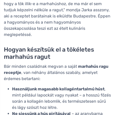
hogy a tök illik-e a marhahúshoz, de ma már el sem
tudjuk képzelni nélküle a ragut," mondja Jarka asszony,
aki a receptet barátainak is elküldte Budapestre. Éppen
a hagyományos és a nem hagyományos
összekapcsolása teszi ezt az ételt kulináris
meglepetéssé.
Hogyan készítsük el a tökéletes
marhahús ragut
Bár minden családnak megvan a saját
marhahús ragu
receptje
, van néhány általános szabály, amelyet
érdemes betartani:
Használjunk magasabb kollagéntartalmú húst
,
mint például lapockát vagy nyakat – a hosszú főzés
során a kollagén lebomlik, és természetesen sűrű
és lágy szószt hoz létre.
Ne siessünk a hús pirításával
– az aranybarna