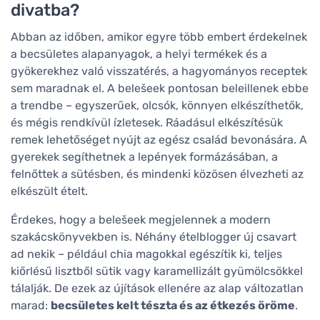
divatba?
Abban az időben, amikor egyre több embert érdekelnek
a becsületes alapanyagok, a helyi termékek és a
gyökerekhez való visszatérés, a hagyományos receptek
sem maradnak el. A belešeek pontosan beleillenek ebbe
a trendbe – egyszerűek, olcsók, könnyen elkészíthetők,
és mégis rendkívül ízletesek. Ráadásul elkészítésük
remek lehetőséget nyújt az egész család bevonására. A
gyerekek segíthetnek a lepények formázásában, a
felnőttek a sütésben, és mindenki közösen élvezheti az
elkészült ételt.
Érdekes, hogy a belešeek megjelennek a modern
szakácskönyvekben is. Néhány ételblogger új csavart
ad nekik – például chia magokkal egészítik ki, teljes
kiőrlésű lisztből sütik vagy karamellizált gyümölcsökkel
tálalják. De ezek az újítások ellenére az alap változatlan
marad:
becsületes kelt tészta és az étkezés öröme
.