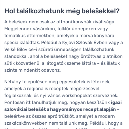
Hol találkozhatunk még belešekkel?
A belešeek nem csak az otthoni konyhák kiváltsága.
Megjelennek vásárokon, folklór ünnepeken vagy
tematikus éttermekben, amelyek a morva konyhára
specializálódtak. Például a Kyjovi Szlovák Évben vagy a
Velké Bílovice-i szüreti ünnepségen találkozhatunk
standokkal, ahol a belešeeket nagy öntöttvas platnikon
sütik közvetlenül a látogatók szeme láttára – és illatuk
szinte mindenkit odavonz.
Néhány településen még egyesületek is léteznek,
amelyek a regionális receptek megőrzésével
foglalkoznak, és nyilvános workshopokat szerveznek.
Pontosan itt tanulhatjuk meg, hogyan készítsünk
igazi
szlovákiai belešét a hagyományos recept alapján
–
beleértve az összes apró trükköt, amelyet a modern
szakácskönyvekben nem találunk meg. Például, hogy a