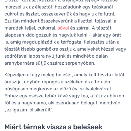
morzsoljuk az élesztőt, hozzáadunk egy teáskanál
cukrot és lisztet, összekeverjük és hagyjuk felfutni.
Ezután mindent összekeverünk a liszttel, tojással, a
maradék tejjel, cukorral,
sóval
és zsírral. A tésztát
alaposan kidolgozzuk és hagyjuk kelni – akár egy órát
is, amíg megduplázódik a térfogata. Kelesztés után a
tésztát kisebb gömbökre osztjuk, amelyeket kézzel vagy
sodrófával laposra nyújtunk és mindkét oldalán
aranybarnára sütjük száraz serpenyőben.
Képzeljen el egy meleg belešét, amely kelt tészta illatát
árasztja, enyhén ropogós a széleken és a tetején
bőségesen megkenve az előző évi szilvalekvárral.
Ehhez egy csésze fehér kávé vagy tea, a táj az ablakon
túl és a nagymama, aki csendesen bólogat, mondván,
„ez igazán jól sikerült".
Miért térnek vissza a belešeek