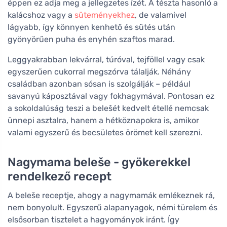
éppen ez adja meg a jellegzetes ízét. A tészta hasonló a
kalácshoz vagy a
süteményekhez
, de valamivel
lágyabb, így könnyen kenhető és sütés után
gyönyörűen puha és enyhén szaftos marad.
Leggyakrabban lekvárral, túróval, tejföllel vagy csak
egyszerűen cukorral megszórva tálalják. Néhány
családban azonban sósan is szolgálják – például
savanyú káposztával vagy fokhagymával. Pontosan ez
a sokoldalúság teszi a belešét kedvelt étellé nemcsak
ünnepi asztalra, hanem a hétköznapokra is, amikor
valami egyszerű és becsületes örömet kell szerezni.
Nagymama beleše - gyökerekkel
rendelkező recept
A beleše receptje, ahogy a nagymamák emlékeznek rá,
nem bonyolult. Egyszerű alapanyagok, némi türelem és
elsősorban tisztelet a hagyományok iránt. Így