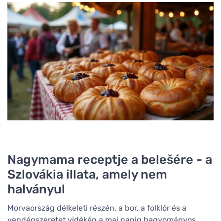
Nagymama receptje a belešére - a
Szlovákia illata, amely nem
halványul
Morvaország délkeleti részén, a bor, a folklór és a
vendégszeretet vidékén a mai napig hagyományos