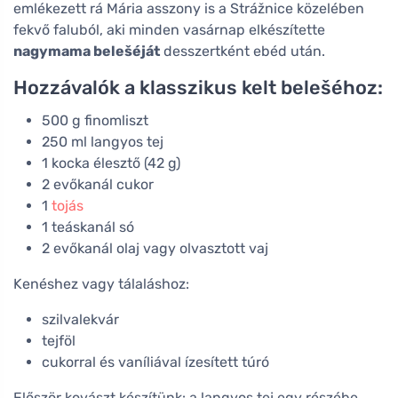
emlékezett rá Mária asszony is a Strážnice közelében
fekvő faluból, aki minden vasárnap elkészítette
nagymama belešéját
desszertként ebéd után.
Hozzávalók a klasszikus kelt belešéhoz:
500 g finomliszt
250 ml langyos tej
1 kocka élesztő (42 g)
2 evőkanál cukor
1
tojás
1 teáskanál só
2 evőkanál olaj vagy olvasztott vaj
Kenéshez vagy tálaláshoz:
szilvalekvár
tejföl
cukorral és vaníliával ízesített túró
Először kovászt készítünk: a langyos tej egy részébe