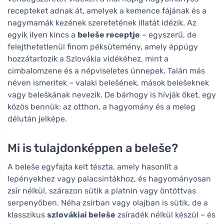
recepteket adnak át, amelyek a kemence fájának és a
nagymamák kezének szeretetének illatát idézik. Az
egyik ilyen kincs a
beleše receptje
– egyszerű, de
felejthetetlenül finom péksütemény, amely éppúgy
hozzátartozik a Szlovákia vidékéhez, mint a
cimbalomzene és a népviseletes ünnepek. Talán más
néven ismeritek – valaki belešének, mások belešeknek
vagy beleškának nevezik. De bárhogy is hívják őket, egy
közös bennük: az otthon, a hagyomány és a meleg
délután jelképe.
Mi is tulajdonképpen a beleše?
A beleše egyfajta kelt tészta, amely hasonlít a
lepényekhez vagy palacsintákhoz, és hagyományosan
zsír nélkül, szárazon sütik a platnin vagy öntöttvas
serpenyőben. Néha zsírban vagy olajban is sütik, de a
klasszikus
szlovákiai beleše
zsíradék nélkül készül – és