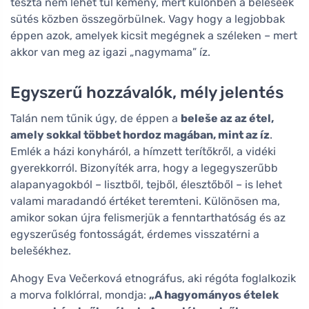
tészta nem lehet túl kemény, mert különben a belešeek
sütés közben összegörbülnek. Vagy hogy a legjobbak
éppen azok, amelyek kicsit megégnek a széleken – mert
akkor van meg az igazi „nagymama” íz.
Egyszerű hozzávalók, mély jelentés
Talán nem tűnik úgy, de éppen a
beleše az az étel,
amely sokkal többet hordoz magában, mint az íz
.
Emlék a házi konyháról, a hímzett terítőkről, a vidéki
gyerekkorról. Bizonyíték arra, hogy a legegyszerűbb
alapanyagokból – lisztből, tejből, élesztőből – is lehet
valami maradandó értéket teremteni. Különösen ma,
amikor sokan újra felismerjük a fenntarthatóság és az
egyszerűség fontosságát, érdemes visszatérni a
belešékhez.
Ahogy Eva Večerková etnográfus, aki régóta foglalkozik
a morva folklórral, mondja:
„A hagyományos ételek