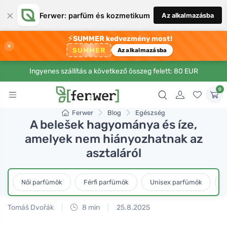
×
Ferwer: parfüm és kozmetikum
Az alkalmazásba
⚡
SUMMER kedvezmény most!
×
SUMMER
Az alkalmazásba
Ingyenes szállítás a következő összeg felett: 80 EUR
0
Ferwer
Blog
Egészség
A belešek hagyománya és íze,
amelyek nem hiányozhatnak az
asztaláról
Női parfümök
Férfi parfümök
Unisex parfümök
L
Tomáš Dvořák
8 min
25.8.2025