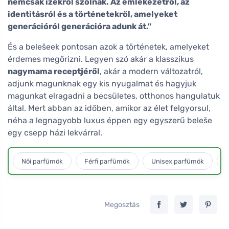
nemcsak ízekről szólnak. Az emlékezetről, az
identitásról és a történetekről, amelyeket
generációról generációra adunk át."
És a belešeek pontosan azok a történetek, amelyeket
érdemes megőrizni. Legyen szó akár a klasszikus
nagymama receptjéről
, akár a modern változatról,
adjunk magunknak egy kis nyugalmat és hagyjuk
magunkat elragadni a becsületes, otthonos hangulatuk
által. Mert abban az időben, amikor az élet felgyorsul,
néha a legnagyobb luxus éppen egy egyszerű beleše
egy csepp házi lekvárral.
Női parfümök
Férfi parfümök
Unisex parfümök
L
Megosztás