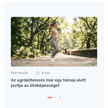
Petr Novák
8 min
Petr N
Az ugrókötelezés már egy hónap alatt
# Hog
nyeit
javítja az állóképességet
marad
főzés