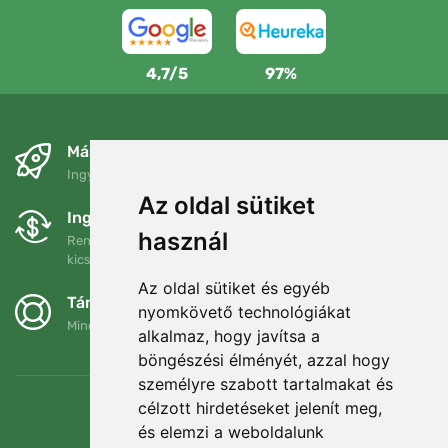
4,7/5
97%
Másnapra és ingyenesen
Ingyenes szállítás a következő összeg felett: 80 EUR
Az oldal sütiket
Ingyenes csere és visszaküldés
használ
Rendelését 90 napon belül bármikor visszaküldheti vagy
kicserélheti.
Az oldal sütiket és egyéb
Támogatjuk a Trees.org-ot
nyomkövető technológiákat
Minden megrendelésért ültetünk egy fát! Bővebben
Rólunk
.
alkalmaz, hogy javítsa a
böngészési élményét, azzal hogy
személyre szabott tartalmakat és
célzott hirdetéseket jelenít meg,
és elemzi a weboldalunk