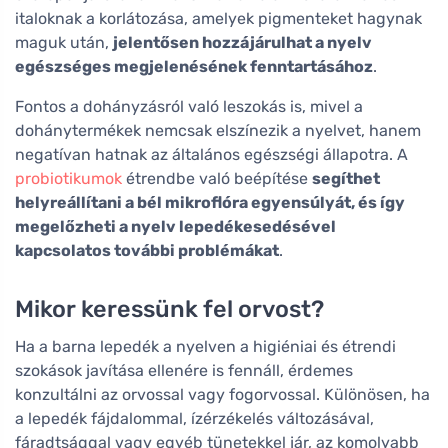
italoknak a korlátozása, amelyek pigmenteket hagynak
maguk után,
jelentősen hozzájárulhat a nyelv
egészséges megjelenésének fenntartásához
.
Fontos a dohányzásról való leszokás is, mivel a
dohánytermékek nemcsak elszínezik a nyelvet, hanem
negatívan hatnak az általános egészségi állapotra. A
probiotikumok
étrendbe való beépítése
segíthet
helyreállítani a bél mikroflóra egyensúlyát, és így
megelőzheti a nyelv lepedékesedésével
kapcsolatos további problémákat
.
Mikor keressünk fel orvost?
Ha a barna lepedék a nyelven a higiéniai és étrendi
szokások javítása ellenére is fennáll, érdemes
konzultálni az orvossal vagy fogorvossal. Különösen, ha
a lepedék fájdalommal, ízérzékelés változásával,
fáradtsággal vagy egyéb tünetekkel jár, az komolyabb