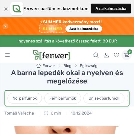
×
Ferwer: parfüm és kozmetikum
Az alkalmazásba
⚡
SUMMER kedvezmény most!
×
SUMMER
Az alkalmazásba
Ingyenes szállítás a következő összeg felett: 80 EUR
0
Ferwer
Blog
Egészség
A barna lepedék okai a nyelven és
megelőzése
Női parfümök
Férfi parfümök
Unisex parfümök
L
Tomáš Vařecha
6 min
10.12.2024