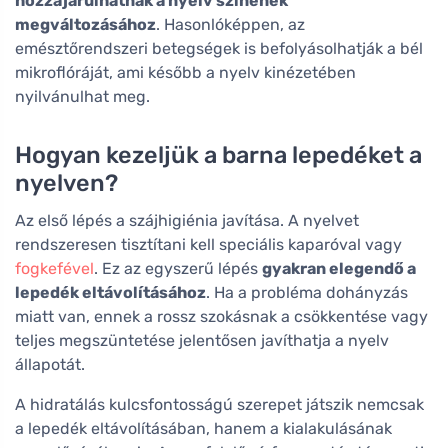
hozzájárulhatnak a nyelv színének
megváltozásához
. Hasonlóképpen, az
emésztőrendszeri betegségek is befolyásolhatják a bél
mikroflóráját, ami később a nyelv kinézetében
nyilvánulhat meg.
Hogyan kezeljük a barna lepedéket a
nyelven?
Az első lépés a szájhigiénia javítása. A nyelvet
rendszeresen tisztítani kell speciális kaparóval vagy
fogkefével
. Ez az egyszerű lépés
gyakran elegendő a
lepedék eltávolításához
. Ha a probléma dohányzás
miatt van, ennek a rossz szokásnak a csökkentése vagy
teljes megszüntetése jelentősen javíthatja a nyelv
állapotát.
A hidratálás kulcsfontosságú szerepet játszik nemcsak
a lepedék eltávolításában, hanem a kialakulásának