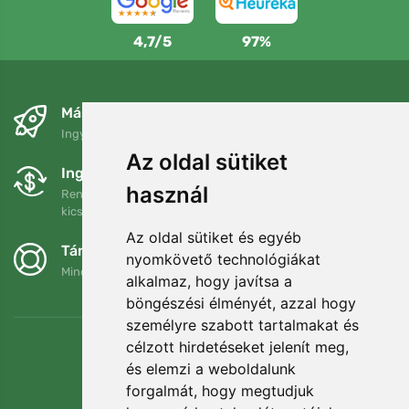
4,7/5
97%
Másnapra és ingyenesen
Ingyenes szállítás a következő összeg felett: 80 EUR
Az oldal sütiket
Ingyenes csere és visszaküldés
használ
Rendelését 90 napon belül bármikor visszaküldheti vagy
kicserélheti.
Az oldal sütiket és egyéb
Támogatjuk a Trees.org-ot
nyomkövető technológiákat
Minden megrendelésért ültetünk egy fát! Bővebben
Rólunk
.
alkalmaz, hogy javítsa a
böngészési élményét, azzal hogy
személyre szabott tartalmakat és
célzott hirdetéseket jelenít meg,
és elemzi a weboldalunk
forgalmát, hogy megtudjuk