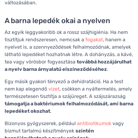
változásában.
A barna lepedék okai a nyelven
Az egyik leggyakoribb ok a rossz szájhigiénia. Ha nem
tisztítjuk rendszeresen, nemcsak a
fogakat
, hanem a
nyelvet is, a szennyeződések felhalmozódnak, amelyek
látható lepedéket hozhatnak létre. A dohányzás, a kávé,
tea vagy vörösbor fogyasztása
továbbá hozzájárulhat
a nyelv barna árnyalatú elszíneződéséhez
.
Egy másik gyakori tényező a dehidratáció. Ha a test
nem kap elegendő
vizet
, csökken a nyáltermelés, amely
természetesen tisztítja a szájüreget. A szájszárazság
támogatja a baktériumok felhalmozódását, ami barna
lepedéket okozhat
.
Bizonyos gyógyszerek, például
antibiotikumok
vagy
bizmut tartalmú készítmények
szintén