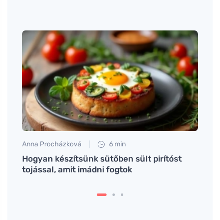
Anna Procházková
6 min
Eva No
Hogyan készítsünk sütőben sült pirítóst
Egysz
tojással, amit imádni fogtok
amely