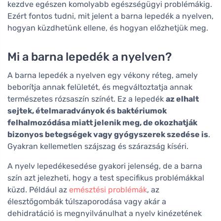
kezdve egészen komolyabb egészségügyi problémákig.
Ezért fontos tudni, mit jelent a barna lepedék a nyelven,
hogyan küzdhetünk ellene, és hogyan előzhetjük meg.
Mi a barna lepedék a nyelven?
A barna lepedék a nyelven egy vékony réteg, amely
beborítja annak felületét, és megváltoztatja annak
természetes rózsaszín színét. Ez a lepedék
az elhalt
sejtek, ételmaradványok és baktériumok
felhalmozódása miatt jelenik meg, de okozhatják
bizonyos betegségek vagy gyógyszerek szedése is
.
Gyakran kellemetlen szájszag és szárazság kíséri.
A nyelv lepedékesedése gyakori jelenség, de a barna
szín azt jelezheti, hogy a test specifikus problémákkal
küzd. Például az
emésztési problémák
, az
élesztőgombák túlszaporodása vagy akár a
dehidratáció is megnyilvánulhat a nyelv kinézetének