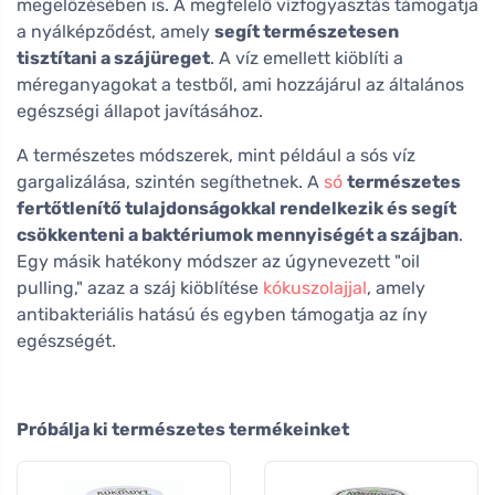
megelőzésében is. A megfelelő vízfogyasztás támogatja
a nyálképződést, amely
segít természetesen
tisztítani a szájüreget
. A víz emellett kiöblíti a
méreganyagokat a testből, ami hozzájárul az általános
egészségi állapot javításához.
A természetes módszerek, mint például a sós víz
gargalizálása, szintén segíthetnek. A
só
természetes
fertőtlenítő tulajdonságokkal rendelkezik és segít
csökkenteni a baktériumok mennyiségét a szájban
.
Egy másik hatékony módszer az úgynevezett "oil
pulling," azaz a száj kiöblítése
kókuszolajjal
, amely
antibakteriális hatású és egyben támogatja az íny
egészségét.
Próbálja ki természetes termékeinket