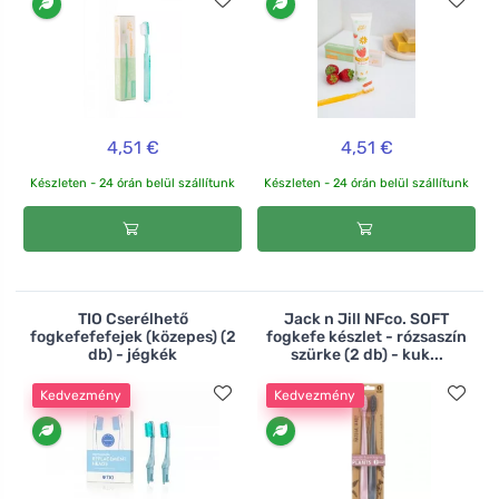
4,51 €
4,51 €
Készleten - 24 órán belül szállítunk
Készleten - 24 órán belül szállítunk
TIO Cserélhető
Jack n Jill NFco. SOFT
fogkefefefejek (közepes) (2
fogkefe készlet - rózsaszín
db) - jégkék
szürke (2 db) - kuk...
Kedvezmény
Kedvezmény