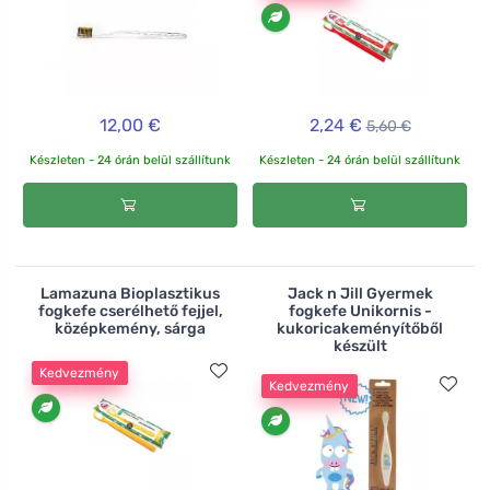
12,00 €
2,24 €
5,60 €
Készleten - 24 órán belül szállítunk
Készleten - 24 órán belül szállítunk
Lamazuna Bioplasztikus
Jack n Jill Gyermek
fogkefe cserélhető fejjel,
fogkefe Unikornis -
középkemény, sárga
kukoricakeményítőből
készült
Kedvezmény
Kedvezmény