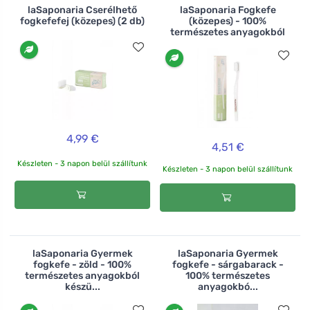
laSaponaria Cserélhető
laSaponaria Fogkefe
fogkefefej (közepes) (2 db)
(közepes) - 100%
természetes anyagokból
4,99 €
4,51 €
Készleten - 3 napon belül szállítunk
Készleten - 3 napon belül szállítunk
laSaponaria Gyermek
laSaponaria Gyermek
fogkefe - zöld - 100%
fogkefe - sárgabarack -
természetes anyagokból
100% természetes
készü...
anyagokbó...