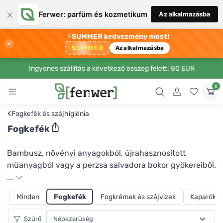
×
Ferwer: parfüm és kozmetikum
Az alkalmazásba
⚡
SUMMER kedvezmény most!
×
SUMMER
Az alkalmazásba
Ingyenes szállítás a következő összeg felett: 80 EUR
0
‹
Fogkefék és szájhigiénia
Fogkefék
Bambusz, növényi anyagokból, újrahasznosított
műanyagból vagy a perzsa salvadora bokor gyökereiből.
A Ferwer kínálatában mindenki számára van valami,
...
csak azt kell eldöntenie, hogy melyik környezetbarát és
Minden
Fogkefék
Fogkrémek és szájvizek
Kaparók é
fenntartható anyagot részesíti előnyben. A Preserve
márka keféit újrahasznosított joghurtos poharakból
Szűrő