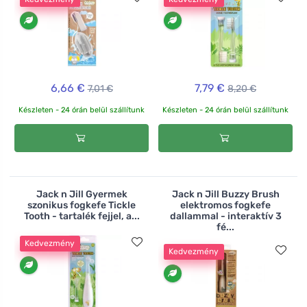
6,66 €
7,79 €
7,01 €
8,20 €
Készleten - 24 órán belül szállítunk
Készleten - 24 órán belül szállítunk
Jack n Jill Gyermek
Jack n Jill Buzzy Brush
szonikus fogkefe Tickle
elektromos fogkefe
Tooth - tartalék fejjel, a...
dallammal - interaktív 3
fé...
Kedvezmény
Kedvezmény