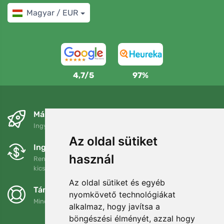
Magyar / EUR
4,7/5
97%
Másnapra és ingyenesen
Ingyenes szállítás a következő összeg felett: 80 EUR
Az oldal sütiket
Ingyenes csere és visszaküldés
használ
Rendelését 90 napon belül bármikor visszaküldheti vagy
kicserélheti.
Az oldal sütiket és egyéb
Támogatjuk a Trees.org-ot
nyomkövető technológiákat
Minden megrendelésért ültetünk egy fát! Bővebben
Rólunk
.
alkalmaz, hogy javítsa a
böngészési élményét, azzal hogy