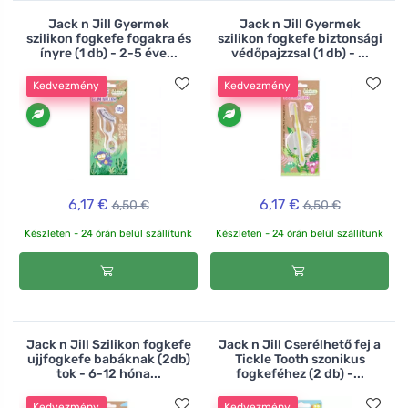
Jack n Jill Gyermek
Jack n Jill Gyermek
szilikon fogkefe fogakra és
szilikon fogkefe biztonsági
ínyre (1 db) - 2-5 éve...
védőpajzzsal (1 db) - ...
Kedvezmény
Kedvezmény
6,17 €
6,17 €
6,50 €
6,50 €
Készleten - 24 órán belül szállítunk
Készleten - 24 órán belül szállítunk
Jack n Jill Szilikon fogkefe
Jack n Jill Cserélhető fej a
ujjfogkefe babáknak (2db)
Tickle Tooth szonikus
tok - 6-12 hóna...
fogkeféhez (2 db) -...
Kedvezmény
Kedvezmény