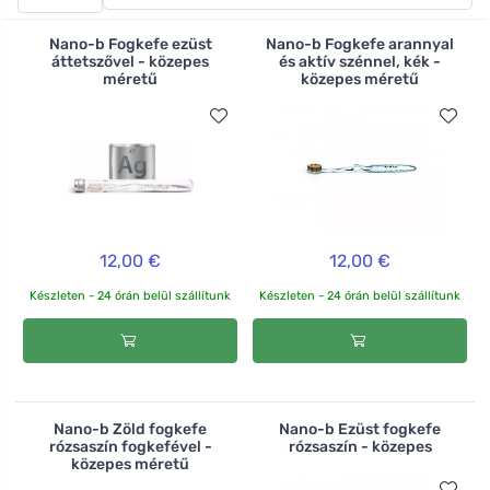
készíti, a Hydrophil kefék bambuszfából készülnek
minimális vízfelhasználással, a TIO cserélhető fejű kefék
Nano-b Fogkefe ezüst
Nano-b Fogkefe arannyal
pedig cukornádból és fából készült szálakból. A felnőtt
áttetszővel - közepes
és aktív szénnel, kék -
méretű
közepes méretű
fogkefék mellett gyermek- és fogközti fogkeféket is
találsz.
12,00 €
12,00 €
Készleten - 24 órán belül szállítunk
Készleten - 24 órán belül szállítunk
Nano-b Zöld fogkefe
Nano-b Ezüst fogkefe
rózsaszín fogkefével -
rózsaszín - közepes
közepes méretű