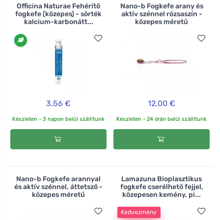
Officina Naturae Fehérítő
Nano-b Fogkefe arany és
fogkefe (közepes) - sörték
aktív szénnel rózsaszín -
kalcium-karbonátt...
közepes méretű
3,56 €
12,00 €
Készleten - 3 napon belül szállítunk
Készleten - 24 órán belül szállítunk
Nano-b Fogkefe arannyal
Lamazuna Bioplasztikus
és aktív szénnel, áttetsző -
fogkefe cserélhető fejjel,
közepes méretű
közepesen kemény, pi...
Kedvezmény