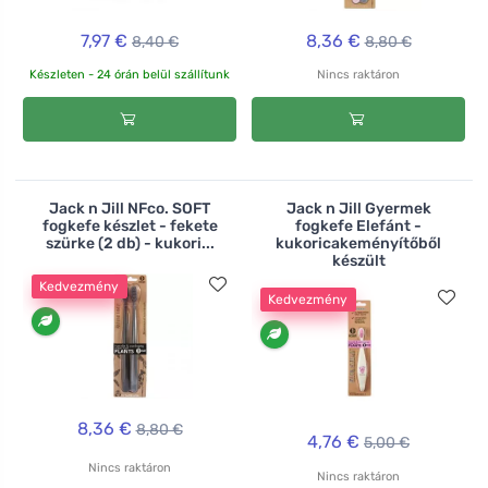
7,97 €
8,36 €
8,40 €
8,80 €
Készleten - 24 órán belül szállítunk
Nincs raktáron
Jack n Jill NFco. SOFT
Jack n Jill Gyermek
fogkefe készlet - fekete
fogkefe Elefánt -
szürke (2 db) - kukori...
kukoricakeményítőből
készült
Kedvezmény
Kedvezmény
8,36 €
8,80 €
4,76 €
5,00 €
Nincs raktáron
Nincs raktáron