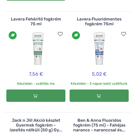
Lavera Fehérítő fogkrém
Lavera Fluoridmentes
75 ml
fogkrém 75ml
7,56 €
5,02 €
Készleten - szállítás ma
Készleten - 3 napon belül szállítunk
Jack n Jill Akció készlet
Ben & Anna Fluoridos
Gyermek fogkrém -
fogkrém (75 ml) - Fahéjas
ízesítés nélküli (50 g) Gy...
narancs - naranccsal és...