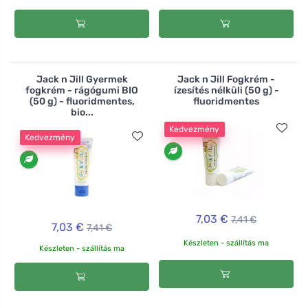
Jack n Jill Gyermek
Jack n Jill Fogkrém -
fogkrém - rágógumi BIO
ízesítés nélküli (50 g) -
(50 g) - fluoridmentes,
fluoridmentes
bio...
Kedvezmény
Kedvezmény
7,03 €
7,41 €
7,03 €
7,41 €
Készleten - szállítás ma
Készleten - szállítás ma