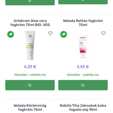
Urtekram Aloe vera
Weleda Rattan fogkrém
fogkrém 75ml BIO, VEG
75ml
4,39 €
5,93 €
Készleten - szállítás ma
Készleten - szállítás ma
Weleda Körömvirág
Nobilis Tilia Jakoubek baba
fogkrém 75ml
fogzási olaj 10ml