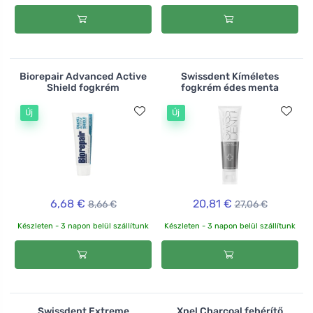
Biorepair Advanced Active
Swissdent Kíméletes
Shield fogkrém
fogkrém édes menta
Új
Új
6,68 €
20,81 €
8,66 €
27,06 €
Készleten - 3 napon belül szállítunk
Készleten - 3 napon belül szállítunk
Swissdent Extreme
Xpel Charcoal fehérítő