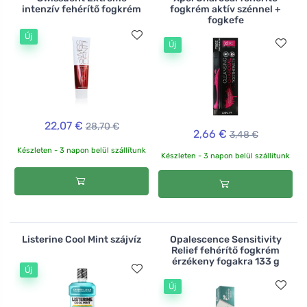
intenzív fehérítő fogkrém
fogkrém aktív szénnel +
fogkefe
Új
Új
22,07 €
28,70 €
2,66 €
3,48 €
Készleten - 3 napon belül szállítunk
Készleten - 3 napon belül szállítunk
Listerine Cool Mint szájvíz
Opalescence Sensitivity
Relief fehérítő fogkrém
érzékeny fogakra 133 g
Új
Új