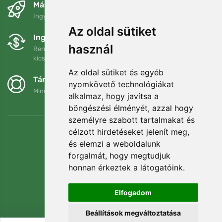
Másnapra és ingyenesen
Ingyenes szállítás a következő összeg felett: 80 EUR
Az oldal sütiket
Ingyenes csere és visszaküldés
használ
Rendelését 90 napon belül bármikor visszaküldheti vagy
kicserélheti.
Az oldal sütiket és egyéb
Támogatjuk a Trees.org-ot
nyomkövető technológiákat
Minden megrendelésért ültetünk egy fát! Bővebben
Rólunk
.
alkalmaz, hogy javítsa a
böngészési élményét, azzal hogy
személyre szabott tartalmakat és
célzott hirdetéseket jelenít meg,
és elemzi a weboldalunk
forgalmát, hogy megtudjuk
honnan érkeztek a látogatóink.
Elfogadom
Beállítások megváltoztatása