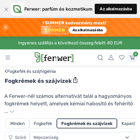
×
Ferwer: parfüm és kozmetikum
Az alkalmazásba
⚡
SUMMER kedvezmény most!
×
SUMMER
Az alkalmazásba
Ingyenes szállítás a következő összeg felett: 80 EUR
0
‹
Fogkefék és szájhigiénia
Fogkrémek és szájvizek
A Ferwer-nél számos alternatívát talál a hagyományos
fogkrémek helyett, amelyek kémiai habosító és fehérítő
anyagokat tartalmaznak. Szeretné elkerülni a felesleges
...
műanyag csomagolást? A tubusos természetes
Minden
Fogkefék
Fogkrémek és szájvizek
Kaparók 
fogkrémek mellett kipróbálhatod a Kvitok visszaváltható
tubusos fogkrémeit, az érzékeny fogakra való tégelyes
Szűrő