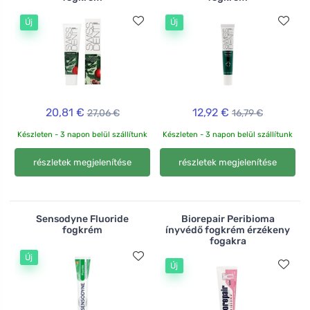
Új
Új
20,81 €
12,92 €
27,06 €
16,79 €
Készleten - 3 napon belül szállítunk
Készleten - 3 napon belül szállítunk
részletek megjelenítése
részletek megjelenítése
Sensodyne Fluoride
Biorepair Peribioma
fogkrém
ínyvédő fogkrém érzékeny
fogakra
Új
Új