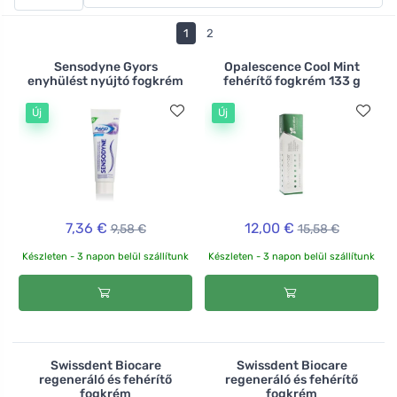
fogkrémeket , a tablettás fogkrémeket , amelyek
nagyszerűek utazáshoz, vagy a Lamazuna szilárd
1
2
fogkrémeket. A szájápolásodat kiegészítheted szájvízzel
is, például narancsos és xilites vagy mentás és
Sensodyne Gyors
Opalescence Cool Mint
enyhülést nyújtó fogkrém
fehérítő fogkrém 133 g
aranyrózsás .
Új
Új
7,36 €
12,00 €
9,58 €
15,58 €
Készleten - 3 napon belül szállítunk
Készleten - 3 napon belül szállítunk
Swissdent Biocare
Swissdent Biocare
regeneráló és fehérítő
regeneráló és fehérítő
fogkrém
fogkrém