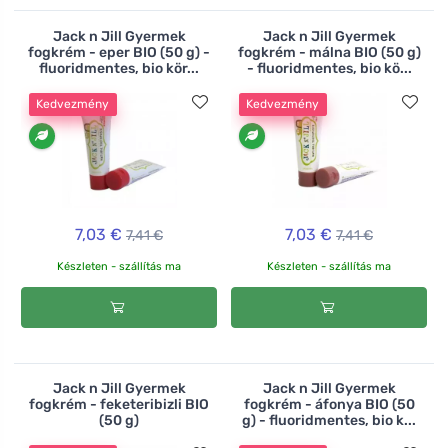
Jack n Jill Gyermek
Jack n Jill Gyermek
fogkrém - eper BIO (50 g) -
fogkrém - málna BIO (50 g)
fluoridmentes, bio kör...
- fluoridmentes, bio kö...
Kedvezmény
Kedvezmény
7,03 €
7,03 €
7,41 €
7,41 €
Készleten - szállítás ma
Készleten - szállítás ma
Jack n Jill Gyermek
Jack n Jill Gyermek
fogkrém - feketeribizli BIO
fogkrém - áfonya BIO (50
(50 g)
g) - fluoridmentes, bio k...