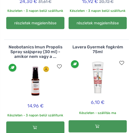
24,30 €
15,92 €
31,61 €
20,72 €
Készleten - 3 napon belül szállítunk
Készleten - 3 napon belül szállítunk
részletek megjelenítése
részletek megjelenítése
Neobotanics Imun Propolis
Lavera Gyermek fogkrém
Spray szájspray (30 ml) -
75ml
amikor nem vagy a ...
6,10 €
14,96 €
Készleten - szállítás ma
Készleten - 3 napon belül szállítunk