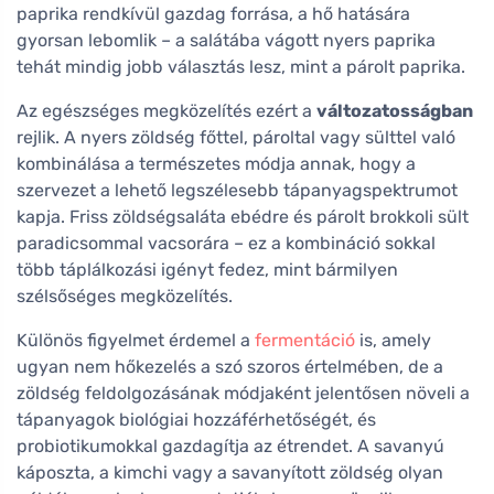
paprika rendkívül gazdag forrása, a hő hatására
gyorsan lebomlik – a salátába vágott nyers paprika
tehát mindig jobb választás lesz, mint a párolt paprika.
Az egészséges megközelítés ezért a
változatosságban
rejlik. A nyers zöldség főttel, pároltal vagy sülttel való
kombinálása a természetes módja annak, hogy a
szervezet a lehető legszélesebb tápanyagspektrumot
kapja. Friss zöldségsaláta ebédre és párolt brokkoli sült
paradicsommal vacsorára – ez a kombináció sokkal
több táplálkozási igényt fedez, mint bármilyen
szélsőséges megközelítés.
Különös figyelmet érdemel a
fermentáció
is, amely
ugyan nem hőkezelés a szó szoros értelmében, de a
zöldség feldolgozásának módjaként jelentősen növeli a
tápanyagok biológiai hozzáférhetőségét, és
probiotikumokkal gazdagítja az étrendet. A savanyú
káposzta, a kimchi vagy a savanyított zöldség olyan