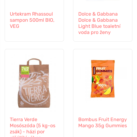
Urtekram Rhassoul
Dolce & Gabbana
sampon 500ml BIO,
Dolce & Gabbana
VEG
Light Blue toaletní
voda pro ženy
Tierra Verde
Bombus Fruit Energy
Mosószóda (5 kg-os
Mango 35g Gummies
zsák) - házi por