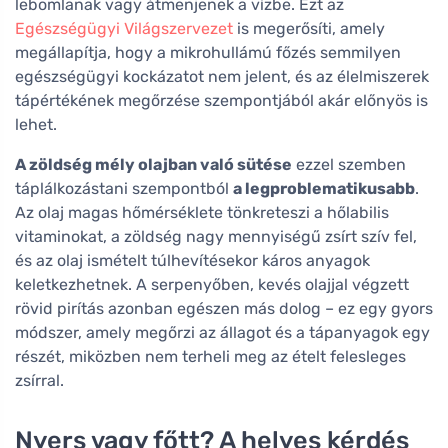
lebomlanak vagy átmenjenek a vízbe. Ezt az
Egészségügyi Világszervezet
is megerősíti, amely
megállapítja, hogy a mikrohullámú főzés semmilyen
egészségügyi kockázatot nem jelent, és az élelmiszerek
tápértékének megőrzése szempontjából akár előnyös is
lehet.
A zöldség mély olajban való sütése
ezzel szemben
táplálkozástani szempontból
a legproblematikusabb
.
Az olaj magas hőmérséklete tönkreteszi a hőlabilis
vitaminokat, a zöldség nagy mennyiségű zsírt szív fel,
és az olaj ismételt túlhevítésekor káros anyagok
keletkezhetnek. A serpenyőben, kevés olajjal végzett
rövid pirítás azonban egészen más dolog – ez egy gyors
módszer, amely megőrzi az állagot és a tápanyagok egy
részét, miközben nem terheli meg az ételt felesleges
zsírral.
Nyers vagy főtt? A helyes kérdés