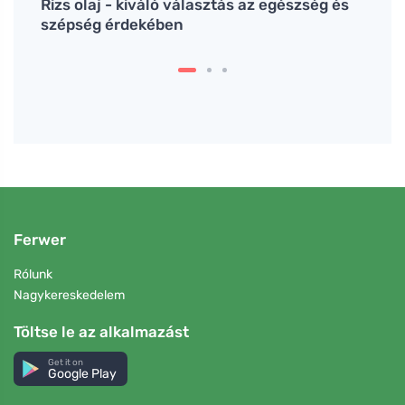
edhez
Rizs olaj - kiváló választás az egészség és
A máj
szépség érdekében
vital
Ferwer
Rólunk
Nagykereskedelem
Töltse le az alkalmazást
Get it on
Google Play