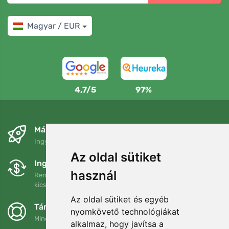
Magyar / EUR
4,7/5
97%
Másnapra és ingyenesen
Ingyenes szállítás a következő összeg felett: 80 EUR
Az oldal sütiket
Ingyenes csere és visszaküldés
használ
Rendelését 90 napon belül bármikor visszaküldheti vagy
kicserélheti.
Az oldal sütiket és egyéb
Támogatjuk a Trees.org-ot
nyomkövető technológiákat
Minden megrendelésért ültetünk egy fát! Bővebben
Rólunk
.
alkalmaz, hogy javítsa a