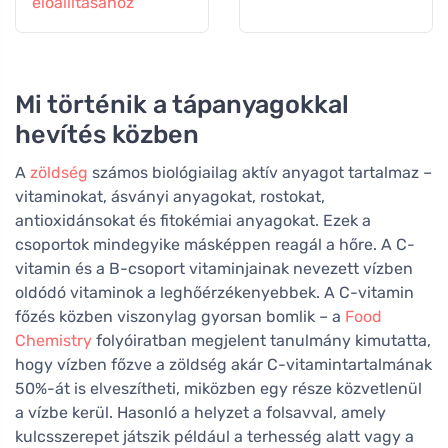
előállításához
Mi történik a tápanyagokkal
hevítés közben
A
zöldség
számos biológiailag aktív anyagot tartalmaz –
vitaminokat, ásványi anyagokat, rostokat,
antioxidánsokat és fitokémiai anyagokat. Ezek a
csoportok mindegyike másképpen reagál a hőre. A C-
vitamin és a B-csoport vitaminjainak nevezett vízben
oldódó vitaminok a leghőérzékenyebbek. A C-vitamin
főzés közben viszonylag gyorsan bomlik – a
Food
Chemistry
folyóiratban megjelent tanulmány kimutatta,
hogy vízben főzve a zöldség akár C-vitamintartalmának
50%-át is elveszítheti, miközben egy része közvetlenül
a vízbe kerül. Hasonló a helyzet a folsavval, amely
kulcsszerepet játszik például a terhesség alatt vagy a