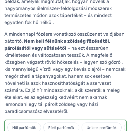
példák, amelyek megmutatják, hogyan növelik a
hagyományos élelmiszer-feldolgozási módszerek
természetes módon azok tápértékét – és mindezt
egyetlen fok hő nélkül.
A mindennapi főzésre vonatkozó összüzenet valójában
bátorító.
Nem kell félnünk a zöldség főzésétől,
párolásától vagy sütésétől
– ha ezt ésszerűen,
kíméletesen és változatosan tesszük. A megfelelő
közegben végzett rövid hőkezelés – legyen szó gőzről,
kis mennyiségű vízről vagy egy kevés olajról – nemcsak
megőrizheti a tápanyagokat, hanem sok esetben
növelheti is azok hasznosíthatóságát a szervezet
számára. Ez jó hír mindazoknak, akik szeretik a meleg
ételeket, és az egészség kedvéért nem akarnak
lemondani egy tál párolt zöldség vagy házi
paradicsomszósz élvezetéről.
Női parfümök
Férfi parfümök
Unisex parfümök
L