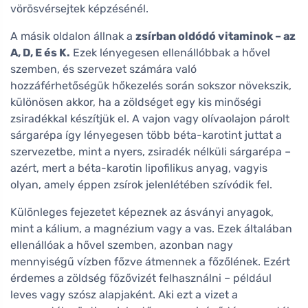
vörösvérsejtek képzésénél.
A másik oldalon állnak a
zsírban oldódó vitaminok – az
A, D, E és K.
Ezek lényegesen ellenállóbbak a hővel
szemben, és szervezet számára való
hozzáférhetőségük hőkezelés során sokszor növekszik,
különösen akkor, ha a zöldséget egy kis minőségi
zsiradékkal készítjük el. A vajon vagy olívaolajon párolt
sárgarépa így lényegesen több béta-karotint juttat a
szervezetbe, mint a nyers, zsiradék nélküli sárgarépa –
azért, mert a béta-karotin lipofilikus anyag, vagyis
olyan, amely éppen zsírok jelenlétében szívódik fel.
Különleges fejezetet képeznek az ásványi anyagok,
mint a kálium, a magnézium vagy a vas. Ezek általában
ellenállóak a hővel szemben, azonban nagy
mennyiségű vízben főzve átmennek a főzőlének. Ezért
érdemes a zöldség főzővizét felhasználni – például
leves vagy szósz alapjaként. Aki ezt a vizet a