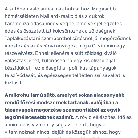
A sütőben való sütés más hatást hoz. Magasabb
hőmérsékleten Maillard-reakció és a cukrok
karamelizálódása megy végbe, amelyek jellegzetes
édes és összetett ízt kölcsönöznek a zöldségnek.
Táplálkozástani szempontból sütésnél jól megőrződnek
a rostok és az ásványi anyagok, míg a C-vitamin egy
része elvész. Ennek ellenére a sült zöldség kiváló
választás lehet, különösen ha egy kis olívaolajjal
készítjük el – ez elősegíti a lipofilikus tápanyagok
felszívódását, és egészséges telítetlen zsírsavakat is
biztosít.
A mikrohullámú sütő, amelyet sokan alacsonyabb
rendű főzési módszernek tartanak, valójában a
tápanyagok megőrzése szempontjából az egyik
legkíméletesebbnek számít.
A rövid elkészítési idő és
a minimális vízmennyiség azt jelenti, hogy a
vitaminoknak nincs idejük és közegük ahhoz, hogy