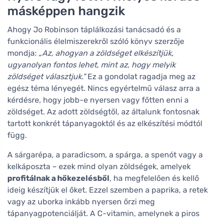
másképpen hangzik
Ahogy Jo Robinson táplálkozási tanácsadó és a
funkcionális élelmiszerekről szóló könyv szerzője
mondja:
„Az, ahogyan a zöldséget elkészítjük,
ugyanolyan fontos lehet, mint az, hogy melyik
zöldséget választjuk."
Ez a gondolat ragadja meg az
egész téma lényegét. Nincs egyértelmű válasz arra a
kérdésre, hogy jobb-e nyersen vagy főtten enni a
zöldséget. Az adott zöldségtől, az általunk fontosnak
tartott konkrét tápanyagoktól és az elkészítési módtól
függ.
A sárgarépa, a paradicsom, a spárga, a spenót vagy a
kelkáposzta – ezek mind olyan zöldségek, amelyek
profitálnak a hőkezelésből
, ha megfelelően és kellő
ideig készítjük el őket. Ezzel szemben a paprika, a retek
vagy az uborka inkább nyersen őrzi meg
tápanyagpotenciálját. A C-vitamin, amelynek a piros