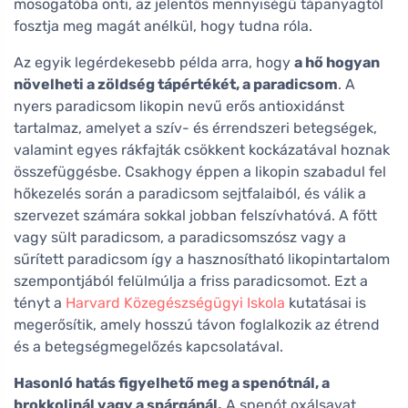
mosogatóba önti, az jelentős mennyiségű tápanyagtól
fosztja meg magát anélkül, hogy tudna róla.
Az egyik legérdekesebb példa arra, hogy
a hő hogyan
növelheti a zöldség tápértékét, a paradicsom
. A
nyers paradicsom likopin nevű erős antioxidánst
tartalmaz, amelyet a szív- és érrendszeri betegségek,
valamint egyes rákfajták csökkent kockázatával hoznak
összefüggésbe. Csakhogy éppen a likopin szabadul fel
hőkezelés során a paradicsom sejtfalaiból, és válik a
szervezet számára sokkal jobban felszívhatóvá. A főtt
vagy sült paradicsom, a paradicsomszósz vagy a
sűrített paradicsom így a hasznosítható likopintartalom
szempontjából felülmúlja a friss paradicsomot. Ezt a
tényt a
Harvard Közegészségügyi Iskola
kutatásai is
megerősítik, amely hosszú távon foglalkozik az étrend
és a betegségmegelőzés kapcsolatával.
Hasonló hatás figyelhető meg a spenótnál, a
brokkolinál vagy a spárgánál.
A spenót oxálsavat