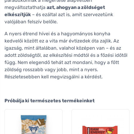
paradoxonnak a megértése alapvetően
megváltoztathatja
azt, ahogyan a zöldséget
elkészítjük
– és ezáltal azt is, amit szervezetünk
valójában felszív belőle.
A nyers étrend hívei és a hagyományos konyha
kedvelői között ez a vita már évtizedek óta zajlik. Az
igazság, mint általában, valahol középen van – és az
adott zöldségtől, az elkészítési módtól és a főzési időtől
függ. Nem elegendő tehát azt mondani, hogy a főtt
zöldség rosszabb vagy jobb, mint a nyers.
Részletesebben kell megvizsgálni a kérdést.
Próbálja ki természetes termékeinket