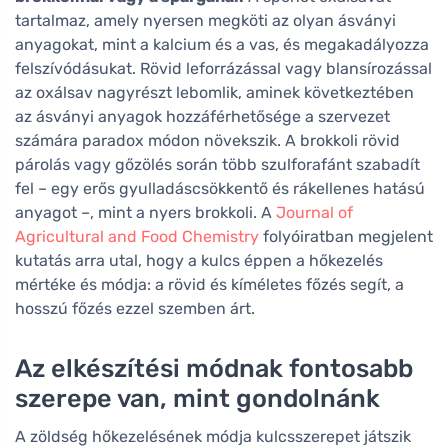
tartalmaz, amely nyersen megköti az olyan ásványi
anyagokat, mint a kalcium és a vas, és megakadályozza
felszívódásukat. Rövid leforrázással vagy blansírozással
az oxálsav nagyrészt lebomlik, aminek következtében
az ásványi anyagok hozzáférhetősége a szervezet
számára paradox módon növekszik. A brokkoli rövid
párolás vagy gőzölés során több szulforafánt szabadít
fel – egy erős gyulladáscsökkentő és rákellenes hatású
anyagot –, mint a nyers brokkoli. A
Journal of
Agricultural and Food Chemistry
folyóiratban megjelent
kutatás arra utal, hogy a kulcs éppen a hőkezelés
mértéke és módja: a rövid és kíméletes főzés segít, a
hosszú főzés ezzel szemben árt.
Az elkészítési módnak fontosabb
szerepe van, mint gondolnánk
A zöldség hőkezelésének módja kulcsszerepet játszik