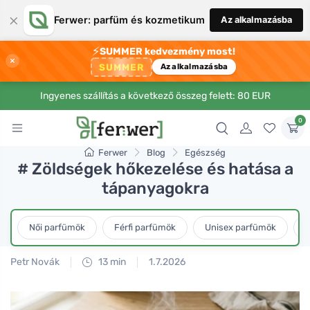
×
Ferwer: parfüm és kozmetikum
Az alkalmazásba
⚡
SUMMER kedvezmény most!
×
SUMMER
Az alkalmazásba
Ingyenes szállítás a következő összeg felett: 80 EUR
0
Ferwer
Blog
Egészség
# Zöldségek hőkezelése és hatása a
tápanyagokra
Női parfümök
Férfi parfümök
Unisex parfümök
L
Petr Novák
13 min
1.7.2026