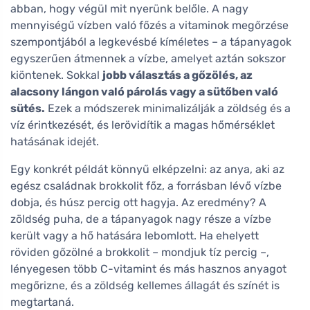
abban, hogy végül mit nyerünk belőle. A nagy
mennyiségű vízben való főzés a vitaminok megőrzése
szempontjából a legkevésbé kíméletes – a tápanyagok
egyszerűen átmennek a vízbe, amelyet aztán sokszor
kiöntenek. Sokkal
jobb választás a gőzölés, az
alacsony lángon való párolás vagy a sütőben való
sütés.
Ezek a módszerek minimalizálják a zöldség és a
víz érintkezését, és lerövidítik a magas hőmérséklet
hatásának idejét.
Egy konkrét példát könnyű elképzelni: az anya, aki az
egész családnak brokkolit főz, a forrásban lévő vízbe
dobja, és húsz percig ott hagyja. Az eredmény? A
zöldség puha, de a tápanyagok nagy része a vízbe
került vagy a hő hatására lebomlott. Ha ehelyett
röviden gőzölné a brokkolit – mondjuk tíz percig –,
lényegesen több C-vitamint és más hasznos anyagot
megőrizne, és a zöldség kellemes állagát és színét is
megtartaná.