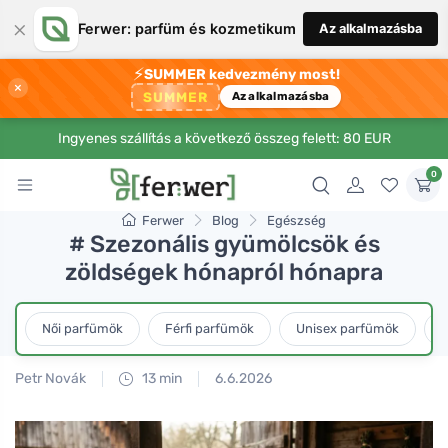
×
Ferwer: parfüm és kozmetikum
Az alkalmazásba
⚡
SUMMER kedvezmény most!
×
SUMMER
Az alkalmazásba
Ingyenes szállítás a következő összeg felett: 80 EUR
0
Ferwer
Blog
Egészség
# Szezonális gyümölcsök és
zöldségek hónapról hónapra
Női parfümök
Férfi parfümök
Unisex parfümök
L
Petr Novák
13 min
6.6.2026