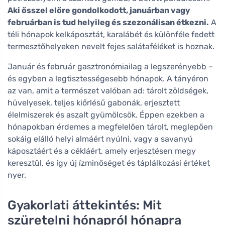
Aki ősszel előre gondolkodott, januárban vagy
februárban is tud helyileg és szezonálisan étkezni.
A
téli hónapok kelkáposztát, karalábét és különféle fedett
termesztőhelyeken nevelt fejes salátaféléket is hoznak.
Január és február gasztronómiailag a legszerényebb –
és egyben a legtisztességesebb hónapok. A tányéron
az van, amit a természet valóban ad: tárolt zöldségek,
hüvelyesek, teljes kiőrlésű gabonák, erjesztett
élelmiszerek és aszalt gyümölcsök. Éppen ezekben a
hónapokban érdemes a megfelelően tárolt, meglepően
sokáig elálló helyi almáért nyúlni, vagy a savanyú
káposztáért és a cékláért, amely erjesztésen megy
keresztül, és így új ízminőséget és táplálkozási értéket
nyer.
Gyakorlati áttekintés: Mit
szüretelni hónapról hónapra