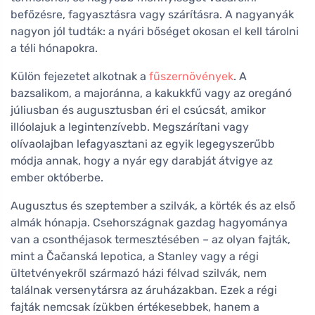
befőzésre, fagyasztásra vagy szárításra. A nagyanyák
nagyon jól tudták: a nyári bőséget okosan el kell tárolni
a téli hónapokra.
Külön fejezetet alkotnak a
fűszernövények
. A
bazsalikom, a majoránna, a kakukkfű vagy az oregánó
júliusban és augusztusban éri el csúcsát, amikor
illóolajuk a legintenzívebb. Megszárítani vagy
olívaolajban lefagyasztani az egyik legegyszerűbb
módja annak, hogy a nyár egy darabját átvigye az
ember októberbe.
Augusztus és szeptember a szilvák, a körték és az első
almák hónapja. Csehországnak gazdag hagyománya
van a csonthéjasok termesztésében – az olyan fajták,
mint a Čačanská lepotica, a Stanley vagy a régi
ültetvényekről származó házi félvad szilvák, nem
találnak versenytársra az áruházakban. Ezek a régi
fajták nemcsak ízükben értékesebbek, hanem a