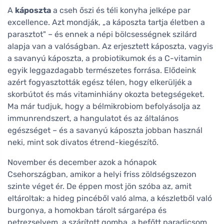
A
káposzta
a cseh őszi és téli konyha jelképe par
excellence. Azt mondják, „a káposzta tartja életben a
parasztot" – és ennek a népi bölcsességnek szilárd
alapja van a valóságban. Az erjesztett káposzta, vagyis
a savanyú káposzta, a probiotikumok és a C-vitamin
egyik leggazdagabb természetes forrása. Elődeink
azért fogyasztották egész télen, hogy elkerüljék a
skorbútot és más vitaminhiány okozta betegségeket.
Ma már tudjuk, hogy a bélmikrobiom befolyásolja az
immunrendszert, a hangulatot és az általános
egészséget – és a savanyú káposzta jobban használ
neki, mint sok divatos étrend-kiegészítő.
November és december azok a hónapok
Csehországban, amikor a helyi friss zöldségszezon
szinte véget ér. De éppen most jön szóba az, amit
eltároltak: a hideg pincéből való alma, a készletből való
burgonya, a homokban tárolt sárgarépa és
petrezselyem, a szárított gomba, a befőtt paradicsom.