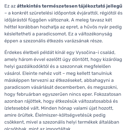
Ez az
áttekintés természetesen tájékoztató jellegű
– a konkrét szüretelési időpontok évjárattól, régiótól és
időjárástól függően változnak. A meleg tavasz két
héttel korábban hozhatja az epret, a hűvös nyár pedig
késleltetheti a paradicsomot. Ez a változékonyság
éppen a szezonális étkezés varázsának része.
Érdekes életbeli példát kínál egy Vysočina-i család,
amely három évvel ezelőtt úgy döntött, hogy kizárólag
helyi gazdálkodóktól és a szezonnak megfelelően
vásárol. Eleinte nehéz volt – meg kellett tanulniuk
másképpen tervezni az étkezéseket, abbahagyni a
paradicsom vásárlását decemberben, és megszokni,
hogy februárban egyszerűen nincs eper. Fokozatosan
azonban rájöttek, hogy étkezésük változatosabbá és
ízletesebbé vált. Minden hónap valami újat hozott,
amire örültek. Élelmiszer-költségvetésük pedig
csökkent, mivel a szezonális helyi termékek általában
olcsóbbak, mint az importáltak.