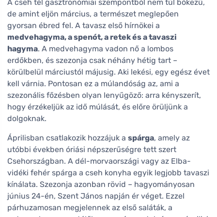
A cseh tél gasztronómiai szempontból nem túl bőkezű,
de amint eljön március, a természet meglepően
gyorsan ébred fel. A tavasz első hírnökei a
medvehagyma, a spenót, a retek és a tavaszi
hagyma
. A medvehagyma vadon nő a lombos
erdőkben, és szezonja csak néhány hétig tart –
körülbelül márciustól májusig. Aki lekési, egy egész évet
kell várnia. Pontosan ez a múlandóság az, ami a
szezonális főzésben olyan lenyűgöző: arra kényszerít,
hogy érzékeljük az idő múlását, és előre örüljünk a
dolgoknak.
Áprilisban csatlakozik hozzájuk a
spárga
, amely az
utóbbi években óriási népszerűségre tett szert
Csehországban. A dél-morvaországi vagy az Elba-
vidéki fehér spárga a cseh konyha egyik legjobb tavaszi
kínálata. Szezonja azonban rövid – hagyományosan
június 24-én, Szent János napján ér véget. Ezzel
párhuzamosan megjelennek az első saláták, a