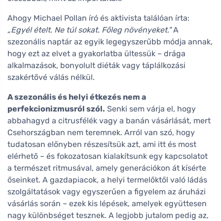
Ahogy Michael Pollan író és aktivista találóan írta:
„Egyél ételt. Ne túl sokat. Főleg növényeket."
A
szezonális naptár az egyik legegyszerűbb módja annak,
hogy ezt az elvet a gyakorlatba ültessük – drága
alkalmazások, bonyolult diéták vagy táplálkozási
szakértővé válás nélkül.
A szezonális és helyi étkezés nem a
perfekcionizmusról szól.
Senki sem várja el, hogy
abbahagyd a citrusfélék vagy a banán vásárlását, mert
Csehországban nem teremnek. Arról van szó, hogy
tudatosan előnyben részesítsük azt, ami itt és most
elérhető – és fokozatosan kialakítsunk egy kapcsolatot
a természet ritmusával, amely generációkon át kísérte
őseinket. A gazdapiacok, a helyi termelőktől való ládás
szolgáltatások vagy egyszerűen a figyelem az áruházi
vásárlás során – ezek kis lépések, amelyek együttesen
nagy különbséget tesznek. A legjobb jutalom pedig az,