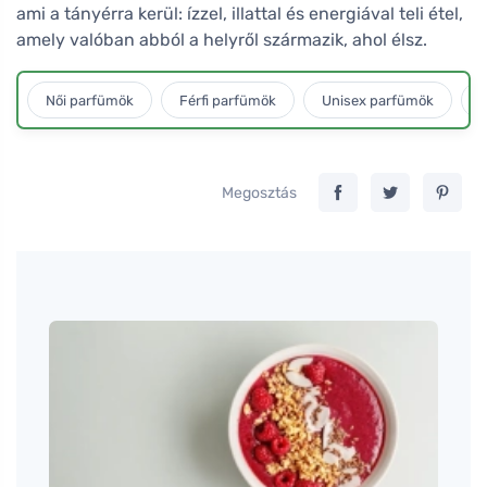
ami a tányérra kerül: ízzel, illattal és energiával teli étel,
amely valóban abból a helyről származik, ahol élsz.
Női parfümök
Férfi parfümök
Unisex parfümök
L
Megosztás