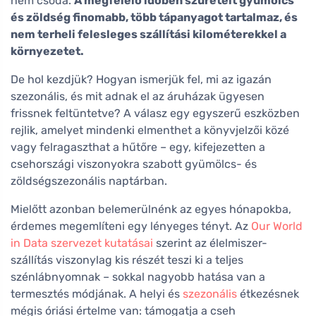
nem csoda.
A megfelelő időben szüretelt gyümölcs
és zöldség finomabb, több tápanyagot tartalmaz, és
nem terheli felesleges szállítási kilométerekkel a
környezetet.
De hol kezdjük? Hogyan ismerjük fel, mi az igazán
szezonális, és mit adnak el az áruházak ügyesen
frissnek feltüntetve? A válasz egy egyszerű eszközben
rejlik, amelyet mindenki elmenthet a könyvjelzői közé
vagy felragaszthat a hűtőre – egy, kifejezetten a
csehországi viszonyokra szabott gyümölcs- és
zöldségszezonális naptárban.
Mielőtt azonban belemerülnénk az egyes hónapokba,
érdemes megemlíteni egy lényeges tényt. Az
Our World
in Data szervezet kutatásai
szerint az élelmiszer-
szállítás viszonylag kis részét teszi ki a teljes
szénlábnyomnak – sokkal nagyobb hatása van a
termesztés módjának. A helyi és
szezonális
étkezésnek
mégis óriási értelme van: támogatja a cseh