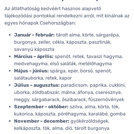
Az átláthatóság kedvéért hasznos alapvető
tájékozódási pontokkal rendelkezni arról, mit kínálnak az
egyes hónapok Csehországban:
Január – február:
tárolt alma, körte, sárgarépa,
burgonya, zeller, cékla, káposzta, pasztinák,
savanyú káposzta
Március – április:
spenót, retek, tavaszi hagyma,
medvehagyma, első saláták, metélőhagyma
Május – június:
spárga, eper, borsó, spenót,
salátauborka, retek, kapor
Július – augusztus:
paradicsom, paprika, cukkini,
uborka, zöldbabszár, málna, áfonya, cseresznye,
meggy, sárgabarack, őszibarack, fűszernövények
Szeptember – október:
szilva, alma, körte, tök,
kukorica, káposzta, póréhagyma, karalábé, gomba
November – december:
gyökérzöldségek,
kelkáposzta, tök, alma, dió, tárolt burgonya