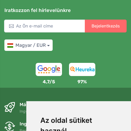
Iratkozzon fel hírlevelünkre
Bejelentkezés
Magyar / EUR
4,7/5
97%
Másnapra és ingyenesen
Ingyenes szállítás a következő összeg felett: 80 EUR
Az oldal sütiket
Ingyenes csere és visszaküldés
használ
Rendelését 90 napon belül bármikor visszaküldheti vagy