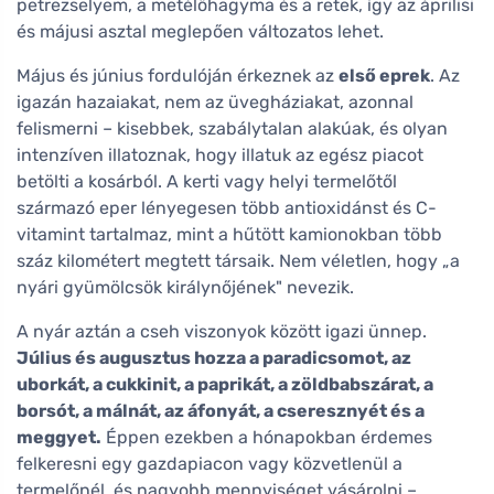
petrezselyem, a metélőhagyma és a retek, így az áprilisi
és májusi asztal meglepően változatos lehet.
Május és június fordulóján érkeznek az
első eprek
. Az
igazán hazaiakat, nem az üvegháziakat, azonnal
felismerni – kisebbek, szabálytalan alakúak, és olyan
intenzíven illatoznak, hogy illatuk az egész piacot
betölti a kosárból. A kerti vagy helyi termelőtől
származó eper lényegesen több antioxidánst és C-
vitamint tartalmaz, mint a hűtött kamionokban több
száz kilométert megtett társaik. Nem véletlen, hogy „a
nyári gyümölcsök királynőjének" nevezik.
A nyár aztán a cseh viszonyok között igazi ünnep.
Július és augusztus hozza a paradicsomot, az
uborkát, a cukkinit, a paprikát, a zöldbabszárat, a
borsót, a málnát, az áfonyát, a cseresznyét és a
meggyet.
Éppen ezekben a hónapokban érdemes
felkeresni egy gazdapiacon vagy közvetlenül a
termelőnél, és nagyobb mennyiséget vásárolni –