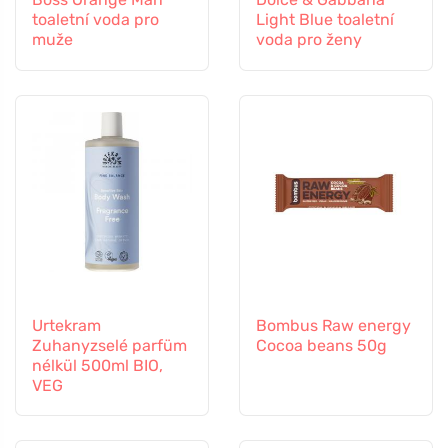
toaletní voda pro
Light Blue toaletní
muže
voda pro ženy
Urtekram
Bombus Raw energy
Zuhanyzselé parfüm
Cocoa beans 50g
nélkül 500ml BIO,
VEG