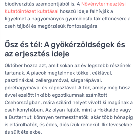
biodiverzitás szempontjából is. A
Növénytermesztési
Kutatóintézet kutatásai
hosszú ideje felhívják a
figyelmet a hagyományos gyümölcsfajták eltűnésére a
cseh tájból és megőrzésük fontosságára.
Ősz és tél: A gyökérzöldségek és
az erjesztés ideje
Október hozza azt, amit sokan az év legszebb részének
tartanak. A piacok megtelnnek tökkel, céklával,
pasztinákkal, zellergumóval, sárgarépával,
póréhagymával és káposztával. A tök, amely még húsz
évvel ezelőtt inkább egzotikumnak számított
Csehországban, mára szilárd helyet vívott ki magának a
cseh konyhában. Az olyan fajták, mint a Hokkaido vagy
a Butternut, könnyen termeszthetők, akár több hónapig
is eltárolhatók, és édes, diós ízük remekül illik levesekbe
és sült ételekbe.