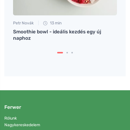
Petr Novák
13 min
Petr N
nkem
Smoothie bowl - ideális kezdés egy új
Hol l
e
naphoz
hogya
Ferwer
Rólunk
Nagykereskedelem