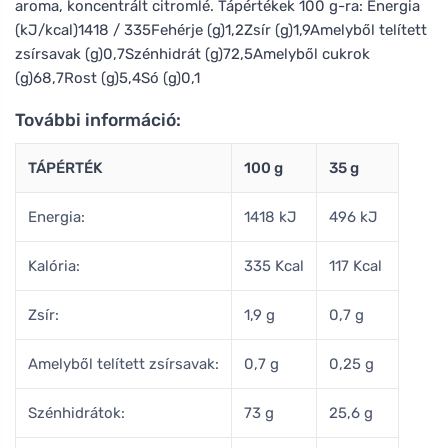
aroma, koncentrált citromlé. Tápértékek 100 g-ra: Energia
(kJ/kcal)1418 / 335Fehérje (g)1,2Zsír (g)1,9Amelyből telített
zsírsavak (g)0,7Szénhidrát (g)72,5Amelyből cukrok
(g)68,7Rost (g)5,4Só (g)0,1
További információ:
TÁPÉRTÉK
100 g
35 g
Energia:
1418 kJ
496 kJ
Kalória:
335 Kcal
117 Kcal
Zsír:
1,9 g
0,7 g
Amelyből telített zsírsavak:
0,7 g
0,25 g
Szénhidrátok:
73 g
25,6 g