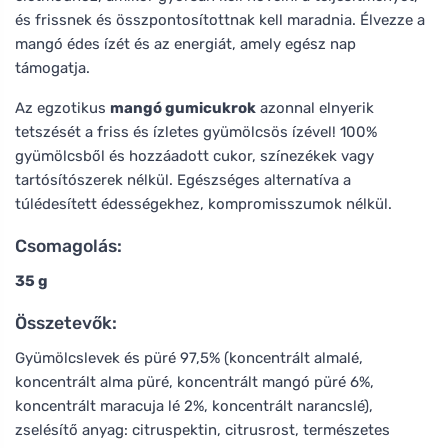
és frissnek és összpontosítottnak kell maradnia. Élvezze a
mangó édes ízét és az energiát, amely egész nap
támogatja.
Az egzotikus
mangó gumicukrok
azonnal elnyerik
tetszését a friss és ízletes gyümölcsös ízével! 100%
gyümölcsből és hozzáadott cukor, színezékek vagy
tartósítószerek nélkül. Egészséges alternatíva a
túlédesített édességekhez, kompromisszumok nélkül.
Csomagolás:
35 g
Összetevők:
Gyümölcslevek és püré 97,5% (koncentrált almalé,
koncentrált alma püré, koncentrált mangó püré 6%,
koncentrált maracuja lé 2%, koncentrált narancslé),
zselésítő anyag: citruspektin, citrusrost, természetes