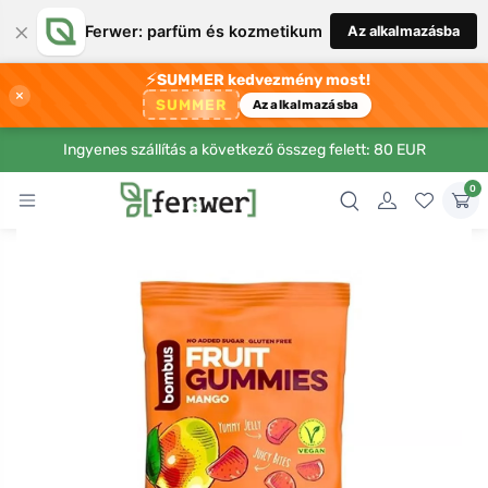
×
Ferwer: parfüm és kozmetikum
Az alkalmazásba
⚡
SUMMER kedvezmény most!
×
SUMMER
Az alkalmazásba
Ingyenes szállítás a következő összeg felett: 80 EUR
0