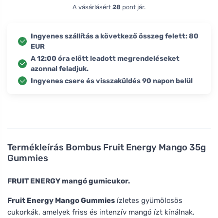
A vásárlásért
28
pont jár.
Ingyenes szállítás a következő összeg felett: 80
EUR
A 12:00 óra előtt leadott megrendeléseket
azonnal feladjuk.
Ingyenes csere és visszaküldés 90 napon belül
Termékleírás
Bombus Fruit Energy Mango 35g
Gummies
FRUIT ENERGY mangó gumicukor.
Fruit Energy Mango Gummies
ízletes gyümölcsös
cukorkák, amelyek friss és intenzív mangó ízt kínálnak.