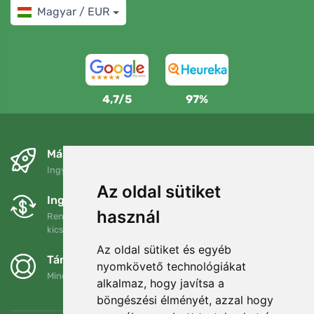
Magyar / EUR
4,7/5
97%
Másnapra és ingyenesen
Ingyenes szállítás a következő összeg felett: 80 EUR
Az oldal sütiket
Ingyenes csere és visszaküldés
használ
Rendelését 90 napon belül bármikor visszaküldheti vagy
kicserélheti.
Az oldal sütiket és egyéb
Támogatjuk a Trees.org-ot
nyomkövető technológiákat
Minden megrendelésért ültetünk egy fát! Bővebben
Rólunk
.
alkalmaz, hogy javítsa a
böngészési élményét, azzal hogy