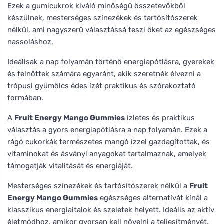
Ezek a gumicukrok kiváló minőségű összetevőkből
készülnek, mesterséges színezékek és tartósítószerek
nélkül, ami nagyszerű választássá teszi őket az egészséges
nassoláshoz.
Ideálisak a nap folyamán történő energiapótlásra, gyerekek
és felnőttek számára egyaránt, akik szeretnék élvezni a
trópusi gyümölcs édes ízét praktikus és szórakoztató
formában.
A
Fruit Energy Mango Gummies
ízletes és praktikus
választás a gyors energiapótlásra a nap folyamán. Ezek a
rágó cukorkák természetes mangó ízzel gazdagítottak, és
vitaminokat és ásványi anyagokat tartalmaznak, amelyek
támogatják vitalitását és energiáját.
Mesterséges színezékek és tartósítószerek nélkül a
Fruit
Energy Mango Gummies
egészséges alternatívát kínál a
klasszikus energiaitalok és szeletek helyett. Ideális az aktív
életmódhoz, amikor gyorsan kell növelni a teljesítményét,