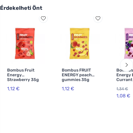
Érdekelheti Önt
Bombus Fruit
Bombus FRUIT
Bombus 
Energy
ENERGY peach
Energy 
Strawberry 35g
gummies 35g
Currant 35
Gummies
Gummie
1,12 €
1,12 €
1,34 €
1,08 €