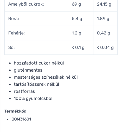
Amelyből cukrok:
69 g
24,15 g
Rost:
5,4 g
1,89 g
Fehérje:
1,2 g
0,42 g
Só:
< 0,1 g
< 0,04 g
hozzáadott cukor nélkül
gluténmentes
mesterséges színezékek nélkül
tartósítószerek nélkül
rostforrás
100% gyümölcsből
Termékkód
BOM31601