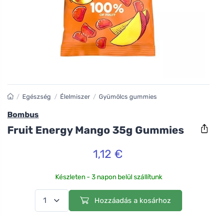
/
Egészség
/
Élelmiszer
/
Gyümölcs gummies
Bombus
Fruit Energy Mango 35g Gummies
1,12 €
Készleten - 3 napon belül szállítunk
Hozzáadás a kosárhoz