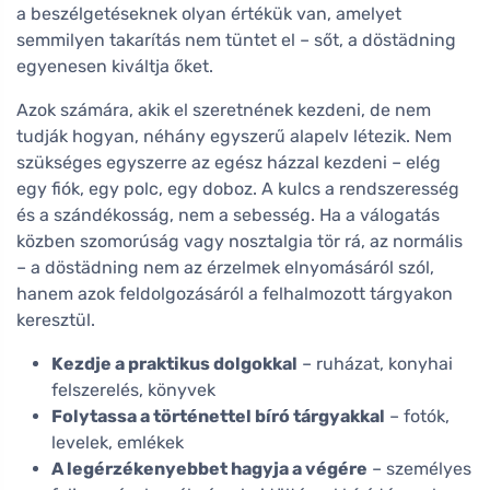
a beszélgetéseknek olyan értékük van, amelyet
semmilyen takarítás nem tüntet el – sőt, a döstädning
egyenesen kiváltja őket.
Azok számára, akik el szeretnének kezdeni, de nem
tudják hogyan, néhány egyszerű alapelv létezik. Nem
szükséges egyszerre az egész házzal kezdeni – elég
egy fiók, egy polc, egy doboz. A kulcs a rendszeresség
és a szándékosság, nem a sebesség. Ha a válogatás
közben szomorúság vagy nosztalgia tör rá, az normális
– a döstädning nem az érzelmek elnyomásáról szól,
hanem azok feldolgozásáról a felhalmozott tárgyakon
keresztül.
Kezdje a praktikus dolgokkal
– ruházat, konyhai
felszerelés, könyvek
Folytassa a történettel bíró tárgyakkal
– fotók,
levelek, emlékek
A legérzékenyebbet hagyja a végére
– személyes