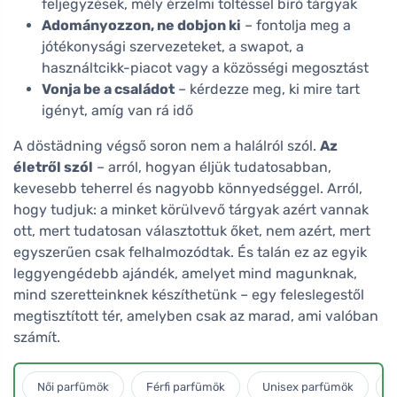
feljegyzések, mély érzelmi töltéssel bíró tárgyak
Adományozzon, ne dobjon ki
– fontolja meg a
jótékonysági szervezeteket, a swapot, a
használtcikk-piacot vagy a közösségi megosztást
Vonja be a családot
– kérdezze meg, ki mire tart
igényt, amíg van rá idő
A döstädning végső soron nem a halálról szól.
Az
életről szól
– arról, hogyan éljük tudatosabban,
kevesebb teherrel és nagyobb könnyedséggel. Arról,
hogy tudjuk: a minket körülvevő tárgyak azért vannak
ott, mert tudatosan választottuk őket, nem azért, mert
egyszerűen csak felhalmozódtak. És talán ez az egyik
leggyengédebb ajándék, amelyet mind magunknak,
mind szeretteinknek készíthetünk – egy feleslegestől
megtisztított tér, amelyben csak az marad, ami valóban
számít.
Női parfümök
Férfi parfümök
Unisex parfümök
L