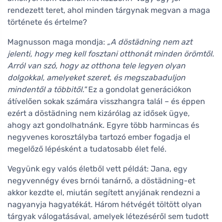
rendezett teret, ahol minden tárgynak megvan a maga
története és értelme?
Magnusson maga mondja:
„A döstädning nem azt
jelenti, hogy meg kell fosztani otthonát minden örömtől.
Arról van szó, hogy az otthona tele legyen olyan
dolgokkal, amelyeket szeret, és megszabaduljon
mindentől a többitől."
Ez a gondolat generációkon
átívelően sokak számára visszhangra talál – és éppen
ezért a döstädning nem kizárólag az idősek ügye,
ahogy azt gondolhatnánk. Egyre több harmincas és
negyvenes korosztályba tartozó ember fogadja el
megelőző lépésként a tudatosabb élet felé.
Vegyünk egy valós életből vett példát: Jana, egy
negyvennégy éves brnói tanárnő, a döstädning-et
akkor kezdte el, miután segített anyjának rendezni a
nagyanyja hagyatékát. Három hétvégét töltött olyan
tárgyak válogatásával, amelyek létezéséről sem tudott