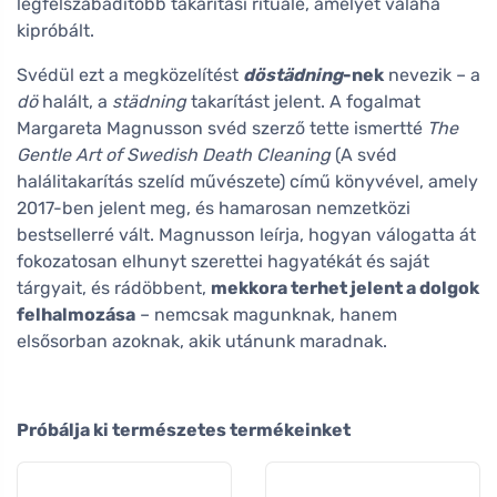
legfelszabadítóbb takarítási rituálé, amelyet valaha
kipróbált.
Svédül ezt a megközelítést
döstädning
-nek
nevezik – a
dö
halált, a
städning
takarítást jelent. A fogalmat
Margareta Magnusson svéd szerző tette ismertté
The
Gentle Art of Swedish Death Cleaning
(A svéd
halálitakarítás szelíd művészete) című könyvével, amely
2017-ben jelent meg, és hamarosan nemzetközi
bestsellerré vált. Magnusson leírja, hogyan válogatta át
fokozatosan elhunyt szerettei hagyatékát és saját
tárgyait, és rádöbbent,
mekkora terhet jelent a dolgok
felhalmozása
– nemcsak magunknak, hanem
elsősorban azoknak, akik utánunk maradnak.
Próbálja ki természetes termékeinket