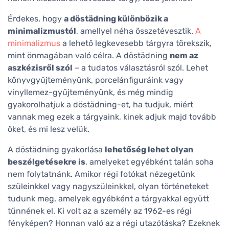
Érdekes, hogy
a döstädning különbözik a
minimalizmustól
, amellyel néha összetévesztik.
A
minimalizmus
a lehető legkevesebb tárgyra törekszik,
mint önmagában való célra. A döstädning
nem az
aszkézisről szól
– a tudatos választásról szól. Lehet
könyvgyűjteményünk, porcelánfiguráink vagy
vinyllemez-gyűjteményünk, és még mindig
gyakorolhatjuk a döstädning-et, ha tudjuk, miért
vannak meg ezek a tárgyaink, kinek adjuk majd tovább
őket, és mi lesz velük.
A döstädning gyakorlása
lehetőség lehet olyan
beszélgetésekre is
, amelyeket egyébként talán soha
nem folytatnánk. Amikor régi fotókat nézegetünk
szüleinkkel vagy nagyszüleinkkel, olyan történeteket
tudunk meg, amelyek egyébként a tárgyakkal együtt
tűnnének el. Ki volt az a személy az 1962-es régi
fényképen? Honnan való az a régi utazótáska? Ezeknek