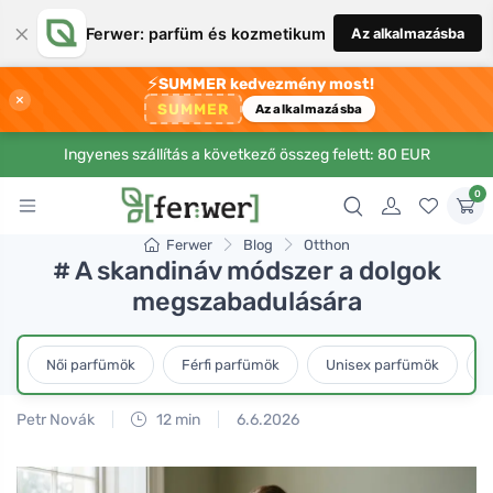
×
Ferwer: parfüm és kozmetikum
Az alkalmazásba
⚡
SUMMER kedvezmény most!
×
SUMMER
Az alkalmazásba
Ingyenes szállítás a következő összeg felett: 80 EUR
0
Ferwer
Blog
Otthon
# A skandináv módszer a dolgok
megszabadulására
Női parfümök
Férfi parfümök
Unisex parfümök
L
Petr Novák
12 min
6.6.2026