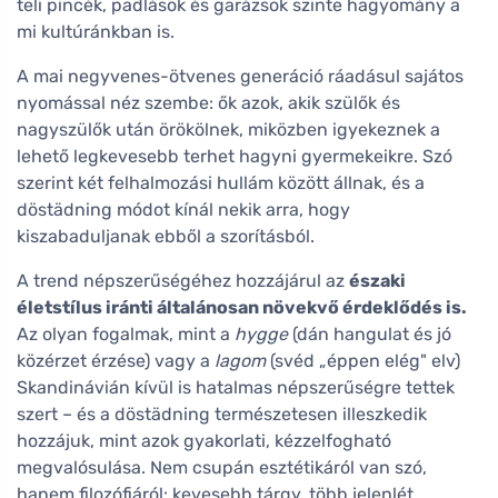
teli pincék, padlások és garázsok szinte hagyomány a
mi kultúránkban is.
A mai negyvenes-ötvenes generáció ráadásul sajátos
nyomással néz szembe: ők azok, akik szülők és
nagyszülők után örökölnek, miközben igyekeznek a
lehető legkevesebb terhet hagyni gyermekeikre. Szó
szerint két felhalmozási hullám között állnak, és a
döstädning módot kínál nekik arra, hogy
kiszabaduljanak ebből a szorításból.
A trend népszerűségéhez hozzájárul az
északi
életstílus iránti általánosan növekvő érdeklődés is.
Az olyan fogalmak, mint a
hygge
(dán hangulat és jó
közérzet érzése) vagy a
lagom
(svéd „éppen elég" elv)
Skandinávián kívül is hatalmas népszerűségre tettek
szert – és a döstädning természetesen illeszkedik
hozzájuk, mint azok gyakorlati, kézzelfogható
megvalósulása. Nem csupán esztétikáról van szó,
hanem filozófiáról: kevesebb tárgy, több jelenlét.