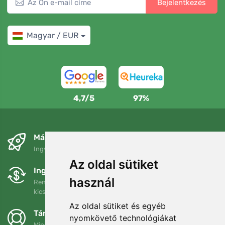
Bejelentkezés
Magyar / EUR
4,7/5
97%
Másnapra és ingyenesen
Ingyenes szállítás a következő összeg felett: 80 EUR
Az oldal sütiket
Ingyenes csere és visszaküldés
használ
Rendelését 90 napon belül bármikor visszaküldheti vagy
kicserélheti.
Az oldal sütiket és egyéb
Támogatjuk a Trees.org-ot
nyomkövető technológiákat
Minden megrendelésért ültetünk egy fát! Bővebben
Rólunk
.