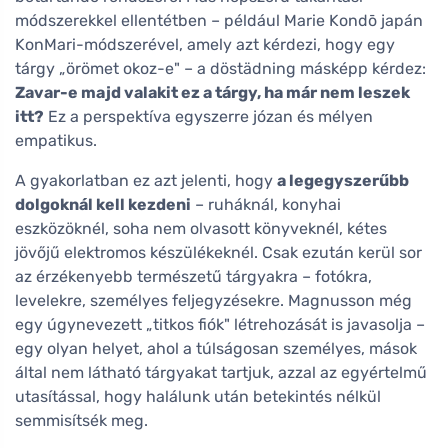
módszerekkel ellentétben – például Marie Kondō japán
KonMari-módszerével, amely azt kérdezi, hogy egy
tárgy „örömet okoz-e" – a döstädning másképp kérdez:
Zavar-e majd valakit ez a tárgy, ha már nem leszek
itt?
Ez a perspektíva egyszerre józan és mélyen
empatikus.
A gyakorlatban ez azt jelenti, hogy
a legegyszerűbb
dolgoknál kell kezdeni
– ruháknál, konyhai
eszközöknél, soha nem olvasott könyveknél, kétes
jövőjű elektromos készülékeknél. Csak ezután kerül sor
az érzékenyebb természetű tárgyakra – fotókra,
levelekre, személyes feljegyzésekre. Magnusson még
egy úgynevezett „titkos fiók" létrehozását is javasolja –
egy olyan helyet, ahol a túlságosan személyes, mások
által nem látható tárgyakat tartjuk, azzal az egyértelmű
utasítással, hogy halálunk után betekintés nélkül
semmisítsék meg.