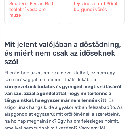
Scuderia Ferrari Red
tejszínes öntet 90ml
toaletní voda pro
burgundi vörös
muže
Mit jelent valójában a döstädning,
és miért nem csak az időseknek
szól
Ellentétben azzal, amire a neve utalhat, ez nem egy
szomorúsággal teli, komor rituálé. Inkább
a
környezetünk tudatos és gyengéd megtisztításáról
van szó, azzal a gondolattal, hogy mi történne a
tárgyainkkal, ha egyszer már nem lennénk itt
. Ez
szigorúnak hangzik, de a gyakorlatban felszabadító. Az
alapgondolat egyszerű: mit örökölnének a szeretteink,
ha holnap meghalnánk? Egy halom felesleges holmit,
amellyel nem tudnak mit kezdeni? Vagy egy jól