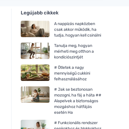
Legújabb cikkek
A nappizás napközben
csak akkor működik, ha
tudja, hogyan kell csinálni
Tanulja meg, hogyan
mérheti meg otthon a
kondíciószintjét
# Ötletek a nagy
mennyiségű cukkini
felhasználásához
# Jak se beztonosan
mozogni, ha fáj a háta ##
Alapelvek a biztonságos
mozgáshoz hátfájás
esetén Ha
# Funkcionális rendszer
papírokhoz és blokkokhoz