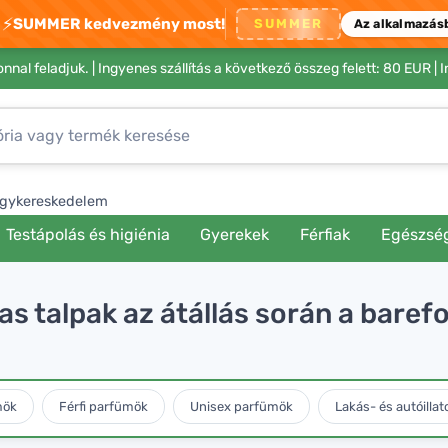
⚡
SUMMER kedvezmény most!
SUMMER
Az alkalmazás
nnal feladjuk. |
Ingyenes szállítás a következő összeg felett: 80 EUR
| 
gykereskedelem
Testápolás és higiénia
Gyerekek
Férfiak
Egészsé
as talpak az átállás során a bare
mök
Férfi parfümök
Unisex parfümök
Lakás- és autóillat