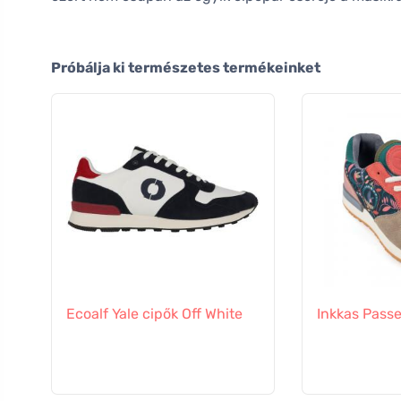
Próbálja ki természetes termékeinket
Ecoalf Yale cipők Off White
Inkkas Pass