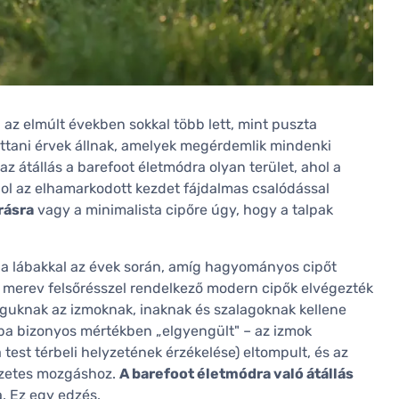
i az elmúlt években sokkal több lett, mint puszta
ettani érvek állnak, amelyek megérdemlik mindenki
z átállás a barefoot életmódra olyan terület, ahol a
ol az elhamarkodott kezdet fájdalmas csalódással
rásra
vagy a minimalista cipőre úgy, hogy a talpak
k a lábakkal az évek során, amíg hagyományos cipőt
és merev felsőrésszel rendelkező modern cipők elvégezték
guknak az izmoknak, inaknak és szalagoknak kellene
ába bizonyos mértékben „elgyengült" – az izmok
test térbeli helyzetének érzékelése) eltompult, és az
szetes mozgáshoz.
A barefoot életmódra való átállás
. Ez egy edzés.