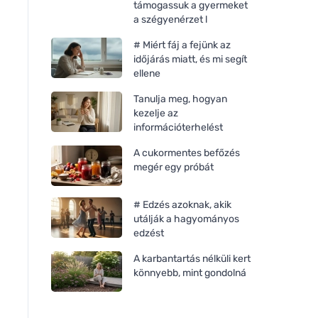
támogassuk a gyermeket
a szégyenérzet l
# Miért fáj a fejünk az
időjárás miatt, és mi segít
ellene
Tanulja meg, hogyan
kezelje az
információterhelést
A cukormentes befőzés
megér egy próbát
# Edzés azoknak, akik
utálják a hagyományos
edzést
Ecoalf Princealf knit
Pedag CSÚSZÁSGÁT
A karbantartás nélküli kert
sneakers man black
GÉL GÉL STOPPER
könnyebb, mint gondolná