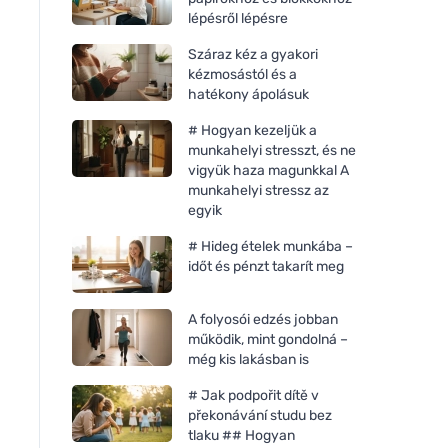
lépésről lépésre
Száraz kéz a gyakori
kézmosástól és a
hatékony ápolásuk
# Hogyan kezeljük a
munkahelyi stresszt, és ne
vigyük haza magunkkal A
munkahelyi stressz az
egyik
# Hideg ételek munkába –
időt és pénzt takarít meg
A folyosói edzés jobban
működik, mint gondolná –
még kis lakásban is
# Jak podpořit dítě v
překonávání studu bez
tlaku ## Hogyan