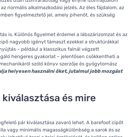
 edzés után izomfáradtság vagy enyhe izomfájdalom
, az normális alkalmazkodási jelzés. Az éles fájdalom, az
emben figyelmeztető jel, amely pihenőt, és szükség
itás is. Különös figyelmet érdemel a lábszárizomzat és az
 cipő nagyobb igényt támaszt ezekkel a struktúrákkal
újtás – például a klasszikus falnál végzett
olgáló hengeres gyakorlat – jelentősen csökkentheti a
mechanikáról szóló könyv szerzője és gyógytornász
ulja helyesen használni őket, jutalmul jobb mozgást
 kiválasztása és mire
felelő pár kiválasztása zavaró lehet. A barefoot cipőt
lla vagy minimális magasságkülönbség a sarok és az