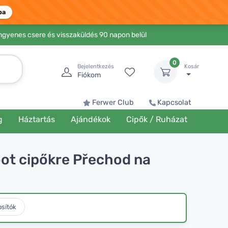
ba
Ingyenes csere és visszaküldés 90 napon belül
0
Bejelentkezés
Kosár
Fiókom
Ferwer Club
Kapcsolat
g
Háztartás
Ajándékok
Cipők / Ruházat
foot cipőkre Přechod na
osítók