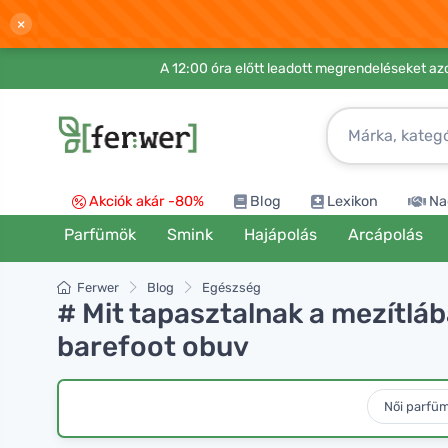
×
A 12:00 óra előtt leadott megrendeléseket azo
Akciók akár -80%
Blog
Lexikon
Na
Parfümök
Smink
Hajápolás
Arcápolás
Ferwer
Blog
Egészség
# Mit tapasztalnak a mezítláb
barefoot obuv
Női parfü