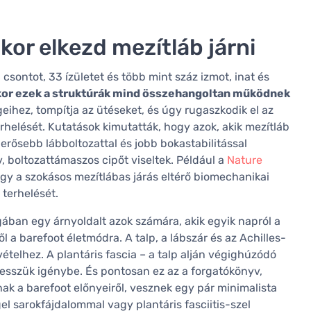
ikor elkezd mezítláb járni
csontot, 33 ízületet és több mint száz izmot, inat és
kor ezek a struktúrák mind összehangoltan működnek
eihez, tompítja az ütéseket, és úgy rugaszkodik el az
terhelését. Kutatások kimutatták, hogy azok, akik mezítláb
erősebb lábboltozattal és jobb bokastabilitással
, boltozattámaszos cipőt viseltek. Például a
Nature
gy a szokásos mezítlábas járás eltérő biomechanikai
 terhelését.
ban egy árnyoldalt azok számára, akik egyik napról a
a barefoot életmódra. A talp, a lábszár és az Achilles-
telhez. A plantáris fascia – a talp alján végighúzódó
vesszük igénybe. És pontosan ez az a forgatókönyv,
ak a barefoot előnyeiről, vesznek egy pár minimalista
el sarokfájdalommal vagy plantáris fasciitis-szel