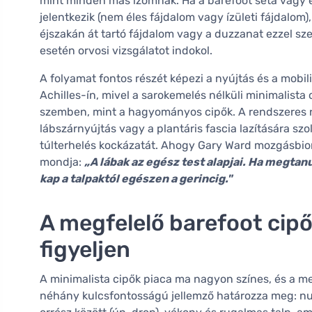
mint minden más izomnak. Ha a barefoot séta vagy
jelentkezik (nem éles fájdalom vagy ízületi fájdalom)
éjszakán át tartó fájdalom vagy a duzzanat ezzel sz
esetén orvosi vizsgálatot indokol.
A folyamat fontos részét képezi a nyújtás és a mobil
Achilles-ín, mivel a sarokemelés nélküli minimalista
szemben, mint a hagyományos cipők. A rendszeres ny
lábszárnyújtás vagy a plantáris fascia lazítására sz
túlterhelés kockázatát. Ahogy Gary Ward mozgásbio
mondja:
„A lábak az egész test alapjai. Ha megtan
kap a talpaktól egészen a gerincig."
A megfelelő barefoot cipő
figyeljen
A minimalista cipők piaca ma nagyon színes, és a meg
néhány kulcsfontosságú jellemző határozza meg: nu