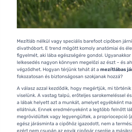
Mezítláb nélkül vagy speciális barefoot cipőben járn
divathóbort. E trend mögött komoly anatómiai és él
figyelmét, aki lába egészségére gondol. Ugyanakkor a
lelkesedés nagyon könnyen megelőzi az észt – és ah
végződhet. Hogyan térjünk tehát át a
mezítlábas já
fokozatosan és biztonságosan szokjanak hozzá?
A válasz azzal kezdődik, hogy megértjük, mi történi
viselünk. A vastag talpú, erőteljes sarokemeléssel 
a lábak helyett azt a munkát, amelyet egyébként ma
ellátniuk. Ennek eredményeként a legtöbb felnőtt l
megrövidültek vagy legyengültek, a propriocepció (a 
egész járásminta a cipőhöz igazodott, nem a termé
ezért nem csupán az egyik cipőpár cseréje a másikra