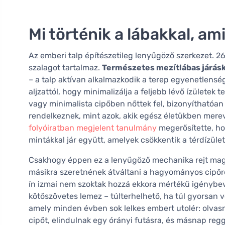
Mi történik a lábakkal, am
Az emberi talp építészetileg lenyűgöző szerkezet. 26 
szalagot tartalmaz.
Természetes mezítlábas járás
– a talp aktívan alkalmazkodik a terep egyenetlenség
aljzattól, hogy minimalizálja a feljebb lévő ízületek 
vagy minimalista cipőben nőttek fel, bizonyíthatóan 
rendelkeznek, mint azok, akik egész életükben merev
folyóiratban megjelent tanulmány
megerősítette, ho
mintákkal jár együtt, amelyek csökkentik a térdízület
Csakhogy éppen ez a lenyűgöző mechanika rejt magá
másikra szeretnének átváltani a hagyományos cipőről 
ín izmai nem szoktak hozzá ekkora mértékű igénybevé
kötőszövetes lemez – túlterhelhető, ha túl gyorsan 
amely minden évben sok lelkes embert utolér: olvasn
cipőt, elindulnak egy órányi futásra, és másnap regg