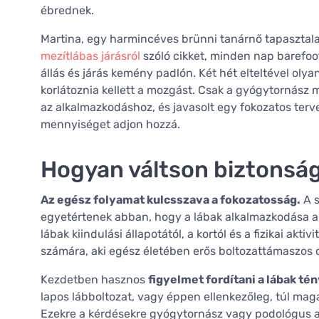
ébrednek.
Martina, egy harmincéves brünni tanárnő tapasztala
mezítlábas járásról
szóló cikket, minden nap barefoo
állás és járás kemény padlón. Két hét elteltével oly
korlátoznia kellett a mozgást. Csak a gyógytornász 
az alkalmazkodáshoz, és javasolt egy fokozatos terve
mennyiséget adjon hozzá.
Hogyan váltson biztonsá
Az egész folyamat kulcsszava a fokozatosság.
A s
egyetértenek abban, hogy a lábak alkalmazkodása a 
lábak kiindulási állapotától, a kortól és a fizikai akt
számára, aki egész életében erős boltozattámaszos ci
Kezdetben hasznos
figyelmet fordítani a lábak té
lapos lábboltozat, vagy éppen ellenkezőleg, túl mag
Ezekre a kérdésekre gyógytornász vagy podológus ad