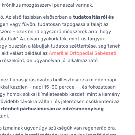
gy krónikus mozgásszervi panaszai vannak.
ó. Az első fázisban elsősorban a
tudatosításról és
gen vagy füvön, tudatosan tapogassa a talajt az
ő részére – ezek mind egyszerű módszerek arra, hogy
aludtak". Az olyan gyakorlatok, mint kis tárgyak
 vagy pusztán a lábujjak tudatos szétterítése, segítenek
ú aktiválást például az
Amerikai Ortopédiai Sebészeti
ió részeként, de ugyanolyan jól alkalmazható
 mezítlábas járás óvatos beillesztésére a mindennapi
kkal kezdjen – napi 15-30 perccel –, és fokozatosan
 vagy homok sokkal kíméletesebb kezdet, mint a kemény
 rövidebb távokra váltani és jelentősen csökkenteni az
m történhet párhuzamosan az edzésmennyiség
tani.
lp izmainak ugyanúgy szükségük van regenerációra,