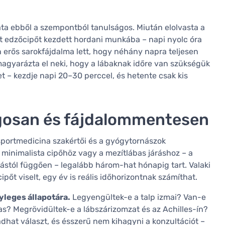
ta ebből a szempontból tanulságos. Miután elolvasta a
t edzőcipőt kezdett hordani munkába – napi nyolc óra
an erős sarokfájdalma lett, hogy néhány napra teljesen
magyarázta el neki, hogy a lábaknak időre van szükségük
t – kezdje napi 20–30 perccel, és hetente csak kis
gosan és fájdalommentesen
portmedicina szakértői és a gyógytornászok
minimalista cipőhöz vagy a mezítlábas járáshoz – a
ivitástól függően – legalább három-hat hónapig tart. Valaki
pőt viselt, egy év is reális időhorizontnak számíthat.
nyleges állapotára.
Legyengültek-e a talp izmai? Van-e
as? Megrövidültek-e a lábszárizomzat és az Achilles-ín?
hat választ, és ésszerű nem kihagyni a konzultációt –