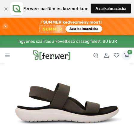
×
Ferwer: parfüm és kozmetikum
Az alkalmazásba
⚡
SUMMER kedvezmény most!
×
SUMMER
Az alkalmazásba
Ingyenes szállítás a következő összeg felett: 80 EUR
0