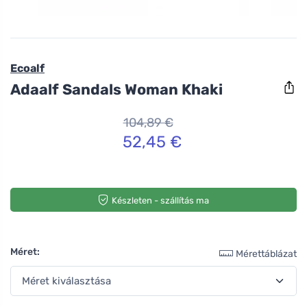
Ecoalf
Adaalf Sandals Woman Khaki
104,89 €
52,45 €
Készleten - szállítás ma
Méret:
Mérettáblázat