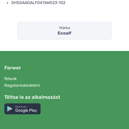
SHSSAADALF0476WS23-102
Márka
Ecoalf
Ferwer
Rólunk
Nagykereskedelem
Töltse le az alkalmazást
Get it on
Google Play