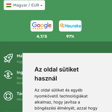
Magyar / EUR
4,7/5
97%
Másnapra és ingyenesen
Ingyenes szállítás a következő összeg felett: 80 EUR
Az oldal sütiket
Ingyenes csere és visszaküldés
használ
Rendelését 90 napon belül bármikor visszaküldheti vagy
kicserélheti.
Az oldal sütiket és egyéb
Támogatjuk a Trees.org-ot
nyomkövető technológiákat
Minden megrendelésért ültetünk egy fát! Bővebben
Rólunk
.
alkalmaz, hogy javítsa a
böngészési élményét, azzal hogy