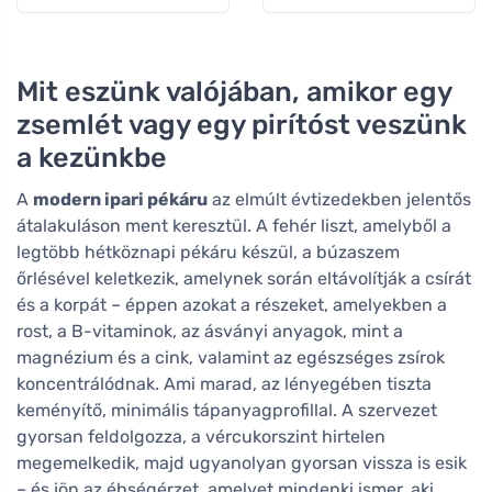
vitalitásért
Mit eszünk valójában, amikor egy
zsemlét vagy egy pirítóst veszünk
a kezünkbe
A
modern ipari pékáru
az elmúlt évtizedekben jelentős
átalakuláson ment keresztül. A fehér liszt, amelyből a
legtöbb hétköznapi pékáru készül, a búzaszem
őrlésével keletkezik, amelynek során eltávolítják a csírát
és a korpát – éppen azokat a részeket, amelyekben a
rost, a B-vitaminok, az ásványi anyagok, mint a
magnézium és a cink, valamint az egészséges zsírok
koncentrálódnak. Ami marad, az lényegében tiszta
keményítő, minimális tápanyagprofillal. A szervezet
gyorsan feldolgozza, a vércukorszint hirtelen
megemelkedik, majd ugyanolyan gyorsan vissza is esik
– és jön az éhségérzet, amelyet mindenki ismer, aki