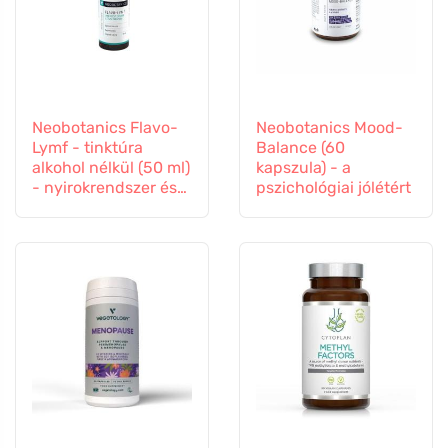
Neobotanics Flavo-
Neobotanics Mood-
Lymf - tinktúra
Balance (60
alkohol nélkül (50 ml)
kapszula) - a
- nyirokrendszer és
pszichológiai jólétért
érrendszer