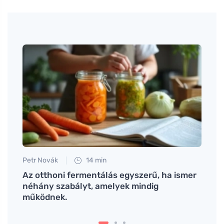
Petr Novák
14 min
Anna 
Az otthoni fermentálás egyszerű, ha ismer
A csi
néhány szabályt, amelyek mindig
kedve
működnek.