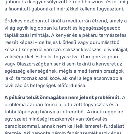
gabonák a kiegyensúlyozott étrend hasznos részei, míg
a finomított gabonákat mértékkel kellene fogyasztani.
Érdekes nézőpontot kínál a mediterrán étrend, amely a
világ egyik legjobban kutatott és legegészségesebb
táplálkozási mintája. A kenyér és a pékáru természetes
részét képezi – de teljes kiőrlésű vagy durumlisztből
készült kenyérről van szó, sokszor kovászos, olívaolajjal,
zöldségekkel és hallal fogyasztva. Görögországban
vagy Olaszországban senki sem tekinti a kenyeret az
egészség ellenségének, mégis a mediterrán országok
lakói tartoznak azok közé, akiknél a legalacsonyabb a
civilizációs betegségek előfordulása.
A pékáru tehát önmagában nem jelent problémát.
A
probléma az ipari formája, a túlzott fogyasztás és a
többi tápanyag hiánya az étrendből. Akinek reggelire
egy szelet minőségi rozskenyér van túróval és
paradicsommal, annak nem kell lelkiismeret-furdalást
éreznie. Aki naponta három fehér zsemlét eszik édes