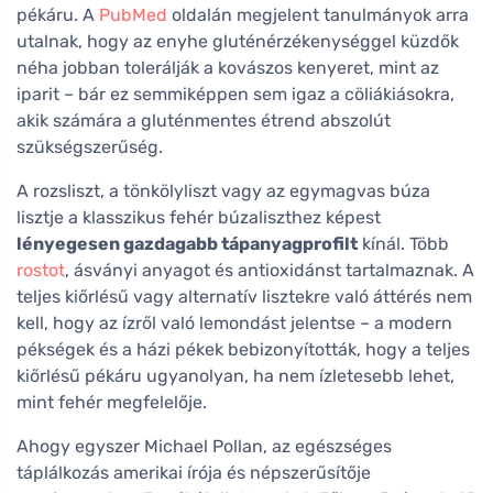
pékáru. A
PubMed
oldalán megjelent tanulmányok arra
utalnak, hogy az enyhe gluténérzékenységgel küzdők
néha jobban tolerálják a kovászos kenyeret, mint az
iparit – bár ez semmiképpen sem igaz a cöliákiásokra,
akik számára a gluténmentes étrend abszolút
szükségszerűség.
A rozsliszt, a tönkölyliszt vagy az egymagvas búza
lisztje a klasszikus fehér búzaliszthez képest
lényegesen gazdagabb tápanyagprofilt
kínál. Több
rostot
, ásványi anyagot és antioxidánst tartalmaznak. A
teljes kiőrlésű vagy alternatív lisztekre való áttérés nem
kell, hogy az ízről való lemondást jelentse – a modern
pékségek és a házi pékek bebizonyították, hogy a teljes
kiőrlésű pékáru ugyanolyan, ha nem ízletesebb lehet,
mint fehér megfelelője.
Ahogy egyszer Michael Pollan, az egészséges
táplálkozás amerikai írója és népszerűsítője