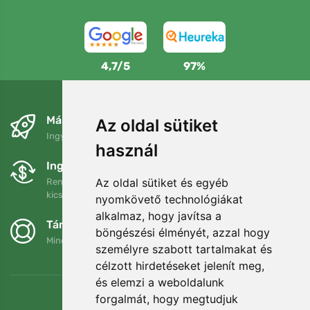
4,7/5
97%
Másnapra és ingyenesen
Az oldal sütiket
Ingyenes szállítás a következő összeg felett: 80 EUR
használ
Ingyenes csere és visszaküldés
Az oldal sütiket és egyéb
Rendelését 90 napon belül bármikor visszaküldheti vagy
kicserélheti.
nyomkövető technológiákat
alkalmaz, hogy javítsa a
Támogatjuk a Trees.org-ot
böngészési élményét, azzal hogy
Minden megrendelésért ültetünk egy fát! Bővebben
Rólunk
.
személyre szabott tartalmakat és
célzott hirdetéseket jelenít meg,
és elemzi a weboldalunk
forgalmát, hogy megtudjuk