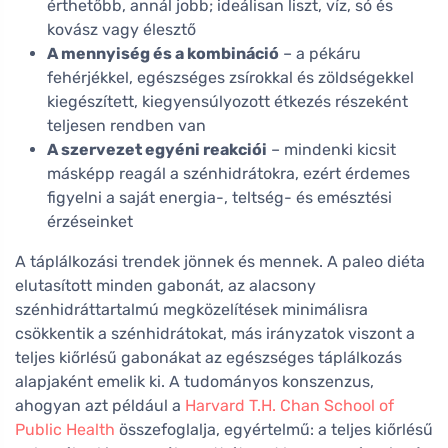
érthetőbb, annál jobb; ideálisan liszt, víz, só és
kovász vagy élesztő
A mennyiség és a kombináció
– a pékáru
fehérjékkel, egészséges zsírokkal és zöldségekkel
kiegészített, kiegyensúlyozott étkezés részeként
teljesen rendben van
A szervezet egyéni reakciói
– mindenki kicsit
másképp reagál a szénhidrátokra, ezért érdemes
figyelni a saját energia-, teltség- és emésztési
érzéseinket
A táplálkozási trendek jönnek és mennek. A paleo diéta
elutasított minden gabonát, az alacsony
szénhidráttartalmú megközelítések minimálisra
csökkentik a szénhidrátokat, más irányzatok viszont a
teljes kiőrlésű gabonákat az egészséges táplálkozás
alapjaként emelik ki. A tudományos konszenzus,
ahogyan azt például a
Harvard T.H. Chan School of
Public Health
összefoglalja, egyértelmű: a teljes kiőrlésű