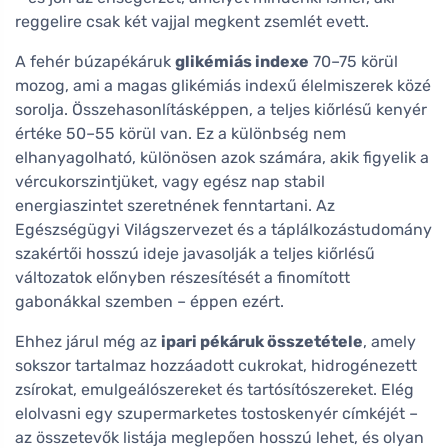
reggelire csak két vajjal megkent zsemlét evett.
A fehér búzapékáruk
glikémiás indexe
70–75 körül
mozog, ami a magas glikémiás indexű élelmiszerek közé
sorolja. Összehasonlításképpen, a teljes kiőrlésű kenyér
értéke 50–55 körül van. Ez a különbség nem
elhanyagolható, különösen azok számára, akik figyelik a
vércukorszintjüket, vagy egész nap stabil
energiaszintet szeretnének fenntartani. Az
Egészségügyi Világszervezet és a táplálkozástudomány
szakértői hosszú ideje javasolják a teljes kiőrlésű
változatok előnyben részesítését a finomított
gabonákkal szemben – éppen ezért.
Ehhez járul még az
ipari pékáruk összetétele
, amely
sokszor tartalmaz hozzáadott cukrokat, hidrogénezett
zsírokat, emulgeálószereket és tartósítószereket. Elég
elolvasni egy szupermarketes tostoskenyér címkéjét –
az összetevők listája meglepően hosszú lehet, és olyan