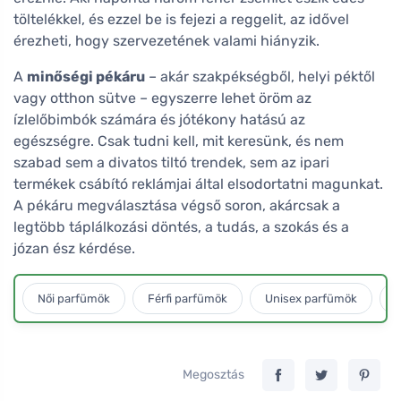
töltelékkel, és ezzel be is fejezi a reggelit, az idővel
érezheti, hogy szervezetének valami hiányzik.
A
minőségi pékáru
– akár szakpékségből, helyi péktől
vagy otthon sütve – egyszerre lehet öröm az
ízlelőbimbók számára és jótékony hatású az
egészségre. Csak tudni kell, mit keresünk, és nem
szabad sem a divatos tiltó trendek, sem az ipari
termékek csábító reklámjai által elsodortatni magunkat.
A pékáru megválasztása végső soron, akárcsak a
legtöbb táplálkozási döntés, a tudás, a szokás és a
józan ész kérdése.
Női parfümök
Férfi parfümök
Unisex parfümök
L
Megosztás