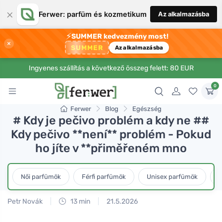
×
Ferwer: parfüm és kozmetikum
Az alkalmazásba
⚡
SUMMER kedvezmény most!
×
SUMMER
Az alkalmazásba
Ingyenes szállítás a következő összeg felett: 80 EUR
0
Ferwer
Blog
Egészség
# Kdy je pečivo problém a kdy ne ##
Kdy pečivo **není** problém - Pokud
ho jíte v **přiměřeném mno
Női parfümök
Férfi parfümök
Unisex parfümök
L
Petr Novák
13 min
21.5.2026