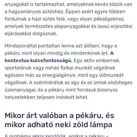
anyagokat is tartalmazhat, amelyeknek kevés közük van
a hagyományos sütéshez. Éppen ezért egyre többen
fordulnak a házi sütés felé, vagy olyan pékségekhez,
amelyek természetes alapanyagokkal és lassú erjesztési
eljárásokkal dolgoznak.
Mindazonáltal pontatlan lenne azt állítani, hogy a
pékáru mint olyan mindig és mindenkinek árt.
A
kontextus kulcsfontosságú.
Egy aktív embernek,
sportolónak vagy nehéz fizikai munkát végzőnek
egészen más az energiaigénye, mint egy ülőmunkát
végzőnek. A szénhidrátok az agy és az izmok elsődleges
üzemanyagai, és a pékáru mint forrásuk bizonyos
helyzetekben teljesen indokolt lehet.
Mikor árt valóban a pékáru, és
mikor adható neki zöld lámpa
A probléma akkor kezdődik, amikor a pékáru –