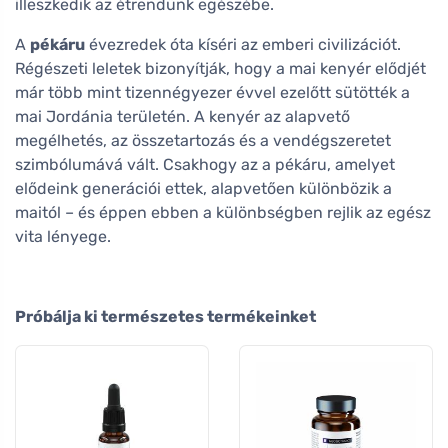
illeszkedik az étrendünk egészébe.
A
pékáru
évezredek óta kíséri az emberi civilizációt.
Régészeti leletek bizonyítják, hogy a mai kenyér elődjét
már több mint tizennégyezer évvel ezelőtt sütötték a
mai Jordánia területén. A kenyér az alapvető
megélhetés, az összetartozás és a vendégszeretet
szimbólumává vált. Csakhogy az a pékáru, amelyet
elődeink generációi ettek, alapvetően különbözik a
maitól – és éppen ebben a különbségben rejlik az egész
vita lényege.
Próbálja ki természetes termékeinket