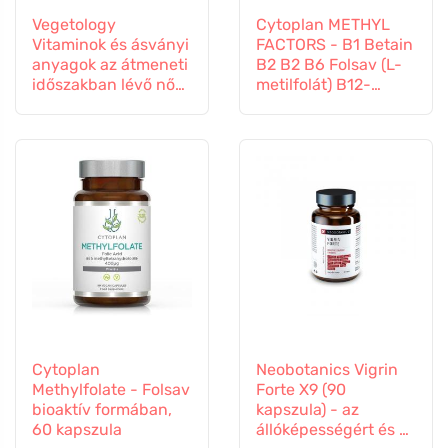
Vegetology
Cytoplan METHYL
Vitaminok és ásványi
FACTORS - B1 Betain
anyagok az átmeneti
B2 B2 B6 Folsav (L-
időszakban lévő nők
metilfolát) B12-
számára, 60
vitamin és cink, 60
kapszula
kapszula
Cytoplan
Neobotanics Vigrin
Methylfolate - Folsav
Forte X9 (90
bioaktív formában,
kapszula) - az
60 kapszula
állóképességért és a