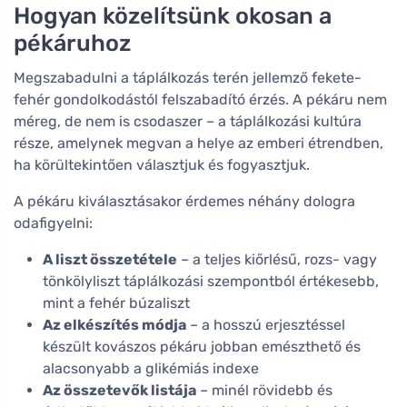
Hogyan közelítsünk okosan a
pékáruhoz
Megszabadulni a táplálkozás terén jellemző fekete-
fehér gondolkodástól felszabadító érzés. A pékáru nem
méreg, de nem is csodaszer – a táplálkozási kultúra
része, amelynek megvan a helye az emberi étrendben,
ha körültekintően választjuk és fogyasztjuk.
A pékáru kiválasztásakor érdemes néhány dologra
odafigyelni:
A liszt összetétele
– a teljes kiőrlésű, rozs- vagy
tönkölyliszt táplálkozási szempontból értékesebb,
mint a fehér búzaliszt
Az elkészítés módja
– a hosszú erjesztéssel
készült kovászos pékáru jobban emészthető és
alacsonyabb a glikémiás indexe
Az összetevők listája
– minél rövidebb és