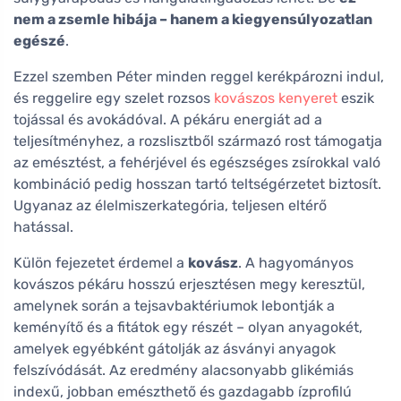
nem a zsemle hibája – hanem a kiegyensúlyozatlan
egészé
.
Ezzel szemben Péter minden reggel kerékpározni indul,
és reggelire egy szelet rozsos
kovászos kenyeret
eszik
tojással és avokádóval. A pékáru energiát ad a
teljesítményhez, a rozslisztből származó rost támogatja
az emésztést, a fehérjével és egészséges zsírokkal való
kombináció pedig hosszan tartó teltségérzetet biztosít.
Ugyanaz az élelmiszerkategória, teljesen eltérő
hatással.
Külön fejezetet érdemel a
kovász
. A hagyományos
kovászos pékáru hosszú erjesztésen megy keresztül,
amelynek során a tejsavbaktériumok lebontják a
keményítő és a fitátok egy részét – olyan anyagokét,
amelyek egyébként gátolják az ásványi anyagok
felszívódását. Az eredmény alacsonyabb glikémiás
indexű, jobban emészthető és gazdagabb ízprofilú