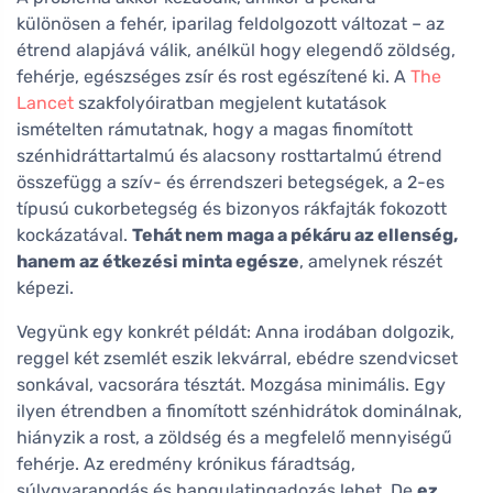
különösen a fehér, iparilag feldolgozott változat – az
étrend alapjává válik, anélkül hogy elegendő zöldség,
fehérje, egészséges zsír és rost egészítené ki. A
The
Lancet
szakfolyóiratban megjelent kutatások
ismételten rámutatnak, hogy a magas finomított
szénhidráttartalmú és alacsony rosttartalmú étrend
összefügg a szív- és érrendszeri betegségek, a 2-es
típusú cukorbetegség és bizonyos rákfajták fokozott
kockázatával.
Tehát nem maga a pékáru az ellenség,
hanem az étkezési minta egésze
, amelynek részét
képezi.
Vegyünk egy konkrét példát: Anna irodában dolgozik,
reggel két zsemlét eszik lekvárral, ebédre szendvicset
sonkával, vacsorára tésztát. Mozgása minimális. Egy
ilyen étrendben a finomított szénhidrátok dominálnak,
hiányzik a rost, a zöldség és a megfelelő mennyiségű
fehérje. Az eredmény krónikus fáradtság,
súlygyarapodás és hangulatingadozás lehet. De
ez