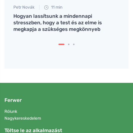
Petr Novák
11 min
Anna 
ek
Hogyan lassítsunk a mindennapi
A man
stresszben, hogy a test és az elme is
első 
megkapja a szükséges megkönnyeb
Ferwer
Rólunk
Nagykereskedelem
Töltse le az alkalmazást