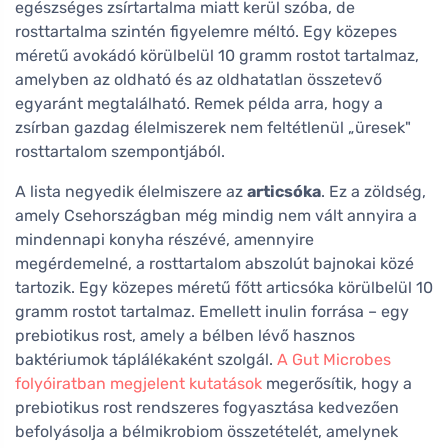
egészséges zsírtartalma miatt kerül szóba, de
rosttartalma szintén figyelemre méltó. Egy közepes
méretű avokádó körülbelül 10 gramm rostot tartalmaz,
amelyben az oldható és az oldhatatlan összetevő
egyaránt megtalálható. Remek példa arra, hogy a
zsírban gazdag élelmiszerek nem feltétlenül „üresek"
rosttartalom szempontjából.
A lista negyedik élelmiszere az
articsóka
. Ez a zöldség,
amely Csehországban még mindig nem vált annyira a
mindennapi konyha részévé, amennyire
megérdemelné, a rosttartalom abszolút bajnokai közé
tartozik. Egy közepes méretű főtt articsóka körülbelül 10
gramm rostot tartalmaz. Emellett inulin forrása – egy
prebiotikus rost, amely a bélben lévő hasznos
baktériumok táplálékaként szolgál.
A Gut Microbes
folyóiratban megjelent kutatások
megerősítik, hogy a
prebiotikus rost rendszeres fogyasztása kedvezően
befolyásolja a bélmikrobiom összetételét, amelynek