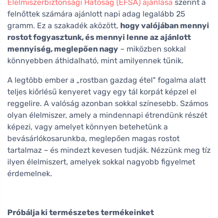
Élelmiszerbiztonsági Hatóság (EFSA) ajánlása
szerint a
felnőttek számára ajánlott napi adag legalább 25
gramm. Ez a szakadék aközött,
hogy valójában mennyi
rostot fogyasztunk, és mennyi lenne az ajánlott
mennyiség, meglepően nagy
– miközben sokkal
könnyebben áthidalható, mint amilyennek tűnik.
A legtöbb ember a „rostban gazdag étel" fogalma alatt
teljes kiőrlésű kenyeret vagy egy tál korpát képzel el
reggelire. A valóság azonban sokkal színesebb. Számos
olyan élelmiszer, amely a mindennapi étrendünk részét
képezi, vagy amelyet könnyen betehetünk a
bevásárlókosarunkba, meglepően magas rostot
tartalmaz – és mindezt kevesen tudják. Nézzünk meg tíz
ilyen élelmiszert, amelyek sokkal nagyobb figyelmet
érdemelnek.
Próbálja ki természetes termékeinket