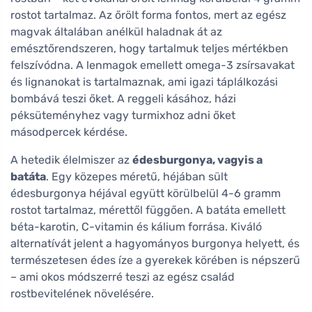
rostot tartalmaz. Az őrölt forma fontos, mert az egész
magvak általában anélkül haladnak át az
emésztőrendszeren, hogy tartalmuk teljes mértékben
felszívódna. A lenmagok emellett omega-3 zsírsavakat
és lignanokat is tartalmaznak, ami igazi táplálkozási
bombává teszi őket. A reggeli kásához, házi
péksüteményhez vagy turmixhoz adni őket
másodpercek kérdése.
A hetedik élelmiszer az
édesburgonya, vagyis a
batáta
. Egy közepes méretű, héjában sült
édesburgonya héjával együtt körülbelül 4-6 gramm
rostot tartalmaz, mérettől függően. A batáta emellett
béta-karotin, C-vitamin és kálium forrása. Kiváló
alternatívát jelent a hagyományos burgonya helyett, és
természetesen édes íze a gyerekek körében is népszerű
– ami okos módszerré teszi az egész család
rostbevitelének növelésére.