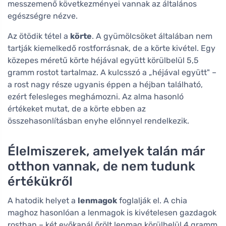
messzemenő következményei vannak az általános
egészségre nézve.
Az ötödik tétel a
körte
. A gyümölcsöket általában nem
tartják kiemelkedő rostforrásnak, de a körte kivétel. Egy
közepes méretű körte héjával együtt körülbelül 5,5
gramm rostot tartalmaz. A kulcsszó a „héjával együtt" –
a rost nagy része ugyanis éppen a héjban található,
ezért felesleges meghámozni. Az alma hasonló
értékeket mutat, de a körte ebben az
összehasonlításban enyhe előnnyel rendelkezik.
Élelmiszerek, amelyek talán már
otthon vannak, de nem tudunk
értékükről
A hatodik helyet a
lenmagok
foglalják el. A chia
maghoz hasonlóan a lenmagok is kivételesen gazdagok
rostban – két evőkanál őrölt lenmag körülbelül 4 gramm