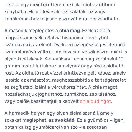
inkább egy mexikói étterembe illik, mint az otthoni
konyhába. Holott levesekhez, salátákhoz vagy
kenőkrémekhez teljesen észrevétlenül hozzáadható.
A második meglepetés a
chia mag
. Ezek az apró
magvak, amelyek a Salvia hispanica növényből
származnak, az elmúlt években az egészséges életmód
szimbólumává váltak – de kevesen veszik észre, miért is
olyan kivételesek. Két evőkanál chia mag körülbelül 10
gramm rostot tartalmaz, amelynek nagy része oldható
rost. Az oldható rost vízzel érintkezve gélt képez, amely
lassítja az emésztést, meghosszabbítja a teltségérzetet
és segít stabilizálni a vércukorszintet. A chia magot
hozzáadhatjuk joghurthoz, turmixhoz, zabkásához,
vagy belőle készíthetjük a kedvelt
chia pudingot
.
A harmadik helyen egy olyan élelmiszer áll, amely
sokakat meglephet: az
avokádó
. Ez a gyümölcs – igen,
botanikailag gyümölcsről van szó – elsősorban