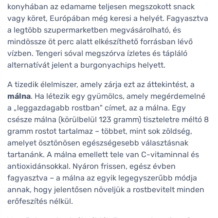
konyhában az edamame teljesen megszokott snack
vagy köret, Európában még keresi a helyét. Fagyasztva
a legtöbb szupermarketben megvásárolható, és
mindössze öt perc alatt elkészíthető forrásban lévő
vízben. Tengeri sóval megszórva ízletes és tápláló
alternatívát jelent a burgonyachips helyett.
A tizedik élelmiszer, amely zárja ezt az áttekintést, a
málna
. Ha létezik egy gyümölcs, amely megérdemelné
a „leggazdagabb rostban" címet, az a málna. Egy
csésze málna (körülbelül 123 gramm) tiszteletre méltó 8
gramm rostot tartalmaz – többet, mint sok zöldség,
amelyet ösztönösen egészségesebb választásnak
tartanánk. A málna emellett tele van C-vitaminnal és
antioxidánsokkal. Nyáron frissen, egész évben
fagyasztva – a málna az egyik legegyszerűbb módja
annak, hogy jelentősen növeljük a rostbevitelt minden
erőfeszítés nélkül.