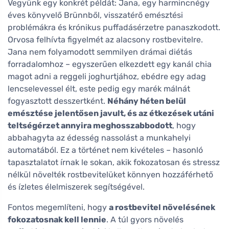
Vegyünk egy konkrét példát: Jana, egy harmincnégy
éves könyvelő Brünnből, visszatérő emésztési
problémákra és krónikus puffadásérzetre panaszkodott.
Orvosa felhívta figyelmét az alacsony rostbevitelre.
Jana nem folyamodott semmilyen drámai diétás
forradalomhoz – egyszerűen elkezdett egy kanál chia
magot adni a reggeli joghurtjához, ebédre egy adag
lencselevessel élt, este pedig egy marék málnát
fogyasztott desszertként.
Néhány héten belül
emésztése jelentősen javult, és az étkezések utáni
teltségérzet annyira meghosszabbodott
, hogy
abbahagyta az édesség nassolást a munkahelyi
automatából. Ez a történet nem kivételes – hasonló
tapasztalatot írnak le sokan, akik fokozatosan és stressz
nélkül növelték rostbevitelüket könnyen hozzáférhető
és ízletes élelmiszerek segítségével.
Fontos megemlíteni, hogy
a rostbevitel növelésének
fokozatosnak kell lennie
. A túl gyors növelés