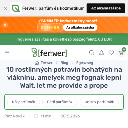
×
Ferwer: parfüm és kozmetikum
Az alkalmazásba
⚡
SUMMER kedvezmény most!
×
SUMMER
Az alkalmazásba
Ingyenes szállítás a következő összeg felett: 80 EUR
0
Ferwer
Blog
Egészség
10 rostlinných potravin bohatých na
vlákninu, amelyek meg fognak lepni
Wait, let me provide a prope
Női parfümök
Férfi parfümök
Unisex parfümök
L
Petr Novák
11 min
20.5.2026