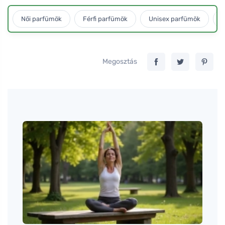
Női parfümök
Férfi parfümök
Unisex parfümök
L
Megosztás