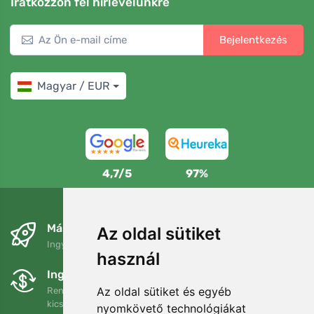
Iratkozzon fel hírlevelünkre
Bejelentkezés
Magyar / EUR
4,7/5
97%
Másnapra és ingyenesen
Az oldal sütiket
Ingyenes szállítás a következő összeg felett: 80 EUR
használ
Ingyenes csere és visszaküldés
Az oldal sütiket és egyéb
Rendelését 90 napon belül bármikor visszaküldheti vagy
kicserélheti.
nyomkövető technológiákat