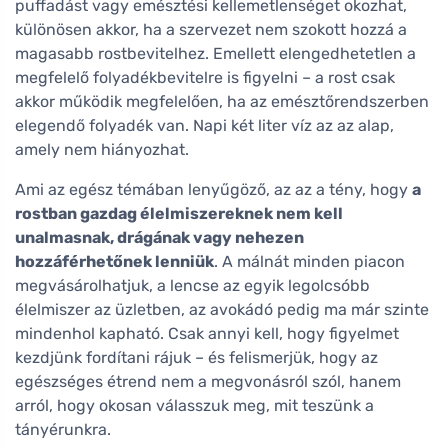
puffadást vagy emésztési kellemetlenséget okozhat,
különösen akkor, ha a szervezet nem szokott hozzá a
magasabb rostbevitelhez. Emellett elengedhetetlen a
megfelelő folyadékbevitelre is figyelni – a rost csak
akkor működik megfelelően, ha az emésztőrendszerben
elegendő folyadék van. Napi két liter víz az az alap,
amely nem hiányozhat.
Ami az egész témában lenyűgöző, az az a tény, hogy
a
rostban gazdag élelmiszereknek nem kell
unalmasnak, drágának vagy nehezen
hozzáférhetőnek lenniük
. A málnát minden piacon
megvásárolhatjuk, a lencse az egyik legolcsóbb
élelmiszer az üzletben, az avokádó pedig ma már szinte
mindenhol kapható. Csak annyi kell, hogy figyelmet
kezdjünk fordítani rájuk – és felismerjük, hogy az
egészséges étrend nem a megvonásról szól, hanem
arról, hogy okosan válasszuk meg, mit teszünk a
tányérunkra.