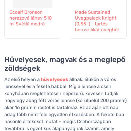
Ecoalf Bronson
Made Sustained
nerezová láhev 510
Üvegpalack Knight
ml Světlé modrá
(0,55 l) - tartós
boroszilikát üvegből
készült.
Hüvelyesek, magvak és a meglepő
zöldségek
Az első helyen a
hüvelyesek
állnak, élükön a vörös
lencsével és a fekete babbal. Míg a lencse a cseh
konyhában meglehetősen népszerű, kevesen tudják,
hogy egy adag főtt vörös lencse (körülbelül 200 gramm)
akár 16 gramm rostot is tartalmaz. Ez az ajánlott napi
adag több mint fele egyetlen étkezésben. A fekete bab
hasonló értékeket mutat – mégis Csehországban
továbbra is egzotikus alapanyagnak számít, amely