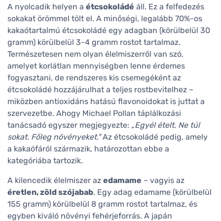
A nyolcadik helyen a
étcsokoládé
áll. Ez a felfedezés
sokakat örömmel tölt el. A minőségi, legalább 70%-os
kakaótartalmú étcsokoládé egy adagban (körülbelül 30
gramm) körülbelül 3-4 gramm rostot tartalmaz.
Természetesen nem olyan élelmiszerről van szó,
amelyet korlátlan mennyiségben lenne érdemes
fogyasztani, de rendszeres kis csemegéként az
étcsokoládé hozzájárulhat a teljes rostbevitelhez –
miközben antioxidáns hatású flavonoidokat is juttat a
szervezetbe. Ahogy Michael Pollan táplálkozási
tanácsadó egyszer megjegyezte:
„Egyél ételt. Ne túl
sokat. Főleg növényeket."
Az étcsokoládé pedig, amely
a kakaófáról származik, határozottan ebbe a
kategóriába tartozik.
A kilencedik élelmiszer az
edamame
– vagyis az
éretlen, zöld szójabab
. Egy adag edamame (körülbelül
155 gramm) körülbelül 8 gramm rostot tartalmaz, és
egyben kiváló növényi fehérjeforrás. A japán