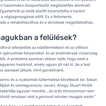
ni hasizmokra összpontosító megközelítés dominált.
gyetemről az elsők között bizonyította a haránt
a végtagmozgások előtt. Ez a felismerés
sát a rehabilitációhoz és a sérülések megelőzéséhez.
agukban a felülések?
endkívül elterjedtek az edzőtermekben és az otthoni
 igényelnek felszerelést, és az eredmények viszonylag
lleti. A probléma azonban abban rejlik, hogy ezek a
egyenes hasizmot, amely ugyan jól néz ki, de a test
os szerepet játszik, mint gondolnánk.
 gerinc és a nyakizmok túlterhelése következik be. Sokan
átfájást és izomegyensúly-zavart. Ahogy Stuart McGill
szakértője egyszer mondta:
„Az erős törzsizomzat nem
ordinált rendszer védi a gerincet minden mozgás során."