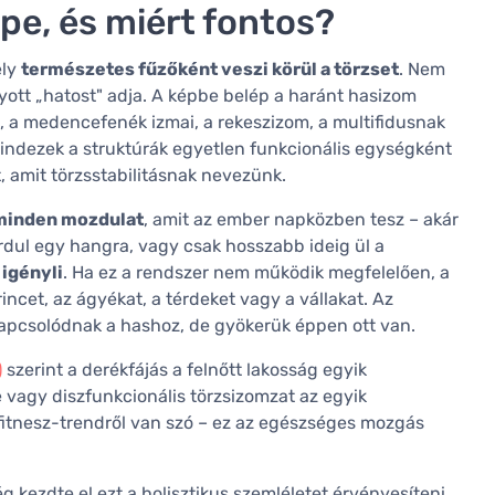
epe, és miért fontos?
ely
természetes fűzőként veszi körül a törzset
. Nem
ott „hatost" adja. A képbe belép a haránt hasizom
, a medencefenék izmai, a rekeszizom, a multifidusnak
Mindezek a struktúrák egyetlen funkcionális egységként
, amit törzsstabilitásnak nevezünk.
minden mozdulat
, amit az ember napközben tesz – akár
ordul egy hangra, vagy csak hosszabb ideig ül a
 igényli
. Ha ez a rendszer nem működik megfelelően, a
rincet, az ágyékat, a térdeket vagy a vállakat. Az
apcsolódnak a hashoz, de gyökerük éppen ott van.
)
szerint a derékfájás a felnőtt lakosság egyik
vagy diszfunkcionális törzsizomzat az egyik
fitnesz-trendről van szó – ez az egészséges mozgás
ezdte el ezt a holisztikus szemléletet érvényesíteni.