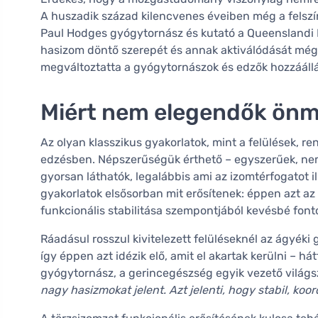
A huszadik század kilencvenes éveiben még a felszí
Paul Hodges gyógytornász és kutató a Queenslandi E
hasizom döntő szerepét és annak aktiválódását még 
megváltoztatta a gyógytornászok és edzők hozzáállá
Miért nem elegendők önm
Az olyan klasszikus gyakorlatok, mint a felülések, r
edzésben. Népszerűségük érthető – egyszerűek, nem
gyorsan láthatók, legalábbis ami az izomtérfogatot i
gyakorlatok elsősorban mit erősítenek: éppen azt az 
funkcionális stabilitása szempontjából kevésbé font
Ráadásul rosszul kivitelezett felüléseknél az ágyéki
így éppen azt idézik elő, amit el akartak kerülni – h
gyógytornász, a gerincegészség egyik vezető világ
nagy hasizmokat jelent. Azt jelenti, hogy stabil, ko