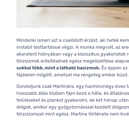
Mindenki ismeri azt a csalódott érzést, aki hetek 
instabil testtartással végzi. A munka megvolt, az
akaraterő hiányában vagy a klasszikus gyakorlatok 
törzsizmok erősítésének egész megközelítése alapve
sokkal több, mint a látható hasizmok.
És éppen ez a
fájdalom mögött, amellyel ma rengeteg ember küzd.
Gondoljunk csak Martinára, egy harmincnégy éves ta
hosszabb állás közben fájni kezd a háta, és általános
felüléseket és plankot gyakorolni, de két hónap utá
dolgok, amikor egy gyógytornásszal kezdett dolgozn
törzsizomzat mint egész. Martina története nem kivét