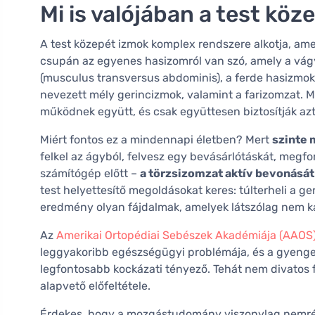
Mi is valójában a test köz
A test közepét izmok komplex rendszere alkotja, am
csupán az egyenes hasizomról van szó, amely a vágy
(musculus transversus abdominis), a ferde hasizmok
nevezett mély gerincizmok, valamint a farizomzat. 
működnek együtt, és csak együttesen biztosítják azt
Miért fontos ez a mindennapi életben? Mert
szinte 
felkel az ágyból, felvesz egy bevásárlótáskát, megf
számítógép előtt –
a törzsizomzat aktív bevonását
test helyettesítő megoldásokat keres: túlterheli a ge
eredmény olyan fájdalmak, amelyek látszólag nem k
Az
Amerikai Ortopédiai Sebészek Akadémiája (AAOS
leggyakoribb egészségügyi problémája, és a gyenge 
legfontosabb kockázati tényező. Tehát nem divatos 
alapvető előfeltétele.
Érdekes, hogy a mozgástudomány viszonylag nemrég k