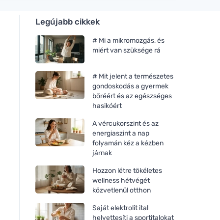
Legújabb cikkek
# Mi a mikromozgás, és
miért van szüksége rá
# Mit jelent a természetes
gondoskodás a gyermek
bőréért és az egészséges
hasikóért
A vércukorszint és az
energiaszint a nap
folyamán kéz a kézben
járnak
Hozzon létre tökéletes
wellness hétvégét
közvetlenül otthon
Saját elektrolit ital
helyettesíti a sportitalokat