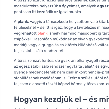
A törzsizomzat funkcionális erősítésének kulcsa tehá
mozdulatokra helyezzük a figyelmet, amelyek
egysze
pontosan itt kezdődik az igazi munka.
A
plank
, vagyis a támaszkodó helyzetben való kitar
felüléseknél – de itt is igaz, hogy a kivitelezés min
végrehajtott
plank
, amely harminc másodpercig tart,
csípőkkel. Hasonlóan működnek az olyan gyakorlatok,
madár), vagy a guggolás és kitörés különböző változa
teljes stabilizáló rendszerét.
A törzsizomzat fontos, de gyakran elhanyagolt részé
az egész stabilizáló rendszer egyfajta „alját", és e
gyenge medencefenék nem csak inkontinencia-prob
stabilitásának romlásában is. Ezért a szülés utáni n
teljesen alapvető részét képezi bármely törzsizom-e
Hogyan kezdjük el – és mi