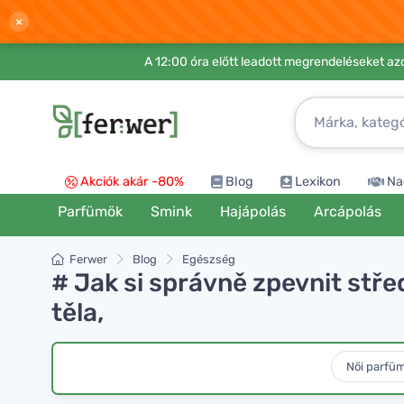
×
A 12:00 óra előtt leadott megrendeléseket azo
Akciók akár -80%
Blog
Lexikon
Na
Parfümök
Smink
Hajápolás
Arcápolás
Ferwer
Blog
Egészség
# Jak si správně zpevnit střed
těla,
Női parfü