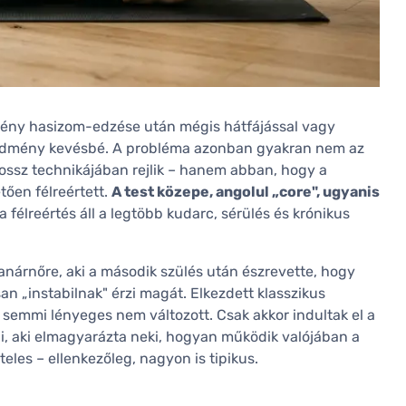
kemény hasizom-edzése után mégis hátfájással vagy
 eredmény kevésbé. A probléma azonban gyakran nem az
rossz technikájában rejlik – hanem abban, hogy a
tően félreértett.
A test közepe, angolul „core", ugyanis
 félreértés áll a legtöbb kudarc, sérülés és krónikus
nárnőre, aki a második szülés után észrevette, hogy
an „instabilnak" érzi magát. Elkezdett klasszikus
n semmi lényeges nem változott. Csak akkor indultak el a
i, aki elmagyarázta neki, hogyan működik valójában a
eles – ellenkezőleg, nagyon is tipikus.