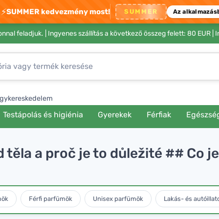
⚡
SUMMER kedvezmény most!
SUMMER
Az alkalmazás
nnal feladjuk. |
Ingyenes szállítás a következő összeg felett: 80 EUR
| 
gykereskedelem
Testápolás és higiénia
Gyerekek
Férfiak
Egészsé
 těla a proč je to důležité ## Co je
mök
Férfi parfümök
Unisex parfümök
Lakás- és autóillat