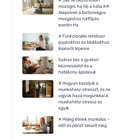
# Jak se beztonosan
mozogni, ha fáj a háta ##
Alapelvek a biztonságos
mozgáshoz hátfájás
esetén Ha
# Funkcionális rendszer
papírokhoz és blokkokhoz
lépésről lépésre
Száraz kéz a gyakori
kézmosástól és a
hatékony ápolásuk
# Hogyan kezeljük a
munkahelyi stresszt, és ne
Bombus Raw protein Cocoa
Bombus Raw protei
vigyük haza magunkkal A
beans 50g
butter 50g
munkahelyi stressz az
egyik
# Hideg ételek munkába –
időt és pénzt takarít meg