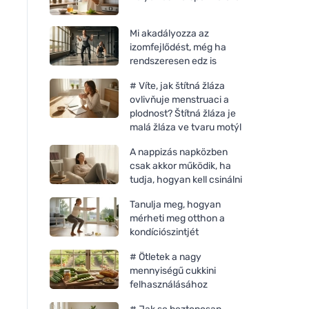
Mi akadályozza az
izomfejlődést, még ha
rendszeresen edz is
# Víte, jak štítná žláza
ovlivňuje menstruaci a
plodnost? Štítná žláza je
malá žláza ve tvaru motýl
A nappizás napközben
csak akkor működik, ha
tudja, hogyan kell csinálni
Tanulja meg, hogyan
mérheti meg otthon a
kondíciószintjét
# Ötletek a nagy
mennyiségű cukkini
felhasználásához