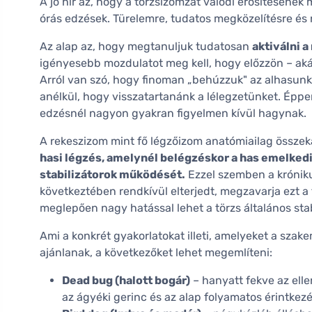
A jó hír az, hogy a törzsizomzat valódi erősítésén
órás edzések. Türelemre, tudatos megközelítésre és 
Az alap az, hogy megtanuljuk tudatosan
aktiválni a
igényesebb mozdulatot meg kell, hogy előzzön – aká
Arról van szó, hogy finoman „behúzzuk" az alhasunk
anélkül, hogy visszatartanánk a lélegzetünket. Éppe
edzésnél nagyon gyakran figyelmen kívül hagynak.
A rekeszizom mint fő légzőizom anatómiailag összeka
hasi légzés, amelynél belégzéskor a has emelkedi
stabilizátorok működését.
Ezzel szemben a króniku
következtében rendkívül elterjedt, megzavarja ezt 
meglepően nagy hatással lehet a törzs általános stab
Ami a konkrét gyakorlatokat illeti, amelyeket a sza
ajánlanak, a következőket lehet megemlíteni:
Dead bug (halott bogár)
– hanyatt fekve az elle
az ágyéki gerinc és az alap folyamatos érintkez