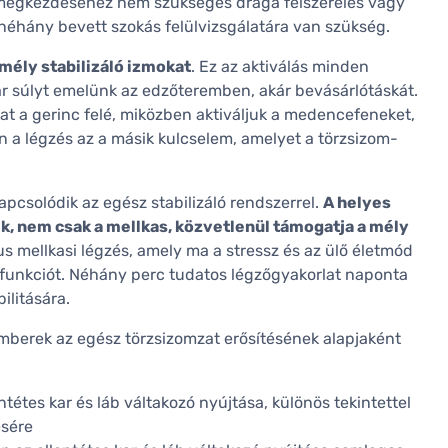
ek megkezdéséhez nem szükséges drága felszerelés vagy
néhány bevett szokás felülvizsgálatára van szükség.
 mély stabilizáló izmokat
. Ez az aktiválás minden
r súlyt emelünk az edzőteremben, akár bevásárlótáskát.
at a gerinc felé, miközben aktiváljuk a medencefeneket,
n a légzés az a másik kulcselem, amelyet a törzsizom-
pcsolódik az egész stabilizáló rendszerrel.
A helyes
k, nem csak a mellkas, közvetlenül támogatja a mély
s mellkasi légzés, amely ma a stressz és az ülő életmód
a funkciót. Néhány perc tudatos légzőgyakorlat naponta
ilitására.
kemberek az egész törzsizomzat erősítésének alapjaként
ntétes kar és láb váltakozó nyújtása, különös tekintettel
ésére