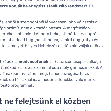
t az, hogy az izolált mozdulatokról az összetett
rre vonják be az egész stabilizáló rendszert
. És
tás, ebből a szempontból lényegesen jobb választás a
ősége számít, nem a kitartás hossza. A megfelelően
 értékesebb, mint két perc behajlott háttal és kiugró
 mint a dead bug (halott bogár), a bird dog (kutya és
tai, amelyek helyes kivitelezés esetén aktiválják a törzs
t képezi a
medencefenék
is. Ez az izomcsoport alkotja
gyüttműködik a rekeszizommal és a mély gerincizmokkal. A
lémákban nyilvánul meg, hanem az egész törzs
őknél, de férfiaknál is, a medencefenékkel való munka
rősítő programnak.
t ne felejtsünk el közben