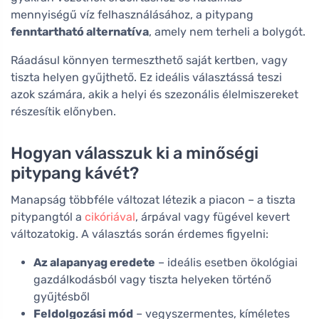
mennyiségű víz felhasználásához, a pitypang
fenntartható alternatíva
, amely nem terheli a bolygót.
Ráadásul könnyen termeszthető saját kertben, vagy
tiszta helyen gyűjthető. Ez ideális választássá teszi
azok számára, akik a helyi és szezonális élelmiszereket
részesítik előnyben.
Hogyan válasszuk ki a minőségi
pitypang kávét?
Manapság többféle változat létezik a piacon – a tiszta
pitypangtól a
cikóriával
, árpával vagy fügével kevert
változatokig. A választás során érdemes figyelni:
Az alapanyag eredete
– ideális esetben ökológiai
gazdálkodásból vagy tiszta helyeken történő
gyűjtésből
Feldolgozási mód
– vegyszermentes, kíméletes