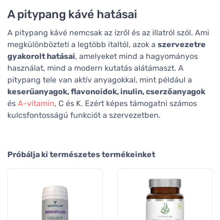
A pitypang kávé hatásai
A pitypang kávé nemcsak az ízről és az illatról szól. Ami
megkülönbözteti a legtöbb italtól, azok a
szervezetre
gyakorolt hatásai
, amelyeket mind a hagyományos
használat, mind a modern kutatás alátámaszt. A
pitypang tele van aktív anyagokkal, mint például a
keserűanyagok, flavonoidok, inulin, cserzőanyagok
és
A-vitamin
, C és K. Ezért képes támogatni számos
kulcsfontosságú funkciót a szervezetben.
Próbálja ki természetes termékeinket