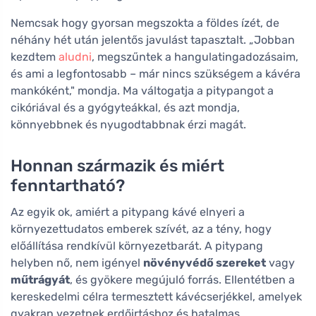
Nemcsak hogy gyorsan megszokta a földes ízét, de
néhány hét után jelentős javulást tapasztalt. „Jobban
kezdtem
aludni
, megszűntek a hangulatingadozásaim,
és ami a legfontosabb – már nincs szükségem a kávéra
mankóként," mondja. Ma váltogatja a pitypangot a
cikóriával és a gyógyteákkal, és azt mondja,
könnyebbnek és nyugodtabbnak érzi magát.
Honnan származik és miért
fenntartható?
Az egyik ok, amiért a pitypang kávé elnyeri a
környezettudatos emberek szívét, az a tény, hogy
előállítása rendkívül környezetbarát. A pitypang
helyben nő, nem igényel
növényvédő szereket
vagy
műtrágyát
, és gyökere megújuló forrás. Ellentétben a
kereskedelmi célra termesztett kávécserjékkel, amelyek
gyakran vezetnek erdőirtáshoz és hatalmas