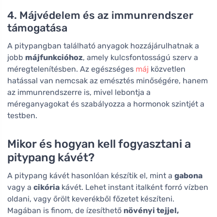
4. Májvédelem és az immunrendszer
támogatása
A pitypangban található anyagok hozzájárulhatnak a
jobb
májfunkcióhoz
, amely kulcsfontosságú szerv a
méregtelenítésben. Az egészséges
máj
közvetlen
hatással van nemcsak az emésztés minőségére, hanem
az immunrendszerre is, mivel lebontja a
méreganyagokat és szabályozza a hormonok szintjét a
testben.
Mikor és hogyan kell fogyasztani a
pitypang kávét?
A pitypang kávét hasonlóan készítik el, mint a
gabona
vagy a
cikória
kávét. Lehet instant italként forró vízben
oldani, vagy őrölt keverékből főzetet készíteni.
Magában is finom, de ízesíthető
növényi tejjel,