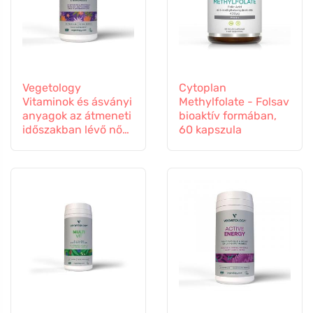
Vegetology
Cytoplan
Vitaminok és ásványi
Methylfolate - Folsav
anyagok az átmeneti
bioaktív formában,
időszakban lévő nők
60 kapszula
számára, 60
kapszula