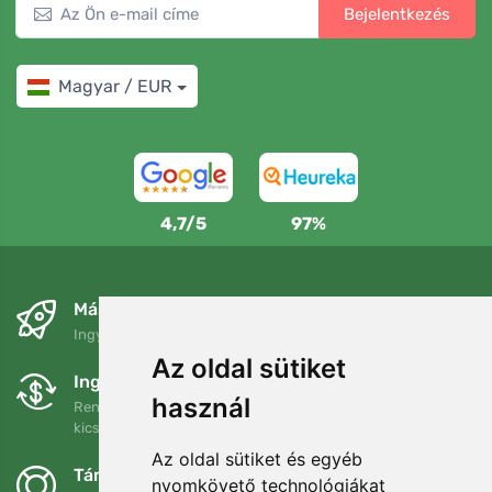
Bejelentkezés
Magyar / EUR
4,7/5
97%
Másnapra és ingyenesen
Ingyenes szállítás a következő összeg felett: 80 EUR
Az oldal sütiket
Ingyenes csere és visszaküldés
használ
Rendelését 90 napon belül bármikor visszaküldheti vagy
kicserélheti.
Az oldal sütiket és egyéb
Támogatjuk a Trees.org-ot
nyomkövető technológiákat