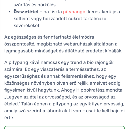
szárítás és pörkölés
Összetétel
– ha tiszta
pitypangot
keres, kerülje a
koffeint vagy hozzáadott cukrot tartalmazó
keverékeket
Az egészséges és fenntartható életmódra
összpontosító, megbízható webáruházak általában a
legmagasabb minőséget és átlátható eredetet kínálják.
A pitypang kávé nemcsak egy trend a bio rajongók
számára. Ez egy visszatérés a természethez, az
egyszerűséghez és annak felismeréséhez, hogy egy
közönséges növényben olyan erő rejlik, amelyet eddig
figyelmen kívül hagytunk. Ahogy Hippokratész mondta:
„Legyen az étel az orvosságod, és az orvosságod az
ételed." Talán éppen a pitypang az egyik ilyen orvosság,
amely szó szerint a lábunk alatt van – csak le kell hajolni
érte.