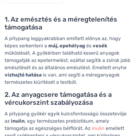
1. Az emésztés és a méregtelenítés
támogatása
A pitypang leggyakrabban említett előnye az, hogy
képes serkenteni a
máj, epehólyag
és
vesék
működését. A gyökérben található keserű anyagok
támogatják az epetermelést, ezáltal segítik a zsírok jobb
emésztését és az általános emésztést. Emellett enyhe
vízhajtó hatása
is van, ami segíti a méreganyagok
természetes kiürítését a testből.
2. Az anyagcsere támogatása és a
vércukorszint szabályozása
A pitypang gyökér egyik kulcsfontosságú összetevője
az
inulin
, egy természetes prebiotikum, amely
támogatja az egészséges bélflórát. Az
inulin
emellett
segít csökkenteni a vércukorszintet, ami különösen