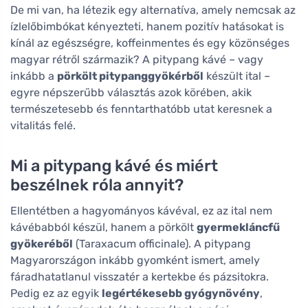
De mi van, ha létezik egy alternatíva, amely nemcsak az
ízlelőbimbókat kényezteti, hanem pozitív hatásokat is
kínál az egészségre, koffeinmentes és egy közönséges
magyar rétről származik? A pitypang kávé – vagy
inkább a
pörkölt pitypanggyökérből
készült ital –
egyre népszerűbb választás azok körében, akik
természetesebb és fenntarthatóbb utat keresnek a
vitalitás felé.
Mi a pitypang kávé és miért
beszélnek róla annyit?
Ellentétben a hagyományos kávéval, ez az ital nem
kávébabból készül, hanem a pörkölt
gyermekláncfű
gyökeréből
(Taraxacum officinale). A pitypang
Magyarországon inkább gyomként ismert, amely
fáradhatatlanul visszatér a kertekbe és pázsitokra.
Pedig ez az egyik
legértékesebb gyógynövény
,