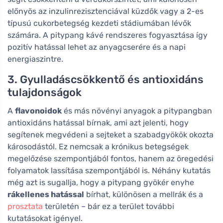
előnyös az inzulinrezisztenciával küzdők vagy a 2-es
típusú cukorbetegség kezdeti stádiumában lévők
számára. A pitypang kávé rendszeres fogyasztása így
pozitív hatással lehet az anyagcserére és a napi
energiaszintre.
3. Gyulladáscsökkentő és antioxidáns
tulajdonságok
A
flavonoidok
és más növényi anyagok a pitypangban
antioxidáns hatással bírnak, ami azt jelenti, hogy
segítenek megvédeni a sejteket a szabadgyökök okozta
károsodástól. Ez nemcsak a krónikus betegségek
megelőzése szempontjából fontos, hanem az öregedési
folyamatok lassítása szempontjából is. Néhány kutatás
még azt is sugallja, hogy a pitypang gyökér enyhe
rákellenes hatással
bírhat, különösen a mellrák és a
prosztata
területén – bár ez a terület további
kutatásokat igényel.