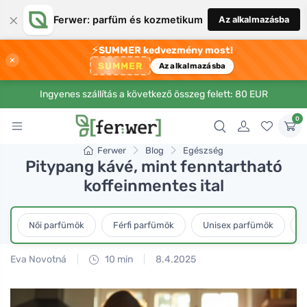
×
Ferwer: parfüm és kozmetikum
Az alkalmazásba
⚡
SUMMER kedvezmény most!
×
SUMMER
Az alkalmazásba
Ingyenes szállítás a következő összeg felett: 80 EUR
0
Ferwer
Blog
Egészség
Pitypang kávé, mint fenntartható
koffeinmentes ital
Női parfümök
Férfi parfümök
Unisex parfümök
L
Eva Novotná
10 min
8.4.2025