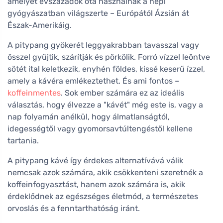
amelyet évszázadok óta használnak a népi
gyógyászatban világszerte – Európától Ázsián át
Észak-Amerikáig.
A pitypang gyökerét leggyakrabban tavasszal vagy
ősszel gyűjtik, szárítják és pörkölik. Forró vízzel leöntve
sötét ital keletkezik, enyhén földes, kissé keserű ízzel,
amely a kávéra emlékeztethet. És ami fontos –
koffeinmentes
. Sok ember számára ez az ideális
választás, hogy élvezze a "kávét" még este is, vagy a
nap folyamán anélkül, hogy álmatlanságtól,
idegességtől vagy gyomorsavtúltengéstől kellene
tartania.
A pitypang kávé így érdekes alternatívává válik
nemcsak azok számára, akik csökkenteni szeretnék a
koffeinfogyasztást, hanem azok számára is, akik
érdeklődnek az egészséges életmód, a természetes
orvoslás és a fenntarthatóság iránt.