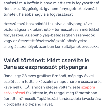
emésztést. A koffein hiánya miatt este is fogyasztható.
Nem okoz függőséget, így nem fenyegetnek elvonási
tünetek, ha abbahagyja a fogyasztását.
Hosszú távú használatát tekintve a pitypang kávé
biztonságosnak tekinthető – természetesen mértékkel
fogyasztva. Az epehólyag-betegségben szenvedők
vagy az összetett fészkesvirágzatú növényekre
allergiás személyek azonban konzultáljanak orvosukkal.
Valódi történet: Miért cserélte le
Jana az eszpresszót pitypangra
Jana, egy 38 éves grafikus Brnóból, még egy évvel
ezelőtt sem tudta elképzelni a napot három csésze erős
kávé nélkül. „Állandóan ideges voltam, este
szapora
szívveréssel
feküdtem le, és reggel még fáradtabban
ébredtem," meséli. Táplálkozási tanácsadója javaslatára
kipróbálta a pitypang kávét.