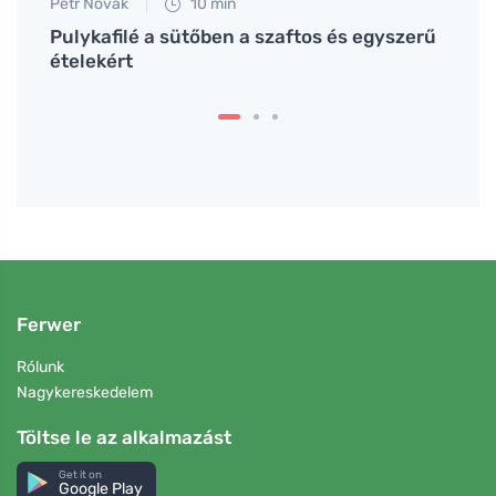
Petr Novák
10 min
Jan S
Pulykafilé a sütőben a szaftos és egyszerű
Hogya
ételekért
zsírt
Ferwer
Rólunk
Nagykereskedelem
Töltse le az alkalmazást
Get it on
Google Play