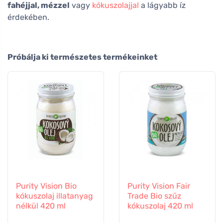
fahéjjal, mézzel
vagy
kókuszolajjal
a lágyabb íz
érdekében.
Próbálja ki természetes termékeinket
Purity Vision Bio
Purity Vision Fair
kókuszolaj illatanyag
Trade Bio szűz
nélkül 420 ml
kókuszolaj 420 ml