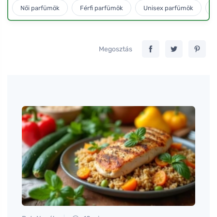
Női parfümök
Férfi parfümök
Unisex parfümök
L
Megosztás