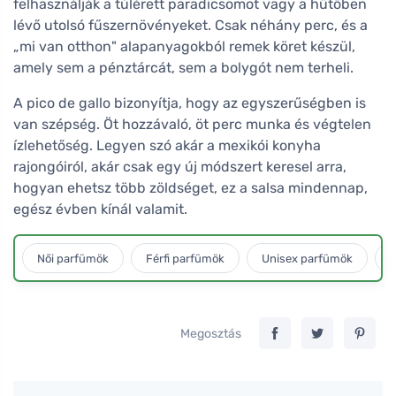
felhasználják a túlérett paradicsomot vagy a hűtőben
lévő utolsó fűszernövényeket. Csak néhány perc, és a
„mi van otthon" alapanyagokból remek köret készül,
amely sem a pénztárcát, sem a bolygót nem terheli.
A pico de gallo bizonyítja, hogy az egyszerűségben is
van szépség. Öt hozzávaló, öt perc munka és végtelen
ízlehetőség. Legyen szó akár a mexikói konyha
rajongóiról, akár csak egy új módszert keresel arra,
hogyan ehetsz több zöldséget, ez a salsa mindennap,
egész évben kínál valamit.
Női parfümök
Férfi parfümök
Unisex parfümök
L
Megosztás