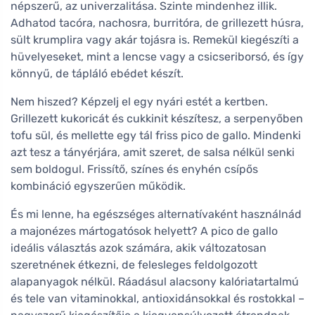
népszerű, az univerzalitása. Szinte mindenhez illik.
Adhatod tacóra, nachosra, burritóra, de grillezett húsra,
sült krumplira vagy akár tojásra is. Remekül kiegészíti a
hüvelyeseket, mint a lencse vagy a csicseriborsó, és így
könnyű, de tápláló ebédet készít.
Nem hiszed? Képzelj el egy nyári estét a kertben.
Grillezett kukoricát és cukkinit készítesz, a serpenyőben
tofu sül, és mellette egy tál friss pico de gallo. Mindenki
azt tesz a tányérjára, amit szeret, de salsa nélkül senki
sem boldogul. Frissítő, színes és enyhén csípős
kombináció egyszerűen működik.
És mi lenne, ha egészséges alternatívaként használnád
a majonézes mártogatósok helyett? A pico de gallo
ideális választás azok számára, akik változatosan
szeretnének étkezni, de felesleges feldolgozott
alapanyagok nélkül. Ráadásul alacsony kalóriatartalmú
és tele van vitaminokkal, antioxidánsokkal és rostokkal –