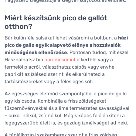
nagyszerű kiegészítője a kiegyensúlyozott étrendnek.
Miért készítsünk pico de gallót
otthon?
Bár különféle salsákat lehet vásárolni a boltban, a
házi
pico de gallo egyik alapvető előnye a hozzávalók
minőségének ellenőrzése
. Pontosan tudod, mit eszel.
Használhatsz bio
paradicsomot
a kertből vagy a
termelői piacról, választhatsz csípős vagy enyhe
paprikát az ízlésed szerint, és elkerülheted a
tartósítószereket vagy a felesleges sót.
Az egészséges életmód szempontjából a pico de gallo
egy kis csoda. Kombinálja a friss zöldségeket
fűszernövényekkel és a lime természetes savasságával
– cukor nélkül, zsír nélkül. Mégis képes felélénkíteni a
legegyszerűbb ételt is, és gazdag ízmélységet ad neki.
A táplálkozási szakemberek szerint a friss zöldség