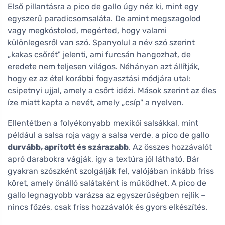
Első pillantásra a pico de gallo úgy néz ki, mint egy
egyszerű paradicsomsaláta. De amint megszagolod
vagy megkóstolod, megérted, hogy valami
különlegesről van szó. Spanyolul a név szó szerint
„kakas csőrét" jelenti, ami furcsán hangozhat, de
eredete nem teljesen világos. Néhányan azt állítják,
hogy ez az étel korábbi fogyasztási módjára utal:
csipetnyi ujjal, amely a csőrt idézi. Mások szerint az éles
íze miatt kapta a nevét, amely „csíp" a nyelven.
Ellentétben a folyékonyabb mexikói salsákkal, mint
például a salsa roja vagy a salsa verde, a pico de gallo
durvább, aprított és szárazabb
. Az összes hozzávalót
apró darabokra vágják, így a textúra jól látható. Bár
gyakran szószként szolgálják fel, valójában inkább friss
köret, amely önálló salátaként is működhet. A pico de
gallo legnagyobb varázsa az egyszerűségben rejlik –
nincs főzés, csak friss hozzávalók és gyors elkészítés.