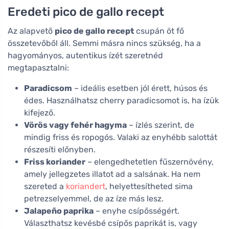
Eredeti pico de gallo recept
Az alapvető
pico de gallo recept
csupán öt fő
összetevőből áll. Semmi másra nincs szükség, ha a
hagyományos, autentikus ízét szeretnéd
megtapasztalni:
Paradicsom
– ideális esetben jól érett, húsos és
édes. Használhatsz cherry paradicsomot is, ha ízük
kifejező.
Vörös vagy fehér hagyma
– ízlés szerint, de
mindig friss és ropogós. Valaki az enyhébb salottát
részesíti előnyben.
Friss koriander
– elengedhetetlen fűszernövény,
amely jellegzetes illatot ad a salsának. Ha nem
szereted a
koriandert
, helyettesítheted sima
petrezselyemmel, de az íze más lesz.
Jalapeño paprika
– enyhe csípősségért.
Választhatsz kevésbé csípős paprikát is, vagy