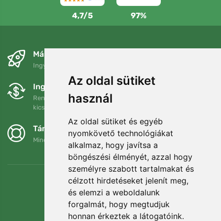
4,7/5
97%
Másnapra és ingyenesen
Ingyenes szállítás a következő összeg felett: 80 EUR
Az oldal sütiket
Ingyenes csere és visszaküldés
használ
Rendelését 90 napon belül bármikor visszaküldheti vagy
kicserélheti.
Az oldal sütiket és egyéb
Támogatjuk a Trees.org-ot
nyomkövető technológiákat
Minden megrendelésért ültetünk egy fát! Bővebben
Rólunk
.
alkalmaz, hogy javítsa a
böngészési élményét, azzal hogy
személyre szabott tartalmakat és
célzott hirdetéseket jelenít meg,
és elemzi a weboldalunk
forgalmát, hogy megtudjuk
honnan érkeztek a látogatóink.