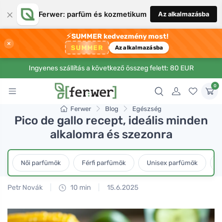
×
Ferwer: parfüm és kozmetikum
Az alkalmazásba
⚡
SUMMER kedvezmény most!
×
SUMMER
Az alkalmazásba
Ingyenes szállítás a következő összeg felett: 80 EUR
0
Ferwer
Blog
Egészség
Pico de gallo recept, ideális minden
alkalomra és szezonra
Női parfümök
Férfi parfümök
Unisex parfümök
L
Petr Novák
10 min
15.6.2025