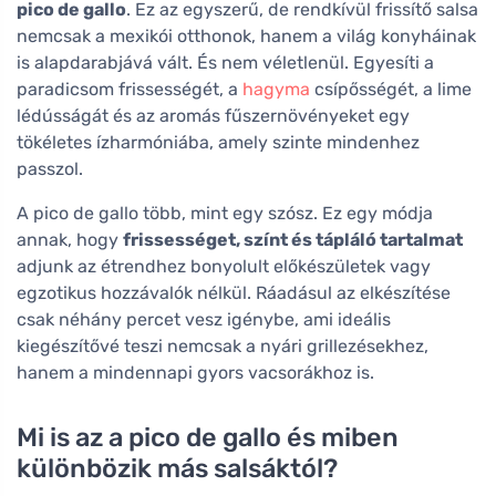
pico de gallo
. Ez az egyszerű, de rendkívül frissítő salsa
nemcsak a mexikói otthonok, hanem a világ konyháinak
is alapdarabjává vált. És nem véletlenül. Egyesíti a
paradicsom frissességét, a
hagyma
csípősségét, a lime
lédússágát és az aromás fűszernövényeket egy
tökéletes ízharmóniába, amely szinte mindenhez
passzol.
A pico de gallo több, mint egy szósz. Ez egy módja
annak, hogy
frissességet, színt és tápláló tartalmat
adjunk az étrendhez bonyolult előkészületek vagy
egzotikus hozzávalók nélkül. Ráadásul az elkészítése
csak néhány percet vesz igénybe, ami ideális
kiegészítővé teszi nemcsak a nyári grillezésekhez,
hanem a mindennapi gyors vacsorákhoz is.
Mi is az a pico de gallo és miben
különbözik más salsáktól?