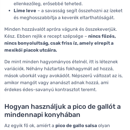
ellenkezőleg, erősebbé teheted.
Lime leve
– a savasság segít összehozni az ízeket
és meghosszabbítja a keverék eltarthatóságát.
Minden hozzávalót apróra vágunk és összekeverjük.
Kész. Ebben rejlik e recept szépsége –
nincs főzés,
nincs bonyolultság, csak friss íz, amely elrepít a
mexikói piacok utcáira.
De mint minden hagyományos ételnél, itt is léteznek
variációk. Néhány háztartás fokhagymát ad hozzá,
mások uborkát vagy avokádót. Népszerű változat az is,
amikor mangót vagy ananászt adnak hozzá, ami
érdekes édes-savanyú kontrasztot teremt.
Hogyan használjuk a pico de gallót a
mindennapi konyhában
Az egyik fő ok, amiért a
pico de gallo salsa
olyan