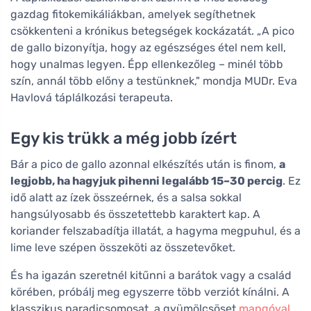
gazdag fitokemikáliákban, amelyek segíthetnek
csökkenteni a krónikus betegségek kockázatát. „A pico
de gallo bizonyítja, hogy az egészséges étel nem kell,
hogy unalmas legyen. Épp ellenkezőleg – minél több
szín, annál több előny a testünknek," mondja MUDr. Eva
Havlová táplálkozási terapeuta.
Egy kis trükk a még jobb ízért
Bár a pico de gallo azonnal elkészítés után is finom,
a
legjobb, ha hagyjuk pihenni legalább 15–30 percig
. Ez
idő alatt az ízek összeérnek, és a salsa sokkal
hangsúlyosabb és összetettebb karaktert kap. A
koriander felszabadítja illatát, a hagyma megpuhul, és a
lime leve szépen összeköti az összetevőket.
És ha igazán szeretnél kitűnni a barátok vagy a család
körében, próbálj meg egyszerre több verziót kínálni. A
klasszikus paradicsomosat, a gyümölcsöset
mangóval