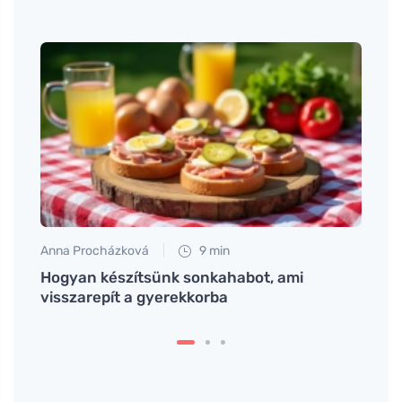
Anna Procházková
9 min
Tomáš
k
Hogyan készítsünk sonkahabot, ami
Hogya
visszarepít a gyerekkorba
sütés