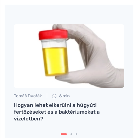
Tomáš Dvořák
6 min
Jan S
méli
Hogyan lehet elkerülni a húgyúti
Nagym
n van
fertőzéseket és a baktériumokat a
kösz
vizeletben?