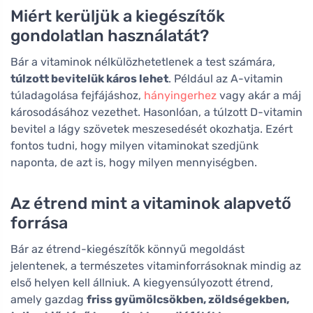
Miért kerüljük a kiegészítők
gondolatlan használatát?
Bár a vitaminok nélkülözhetetlenek a test számára,
túlzott bevitelük káros lehet
. Például az A-vitamin
túladagolása fejfájáshoz,
hányingerhez
vagy akár a máj
károsodásához vezethet. Hasonlóan, a túlzott D-vitamin
bevitel a lágy szövetek meszesedését okozhatja. Ezért
fontos tudni, hogy milyen vitaminokat szedjünk
naponta, de azt is, hogy milyen mennyiségben.
Az étrend mint a vitaminok alapvető
forrása
Bár az étrend-kiegészítők könnyű megoldást
jelentenek, a természetes vitaminforrásoknak mindig az
első helyen kell állniuk. A kiegyensúlyozott étrend,
amely gazdag
friss gyümölcsökben, zöldségekben,