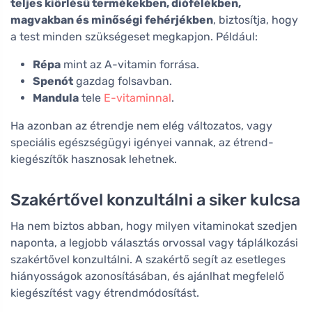
teljes kiőrlésű termékekben, diófélékben,
magvakban és minőségi fehérjékben
, biztosítja, hogy
a test minden szükségeset megkapjon. Például:
Répa
mint az A-vitamin forrása.
Spenót
gazdag folsavban.
Mandula
tele
E-vitaminnal
.
Ha azonban az étrendje nem elég változatos, vagy
speciális egészségügyi igényei vannak, az étrend-
kiegészítők hasznosak lehetnek.
Szakértővel konzultálni a siker kulcsa
Ha nem biztos abban, hogy milyen vitaminokat szedjen
naponta, a legjobb választás orvossal vagy táplálkozási
szakértővel konzultálni. A szakértő segít az esetleges
hiányosságok azonosításában, és ajánlhat megfelelő
kiegészítést vagy étrendmódosítást.