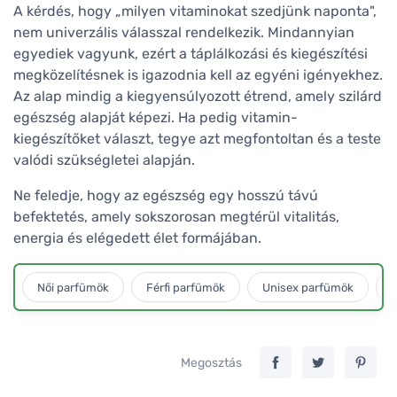
A kérdés, hogy „milyen vitaminokat szedjünk naponta",
nem univerzális válasszal rendelkezik. Mindannyian
egyediek vagyunk, ezért a táplálkozási és kiegészítési
megközelítésnek is igazodnia kell az egyéni igényekhez.
Az alap mindig a kiegyensúlyozott étrend, amely szilárd
egészség alapját képezi. Ha pedig vitamin-
kiegészítőket választ, tegye azt megfontoltan és a teste
valódi szükségletei alapján.
Ne feledje, hogy az egészség egy hosszú távú
befektetés, amely sokszorosan megtérül vitalitás,
energia és elégedett élet formájában.
Női parfümök
Férfi parfümök
Unisex parfümök
L
Megosztás