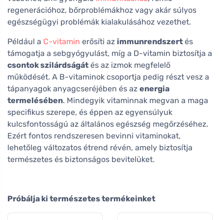
regenerációhoz, bőrproblémákhoz vagy akár súlyos
egészségügyi problémák kialakulásához vezethet.
Például a
C-vitamin
erősíti az
immunrendszert
és
támogatja a sebgyógyulást, míg a D-vitamin biztosítja a
csontok szilárdságát
és az izmok megfelelő
működését. A B-vitaminok csoportja pedig részt vesz a
tápanyagok anyagcseréjében és az
energia
termelésében
. Mindegyik vitaminnak megvan a maga
specifikus szerepe, és éppen az egyensúlyuk
kulcsfontosságú az általános egészség megőrzéséhez.
Ezért fontos rendszeresen bevinni vitaminokat,
lehetőleg változatos étrend révén, amely biztosítja
természetes és biztonságos bevitelüket.
Próbálja ki természetes termékeinket