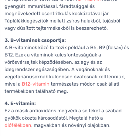
gyengült immunitással, fáradtsággal és
megnövekedett csontritkulás kockázatával jár.
Táplálékkiegészítők mellett zsíros halakból, tojásból
vagy dúsított tejtermékekből is beszerezhető.
3. B-vitaminok csoportja:
A B-vitaminok közé tartozik például a B6, B9 (folsav) és
B12. Ezek a vitaminok kulcsfontosságúak a
vörösvérsejtek képződésében, az agy és az
idegrendszer egészségében. A vegánoknak és
vegetáriánusoknak különösen óvatosnak kell lenniük,
mivel a
B12-vitamin
természetes módon csak állati
termékekben található meg.
4. E-vitamin:
Ez a másik antioxidáns megvédi a sejteket a szabad
gyökök okozta károsodástól. Megtalálható a
diófélékben
, magvakban és növényi olajokban.