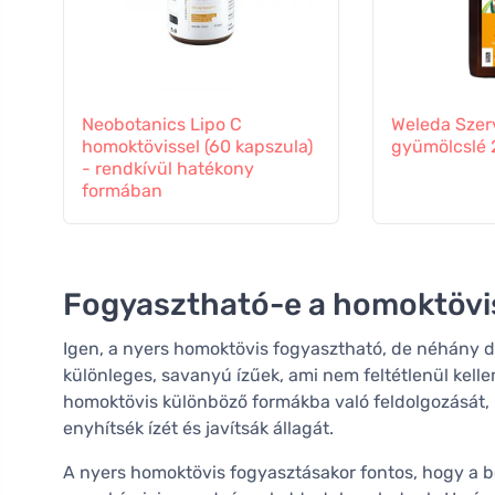
Neobotanics Lipo C
Weleda Szer
homoktövissel (60 kapszula)
gyümölcslé
- rendkívül hatékony
formában
Fogyasztható-e a homoktövi
Igen, a nyers homoktövis fogyasztható, de néhány d
különleges, savanyú ízűek, ami nem feltétlenül kel
homoktövis különböző formákba való feldolgozását, 
enyhítsék ízét és javítsák állagát.
A nyers homoktövis fogyasztásakor fontos, hogy a 