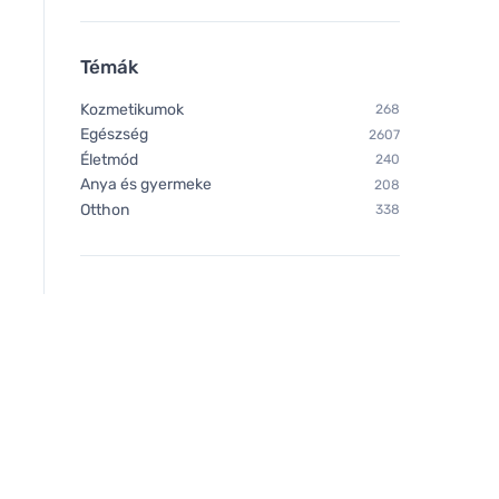
Citrom 35g
Forest Fruit 35g
Témák
Kozmetikumok
268
Egészség
2607
Életmód
240
Anya és gyermeke
208
Otthon
338