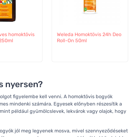
ves homoktövis
Weleda Homoktövis 24h Deo
 250ml
Roll-On 50ml
s nyersen?
olgot figyelembe kell venni. A homoktövis bogyók
lemes mindenki számára. Egyesek előnyben részesítik a
mint például gyümölcslevek, lekvárok vagy olajok, hogy
bogyók jól meg legyenek mosva, mivel szennyeződéseket