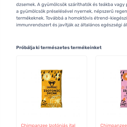
dzsemek. A gyümölcsök száríthatók és teákba vagy 
a gyümölcsök préselésével nyernek, népszerű regene
termékeknek. Továbbá a homoktövis étrend-kiegészít
immunrendszert és javítják az általános egészségi ál
Próbálja ki természetes termékeinket
Chimpanzee Izotóniás ital
Chimpanzee I