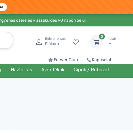
ba
Ingyenes csere és visszaküldés 90 napon belül
0
Bejelentkezés
Kosár
Fiókom
Ferwer Club
Kapcsolat
g
Háztartás
Ajándékok
Cipők / Ruházat