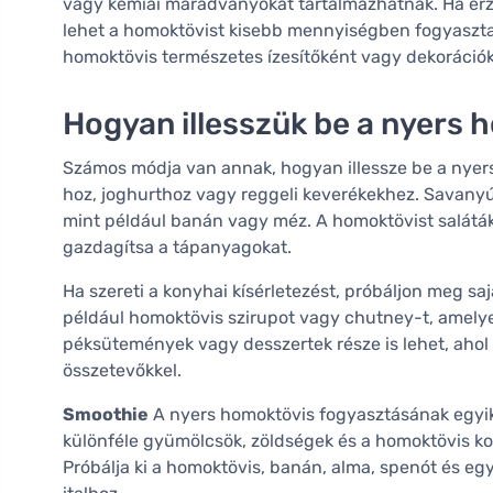
vagy kémiai maradványokat tartalmazhatnak. Ha ér
lehet a homoktövist kisebb mennyiségben fogyasztani
homoktövis természetes ízesítőként vagy dekorációk
Hogyan illesszük be a nyers 
Számos módja van annak, hogyan illessze be a nyer
hoz, joghurthoz vagy reggeli keverékekhez. Savanyú 
mint például banán vagy méz. A homoktövist saláták
gazdagítsa a tápanyagokat.
Ha szereti a konyhai kísérletezést, próbáljon meg sa
például homoktövis szirupot vagy chutney-t, amelye
péksütemények vagy desszertek része is lehet, aho
összetevőkkel.
Smoothie
A nyers homoktövis fogyasztásának egyik
különféle gyümölcsök, zöldségek és a homoktövis ko
Próbálja ki a homoktövis, banán, alma, spenót és egy