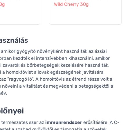
30g
Wild Cherry 30g
asználás
, amikor gyógyító növényként használták az ázsiai
ban kezdték el intenzívebben kihasználni, amikor
i zavarok és bőrbetegségek kezelésére használták.
l a homoktövist a lovak egészségének javítására
azaz "ragyogó ló". A homoktövis az étrend része volt a
s növelni a vitalitást és megvédeni a betegségektől a
név.
lőnyei
 természetes szer az
immunrendszer
erősítésére. A C-
estet a szabad gyököktől és támogatja a szövetek