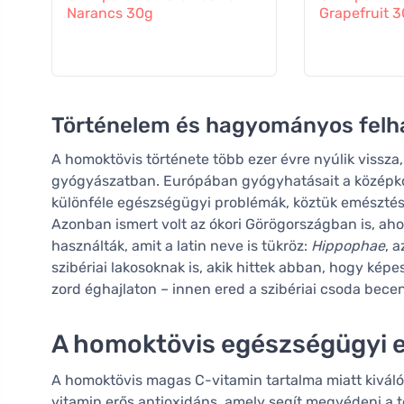
Narancs 30g
Grapefruit 
Történelem és hagyományos felh
A homoktövis története több ezer évre nyúlik vissza
gyógyászatban. Európában gyógyhatásait a középkor
különféle egészségügyi problémák, köztük emésztés
Azonban ismert volt az ókori Görögországban is, aho
használták, amit a latin neve is tükröz:
Hippophae
, 
szibériai lakosoknak is, akik hittek abban, hogy képe
zord éghajlaton – innen ered a szibériai csoda bece
A homoktövis egészségügyi e
A homoktövis magas C-vitamin tartalma miatt kiváló
vitamin erős antioxidáns, amely segít megvédeni a t