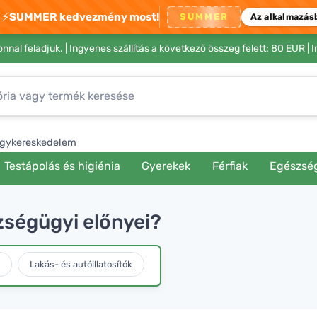
⚡
SUMMER kedvezmény most!
SUMMER
Az alkalmazás
nnal feladjuk. |
Ingyenes szállítás a következő összeg felett: 80 EUR
| 
gykereskedelem
Testápolás és higiénia
Gyerekek
Férfiak
Egészsé
zségügyi előnyei?
Lakás- és autóillatosítók