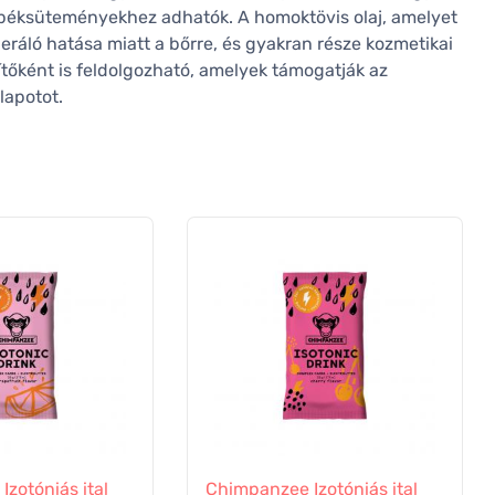
péksüteményekhez adhatók. A homoktövis olaj, amelyet
ráló hatása miatt a bőrre, és gyakran része kozmetikai
őként is feldolgozható, amelyek támogatják az
lapotot.
zotóniás ital
Chimpanzee Izotóniás ital