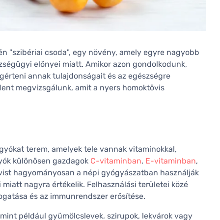
n "szibériai csoda", egy növény, amely egyre nagyobb
ségügyi előnyei miatt. Amikor azon gondolkodunk,
gérteni annak tulajdonságait és az egészségre
dent megvizsgálunk, amit a nyers homoktövis
gyókat terem, amelyek tele vannak vitaminokkal,
ogyók különösen gazdagok
C-vitaminban
,
E-vitaminban
,
vist hagyományosan a népi gyógyászatban használják
iatt nagyra értékelik. Felhasználási területei közé
ogatása és az immunrendszer erősítése.
 mint például gyümölcslevek, szirupok, lekvárok vagy