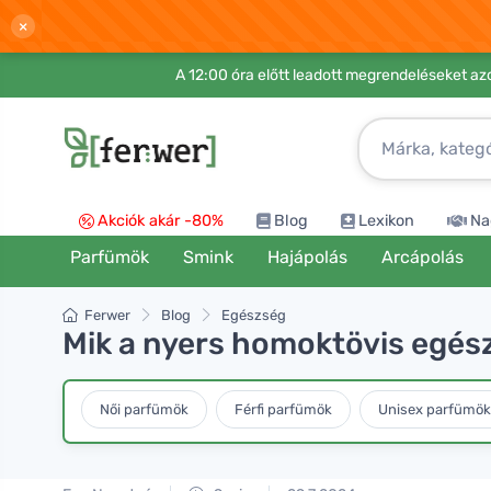
×
A 12:00 óra előtt leadott megrendeléseket azo
Akciók akár -80%
Blog
Lexikon
Na
Parfümök
Smink
Hajápolás
Arcápolás
Ferwer
Blog
Egészség
Mik a nyers homoktövis egés
Női parfümök
Férfi parfümök
Unisex parfümök