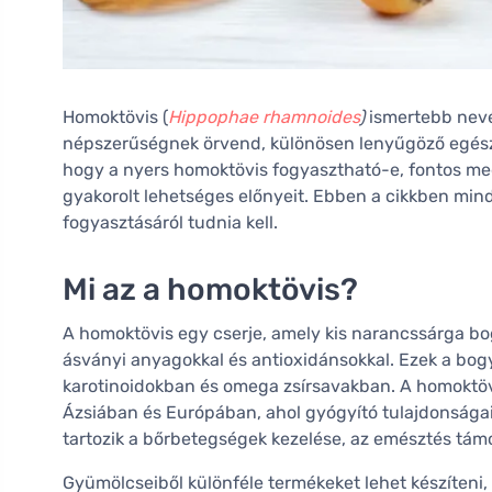
Homoktövis (
Hippophae rhamnoides
)
ismertebb nevé
népszerűségnek örvend, különösen lenyűgöző egész
hogy a nyers homoktövis fogyasztható-e, fontos me
gyakorolt lehetséges előnyeit. Ebben a cikkben min
fogyasztásáról tudnia kell.
Mi az a homoktövis?
A homoktövis egy cserje, amely kis narancssárga bo
ásványi anyagokkal és antioxidánsokkal. Ezek a b
karotinoidokban és omega zsírsavakban. A homoktö
Ázsiában és Európában, ahol gyógyító tulajdonságai m
tartozik a bőrbetegségek kezelése, az emésztés tám
Gyümölcseiből különféle termékeket lehet készíteni,