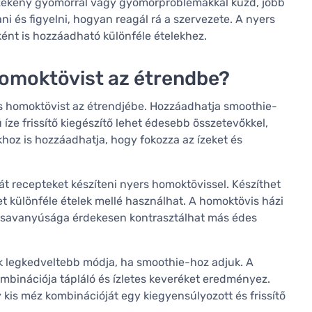
zékeny gyomorral vagy gyomorproblémákkal küzd, jobb
 és figyelni, hogyan reagál rá a szervezete. A nyers
ént is hozzáadható különféle ételekhez.
homoktövist az étrendbe?
s homoktövist az étrendjébe. Hozzáadhatja smoothie-
íze frissítő kiegészítő lehet édesebb összetevőkkel,
hoz is hozzáadhatja, hogy fokozza az ízeket és
ját recepteket készíteni nyers homoktövissel. Készíthet
t különféle ételek mellé használhat. A homoktövis házi
l savanyúsága érdekesen kontrasztálhat más édes
 legkedveltebb módja, ha smoothie-hoz adjuk. A
mbinációja tápláló és ízletes keveréket eredményez.
 kis méz kombinációját egy kiegyensúlyozott és frissítő