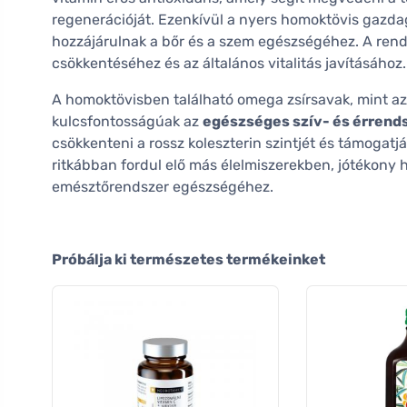
regenerációját. Ezenkívül a nyers homoktövis gazd
hozzájárulnak a bőr és a szem egészségéhez. A rend
csökkentéséhez és az általános vitalitás javításához.
A homoktövisben található omega zsírsavak, mint 
kulcsfontosságúak az
egészséges szív- és érrend
csökkenteni a rossz koleszterin szintjét és támogatj
ritkábban fordul elő más élelmiszerekben, jótékony h
emésztőrendszer egészségéhez.
Próbálja ki természetes termékeinket