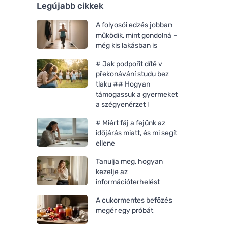
Legújabb cikkek
A folyosói edzés jobban
működik, mint gondolná –
még kis lakásban is
# Jak podpořit dítě v
překonávání studu bez
tlaku ## Hogyan
támogassuk a gyermeket
a szégyenérzet l
# Miért fáj a fejünk az
időjárás miatt, és mi segít
ellene
Tanulja meg, hogyan
kezelje az
információterhelést
A cukormentes befőzés
megér egy próbát