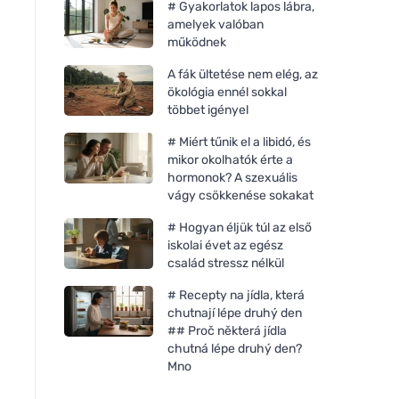
# Gyakorlatok lapos lábra,
amelyek valóban
működnek
A fák ültetése nem elég, az
ökológia ennél sokkal
többet igényel
# Miért tűnik el a libidó, és
mikor okolhatók érte a
hormonok? A szexuális
vágy csökkenése sokakat
# Hogyan éljük túl az első
iskolai évet az egész
család stressz nélkül
# Recepty na jídla, která
chutnají lépe druhý den
## Proč některá jídla
chutná lépe druhý den?
Mno
Chimpanzee Energiagél
Chimpanzee Energi