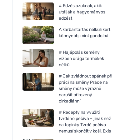
# Edzés azoknak, akik
utálják a hagyományos
edzést
A karbantartás nélküli kert
könnyebb, mint gondolná
# Hajápolás kemény
vízben drága termékek
nélkül
# Jak zvládnout spánek při
práci na směny Práce na
směny může výrazně
narušit přirozený
cirkadiánní
# Recepty na využití
tvrdého pečiva – jinak než
na topinky Tvrdé pečivo
nemusí skončit v koši. Exis