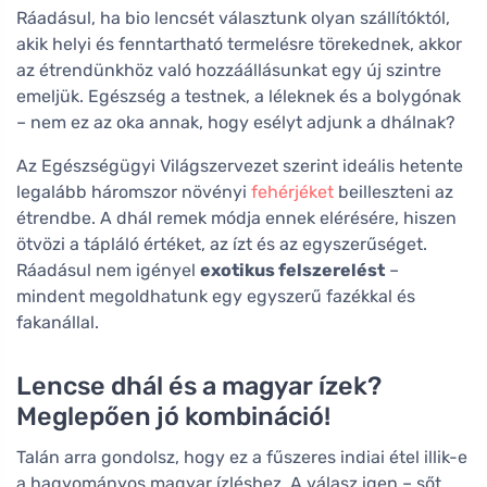
Ráadásul, ha bio lencsét választunk olyan szállítóktól,
akik helyi és fenntartható termelésre törekednek, akkor
az étrendünkhöz való hozzáállásunkat egy új szintre
emeljük. Egészség a testnek, a léleknek és a bolygónak
– nem ez az oka annak, hogy esélyt adjunk a dhálnak?
Az Egészségügyi Világszervezet szerint ideális hetente
legalább háromszor növényi
fehérjéket
beilleszteni az
étrendbe. A dhál remek módja ennek elérésére, hiszen
ötvözi a tápláló értéket, az ízt és az egyszerűséget.
Ráadásul nem igényel
exotikus felszerelést
–
mindent megoldhatunk egy egyszerű fazékkal és
fakanállal.
Lencse dhál és a magyar ízek?
Meglepően jó kombináció!
Talán arra gondolsz, hogy ez a fűszeres indiai étel illik-e
a hagyományos magyar ízléshez. A válasz igen – sőt,