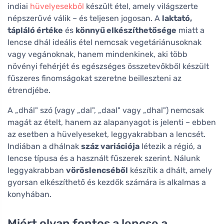
indiai
hüvelyesekből
készült étel, amely világszerte
népszerűvé válik – és teljesen jogosan. A
laktató,
tápláló értéke
és
könnyű elkészíthetősége
miatt a
lencse dhál ideális étel nemcsak vegetáriánusoknak
vagy vegánoknak, hanem mindenkinek, aki több
növényi fehérjét és egészséges összetevőkből készült
fűszeres finomságokat szeretne beilleszteni az
étrendjébe.
A „dhál" szó (vagy „dal", „daal" vagy „dhal") nemcsak
magát az ételt, hanem az alapanyagot is jelenti – ebben
az esetben a hüvelyeseket, leggyakrabban a lencsét.
Indiában a dhálnak
száz variációja
létezik a régió, a
lencse típusa és a használt fűszerek szerint. Nálunk
leggyakrabban
vöröslencséből
készítik a dhált, amely
gyorsan elkészíthető és kezdők számára is alkalmas a
konyhában.
Miért olyan fontos a lencse a