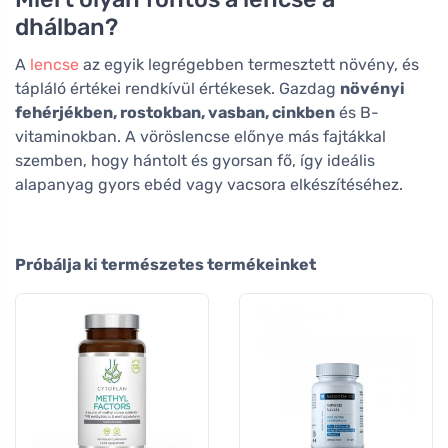
dhálban?
A
lencse
az egyik legrégebben termesztett növény, és
tápláló értékei rendkívül értékesek. Gazdag
növényi
fehérjékben, rostokban, vasban, cinkben
és B-
vitaminokban. A vöröslencse előnye más fajtákkal
szemben, hogy hántolt és gyorsan fő, így ideális
alapanyag gyors ebéd vagy vacsora elkészítéséhez.
Próbálja ki természetes termékeinket