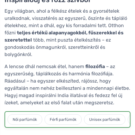
Egy világban, ahol a félkész ételek és a gyorsételek
uralkodnak, visszatérés az egyszerű, őszinte és tápláló
ételekhez, mint a dhál, egy kis forradalmi tett. Otthon
főzni
teljes értékű alapanyagokból, fűszerekkel és
szeretettel
több, mint puszta ételkészítés – ez
gondoskodás önmagunkról, szeretteinkről és
bolygónkról.
A lencse dhál nemcsak étel, hanem
filozófia
– az
egyszerűség, táplálkozás és harmónia filozófiája.
Ráadásul – ha egyszer elkészíted, rájössz, hogy
egyáltalán nem nehéz beilleszteni a mindennapi életbe.
Hagyj magad inspirálni India illatával és fedezz fel új
ízeket, amelyeket az első falat után megszeretsz.
Női parfümök
Férfi parfümök
Unisex parfümök
L