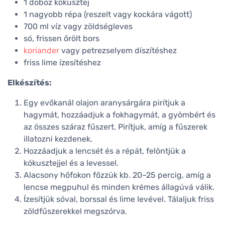
1 doboz kókusztej
1 nagyobb répa (reszelt vagy kockára vágott)
700 ml víz vagy zöldségleves
só, frissen őrölt bors
koriander
vagy petrezselyem díszítéshez
friss lime ízesítéshez
Elkészítés:
Egy evőkanál olajon aranysárgára pirítjuk a
hagymát, hozzáadjuk a fokhagymát, a gyömbért és
az összes száraz fűszert. Pirítjuk, amíg a fűszerek
illatozni kezdenek.
Hozzáadjuk a lencsét és a répát, felöntjük a
kókusztejjel és a levessel.
Alacsony hőfokon főzzük kb. 20–25 percig, amíg a
lencse megpuhul és minden krémes állagúvá válik.
Ízesítjük sóval, borssal és lime levével. Tálaljuk friss
zöldfűszerekkel megszórva.