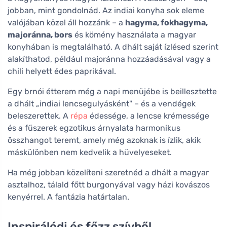
jobban, mint gondolnád. Az indiai konyha sok eleme
valójában közel áll hozzánk – a
hagyma, fokhagyma,
majoránna, bors
és kömény használata a magyar
konyhában is megtalálható. A dhált saját ízlésed szerint
alakíthatod, például majoránna hozzáadásával vagy a
chili helyett édes paprikával.
Egy brnói étterem még a napi menüjébe is beillesztette
a dhált „indiai lencsegulyásként" – és a vendégek
beleszerettek. A
répa
édessége, a lencse krémessége
és a fűszerek egzotikus árnyalata harmonikus
összhangot teremt, amely még azoknak is ízlik, akik
máskülönben nem kedvelik a hüvelyeseket.
Ha még jobban közelíteni szeretnéd a dhált a magyar
asztalhoz, tálald főtt burgonyával vagy házi kovászos
kenyérrel. A fantázia határtalan.
Inspirálódj és főzz szívből