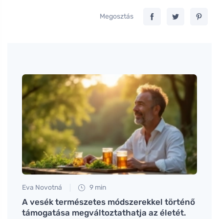
Megosztás
Eva Novotná
9 min
Eva No
ni
A vesék természetes módszerekkel történő
Miért
támogatása megváltoztathatja az életét.
mi tö