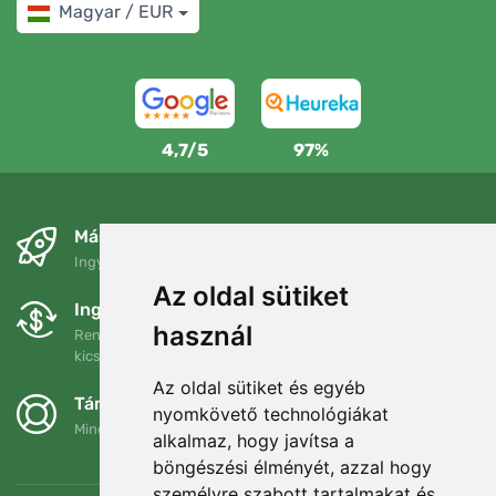
Magyar / EUR
4,7/5
97%
Másnapra és ingyenesen
Ingyenes szállítás a következő összeg felett: 80 EUR
Az oldal sütiket
Ingyenes csere és visszaküldés
használ
Rendelését 90 napon belül bármikor visszaküldheti vagy
kicserélheti.
Az oldal sütiket és egyéb
Támogatjuk a Trees.org-ot
nyomkövető technológiákat
Minden megrendelésért ültetünk egy fát! Bővebben
Rólunk
.
alkalmaz, hogy javítsa a
böngészési élményét, azzal hogy
személyre szabott tartalmakat és