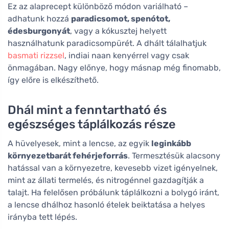
Ez az alaprecept különböző módon variálható –
adhatunk hozzá
paradicsomot, spenótot,
édesburgonyát
, vagy a kókusztej helyett
használhatunk paradicsompürét. A dhált tálalhatjuk
basmati rizzsel
, indiai naan kenyérrel vagy csak
önmagában. Nagy előnye, hogy másnap még finomabb,
így előre is elkészíthető.
Dhál mint a fenntartható és
egészséges táplálkozás része
A hüvelyesek, mint a lencse, az egyik
leginkább
környezetbarát fehérjeforrás
. Termesztésük alacsony
hatással van a környezetre, kevesebb vizet igényelnek,
mint az állati termelés, és nitrogénnel gazdagítják a
talajt. Ha felelősen próbálunk táplálkozni a bolygó iránt,
a lencse dhálhoz hasonló ételek beiktatása a helyes
irányba tett lépés.