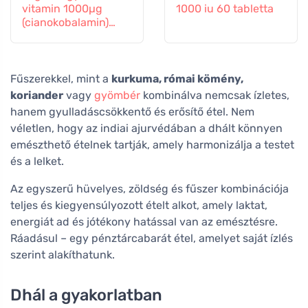
vitamin 1000µg
1000 iu 60 tabletta
(cianokobalamin)
fokozatos
felszabadulás 60
tabletta
Fűszerekkel, mint a
kurkuma, római kömény,
koriander
vagy
gyömbér
kombinálva nemcsak ízletes,
hanem gyulladáscsökkentő és erősítő étel. Nem
véletlen, hogy az indiai ajurvédában a dhált könnyen
emészthető ételnek tartják, amely harmonizálja a testet
és a lelket.
Az egyszerű hüvelyes, zöldség és fűszer kombinációja
teljes és kiegyensúlyozott ételt alkot, amely laktat,
energiát ad és jótékony hatással van az emésztésre.
Ráadásul – egy pénztárcabarát étel, amelyet saját ízlés
szerint alakíthatunk.
Dhál a gyakorlatban