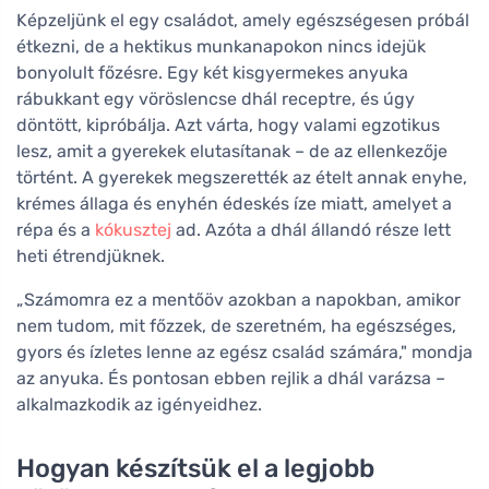
Képzeljünk el egy családot, amely egészségesen próbál
étkezni, de a hektikus munkanapokon nincs idejük
bonyolult főzésre. Egy két kisgyermekes anyuka
rábukkant egy vöröslencse dhál receptre, és úgy
döntött, kipróbálja. Azt várta, hogy valami egzotikus
lesz, amit a gyerekek elutasítanak – de az ellenkezője
történt. A gyerekek megszerették az ételt annak enyhe,
krémes állaga és enyhén édeskés íze miatt, amelyet a
répa és a
kókusztej
ad. Azóta a dhál állandó része lett
heti étrendjüknek.
„Számomra ez a mentőöv azokban a napokban, amikor
nem tudom, mit főzzek, de szeretném, ha egészséges,
gyors és ízletes lenne az egész család számára," mondja
az anyuka. És pontosan ebben rejlik a dhál varázsa –
alkalmazkodik az igényeidhez.
Hogyan készítsük el a legjobb