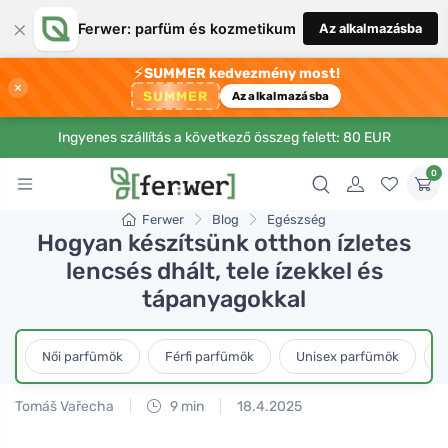
×
Ferwer: parfüm és kozmetikum
Az alkalmazásba
⚡
SUMMER kedvezmény most!
×
SUMMER
Az alkalmazásba
Ingyenes szállítás a következő összeg felett: 80 EUR
0
Ferwer
Blog
Egészség
Hogyan készítsünk otthon ízletes
lencsés dhált, tele ízekkel és
tápanyagokkal
Női parfümök
Férfi parfümök
Unisex parfümök
L
Tomáš Vařecha
9 min
18.4.2025