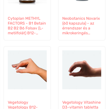
Cytoplan METHYL
Neobotanics Novarix
FACTORS - B1 Betain
(60 kapszula) - az
B2 B2 B6 Folsav (L-
érrendszer és a
metilfolát) B12-
mikrokeringés
vitamin és cink, 60
számára
kapszula
Vegetology
Vegetology Vitashine
Vegetology B12-
D3-vitamin tabletta