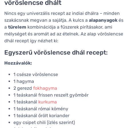
vöröslencse dhált
Nincs egy univerzális recept az indiai dhálra – minden
szakácsnak megvan a sajátja. A kulcs a
alapanyagok
és
a
türelem
kombinációja a fűszerek pirításakor, ami
mélységet és aromát ad az ételnek. Az alap vöröslencse
dhál recept így nézhet ki:
Egyszerű vöröslencse dhál recept:
Hozzávalók:
1 csésze vöröslencse
1 hagyma
2 gerezd
fokhagyma
1 teáskanál frissen reszelt gyömbér
1 teáskanál
kurkuma
1 teáskanál római kömény
1 teáskanál őrölt koriander
egy csipet chili (ízlés szerint)