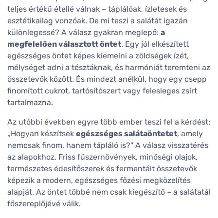
teljes értékű étellé válnak – táplálóak, ízletesek és
esztétikailag vonzóak. De mi teszi a salátát igazán
különlegessé? A válasz gyakran meglepő:
a
megfelelően választott öntet
. Egy jól elkészített
egészséges öntet képes kiemelni a zöldségek ízét,
mélységet adni a tésztáknak, és harmóniát teremteni az
összetevők között. És mindezt anélkül, hogy egy csepp
finomított cukrot, tartósítószert vagy felesleges zsírt
tartalmazna.
Az utóbbi években egyre több ember teszi fel a kérdést:
„Hogyan készítsek
egészséges salátaöntetet
, amely
nemcsak finom, hanem tápláló is?" A válasz visszatérés
az alapokhoz. Friss fűszernövények, minőségi olajok,
természetes édesítőszerek és fermentált összetevők
képezik a modern, egészséges főzési megközelítés
alapját. Az öntet többé nem csak kiegészítő – a salátatál
főszereplőjévé válik.