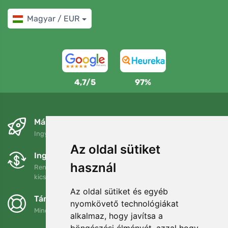
Magyar / EUR
4,7/5
97%
Másnapra és ingyenesen
Ingyenes szállítás a következő összeg felett: 80 EUR
Az oldal sütiket
Ingyenes csere és visszaküldés
használ
Rendelését 90 napon belül bármikor visszaküldheti vagy
kicserélheti.
Az oldal sütiket és egyéb
Támogatjuk a Trees.org-ot
nyomkövető technológiákat
Minden megrendelésért ültetünk egy fát! Bővebben
Rólunk
.
alkalmaz, hogy javítsa a