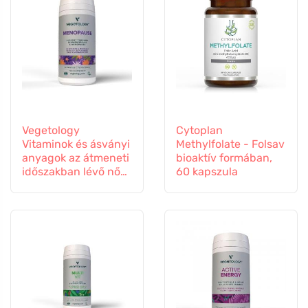
Vegetology
Cytoplan
Vitaminok és ásványi
Methylfolate - Folsav
anyagok az átmeneti
bioaktív formában,
időszakban lévő nők
60 kapszula
számára, 60
kapszula