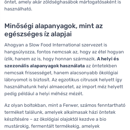
öntet, amely akár zöldséghasábok mártogatósaként is
használható.
Minőségi alapanyagok, mint az
egészséges íz alapjai
Ahogyan a Slow Food International szervezet is
hangsúlyozza, fontos nemcsak az, hogy az étel hogyan
ízlik, hanem az is, hogy honnan származik.
A helyi és
szezonális alapanyagok használata
az öntetekben
nemcsak frissességet, hanem alacsonyabb ökológiai
lábnyomot is biztosít. Az egzotikus citrusok helyett így
használhatunk helyi almaecetet, az import méz helyett
pedig például a helyi méhész mézét.
Az olyan boltokban, mint a Ferwer, számos fenntartható
terméket találunk, amelyek alkalmasak házi öntetek
készítésére – az ökológiai olajoktól kezdve a bio
mustárokig, fermentált termékekig, amelyek