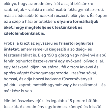
előnye, hogy az eredmény ízét a saját ízlésünkre
szabhatjuk – valaki a markánsabb fokhagymát szereti,
más az édesebb tónusokat részesíti előnyben. És éppen
ez a szép a házi öntetekben:
olyanra formálhatjuk
őket, hogy megfeleljenek testünknek és
ízlelőbimbóinknak is
.
Próbálja ki ezt az egyszerű és
frissítő joghurtos
öntetet
, amely remekül kiegészíti a zöldség- és
tésztasalátákat is. Elég 150 g görög vagy növényi alapú
fehér joghurtot összekeverni egy evőkanál olívaolajjal,
egy teáskanál dijoni mustárral, fél citrom levével és
apróra vágott fokhagymagerezddel. Ízesítse sóval,
borssal, és adja hozzá kedvenc fűszernövényeit –
például kaprot, metélőhagymát vagy bazsalikomot – és
már kész is van.
Mindet összekeverjük, és legalább 15 percre hűtőbe
tesszük. Az eredmény egy krémes, könnyű és frissítő