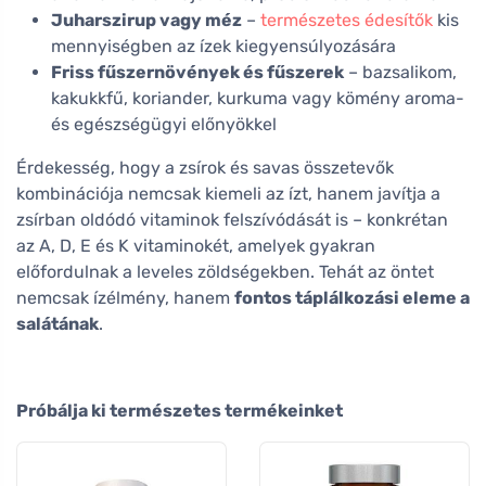
Juharszirup vagy méz
–
természetes édesítők
kis
mennyiségben az ízek kiegyensúlyozására
Friss fűszernövények és fűszerek
– bazsalikom,
kakukkfű, koriander, kurkuma vagy kömény aroma-
és egészségügyi előnyökkel
Érdekesség, hogy a zsírok és savas összetevők
kombinációja nemcsak kiemeli az ízt, hanem javítja a
zsírban oldódó vitaminok felszívódását is – konkrétan
az A, D, E és K vitaminokét, amelyek gyakran
előfordulnak a leveles zöldségekben. Tehát az öntet
nemcsak ízélmény, hanem
fontos táplálkozási eleme a
salátának
.
Próbálja ki természetes termékeinket