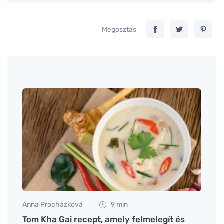
Megosztás
Anna Procházková
9 min
Tomáš
Tom Kha Gai recept, amely felmelegít és
Hogya