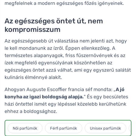
megfelelnek a modern egészséges főzés igényeinek.
Az egészséges öntet út, nem
kompromisszum
Az egészségesebb út választása nem jelenti azt, hogy
le kell mondanunk az ízről. Éppen ellenkezőleg. A
természetes alapanyagok, friss fűszernövények és az
ízek megfelelő egyensúlyának köszönhetően az
egészséges öntet azzá válhat, ami egy egyszerű salátát
kulináris élménnyé alakít.
Ahogyan Auguste Escoffier francia séf mondta: „
A jó
konyha az igazi boldogság alapja.
" És egy becsületes
házi öntettel ismét egy lépéssel közelebb kerülhetünk
ehhez a boldogsághoz.
Női parfümök
Férfi parfümök
Unisex parfümök
L