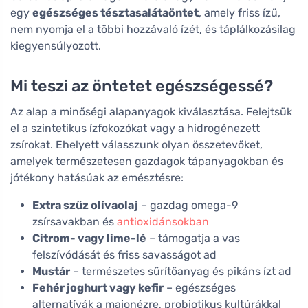
egy
egészséges tésztasalátaöntet
, amely friss ízű,
nem nyomja el a többi hozzávaló ízét, és táplálkozásilag
kiegyensúlyozott.
Mi teszi az öntetet egészségessé?
Az alap a minőségi alapanyagok kiválasztása. Felejtsük
el a szintetikus ízfokozókat vagy a hidrogénezett
zsírokat. Ehelyett válasszunk olyan összetevőket,
amelyek természetesen gazdagok tápanyagokban és
jótékony hatásúak az emésztésre:
Extra szűz olívaolaj
– gazdag omega-9
zsírsavakban és
antioxidánsokban
Citrom- vagy lime-lé
– támogatja a vas
felszívódását és friss savasságot ad
Mustár
– természetes sűrítőanyag és pikáns ízt ad
Fehér joghurt vagy kefir
– egészséges
alternatívák a majonézre, probiotikus kultúrákkal