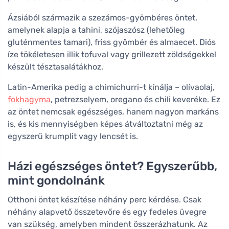
Ázsiából származik a szezámos-gyömbéres öntet,
amelynek alapja a tahini, szójaszósz (lehetőleg
gluténmentes tamari), friss gyömbér és almaecet. Diós
íze tökéletesen illik tofuval vagy grillezett zöldségekkel
készült tésztasalátákhoz.
Latin-Amerika pedig a chimichurri-t kínálja – olívaolaj,
fokhagyma
, petrezselyem, oregano és chili keveréke. Ez
az öntet nemcsak egészséges, hanem nagyon markáns
is, és kis mennyiségben képes átváltoztatni még az
egyszerű krumplit vagy lencsét is.
Házi egészséges öntet? Egyszerűbb,
mint gondolnánk
Otthoni öntet készítése néhány perc kérdése. Csak
néhány alapvető összetevőre és egy fedeles üvegre
van szükség, amelyben mindent összerázhatunk. Az