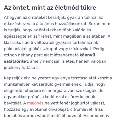
Az öntet, mint az életmód tükre
Ahogyan az önteteket készítjük, gyakran tükrözi az
étkezéshez való általános hozzáállásunkat. Sokan nem
is tudják, hogy az öntetekben több kalória és
egészségtelen zsír lehet, mint magában a salátában. A
klasszikus bolti változatok gyakran tartalmaznak
pálmaolajat, glükózszirupot vagy ízfokozókat. Pedig
otthon néhány perc alatt létrehozható
könnyű
salátaöntet
, amely nemcsak ízletes, hanem valóban
jótékony hatású is.
Képzeljük el a helyzetet: egy anya tésztasalátát készít a
munkahelyén két serdülő gyermekének. Tudja, hogy
elegendő fehérjére és energiára van szükségük, de
ugyanakkor próbálja korlátozni az üres kalóriák
bevitelét. A
majonéz
helyett fehér joghurtot választ,
hozzáad egy evőkanál olívaolajat, citromlevet, friss
borsot és apróra vágott metélőhagymát. Az eredmény