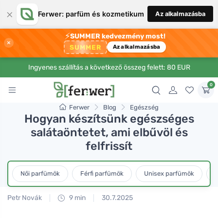
×
Ferwer: parfüm és kozmetikum
Az alkalmazásba
⚡
SUMMER kedvezmény most!
×
SUMMER
Az alkalmazásba
Ingyenes szállítás a következő összeg felett: 80 EUR
0
Ferwer
Blog
Egészség
Hogyan készítsünk egészséges
salátaöntetet, ami elbűvöl és
felfrissít
Női parfümök
Férfi parfümök
Unisex parfümök
L
Petr Novák
9 min
30.7.2025