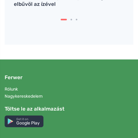
elbűvöl az ízével
tests
Ferwer
Rólunk
Nagykereskedelem
Töltse le az alkalmazást
Get it on
Google Play