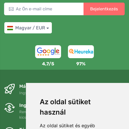
Bejelentkezés
Magyar / EUR
4,7/5
97%
Másnapra és ingyenesen
Ingyenes szállítás a következő összeg felett: 80 EUR
Az oldal sütiket
Ingyenes csere és visszaküldés
használ
Rendelését 90 napon belül bármikor visszaküldheti vagy
kicserélheti.
Az oldal sütiket és egyéb