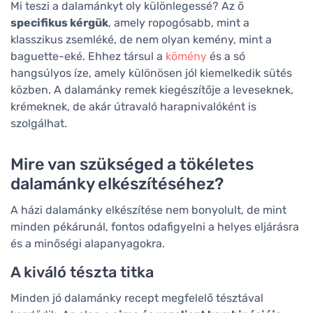
Mi teszi a dalamánkyt oly különlegessé? Az ő
specifikus kérgük
, amely ropogósabb, mint a
klasszikus zsemléké, de nem olyan kemény, mint a
baguette-eké. Ehhez társul a
kömény
és a só
hangsúlyos íze, amely különösen jól kiemelkedik sütés
közben. A dalamánky remek kiegészítője a leveseknek,
krémeknek, de akár útravaló harapnivalóként is
szolgálhat.
Mire van szükséged a tökéletes
dalamánky elkészítéséhez?
A házi dalamánky elkészítése nem bonyolult, de mint
minden pékárunál, fontos odafigyelni a helyes eljárásra
és a minőségi alapanyagokra.
A kiváló tészta titka
Minden jó dalamánky recept megfelelő tésztával