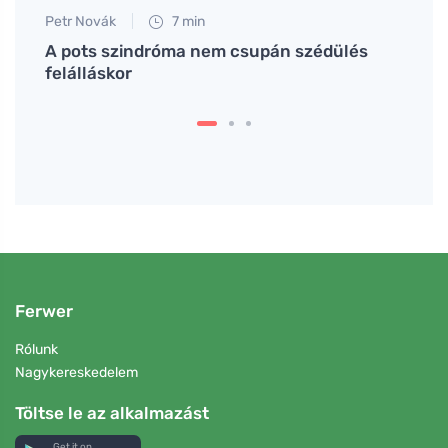
Petr Novák
7 min
Anna 
sványi
A pots szindróma nem csupán szédülés
Az ös
felálláskor
az él
Ferwer
Rólunk
Nagykereskedelem
Töltse le az alkalmazást
Get it on