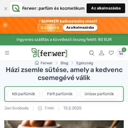
×
Ferwer: parfüm és kozmetikum
Az alkalmazásba
⚡
SUMMER kedvezmény most!
×
SUMMER
Az alkalmazásba
Ingyenes szállítás a következő összeg felett: 80 EUR
0
Ferwer
Blog
Egészség
Házi zsemle sütése, amely a kedvenc
csemegévé válik
Női parfümök
Férfi parfümök
Unisex parfümök
L
Jan Svoboda
7 min
13.2.2025