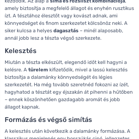
kezdődik. Az alap a
sima és rozsliszt kombinációja
,
amely biztosítja a megfelelő állagot és enyhén rusztikus
ízt. A tésztához élesztőt vagy kovászt adnak, ami
könnyedséget és finom szerkezetet kölcsönöz neki. A
siker kulcsa a helyes
dagasztás
– minél alaposabb,
annál jobb lesz a tészta végső szerkezete.
Kelesztés
Miután a tészta elkészült, elegendő időt kell hagyni a
kelésre. A
türelem
kifizetődik, mivel a lassú kelesztés
biztosítja a dalamánky könnyedségét és légies
szerkezetét. Ha még tovább szeretnéd fokozni az ízét,
hagyhatod a tésztát egy éjszakán át pihenni a hűtőben
– ennek köszönhetően gazdagabb aromát és jobb
állagot kapnak.
Formázás és végső simítás
A kelesztés után következik a dalamánky formázása. A
klasszikus megjelenés egy hosszúkás cipó, jellegzetes