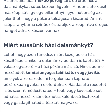
A sütés általában
15-20 percig
tart, de érdemes a
dalamánkykat sütés közben figyelni. Minden sütő kicsit
másképp süt, így egy pillanatnyi figyelmetlenség azt
jelentheti, hogy a pékáru túlságosan kiszárad. Amint
szép aranybarna színűek és az aljukra koppintva üreges
hangot adnak, készen vannak.
Miért süssünk házi dalamánkyt?
Lehet, hogy azon tűnődsz, miért kezdj bele a házi
készítésbe, amikor a dalamánky boltban is kapható? A
válasz egyszerű – a házi pékáru más ízű. Nincs benne
hozzáadott
kémiai anyag, stabilizátor vagy javító
,
amelyek a kereskedelmi forgalomban kapható
pékárukban gyakran előfordulnak. Ráadásul a receptet
ízlés szerint módosíthatod – több vagy kevesebb sót
adhatsz hozzá, kísérletezhetsz különböző lisztekkel
vagy gazdagíthatod a tésztát magvakkal.