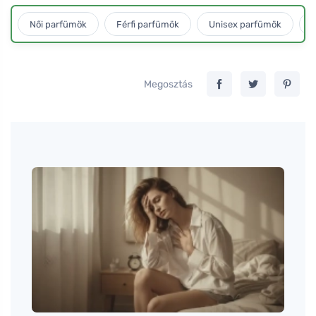
Női parfümök
Férfi parfümök
Unisex parfümök
L
Megosztás