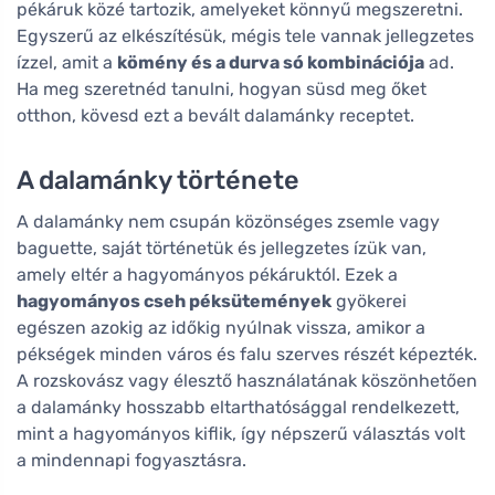
pékáruk közé tartozik, amelyeket könnyű megszeretni.
Egyszerű az elkészítésük, mégis tele vannak jellegzetes
ízzel, amit a
kömény és a durva só kombinációja
ad.
Ha meg szeretnéd tanulni, hogyan süsd meg őket
otthon, kövesd ezt a bevált dalamánky receptet.
A dalamánky története
A dalamánky nem csupán közönséges zsemle vagy
baguette, saját történetük és jellegzetes ízük van,
amely eltér a hagyományos pékáruktól. Ezek a
hagyományos cseh péksütemények
gyökerei
egészen azokig az időkig nyúlnak vissza, amikor a
pékségek minden város és falu szerves részét képezték.
A rozskovász vagy élesztő használatának köszönhetően
a dalamánky hosszabb eltarthatósággal rendelkezett,
mint a hagyományos kiflik, így népszerű választás volt
a mindennapi fogyasztásra.