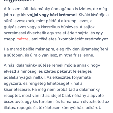
A frissen sült dalamánky önmagában is ízletes, de még
jobb egy kis
vajjal vagy házi krémmel
. Kiváló kísérője a
sűrű leveseknek, mint például a krumplileves, a
gulyásleves vagy a klasszikus húsleves. A sajtok
szerelmesei élvezhetik egy szelet érlelt sajttal és egy
csepp
mézzel
, ami tökéletes ízkombinációt eredményez.
Ha marad belőle másnapra, elég röviden újramelegíteni
a sütőben, és újra olyan lesz, mintha friss lenne.
A házi dalamánky sütése remek módja annak, hogy
élvezd a minőségi és ízletes pékárut felesleges
adalékanyagok nélkül. Az elkészítés folyamata
egyszerű, és rengeteg lehetőséget kínál a
kísérletezésre. Ha még nem próbáltad a dalamánky
receptet, most van itt az ideje! Csak néhány alapvető
összetevő, egy kis türelem, és hamarosan élvezheted az
illatos, ropogós és tökéletesen könnyű házi pékárut.