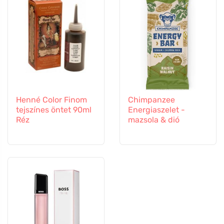
Henné Color Finom
Chimpanzee
tejszínes öntet 90ml
Energiaszelet -
Réz
mazsola & dió