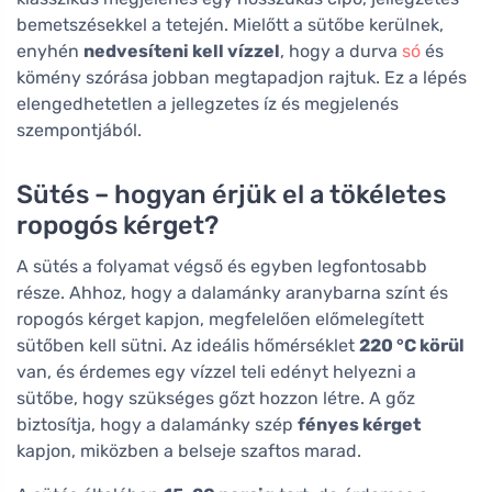
bemetszésekkel a tetején. Mielőtt a sütőbe kerülnek,
enyhén
nedvesíteni kell vízzel
, hogy a durva
só
és
kömény szórása jobban megtapadjon rajtuk. Ez a lépés
elengedhetetlen a jellegzetes íz és megjelenés
szempontjából.
Sütés – hogyan érjük el a tökéletes
ropogós kérget?
A sütés a folyamat végső és egyben legfontosabb
része. Ahhoz, hogy a dalamánky aranybarna színt és
ropogós kérget kapjon, megfelelően előmelegített
sütőben kell sütni. Az ideális hőmérséklet
220 °C körül
van, és érdemes egy vízzel teli edényt helyezni a
sütőbe, hogy szükséges gőzt hozzon létre. A gőz
biztosítja, hogy a dalamánky szép
fényes kérget
kapjon, miközben a belseje szaftos marad.