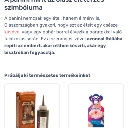
szimbóluma
A panini nemcsak egy étel, hanem élmény is.
Olaszországban gyakori, hogy ezt az ételt egy csésze
kávéval
vagy egy pohár borral élvezik a barátokkal való
találkozás során. Ez a szendvics ízével
azonnal Itáliába
repíti az embert, akár otthon készíti, akár egy
bisztróban fogyasztja
.
Próbálja ki természetes termékeinket