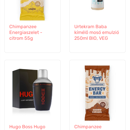
Chimpanzee
Urtekram Baba
Energiaszelet -
kímélő mosó emulzió
citrom 55g
250ml BIO, VEG
Hugo Boss Hugo
Chimpanzee