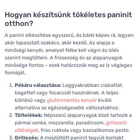
Hogyan készítsünk tökéletes paninit
otthon?
A panini elkészítése egyszerű, és bárki képes rá, legyen
akár tapasztalt szakács, akár kezdő. Az alapja a
minőségi kenyér, amelyet félbe kell vágni és ízlés
szerint megtölteni. A frissesség és az alapanyagok
minősége fontos – ezek határozzák meg az íz végleges
formáját.
Pékáru választása:
Leggyakrabban ciabattát,
bagettet vagy focacciát használnak. A teljes
kiőrlésű vagy
gluténmentes kenyér
kiváló
alternatíva az egészségesebb változatokhoz.
Töltelékek:
Népszerű alapanyagok közé tartozik a
pármai sonka, mozzarella, paradicsom,
grillezett
zöldségek
, friss rukkola vagy bazsalikomos pesto.
Grillezés:
A megtöltött paninit tegyük kontakt