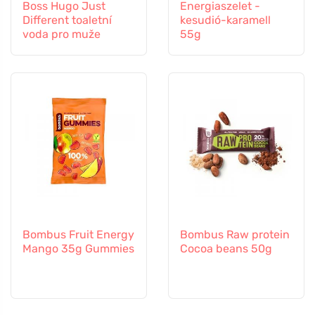
Boss Hugo Just
Energiaszelet -
Different toaletní
kesudió-karamell
voda pro muže
55g
Bombus Fruit Energy
Bombus Raw protein
Mango 35g Gummies
Cocoa beans 50g