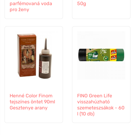
parfémovaná voda
50g
pro ženy
Henné Color Finom
FINO Green Life
tejszínes öntet 90ml
visszahúzható
Gesztenye arany
szemeteszsákok - 60
l (10 db)