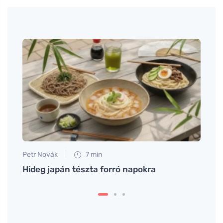
Petr Novák
7 min
Petr N
s
Hideg japán tészta forró napokra
A mar
ízéve