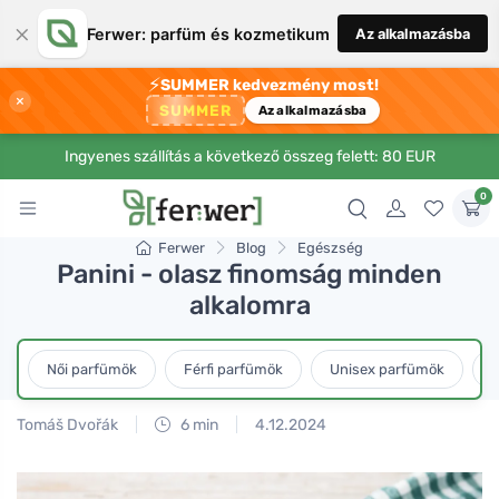
×
Ferwer: parfüm és kozmetikum
Az alkalmazásba
⚡
SUMMER kedvezmény most!
×
SUMMER
Az alkalmazásba
Ingyenes szállítás a következő összeg felett: 80 EUR
0
Ferwer
Blog
Egészség
Panini - olasz finomság minden
alkalomra
Női parfümök
Férfi parfümök
Unisex parfümök
L
Tomáš Dvořák
6 min
4.12.2024