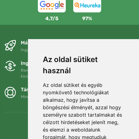
4,7/5
97%
Másnapra és ingyenesen
Ingyenes szállítás a következő összeg felett: 80 EUR
Az oldal sütiket
Ingyenes csere és visszaküldés
használ
Rendelését 90 napon belül bármikor visszaküldheti vagy
kicserélheti.
Az oldal sütiket és egyéb
Támogatjuk a Trees.org-ot
nyomkövető technológiákat
Minden megrendelésért ültetünk egy fát! Bővebben
Rólunk
.
alkalmaz, hogy javítsa a
böngészési élményét, azzal hogy
személyre szabott tartalmakat és
célzott hirdetéseket jelenít meg,
és elemzi a weboldalunk
forgalmát, hogy megtudjuk