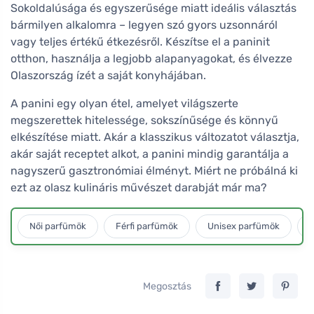
Sokoldalúsága és egyszerűsége miatt ideális választás
bármilyen alkalomra – legyen szó gyors uzsonnáról
vagy teljes értékű étkezésről. Készítse el a paninit
otthon, használja a legjobb alapanyagokat, és élvezze
Olaszország ízét a saját konyhájában.
A panini egy olyan étel, amelyet világszerte
megszerettek hitelessége, sokszínűsége és könnyű
elkészítése miatt. Akár a klasszikus változatot választja,
akár saját receptet alkot, a panini mindig garantálja a
nagyszerű gasztronómiai élményt. Miért ne próbálná ki
ezt az olasz kulináris művészet darabját már ma?
Női parfümök
Férfi parfümök
Unisex parfümök
L
Megosztás