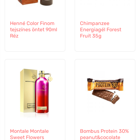
Henné Color Finom
Chimpanzee
tejszínes öntet 90ml
Energiagél Forest
Réz
Fruit 35g
Montale Montale
Bombus Protein 30%
Sweet Flowers
peanut&cocolate