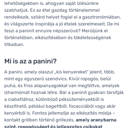
lehetőségekben is, ahogyan saját ízlésünkre
szabhatjuk. Ez az étel gazdag történelemmel
rendelkezik, szilárd helyet foglal el a gasztronómiában,
és világszerte inspirálja a jó ételek szerelmeseit. De mi
teszi a paninit ennyire népszerűvé? Merüljünk el
történetében, elkészítésében és tökéletességének
titkaiban.
Mi is az a panini?
A panini, amely olaszul „kis kenyereket” jelent, több,
mint egy egyszerű szendvics. Kívül ropogós, belül
puha, és friss alapanyagokkal van megtöltve, amelyek
ízharmóniát hoznak létre. Bár a paninit gyakran társítják
a ciabattához, különböző péksüteményekből is
készíthető, például bagettből, focacciából vagy akár
kenyérből is. Fontos jellemzője az elkészítés módja –
kontakt grillben történő grillezés,
amely aranybarna
színt, ropogósságot és jellegzetes csíkokat