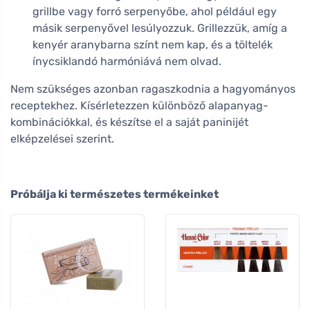
grillbe vagy forró serpenyőbe, ahol például egy
másik serpenyővel lesúlyozzuk. Grillezzük, amíg a
kenyér aranybarna színt nem kap, és a töltelék
ínycsiklandó harmóniává nem olvad.
Nem szükséges azonban ragaszkodnia a hagyományos
receptekhez. Kísérletezzen különböző alapanyag-
kombinációkkal, és készítse el a saját paninijét
elképzelései szerint.
Próbálja ki természetes termékeinket