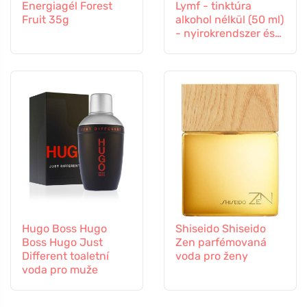
Energiagél Forest
Lymf - tinktúra
Fruit 35g
alkohol nélkül (50 ml)
- nyirokrendszer és
érrendszer
Hugo Boss Hugo
Shiseido Shiseido
Boss Hugo Just
Zen parfémovaná
Different toaletní
voda pro ženy
voda pro muže