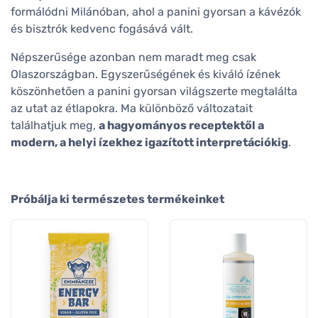
formálódni Milánóban, ahol a panini gyorsan a kávézók
és bisztrók kedvenc fogásává vált.
Népszerűsége azonban nem maradt meg csak
Olaszországban. Egyszerűségének és kiváló ízének
köszönhetően a panini gyorsan világszerte megtalálta
az utat az étlapokra. Ma különböző változatait
találhatjuk meg,
a hagyományos receptektől a
modern, a helyi ízekhez igazított interpretációkig
.
Próbálja ki természetes termékeinket