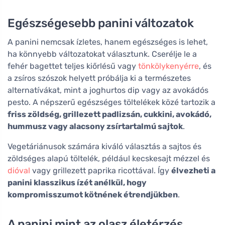
Egészségesebb panini változatok
A panini nemcsak ízletes, hanem egészséges is lehet,
ha könnyebb változatokat választunk. Cserélje le a
fehér bagettet teljes kiőrlésű vagy
tönkölykenyérre
, és
a zsíros szószok helyett próbálja ki a természetes
alternatívákat, mint a joghurtos dip vagy az avokádós
pesto. A népszerű egészséges töltelékek közé tartozik a
friss zöldség, grillezett padlizsán, cukkini, avokádó,
hummusz vagy alacsony zsírtartalmú sajtok
.
Vegetáriánusok számára kiváló választás a sajtos és
zöldséges alapú töltelék, például kecskesajt mézzel és
dióval
vagy grillezett paprika ricottával. Így
élvezheti a
panini klasszikus ízét anélkül, hogy
kompromisszumot kötnének étrendjükben
.
A panini mint az olasz életérzés