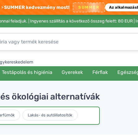
⚡
SUMMER kedvezmény most!
SUMMER
Az alkalmazás
nnal feladjuk. |
Ingyenes szállítás a következő összeg felett: 80 EUR
| 
gykereskedelem
Testápolás és higiénia
Gyerekek
Férfiak
Egészsé
s ökológiai alternatívák
arfümök
Lakás- és autóillatosítók