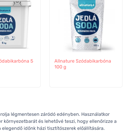
zódabikarbóna 5
Allnature Szódabikarbóna
100 g
tárolja légmentesen záródó edényben. Használatkor
 környezetbarát és lehetővé teszi, hogy ellenőrizze a
elegendő időnk házi tisztítószerek előállítására.