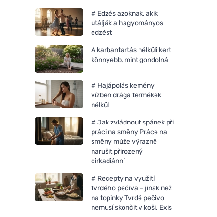
# Edzés azoknak, akik
utálják a hagyományos
edzést
A karbantartás nélküli kert
könnyebb, mint gondolná
# Hajápolás kemény
vízben drága termékek
nélkül
# Jak zvládnout spánek při
práci na směny Práce na
směny může výrazně
narušit přirozený
cirkadiánní
Allnature Fehér ecet 10% -
Allnature Szódabik
5000 ml
kg
# Recepty na využití
tvrdého pečiva – jinak než
na topinky Tvrdé pečivo
nemusí skončit v koši. Exis