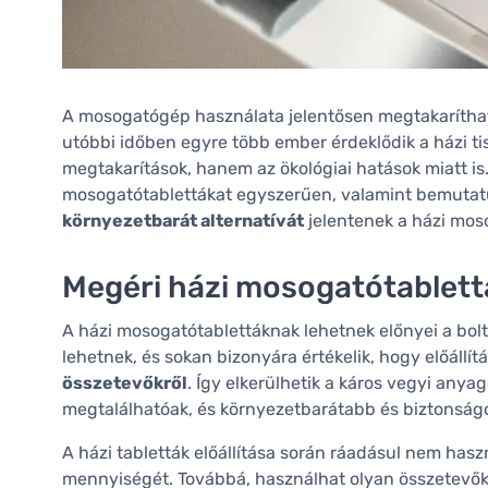
A mosogatógép használata jelentősen megtakaríthatj
utóbbi időben egyre több ember érdeklődik a házi tis
megtakarítások, hanem az ökológiai hatások miatt i
mosogatótablettákat egyszerűen, valamint bemutat
környezetbarát alternatívát
jelentenek a házi moso
Megéri házi mosogatótablettá
A házi mosogatótablettáknak lehetnek előnyei a bol
lehetnek, és sokan bizonyára értékelik, hogy előállít
összetevőkről
. Így elkerülhetik a káros vegyi an
megtalálhatóak, és környezetbarátabb és biztonságo
A házi tabletták előállítása során ráadásul nem ha
mennyiségét. Továbbá, használhat olyan összetevők