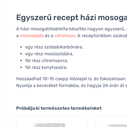
Egyszerű recept házi mosoga
A házi mosogatótabletta készítés nagyon egyszerű, 
a
mosószóda
és a
citromsav
. A receptünkben szüksé
egy rész szódabikarbónára,
egy rész mosószódára,
fél rész citromsavra,
fél rész konyhasóra.
Hozzáadhat 10-15 csepp illóolajat is, és fokozatosan
Nyomja a keveréket formákba, és hagyja 24 órán át 
Próbálja ki természetes termékeinket