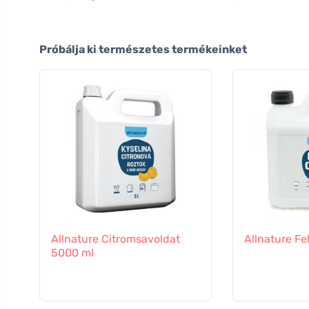
Próbálja ki természetes termékeinket
Allnature Citromsavoldat
Allnature Fe
5000 ml