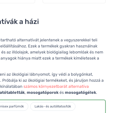
tívák a házi
tartható alternatívát jelentenek a vegyszerekkel teli
 előállításához. Ezek a termékek gyakran használnak
és az illóolajok, amelyek biológiailag lebomlóak és nem
s anyagok hiánya miatt ezek a termékek kíméletesek a
teni az ökológiai lábnyomot, így védi a bolygónkat,
róbálja ki az ökológiai termékeket, és járuljon hozzá a
 kínálatában
számos környezetbarát alternatíva
tótabletták
,
mosogatóporok
és
mosogatógélek
.
nisex parfümök
Lakás- és autóillatosítók