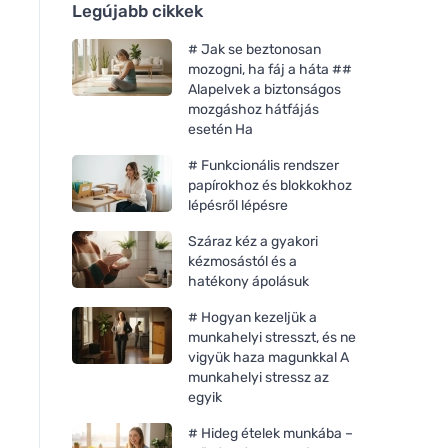
Legújabb cikkek
# Jak se beztonosan
mozogni, ha fáj a háta ##
Alapelvek a biztonságos
mozgáshoz hátfájás
esetén Ha
# Funkcionális rendszer
papírokhoz és blokkokhoz
lépésről lépésre
Száraz kéz a gyakori
kézmosástól és a
hatékony ápolásuk
# Hogyan kezeljük a
munkahelyi stresszt, és ne
vigyük haza magunkkal A
munkahelyi stressz az
egyik
# Hideg ételek munkába –