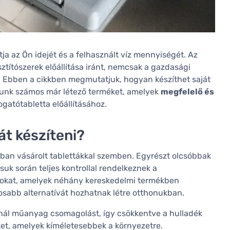
a az Ön idejét és a felhasznált víz mennyiségét. Az
ztítószerek előállítása iránt, nemcsak a gazdasági
s. Ebben a cikkben megmutatjuk, hogyan készíthet saját
unk számos már létező terméket, amelyek
megfelelő és
gatótabletta előállításához.
t készíteni?
tban vásárolt tablettákkal szemben. Egyrészt olcsóbbak
ásuk során teljes kontrollal rendelkeznek a
yagokat, amelyek néhány kereskedelmi termékben
sabb alternatívát hozhatnak létre otthonukban.
sznál műanyag csomagolást, így csökkentve a hulladék
et, amelyek kíméletesebbek a környezetre.