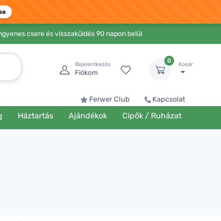
ba
Ingyenes csere és visszaküldés 90 napon belül
0
Bejelentkezés
Kosár
Fiókom
Ferwer Club
Kapcsolat
g
Háztartás
Ajándékok
Cipők / Ruházat