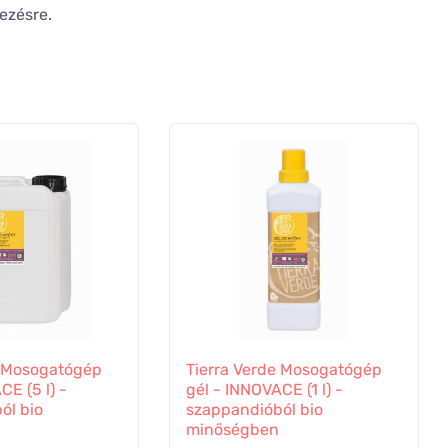
kezésre.
e Mosogatógép
Tierra Verde Mosogatógép
CE (5 l) -
gél - INNOVACE (1 l) -
ól bio
szappandióból bio
minőségben