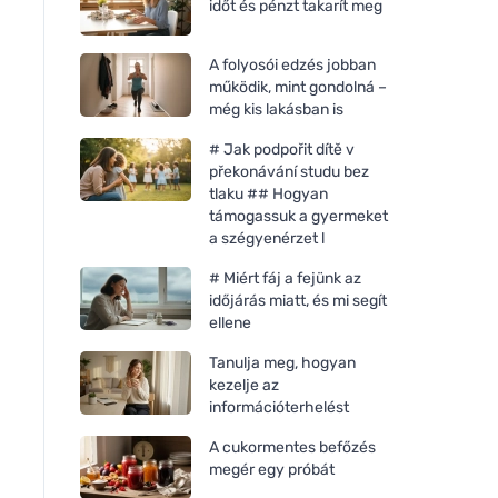
időt és pénzt takarít meg
A folyosói edzés jobban
működik, mint gondolná –
még kis lakásban is
# Jak podpořit dítě v
překonávání studu bez
tlaku ## Hogyan
támogassuk a gyermeket
a szégyenérzet l
# Miért fáj a fejünk az
időjárás miatt, és mi segít
ellene
Tanulja meg, hogyan
kezelje az
információterhelést
A cukormentes befőzés
megér egy próbát