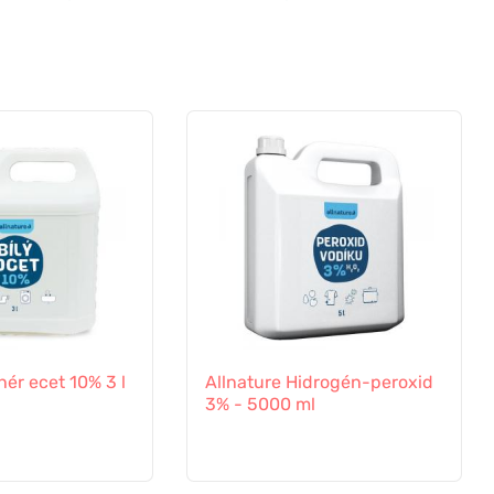
hér ecet 10% 3 l
Allnature Hidrogén-peroxid
3% - 5000 ml