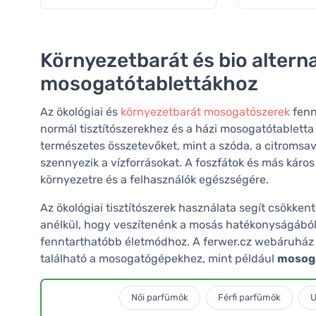
Környezetbarát és bio alterna
mosogatótablettákhoz
Az ökológiai és
környezetbarát mosogatószerek
fenn
normál tisztítószerekhez és a házi mosogatótabletta
természetes összetevőket, mint a szóda, a citromsav 
szennyezik a vízforrásokat. A foszfátok és más káro
környezetre és a felhasználók egészségére.
Az ökológiai tisztítószerek használata segít csökken
anélkül, hogy veszítenénk a mosás hatékonyságából. P
fenntarthatóbb életmódhoz. A ferwer.cz webáruház
található a mosogatógépekhez, mint például
mosoga
Női parfümök
Férfi parfümök
U