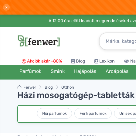
×
A 12:00 óra előtt leadott megrendeléseket azo
Akciók akár -80%
Blog
Lexikon
Na
Parfümök
Smink
Hajápolás
Arcápolás
Ferwer
Blog
Otthon
Házi mosogatógép-tabletták é
Női parfümök
Férfi parfümök
Unisex p