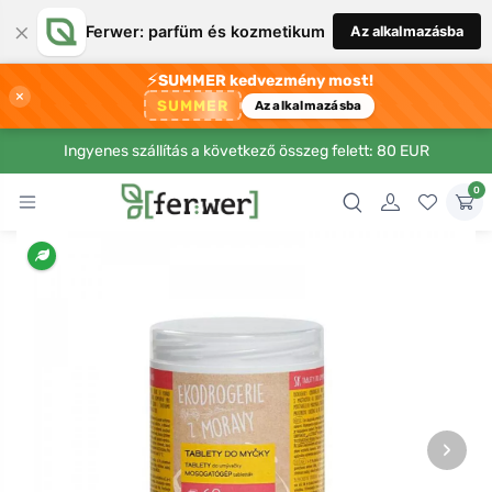
×
Ferwer: parfüm és kozmetikum
Az alkalmazásba
⚡
SUMMER kedvezmény most!
×
SUMMER
Az alkalmazásba
Ingyenes szállítás a következő összeg felett: 80 EUR
0
›