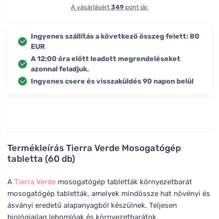
A vásárlásért
349
pont jár.
Ingyenes szállítás a következő összeg felett: 80
EUR
A 12:00 óra előtt leadott megrendeléseket
azonnal feladjuk.
Ingyenes csere és visszaküldés 90 napon belül
Termékleírás
Tierra Verde Mosogatógép
tabletta (60 db)
A
Tierra Verde
mosogatógép tabletták környezetbarát
mosogatógép tabletták, amelyek mindössze hat növényi és
ásványi eredetű alapanyagból készülnek. Teljesen
biológiailag lebomlóak és környezetbarátok.