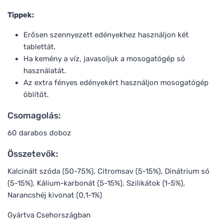
Tippek:
Erősen szennyezett edényekhez használjon két
tablettát.
Ha kemény a víz, javasoljuk a mosogatógép só
használatát.
Az extra fényes edényekért használjon mosogatógép
öblítőt.
Csomagolás:
60 darabos doboz
Összetevők:
Kalcinált szóda (50-75%), Citromsav (5-15%), Dinátrium só
(5-15%), Kálium-karbonát (5-15%), Szilikátok (1-5%),
Narancshéj kivonat (0,1-1%)
Gyártva Csehországban