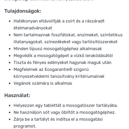
Tulajdonságok:
Hatékonyan eltávolítják a zsírt és a rászáradt
ételmaradványokat
Nem tartalmaznak foszfátokat, enzimeket, szintetikus
illatanyagokat, színezékeket vagy tartósítószereket
Minden típusú mosogatógéphez alkalmasak
Megvédik a mosogatógépet a vízkő lerakódásától
Tiszta és fényes edényeket hagynak maguk után
Megfelelnek az Ecogarantie® szigorú
környezetvédelmi tanúsítvány kritériumainak
Vegánok számára is alkalmas
Használat:
Helyezzen egy tablettát a mosogatószer tartályába.
Ne használjon sót vagy öblítőt a mosogatógéphez.
Zárja be a tartályt és indítsa el a mosogatási
programot.