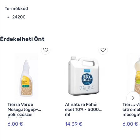
Termékkód
24200
Érdekelheti Önt
Tierra Verde
Allnature Fehér
Tierra V
Mosogatógép-
ecet 10% - 5000
citromol
polírozószer
ml
mosogató
(öblítő) -
6,00 €
14,39 €
6,00 €
INOVACE (750 ml)