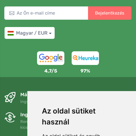
Bejelentkezés
Magyar / EUR
4,7/5
97%
Másnapra és ingyenesen
Ingyenes szállítás a következő összeg felett: 80 EUR
Az oldal sütiket
Ingyenes csere és visszaküldés
használ
Rendelését 90 napon belül bármikor visszaküldheti vagy
kicserélheti.