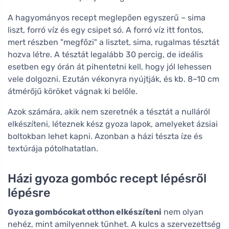
A hagyományos recept meglepően egyszerű – sima
liszt, forró víz és egy csipet só. A forró víz itt fontos,
mert részben "megfőzi" a lisztet, sima, rugalmas tésztát
hozva létre. A tésztát legalább 30 percig, de ideális
esetben egy órán át pihentetni kell, hogy jól lehessen
vele dolgozni. Ezután vékonyra nyújtják, és kb. 8–10 cm
átmérőjű köröket vágnak ki belőle.
Azok számára, akik nem szeretnék a tésztát a nulláról
elkészíteni, léteznek kész gyoza lapok, amelyeket ázsiai
boltokban lehet kapni. Azonban a házi tészta íze és
textúrája pótolhatatlan.
Házi gyoza gombóc recept lépésről
lépésre
Gyoza gombócokat otthon elkészíteni
nem olyan
nehéz, mint amilyennek tűnhet. A kulcs a szervezettség