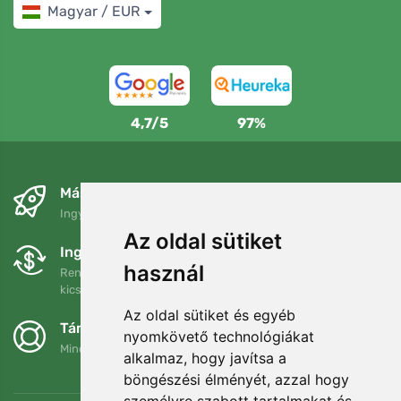
Magyar / EUR
4,7/5
97%
Másnapra és ingyenesen
Ingyenes szállítás a következő összeg felett: 80 EUR
Az oldal sütiket
Ingyenes csere és visszaküldés
használ
Rendelését 90 napon belül bármikor visszaküldheti vagy
kicserélheti.
Az oldal sütiket és egyéb
Támogatjuk a Trees.org-ot
nyomkövető technológiákat
Minden megrendelésért ültetünk egy fát! Bővebben
Rólunk
.
alkalmaz, hogy javítsa a
böngészési élményét, azzal hogy