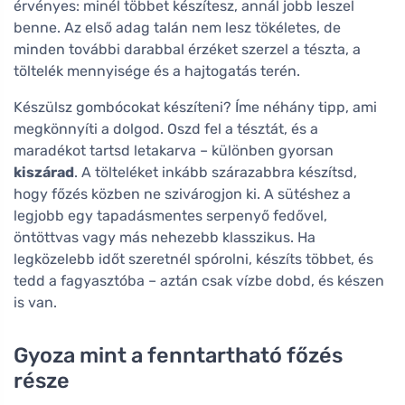
érvényes: minél többet készítesz, annál jobb leszel
benne. Az első adag talán nem lesz tökéletes, de
minden további darabbal érzéket szerzel a tészta, a
töltelék mennyisége és a hajtogatás terén.
Készülsz gombócokat készíteni? Íme néhány tipp, ami
megkönnyíti a dolgod. Oszd fel a tésztát, és a
maradékot tartsd letakarva – különben gyorsan
kiszárad
. A tölteléket inkább szárazabbra készítsd,
hogy főzés közben ne szivárogjon ki. A sütéshez a
legjobb egy tapadásmentes serpenyő fedővel,
öntöttvas vagy más nehezebb klasszikus. Ha
legközelebb időt szeretnél spórolni, készíts többet, és
tedd a fagyasztóba – aztán csak vízbe dobd, és készen
is van.
Gyoza mint a fenntartható főzés
része