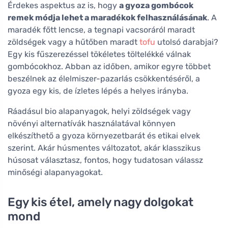
Érdekes aspektus az is, hogy
a gyoza gombócok
remek módja lehet a maradékok felhasználásának
. A
maradék főtt lencse, a tegnapi vacsoráról maradt
zöldségek vagy a hűtőben maradt
tofu
utolsó darabjai?
Egy kis fűszerezéssel tökéletes töltelékké válnak
gombócokhoz. Abban az időben, amikor egyre többet
beszélnek az élelmiszer-pazarlás csökkentéséről, a
gyoza egy kis, de ízletes lépés a helyes irányba.
Ráadásul bio alapanyagok, helyi zöldségek vagy
növényi alternatívák használatával könnyen
elkészíthető a gyoza környezetbarát és etikai elvek
szerint. Akár húsmentes változatot, akár klasszikus
húsosat választasz, fontos, hogy tudatosan válassz
minőségi alapanyagokat.
Egy kis étel, amely nagy dolgokat
mond