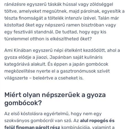
ránézésre egyszerű táskák hússal vagy zöldséggel
töltve, amelyeket megsütnek, majd párolnak, egyesítik a
tészta finomságát a töltelék intenzív ízével. Talán már
kóstoltad őket egy népszerű ramen bisztróban vagy
egy fesztiváli standnál. De tudtad, hogy egy kis
türelemmel otthon is elkészítheted őket?
Ami Kínában egyszerű népi ételként kezdődött, ahol a
gyoza elődje a jiaozi, Japánban saját kulináris
kategóriává alakult. És éppen a japán gombócok
megközelítése nyerte el a gasztronómusok szívét
világszerte – beleértve a cseheket is.
Miért olyan népszerűek a gyoza
gombócok?
Az első kóstolásra egyértelmű, hogy nem egy
szokványos gombócról van szó. Az
alul ropogós és
felül finoman párolt rész
kombinációja, valamint a