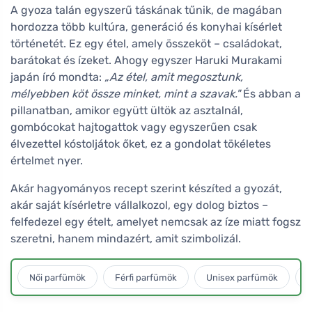
A gyoza talán egyszerű táskának tűnik, de magában
hordozza több kultúra, generáció és konyhai kísérlet
történetét. Ez egy étel, amely összeköt – családokat,
barátokat és ízeket. Ahogy egyszer Haruki Murakami
japán író mondta:
„Az étel, amit megosztunk,
mélyebben köt össze minket, mint a szavak."
És abban a
pillanatban, amikor együtt ültök az asztalnál,
gombócokat hajtogattok vagy egyszerűen csak
élvezettel kóstoljátok őket, ez a gondolat tökéletes
értelmet nyer.
Akár hagyományos recept szerint készíted a gyozát,
akár saját kísérletre vállalkozol, egy dolog biztos –
felfedezel egy ételt, amelyet nemcsak az íze miatt fogsz
szeretni, hanem mindazért, amit szimbolizál.
Női parfümök
Férfi parfümök
Unisex parfümök
L