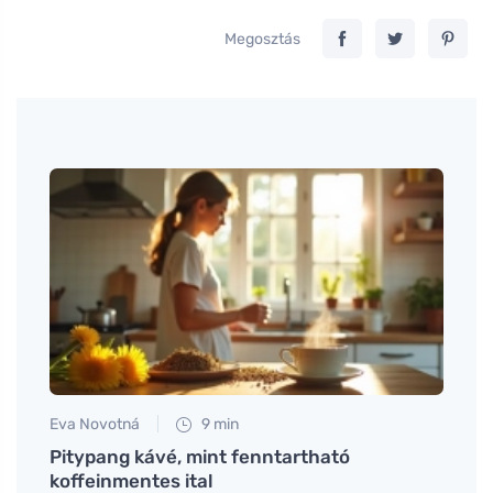
Megosztás
Eva Novotná
9 min
Martin
írodu
Pitypang kávé, mint fenntartható
Káliu
tová)
koffeinmentes ital