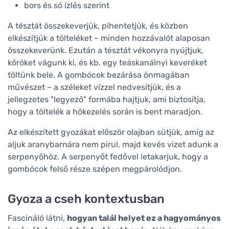
bors és só ízlés szerint
A tésztát összekeverjük, pihentetjük, és közben
elkészítjük a tölteléket – minden hozzávalót alaposan
összekeverünk. Ezután a tésztát vékonyra nyújtjuk,
köröket vágunk ki, és kb. egy teáskanálnyi keveréket
töltünk bele. A gombócok bezárása önmagában
művészet – a széleket vízzel nedvesítjük, és a
jellegzetes "legyező" formába hajtjuk, ami biztosítja,
hogy a töltelék a hőkezelés során is bent maradjon.
Az elkészített gyozákat először olajban sütjük, amíg az
aljuk aranybarnára nem pirul, majd kevés vizet adunk a
serpenyőhöz. A serpenyőt fedővel letakarjuk, hogy a
gombócok felső része szépen megpárolódjon.
Gyoza a cseh kontextusban
Fascináló látni,
hogyan talál helyet ez a hagyományos