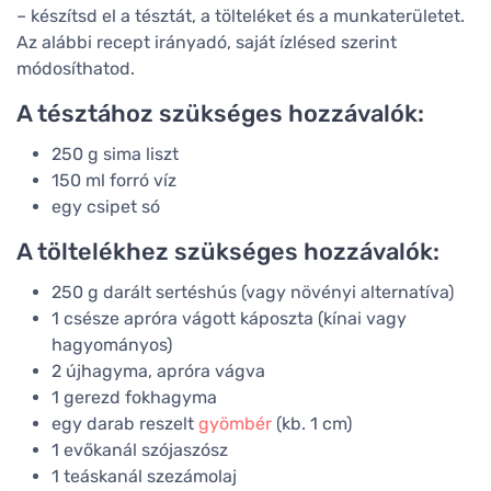
– készítsd el a tésztát, a tölteléket és a munkaterületet.
Az alábbi recept irányadó, saját ízlésed szerint
módosíthatod.
A tésztához szükséges hozzávalók:
250 g sima liszt
150 ml forró víz
egy csipet só
A töltelékhez szükséges hozzávalók:
250 g darált sertéshús (vagy növényi alternatíva)
1 csésze apróra vágott káposzta (kínai vagy
hagyományos)
2 újhagyma, apróra vágva
1 gerezd fokhagyma
egy darab reszelt
gyömbér
(kb. 1 cm)
1 evőkanál szójaszósz
1 teáskanál szezámolaj