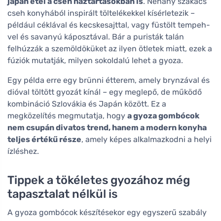
japán étel a cseh háztartásokban is
. Néhány szakács
cseh konyhából inspirált töltelékekkel kísérletezik –
például céklával és kecskesajttal, vagy füstölt tempeh-
vel és savanyú káposztával. Bár a puristák talán
felhúzzák a szemöldöküket az ilyen ötletek miatt, ezek a
fúziók mutatják, milyen sokoldalú lehet a gyoza.
Egy példa erre egy brünni étterem, amely brynzával és
dióval töltött gyozát kínál – egy meglepő, de működő
kombináció Szlovákia és Japán között. Ez a
megközelítés megmutatja, hogy
a gyoza gombócok
nem csupán divatos trend, hanem a modern konyha
teljes értékű része
, amely képes alkalmazkodni a helyi
ízléshez.
Tippek a tökéletes gyozához még
tapasztalat nélkül is
A gyoza gombócok készítésekor egy egyszerű szabály