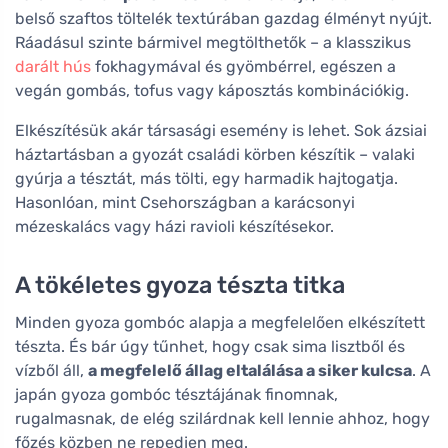
belső szaftos töltelék textúrában gazdag élményt nyújt.
Ráadásul szinte bármivel megtölthetők – a klasszikus
darált hús
fokhagymával és gyömbérrel, egészen a
vegán gombás, tofus vagy káposztás kombinációkig.
Elkészítésük akár társasági esemény is lehet. Sok ázsiai
háztartásban a gyozát családi körben készítik – valaki
gyúrja a tésztát, más tölti, egy harmadik hajtogatja.
Hasonlóan, mint Csehországban a karácsonyi
mézeskalács vagy házi ravioli készítésekor.
A tökéletes gyoza tészta titka
Minden gyoza gombóc alapja a megfelelően elkészített
tészta. És bár úgy tűnhet, hogy csak sima lisztből és
vízből áll,
a megfelelő állag eltalálása a siker kulcsa
. A
japán gyoza gombóc tésztájának finomnak,
rugalmasnak, de elég szilárdnak kell lennie ahhoz, hogy
főzés közben ne repedjen meg.