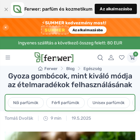
×
Ferwer: parfüm és kozmetikum
Az alkalmazásba
⚡
SUMMER kedvezmény most!
×
SUMMER
Az alkalmazásba
Ingyenes szállítás a következő összeg felett: 80 EUR
0
Ferwer
Blog
Egészség
Gyoza gombócok, mint kiváló módja
az ételmaradékok felhasználásának
Női parfümök
Férfi parfümök
Unisex parfümök
L
Tomáš Dvořák
9 min
19.5.2025