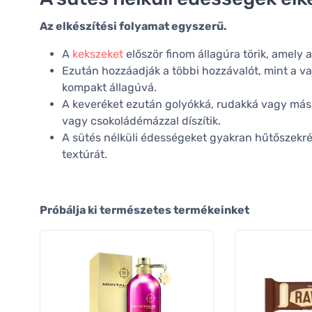
Az elkészítési folyamat egyszerű.
A
kekszeket
először finom állagúra törik, amely a
Ezután hozzáadják a többi hozzávalót, mint a vaj
kompakt állagúvá.
A keveréket ezután golyókká, rudakká vagy más f
vagy csokoládémázzal díszítik.
A sütés nélküli édességeket gyakran hűtőszekré
textúrát.
Próbálja ki természetes termékeinket