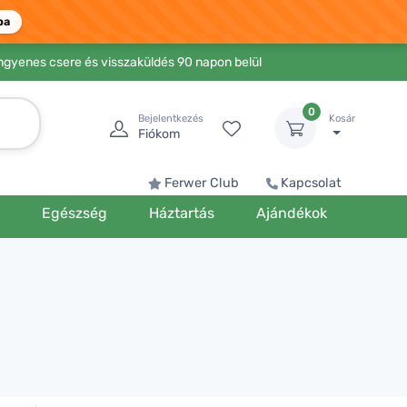
ba
Ingyenes csere és visszaküldés 90 napon belül
0
Bejelentkezés
Kosár
Fiókom
Ferwer Club
Kapcsolat
k
Egészség
Háztartás
Ajándékok