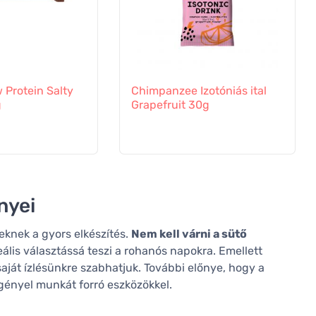
Protein Salty
Chimpanzee Izotóniás ital
g
Grapefruit 30g
nyei
eknek a gyors elkészítés.
Nem kell várni a sütő
deális választássá teszi a rohanós napokra. Emellett
aját ízlésünkre szabhatjuk. További előnye, hogy a
gényel munkát forró eszközökkel.