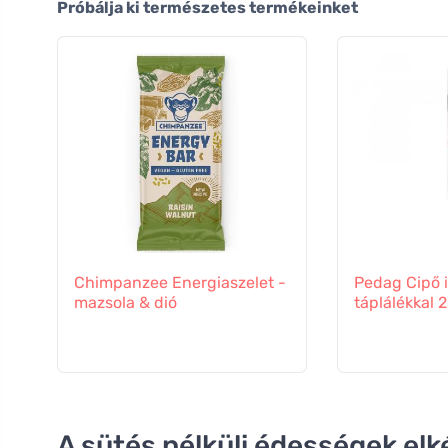
Próbálja ki természetes termékeinket
Chimpanzee Energiaszelet -
Pedag Cipő 
mazsola & dió
táplálékkal 
A sütés nélküli édességek elk