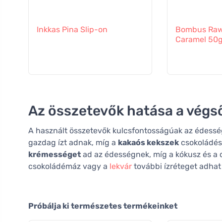
Inkkas Pina Slip-on
Bombus Raw 
Caramel 50
Az összetevők hatása a végső
A használt összetevők kulcsfontosságúak az édesség 
gazdag ízt adnak, míg a
kakaós kekszek
csokoládés 
krémességet
ad az édességnek, míg a kókusz és a d
csokoládémáz vagy a
lekvár
további ízréteget adhat
Próbálja ki természetes termékeinket