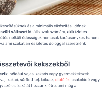
észítésüknek és a minimális elkészítési időnek
szült változat
ideális azok számára, akik ízletes
 sütés nélküli édességek nemcsak karácsonykor, hanem
valami szokatlan és ízletes dologgal szeretnénk
 összetevői kekszekből
ezik
, például vajas, kakaós vagy gyermekkekszek.
j, kakaó, sűrített tej, kókusz,
diófélék
, csokoládé vagy
gy széles ízskálát hozzunk létre, ami még a