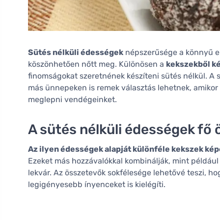
Sütés nélküli édességek
népszerűsége a könnyű elk
köszönhetően nőtt meg. Különösen a
kekszekből ké
finomságokat szeretnének készíteni sütés nélkül. A
más ünnepeken is remek választás lehetnek, amikor 
meglepni vendégeinket.
A sütés nélküli édességek fő
Az ilyen édességek alapját különféle kekszek kép
Ezeket más hozzávalókkal kombinálják, mint például va
lekvár. Az összetevők sokfélesége lehetővé teszi, ho
legigényesebb ínyenceket is kielégíti.