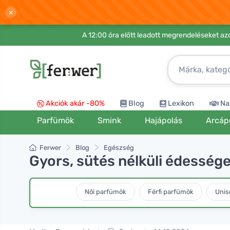
×
A 12:00 óra előtt leadott megrendeléseket azo
Akciók akár -80%
Blog
Lexikon
Na
Parfümök
Smink
Hajápolás
Arcáp
Ferwer
Blog
Egészség
Gyors, sütés nélküli édesség
Női parfümök
Férfi parfümök
Unis