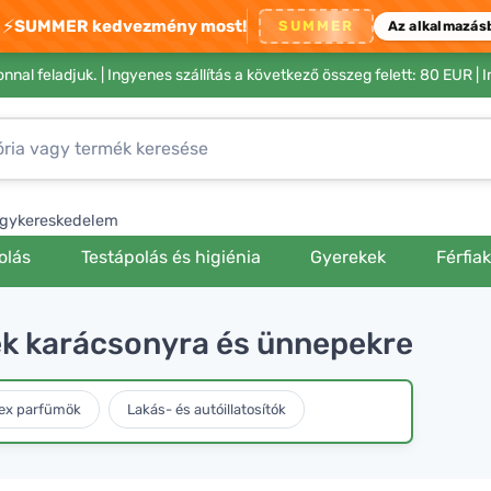
⚡
SUMMER kedvezmény most!
SUMMER
Az alkalmazás
nnal feladjuk. |
Ingyenes szállítás a következő összeg felett: 80 EUR
| 
gykereskedelem
olás
Testápolás és higiénia
Gyerekek
Férfia
ek karácsonyra és ünnepekre
ex parfümök
Lakás- és autóillatosítók