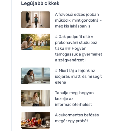
Legújabb cikkek
A folyosói edzés jobban
működik, mint gondolná –
még kis lakásban is
# Jak podpořit dítě v
překonávání studu bez
tlaku ## Hogyan
támogassuk a gyermeket
a szégyenérzet l
# Miért fáj a fejünk az
időjárás miatt, és mi segít
ellene
Tanulja meg, hogyan
kezelje az
információterhelést
A cukormentes befőzés
megér egy próbát