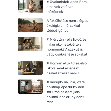
# Gyakorlatok lapos lábra,
amelyek valóban
működnek
A fák ültetése nem elég, az
ökológia ennél sokkal
többet igényel
# Miért tűnik el a libidó, és
mikor okolhatók érte a
hormonok? A szexuális
vágy csökkenése sokakat
# Hogyan éljük túl az első
iskolai évet az egész
Ferrari Ferrari Scuderia
Montale Montale In
család stressz nélkül
Ferrari Red toaletní voda pro
Cafe parfémovaná 
muže
unisex
# Recepty na jídla, která
chutnají lépe druhý den
## Proč některá jídla
chutná lépe druhý den?
Mno