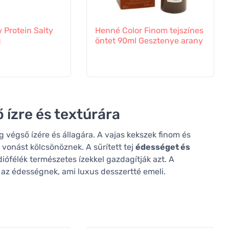
Protein Salty
Henné Color Finom tejszínes
g
öntet 90ml Gesztenye arany
 ízre és textúrára
végső ízére és állagára. A vajas kekszek finom és
vonást kölcsönöznek. A sűrített tej
édességet és
iófélék természetes ízekkel gazdagítják azt. A
 az édességnek, ami luxus desszertté emeli.