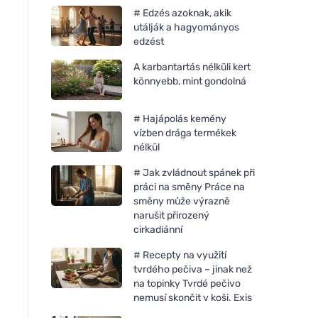
# Edzés azoknak, akik
utálják a hagyományos
edzést
A karbantartás nélküli kert
könnyebb, mint gondolná
# Hajápolás kemény
vízben drága termékek
nélkül
# Jak zvládnout spánek při
práci na směny Práce na
směny může výrazně
narušit přirozený
cirkadiánní
# Recepty na využití
tvrdého pečiva – jinak než
na topinky Tvrdé pečivo
nemusí skončit v koši. Exis