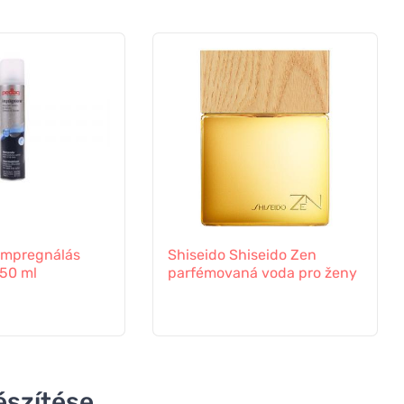
impregnálás
Shiseido Shiseido Zen
250 ml
parfémovaná voda pro ženy
észítése