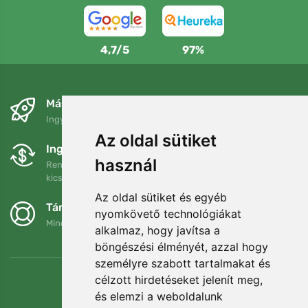
4,7/5
97%
Másnapra és ingyenesen
Ingyenes szállítás a következő összeg felett: 80 EUR
Az oldal sütiket
Ingyenes csere és visszaküldés
használ
Rendelését 90 napon belül bármikor visszaküldheti vagy
kicserélheti.
Az oldal sütiket és egyéb
Támogatjuk a Trees.org-ot
nyomkövető technológiákat
Minden megrendelésért ültetünk egy fát! Bővebben
Rólunk
.
alkalmaz, hogy javítsa a
böngészési élményét, azzal hogy
személyre szabott tartalmakat és
célzott hirdetéseket jelenít meg,
és elemzi a weboldalunk