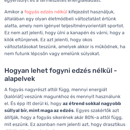
egyensúlyt és a természetes energialeadást.
Amikor a
fogyás edzés nélkül
kifejezést használjuk,
általában egy olyan életmódbeli változtatást értünk
alatta, amely nem igényel teljesítményorientált sportot.
Ez nem azt jelenti, hogy ülni a kanapén és várni, hogy a
kilók eltűnjenek. Ez azt jelenti, hogy okos
változtatásokat teszünk, amelyek akkor is működnek, ha
nem futunk lépcsőn vagy emelünk súlyokat.
Hogyan lehet fogyni edzés nélkül -
alapelvek
A fogyás nagyrészt attól függ, mennyi energiát
(kalóriát) veszünk magunkhoz és mennyit használunk
el. És épp itt derül ki, hogy
az étrend sokkal nagyobb
súllyal bír, mint maga az edzés
. Egyes szakértők azt
állítják, hogy a fogyás sikerének akár 80%-a attól függ,
mit eszünk. Ez azonban nem jelenti azt, hogy drasztikus