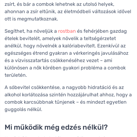
zsírt, és bár a combok lehetnek az utolsó helyek,
ahonnan a zsír eltűnik, az életmódbeli változások idővel
ott is megmutatkoznak.
Segíthet, ha növeljük a
rostban
és fehérjében gazdag
ételek bevitelét, amelyek növelik a teltségérzetet
anélkül, hogy növelnék a kalóriabevitelt. Ezenkívül az
egészséges étrend gyakran a vérkeringés javulásához
és a vízvisszatartás csökkenéséhez vezet – ami
különösen a nők körében gyakori probléma a combok
területén.
A sóbevitel csökkentése, a nagyobb hidratáció és az
alkohol korlátozása szintén hozzájárulhat ahhoz, hogy a
combok karcsúbbnak tűnjenek – és mindezt egyetlen
guggolás nélkül.
Mi működik még edzés nélkül?