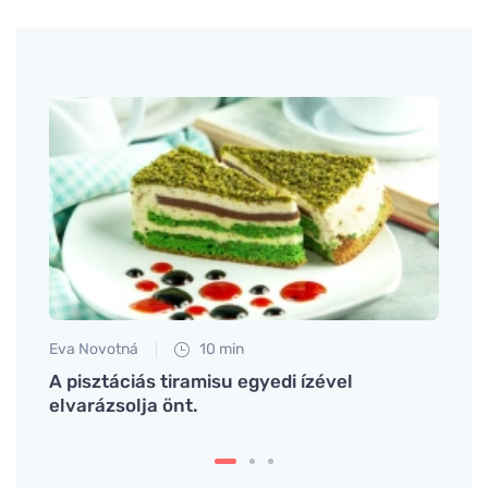
Eva Novotná
10 min
Tomáš
A pisztáciás tiramisu egyedi ízével
Sušen
ül
elvarázsolja önt.
ízlet