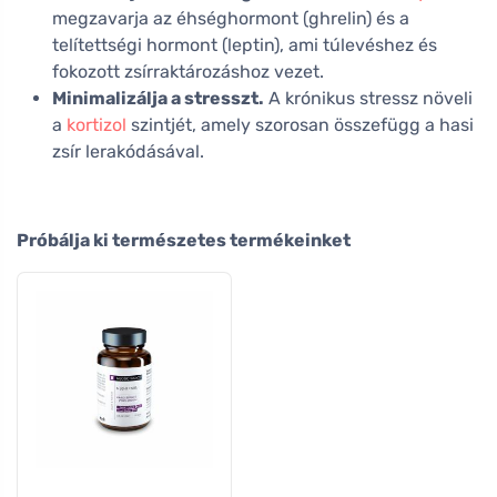
megzavarja az éhséghormont (ghrelin) és a
telítettségi hormont (leptin), ami túlevéshez és
fokozott zsírraktározáshoz vezet.
Minimalizálja a stresszt.
A krónikus stressz növeli
a
kortizol
szintjét, amely szorosan összefügg a hasi
zsír lerakódásával.
Próbálja ki természetes termékeinket