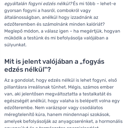
egyáltalán fogyni edzés nélkül?
És mi több – lehet-e
gyorsan fogyni a hasról, combokról vagy
általánosságban, anélkül hogy izzadnánk az
edzőteremben és számolnánk minden kalóriát?
Meglepő módon, a válasz igen – ha megértjük, hogyan
működik a testünk és mi befolyásolja valójában a
súlyunkat.
Mit is jelent valójában a „fogyás
edzés nélkül"?
Az a gondolat, hogy edzés nélkül is lehet fogyni, első
pillantásra irreálisnak tűnhet. Mégis, számos ember
van, aki jelentősen megváltoztatta a testalkatát és
egészségét anélkül, hogy valaha is belépett volna egy
edzőterembe. Nem varázspor vagy csodálatos
méregtelenítő kúra, hanem mindennapi szokások,
amelyek befolyásolják az anyagcserénket, a hormonális