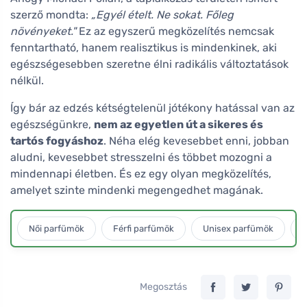
szerző mondta:
„Egyél ételt. Ne sokat. Főleg
növényeket."
Ez az egyszerű megközelítés nemcsak
fenntartható, hanem realisztikus is mindenkinek, aki
egészségesebben szeretne élni radikális változtatások
nélkül.
Így bár az edzés kétségtelenül jótékony hatással van az
egészségünkre,
nem az egyetlen út a sikeres és
tartós fogyáshoz
. Néha elég kevesebbet enni, jobban
aludni, kevesebbet stresszelni és többet mozogni a
mindennapi életben. És ez egy olyan megközelítés,
amelyet szinte mindenki megengedhet magának.
Női parfümök
Férfi parfümök
Unisex parfümök
L
Megosztás