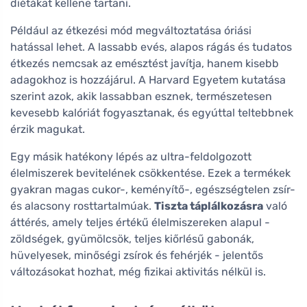
diétákat kellene tartani.
Például az étkezési mód megváltoztatása óriási
hatással lehet. A lassabb evés, alapos rágás és tudatos
étkezés nemcsak az emésztést javítja, hanem kisebb
adagokhoz is hozzájárul. A Harvard Egyetem kutatása
szerint azok, akik lassabban esznek, természetesen
kevesebb kalóriát fogyasztanak, és egyúttal teltebbnek
érzik magukat.
Egy másik hatékony lépés az ultra-feldolgozott
élelmiszerek bevitelének csökkentése. Ezek a termékek
gyakran magas cukor-, keményítő-, egészségtelen zsír-
és alacsony rosttartalmúak.
Tiszta táplálkozásra
való
áttérés, amely teljes értékű élelmiszereken alapul -
zöldségek, gyümölcsök, teljes kiőrlésű gabonák,
hüvelyesek, minőségi zsírok és fehérjék - jelentős
változásokat hozhat, még fizikai aktivitás nélkül is.