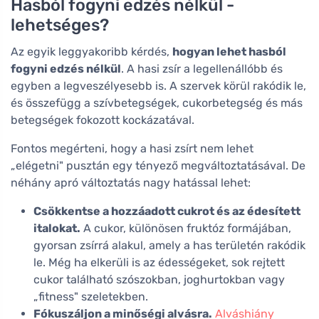
Hasból fogyni edzés nélkül -
lehetséges?
Az egyik leggyakoribb kérdés,
hogyan lehet hasból
fogyni edzés nélkül
. A hasi zsír a legellenállóbb és
egyben a legveszélyesebb is. A szervek körül rakódik le,
és összefügg a szívbetegségek, cukorbetegség és más
betegségek fokozott kockázatával.
Fontos megérteni, hogy a hasi zsírt nem lehet
„elégetni" pusztán egy tényező megváltoztatásával. De
néhány apró változtatás nagy hatással lehet:
Csökkentse a hozzáadott cukrot és az édesített
italokat.
A cukor, különösen fruktóz formájában,
gyorsan zsírrá alakul, amely a has területén rakódik
le. Még ha elkerüli is az édességeket, sok rejtett
cukor található szószokban, joghurtokban vagy
„fitness" szeletekben.
Fókuszáljon a minőségi alvásra.
Alváshiány