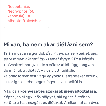
Neobotanics
Neohypnos (60
kapszula) - a
pihentető alváshoz
és elalváshoz
Mi van, ha nem akar diétázni sem?
Talán most arra gondol:
És mi van, ha sem diétát, sem
edzést nem akarok? Így is lehet fogyni?
Ez a kérdés
kihívásként hangzik, de a válasz attól függ, hogyan
definiáljuk a „diétát". Ha ez alatt radikális
kalóriacsökkentést vagy egyoldalú étrendeket értünk,
akkor igen – lehetséges fogyni ezek nélkül is.
A kulcs a
környezet és szokások megváltoztatása
.
Képzeljen el egy idős hölgyet, aki egész életében
kerülte a testmozgást és diétákat. Amikor hatvan éves