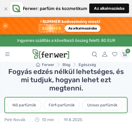
×
Ferwer: parfüm és kozmetikum
Az alkalmazásba
⚡
SUMMER kedvezmény most!
×
SUMMER
Az alkalmazásba
Ingyenes szállítás a következő összeg felett: 80 EUR
0
Ferwer
Blog
Egészség
Fogyás edzés nélkül lehetséges, és
mi tudjuk, hogyan lehet ezt
megtenni.
Női parfümök
Férfi parfümök
Unisex parfümök
L
Petr Novák
10 min
19.8.2025