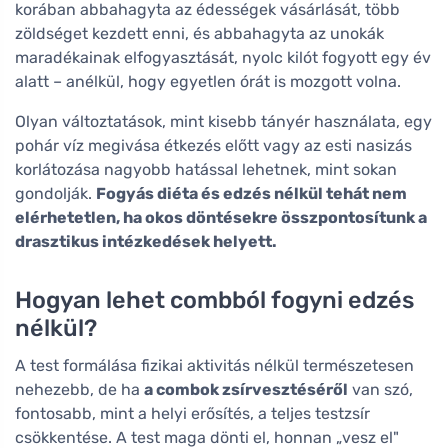
korában abbahagyta az édességek vásárlását, több
zöldséget kezdett enni, és abbahagyta az unokák
maradékainak elfogyasztását, nyolc kilót fogyott egy év
alatt – anélkül, hogy egyetlen órát is mozgott volna.
Olyan változtatások, mint kisebb tányér használata, egy
pohár víz megivása étkezés előtt vagy az esti nasizás
korlátozása nagyobb hatással lehetnek, mint sokan
gondolják.
Fogyás diéta és edzés nélkül tehát nem
elérhetetlen, ha okos döntésekre összpontosítunk a
drasztikus intézkedések helyett.
Hogyan lehet combból fogyni edzés
nélkül?
A test formálása fizikai aktivitás nélkül természetesen
nehezebb, de ha
a combok zsírvesztéséről
van szó,
fontosabb, mint a helyi erősítés, a teljes testzsír
csökkentése. A test maga dönti el, honnan „vesz el"