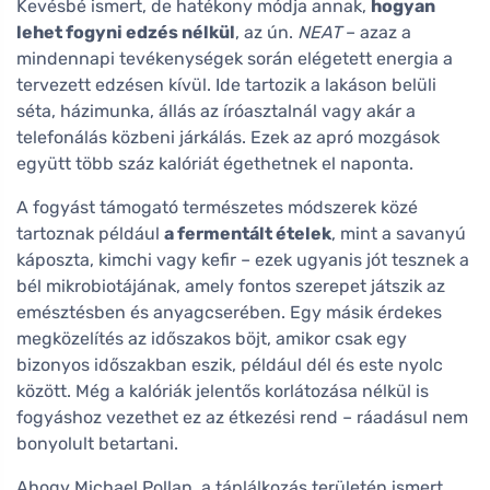
Kevésbé ismert, de hatékony módja annak,
hogyan
lehet fogyni edzés nélkül
, az ún.
NEAT
– azaz a
mindennapi tevékenységek során elégetett energia a
tervezett edzésen kívül. Ide tartozik a lakáson belüli
séta, házimunka, állás az íróasztalnál vagy akár a
telefonálás közbeni járkálás. Ezek az apró mozgások
együtt több száz kalóriát égethetnek el naponta.
A fogyást támogató természetes módszerek közé
tartoznak például
a fermentált ételek
, mint a savanyú
káposzta, kimchi vagy kefir – ezek ugyanis jót tesznek a
bél mikrobiotájának, amely fontos szerepet játszik az
emésztésben és anyagcserében. Egy másik érdekes
megközelítés az időszakos böjt, amikor csak egy
bizonyos időszakban eszik, például dél és este nyolc
között. Még a kalóriák jelentős korlátozása nélkül is
fogyáshoz vezethet ez az étkezési rend – ráadásul nem
bonyolult betartani.
Ahogy Michael Pollan, a táplálkozás területén ismert