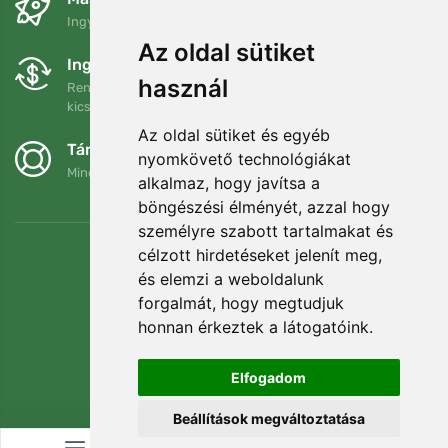
Ingyenes szállítás a következő összeg felett: 80 EUR
Az oldal sütiket
Ingyenes csere és visszaküldés
használ
Rendelését 90 napon belül bármikor visszaküldheti vagy
kicserélheti.
Az oldal sütiket és egyéb
Támogatjuk a Trees.org-ot
nyomkövető technológiákat
Minden megrendelésért ültetünk egy fát! Bővebben
Rólunk
.
alkalmaz, hogy javítsa a
böngészési élményét, azzal hogy
személyre szabott tartalmakat és
célzott hirdetéseket jelenít meg,
és elemzi a weboldalunk
forgalmát, hogy megtudjuk
honnan érkeztek a látogatóink.
Elfogadom
Beállítások megváltoztatása