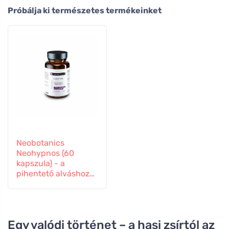
Próbálja ki természetes termékeinket
Neobotanics
Neohypnos (60
kapszula) - a
pihentető alváshoz
és elalváshoz
Egy valódi történet – a hasi zsírtól az