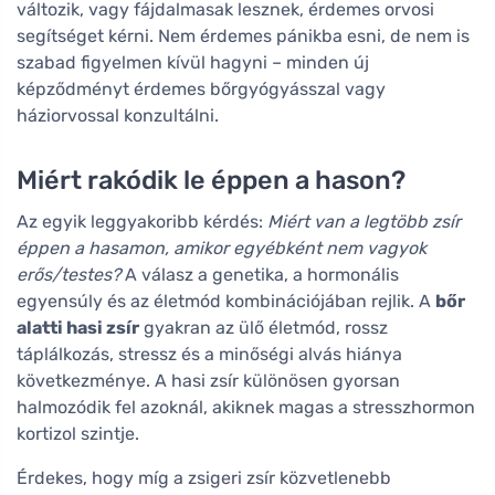
változik, vagy fájdalmasak lesznek, érdemes orvosi
segítséget kérni. Nem érdemes pánikba esni, de nem is
szabad figyelmen kívül hagyni – minden új
képződményt érdemes bőrgyógyásszal vagy
háziorvossal konzultálni.
Miért rakódik le éppen a hason?
Az egyik leggyakoribb kérdés:
Miért van a legtöbb zsír
éppen a hasamon, amikor egyébként nem vagyok
erős/testes?
A válasz a genetika, a hormonális
egyensúly és az életmód kombinációjában rejlik. A
bőr
alatti hasi zsír
gyakran az ülő életmód, rossz
táplálkozás, stressz és a minőségi alvás hiánya
következménye. A hasi zsír különösen gyorsan
halmozódik fel azoknál, akiknek magas a stresszhormon
kortizol szintje.
Érdekes, hogy míg a zsigeri zsír közvetlenebb