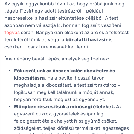
Az egyik leggyakoribb tévhit az, hogy próbáljunk meg
„égetni” zsírt egy adott testrészről – például
hasprésekkel a hasi zsír eltüntetése céljából. A test
azonban nem választja ki, honnan fog zsírt veszíteni
fogyás
során. Bár gyakran elsőként az arc és a felsőtest
területéről tűnik el, végül a
bőr alatti hasi zsír
is
csökken – csak türelmesnek kell lenni.
Íme néhány bevált lépés, amelyek segíthetnek:
Fókuszáljunk az összes kalóriabevitelre és -
kibocsátásra.
Ha a bevitel hosszú távon
meghaladja a kibocsátást, a test zsírt raktároz –
logikusan meg kell találnunk a módját annak,
hogyan fordítsuk meg ezt az egyensúlyt.
Előnyben részesítsük a minőségi ételeket.
Az
egyszerű cukrok, gyorsételek és iparilag
feldolgozott ételek helyett friss gyümölcsöket,
zöldségeket, teljes kiőrlésű termékeket, egészséges