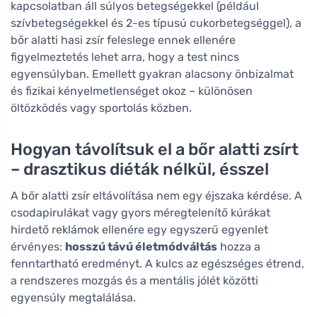
kapcsolatban áll súlyos betegségekkel (például
szívbetegségekkel és 2-es típusú cukorbetegséggel), a
bőr alatti hasi zsír feleslege ennek ellenére
figyelmeztetés lehet arra, hogy a test nincs
egyensúlyban. Emellett gyakran alacsony önbizalmat
és fizikai kényelmetlenséget okoz – különösen
öltözködés vagy sportolás közben.
Hogyan távolítsuk el a bőr alatti zsírt
– drasztikus diéták nélkül, ésszel
A bőr alatti zsír eltávolítása nem egy éjszaka kérdése. A
csodapirulákat vagy gyors méregtelenítő kúrákat
hirdető reklámok ellenére egy egyszerű egyenlet
érvényes:
hosszú távú életmódváltás
hozza a
fenntartható eredményt. A kulcs az egészséges étrend,
a rendszeres mozgás és a mentális jólét közötti
egyensúly megtalálása.