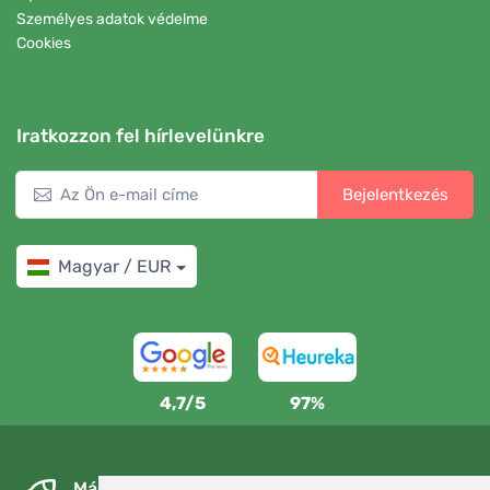
Személyes adatok védelme
Cookies
Iratkozzon fel hírlevelünkre
Bejelentkezés
Magyar / EUR
4,7/5
97%
Másnapra és ingyenesen