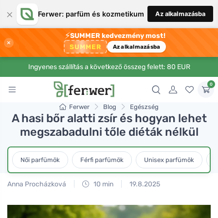
×
Ferwer: parfüm és kozmetikum
Az alkalmazásba
⚡
SUMMER kedvezmény most!
×
SUMMER
Az alkalmazásba
Ingyenes szállítás a következő összeg felett: 80 EUR
0
Ferwer
Blog
Egészség
A hasi bőr alatti zsír és hogyan lehet
megszabadulni tőle diéták nélkül
Női parfümök
Férfi parfümök
Unisex parfümök
L
Anna Procházková
10 min
19.8.2025