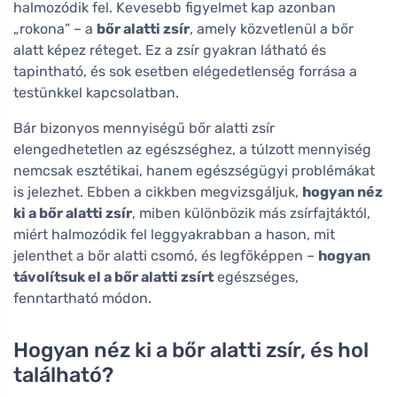
halmozódik fel. Kevesebb figyelmet kap azonban
„rokona” – a
bőr alatti zsír
, amely közvetlenül a bőr
alatt képez réteget. Ez a zsír gyakran látható és
tapintható, és sok esetben elégedetlenség forrása a
testünkkel kapcsolatban.
Bár bizonyos mennyiségű bőr alatti zsír
elengedhetetlen az egészséghez, a túlzott mennyiség
nemcsak esztétikai, hanem egészségügyi problémákat
is jelezhet. Ebben a cikkben megvizsgáljuk,
hogyan néz
ki a bőr alatti zsír
, miben különbözik más zsírfajtáktól,
miért halmozódik fel leggyakrabban a hason, mit
jelenthet a bőr alatti csomó, és legfőképpen –
hogyan
távolítsuk el a bőr alatti zsírt
egészséges,
fenntartható módon.
Hogyan néz ki a bőr alatti zsír, és hol
található?