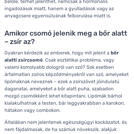
belőle, terhet jelenthet, nemcsak a hormonális
ingadozások miatt, hanem a gyulladások vagy az
anyagcsere egyensúlyának felborulása miatt is.
Amikor csomó jelenik meg a bőr alatt
– zsír az?
Gyakran kérdezik az emberek, hogy mit jelent a
bőr
alatti zsírcsomó
. Csak esztétikai probléma, vagy
valami komolyabb dologról van szó? Sok esetben
ártalmatlan zsíros képződményekről van szó, amelyeket
lipómáknak neveznek – ezek a zsírszövet jóindulatú
daganatai, amelyeket a bőr alatt puha, szabadon
mozgó csomókként lehet kitapintani. Lipómák bárhol
kialakulhatnak a testen, bár leggyakrabban a karokon,
hátakon vagy combokon.
Általában nem jelentenek egészségügyi kockázatot, és
nem fájdalmasak, de ha számuk növekszik, alakjuk