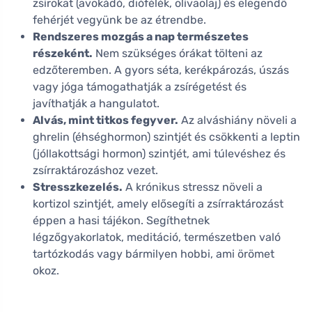
zsírokat (avokádó, diófélék, olívaolaj) és elegendő
fehérjét vegyünk be az étrendbe.
Rendszeres mozgás a nap természetes
részeként.
Nem szükséges órákat tölteni az
edzőteremben. A gyors séta, kerékpározás, úszás
vagy jóga támogathatják a zsírégetést és
javíthatják a hangulatot.
Alvás, mint titkos fegyver.
Az alváshiány növeli a
ghrelin (éhséghormon) szintjét és csökkenti a leptin
(jóllakottsági hormon) szintjét, ami túlevéshez és
zsírraktározáshoz vezet.
Stresszkezelés.
A krónikus stressz növeli a
kortizol szintjét, amely elősegíti a zsírraktározást
éppen a hasi tájékon. Segíthetnek
légzőgyakorlatok, meditáció, természetben való
tartózkodás vagy bármilyen hobbi, ami örömet
okoz.