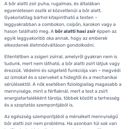
A bőr alatti zsír puha, rugalmas, és általában
egyenletesen oszlik el közvetlenül a bőr alatt.
Gyakorlatilag bárhol kitapintható a testen –
leggyakrabban a combokon, csípőn, karokon vagy a
hason található meg. A
bőr alatti hasi zsír
éppen az
egyik leggyakoribb oka annak, hogy az emberek
elkezdenek életmódváltáson gondolkodni.
Ellentétben a zsigeri zsírral, amelyről gyakran nem is
tudunk, mert nem látható, a bőr alatti zsírt látjuk vagy
érezzük. Védelmi és szigetelő funkciója van – megvédi
az izmokat és a szerveket a hidegtől és a mechanikai
sérülésektől. A nők esetében fiziológiailag magasabb a
mennyisége, mint a férfiaknál, mert a test a zsírt
energiatartalékként tárolja, többek között a terhesség
és a szoptatás szempontjából is.
Az egészség szempontjából a mérsékelt mennyiségű
bőr alatti zsír nem probléma. Ha azonban túl sok van