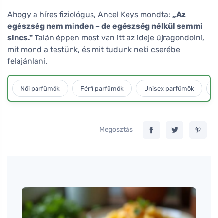
Ahogy a híres fiziológus, Ancel Keys mondta:
„Az
egészség nem minden – de egészség nélkül semmi
sincs."
Talán éppen most van itt az ideje újragondolni,
mit mond a testünk, és mit tudunk neki cserébe
felajánlani.
Női parfümök
Férfi parfümök
Unisex parfümök
L
Megosztás