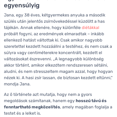
egyensúlyig
Jana, egy 38 éves, kétgyermekes anyuka a második
szülés után jelentős zsírnövekedéssel küzdött a has
tájékán. Annak ellenére, hogy különféle
diétákkal
próbált fogyni, az eredmények elmaradtak – inkább
ellenkező hatást váltottak ki. Csak amikor nagyobb
szeretettel kezdett hozzáállni a testéhez, és nem csak a
súlyra vagy centiméterekre koncentrált, kezdett el
változásokat észrevenni. „A legnagyobb különbség
akkor történt, amikor elkezdtem rendszeresen sétálni,
aludni, és nem stresszeltem magam azzal, hogy hogyan
nézek ki. A hasi zsír lassan, de biztosan kezdett eltűnni,"
mondja Jana.
Az ő története azt mutatja, hogy nem a gyors
megoldások számítanak, hanem egy
hosszú távú és
fenntartható megközelítés
, amely magában foglalja a
testet és a lelket is.