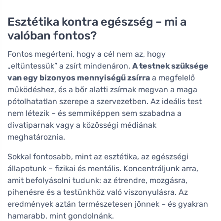
Esztétika kontra egészség – mi a
valóban fontos?
Fontos megérteni, hogy a cél nem az, hogy
„eltüntessük” a zsírt mindenáron.
A testnek szüksége
van egy bizonyos mennyiségű zsírra
a megfelelő
működéshez, és a bőr alatti zsírnak megvan a maga
pótolhatatlan szerepe a szervezetben. Az ideális test
nem létezik – és semmiképpen sem szabadna a
divatiparnak vagy a közösségi médiának
meghatároznia.
Sokkal fontosabb, mint az esztétika, az egészségi
állapotunk – fizikai és mentális. Koncentráljunk arra,
amit befolyásolni tudunk: az étrendre, mozgásra,
pihenésre és a testünkhöz való viszonyulásra. Az
eredmények aztán természetesen jönnek – és gyakran
hamarabb, mint gondolnánk.