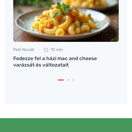
Petr Novák
10 min
Anna 
Fedezze fel a házi mac and cheese
Amiko
varázsát és változatait
moder