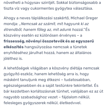
növelheti a húgysav szintjét. Sokkal biztonságosabb a
tiszta víz vagy cukormentes gyógytea választása.
Ahogy a neves táplálkozási szakértő, Michael Greger
mondja:
„Nemcsak az számít, mit hagyunk ki az
étrendből, hanem főleg az, mit adunk hozzá."
És
köszvény esetén ez különösen érvényes – a
frissesség, növényi összetevők és az egyszerű
elkészítés
hangsúlyozása nemcsak a tünetek
enyhítéséhez járulhat hozzá, hanem az általános
jóléthez is.
A lehetőségek világában a köszvény diétája nemcsak
gyógyító eszköz, hanem lehetőség arra is, hogy
másként tanuljunk meg étkezni – tudatosabban,
egészségesebben és a saját testünkre tekintettel. És
bár kezdetben korlátozásnak tűnhet, valójában ez az út
nagyobb szabadsághoz vezet – fájdalom nélkül,
felesleges gyógyszerek nélkül, életkedvvel.