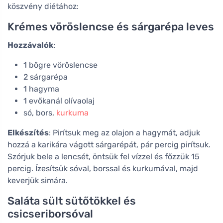
köszvény diétához:
Krémes vöröslencse és sárgarépa leves
Hozzávalók
:
1 bögre vöröslencse
2 sárgarépa
1 hagyma
1 evőkanál olívaolaj
só, bors,
kurkuma
Elkészítés
: Pirítsuk meg az olajon a hagymát, adjuk
hozzá a karikára vágott sárgarépát, pár percig pirítsuk.
Szórjuk bele a lencsét, öntsük fel vízzel és főzzük 15
percig. Ízesítsük sóval, borssal és kurkumával, majd
keverjük simára.
Saláta sült sütőtökkel és
csicseriborsóval