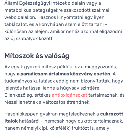
Állami Egészségügyi Intézet oldalain vagy a
metabolikus betegségekre szakosodott szakmai
weboldalakon. Hasznos kinyomtatni egy ilyen
táblázatot, és a konyhában szem előtt tartani –
különösen az elején, amikor nehéz azonnal eligazodni
az új szabályok között.
Mítoszok és valóság
Az egyik gyakori mítosz például az a meggyőződés,
hogy
a paradicsom ártalmas köszvény esetén
. A
tudományos kutatások eddig nem bizonyították, hogy
jelentős hatással lenne a húgysav szintjére.
Ellenkezőleg, értékes
antioxidánsokat
tartalmaznak, és
részei lehetnek a változatos étrendnek.
Hasonlóképpen gyakran megfeledkeznek a
cukrozott
italok
hatásáról – nemcsak hogy cukrot tartalmaznak,
hanem némelyik (pl. kólafélék) fruktózt is, amely