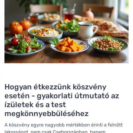
Hogyan étkezzünk köszvény
esetén - gyakorlati útmutató az
ízületek és a test
megkönnyebbüléséhez
A köszvény egyre nagyobb mértékben érinti a felnőtt
lakosságot, nem csak Csehországban, hanem