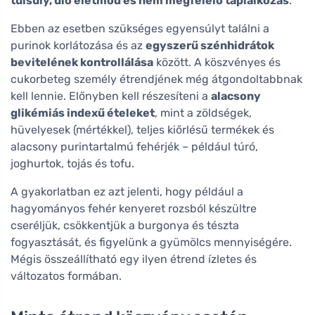
túlsúly, ülő életmód és nem megfelelő táplálkozás
.
Ebben az esetben szükséges egyensúlyt találni a
purinok korlátozása és az
egyszerű szénhidrátok
bevitelének kontrollálása
között. A köszvényes és
cukorbeteg személy étrendjének még átgondoltabbnak
kell lennie. Előnyben kell részesíteni a
alacsony
glikémiás indexű ételeket
, mint a zöldségek,
hüvelyesek (mértékkel), teljes kiőrlésű termékek és
alacsony purintartalmú fehérjék – például túró,
joghurtok, tojás és tofu.
A gyakorlatban ez azt jelenti, hogy például a
hagyományos fehér kenyeret rozsból készültre
cseréljük, csökkentjük a burgonya és tészta
fogyasztását, és figyelünk a gyümölcs mennyiségére.
Mégis összeállítható egy ilyen étrend ízletes és
változatos formában.