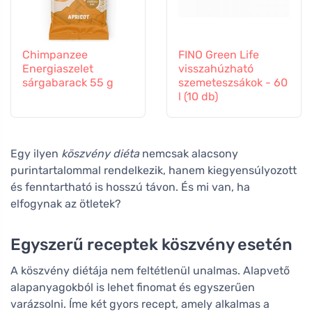
Chimpanzee
FINO Green Life
Energiaszelet
visszahúzható
sárgabarack 55 g
szemeteszsákok - 60
l (10 db)
Egy ilyen
köszvény diéta
nemcsak alacsony
purintartalommal rendelkezik, hanem kiegyensúlyozott
és fenntartható is hosszú távon. És mi van, ha
elfogynak az ötletek?
Egyszerű receptek köszvény esetén
A köszvény diétája nem feltétlenül unalmas. Alapvető
alapanyagokból is lehet finomat és egyszerűen
varázsolni. Íme két gyors recept, amely alkalmas a