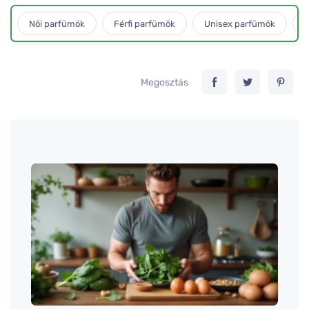
Női parfümök
Férfi parfümök
Unisex parfümök
L
Megosztás