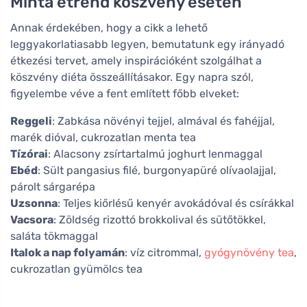
Minta étrend köszvény esetén
Annak érdekében, hogy a cikk a lehető
leggyakorlatiasabb legyen, bemutatunk egy irányadó
étkezési tervet, amely inspirációként szolgálhat a
köszvény diéta összeállításakor. Egy napra szól,
figyelembe véve a fent említett főbb elveket:
Reggeli
: Zabkása növényi tejjel, almával és fahéjjal,
marék dióval, cukrozatlan menta tea
Tízórai
: Alacsony zsírtartalmú joghurt lenmaggal
Ebéd
: Sült pangasius filé, burgonyapüré olívaolajjal,
párolt sárgarépa
Uzsonna
: Teljes kiőrlésű kenyér avokádóval és csírákkal
Vacsora
: Zöldség rizottó brokkolival és sütőtökkel,
saláta tökmaggal
Italok a nap folyamán
: víz citrommal,
gyógynövény tea
,
cukrozatlan gyümölcs tea