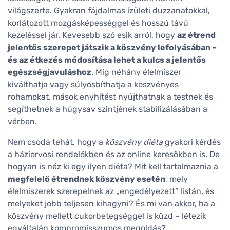
világszerte. Gyakran fájdalmas ízületi duzzanatokkal,
korlátozott mozgásképességgel és hosszú távú
kezeléssel jár. Kevesebb szó esik arról, hogy
az étrend
jelentős szerepet játszik a köszvény lefolyásában –
és az étkezés módosítása lehet a kulcs a jelentős
egészségjavuláshoz
. Míg néhány élelmiszer
kiválthatja vagy súlyosbíthatja a köszvényes
rohamokat, mások enyhítést nyújthatnak a testnek és
segíthetnek a húgysav szintjének stabilizálásában a
vérben.
Nem csoda tehát, hogy a
köszvény diéta
gyakori kérdés
a háziorvosi rendelőkben és az online keresőkben is. De
hogyan is néz ki egy ilyen diéta? Mit kell tartalmaznia a
megfelelő étrendnek köszvény esetén
, mely
élelmiszerek szerepelnek az „engedélyezett” listán, és
melyeket jobb teljesen kihagyni? És mi van akkor, ha a
köszvény mellett cukorbetegséggel is küzd – létezik
egyáltalán kompromisszumos megoldás?