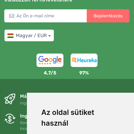
Bejelentkezés
Magyar / EUR
4,7/5
97%
Másnapra és ingyenesen
Ingyenes szállítás a következő összeg felett: 80 EUR
Az oldal sütiket
Ingyenes csere és visszaküldés
használ
Rendelését 90 napon belül bármikor visszaküldheti vagy
kicserélheti.