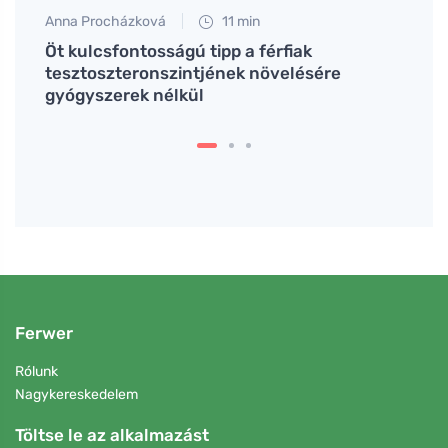
Anna Procházková
11 min
Tomáš
mat
Öt kulcsfontosságú tipp a férfiak
Hogya
tesztoszteronszintjének növelésére
legjo
gyógyszerek nélkül
Ferwer
Rólunk
Nagykereskedelem
Töltse le az alkalmazást