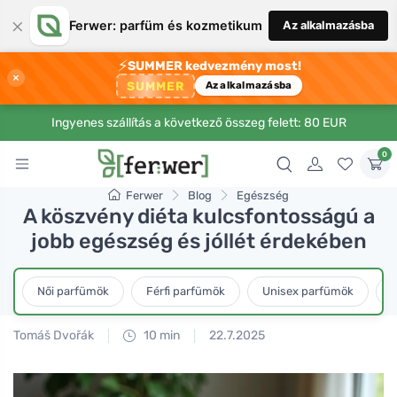
×
Ferwer: parfüm és kozmetikum
Az alkalmazásba
⚡
SUMMER kedvezmény most!
×
SUMMER
Az alkalmazásba
Ingyenes szállítás a következő összeg felett: 80 EUR
0
Ferwer
Blog
Egészség
A köszvény diéta kulcsfontosságú a
jobb egészség és jóllét érdekében
Női parfümök
Férfi parfümök
Unisex parfümök
L
Tomáš Dvořák
10 min
22.7.2025