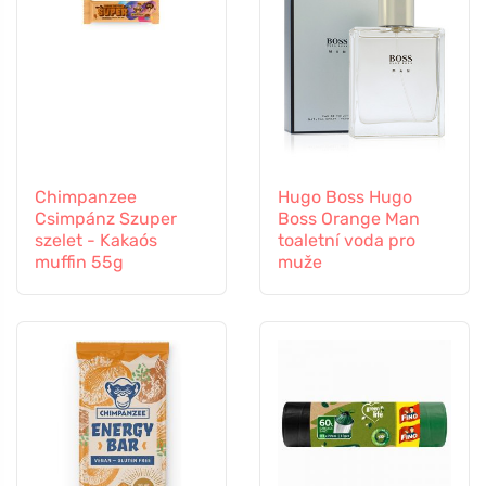
Chimpanzee
Hugo Boss Hugo
Csimpánz Szuper
Boss Orange Man
szelet - Kakaós
toaletní voda pro
muffin 55g
muže