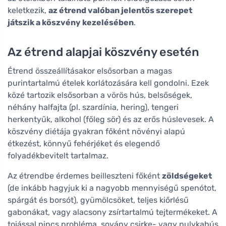
keletkezik,
az étrend valóban jelentős szerepet
játszik a köszvény kezelésében
.
Az étrend alapjai köszvény esetén
Étrend összeállításakor elsősorban a magas
purintartalmú ételek korlátozására kell gondolni. Ezek
közé tartozik elsősorban a vörös hús, belsőségek,
néhány halfajta (pl. szardínia, hering), tengeri
herkentyűk, alkohol (főleg sör) és az erős húslevesek. A
köszvény diétája gyakran főként növényi alapú
étkezést, könnyű fehérjéket és elegendő
folyadékbevitelt tartalmaz.
Az étrendbe érdemes beilleszteni főként
zöldségeket
(de inkább hagyjuk ki a nagyobb mennyiségű spenótot,
spárgát és borsót), gyümölcsöket, teljes kiőrlésű
gabonákat, vagy alacsony zsírtartalmú tejtermékeket. A
tojással nincs probléma, sovány csirke- vagy pulykahús