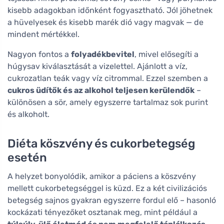
kisebb adagokban időnként fogyasztható. Jól jöhetnek
a hüvelyesek és kisebb marék dió vagy magvak — de
mindent mértékkel.
Nagyon fontos a
folyadékbevitel
, mivel elősegíti a
húgysav kiválasztását a vizelettel. Ajánlott a víz,
cukrozatlan teák vagy víz citrommal. Ezzel szemben a
cukros üdítők és az alkohol teljesen kerülendők
–
különösen a sör, amely egyszerre tartalmaz sok purint
és alkoholt.
Diéta köszvény és cukorbetegség
esetén
A helyzet bonyolódik, amikor a páciens a köszvény
mellett cukorbetegséggel is küzd. Ez a két civilizációs
betegség sajnos gyakran egyszerre fordul elő – hasonló
kockázati tényezőket osztanak meg, mint például a