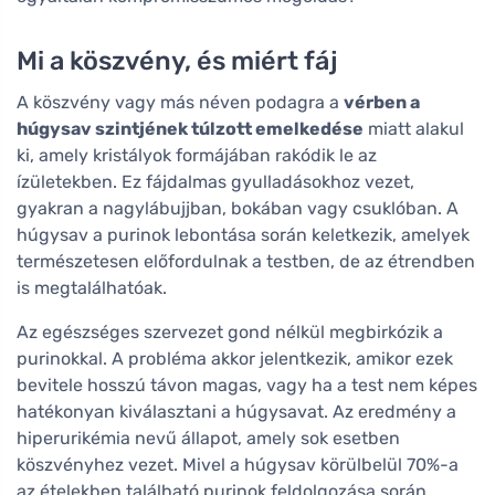
Mi a köszvény, és miért fáj
A köszvény vagy más néven podagra a
vérben a
húgysav szintjének túlzott emelkedése
miatt alakul
ki, amely kristályok formájában rakódik le az
ízületekben. Ez fájdalmas gyulladásokhoz vezet,
gyakran a nagylábujjban, bokában vagy csuklóban. A
húgysav a purinok lebontása során keletkezik, amelyek
természetesen előfordulnak a testben, de az étrendben
is megtalálhatóak.
Az egészséges szervezet gond nélkül megbirkózik a
purinokkal. A probléma akkor jelentkezik, amikor ezek
bevitele hosszú távon magas, vagy ha a test nem képes
hatékonyan kiválasztani a húgysavat. Az eredmény a
hiperurikémia nevű állapot, amely sok esetben
köszvényhez vezet. Mivel a húgysav körülbelül 70%-a
az ételekben található purinok feldolgozása során