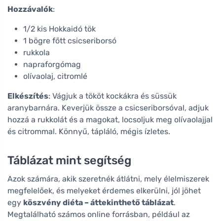
Hozzávalók
:
1/2 kis Hokkaidó tök
1 bögre főtt csicseriborsó
rukkola
napraforgómag
olívaolaj, citromlé
Elkészítés
: Vágjuk a tököt kockákra és süssük
aranybarnára. Keverjük össze a csicseriborsóval, adjuk
hozzá a rukkolát és a magokat, locsoljuk meg olívaolajjal
és citrommal. Könnyű, tápláló, mégis ízletes.
Táblázat mint segítség
Azok számára, akik szeretnék átlátni, mely élelmiszerek
megfelelőek, és melyeket érdemes elkerülni, jól jöhet
egy
köszvény diéta – áttekinthető táblázat
.
Megtalálható számos online forrásban, például az