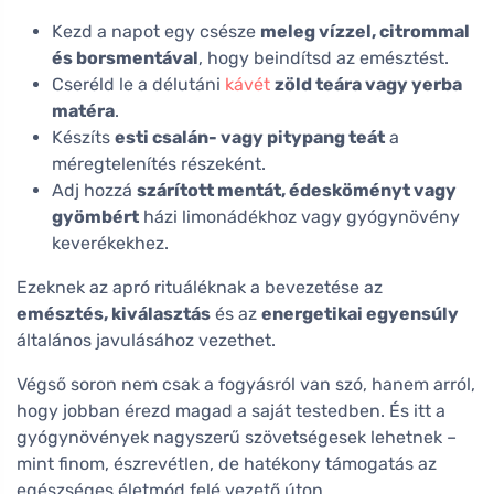
Kezd a napot egy csésze
meleg vízzel, citrommal
és borsmentával
, hogy beindítsd az emésztést.
Cseréld le a délutáni
kávét
zöld teára vagy yerba
matéra
.
Készíts
esti csalán- vagy pitypang teát
a
méregtelenítés részeként.
Adj hozzá
szárított mentát, édesköményt vagy
gyömbért
házi limonádékhoz vagy gyógynövény
keverékekhez.
Ezeknek az apró rituáléknak a bevezetése az
emésztés, kiválasztás
és az
energetikai egyensúly
általános javulásához vezethet.
Végső soron nem csak a fogyásról van szó, hanem arról,
hogy jobban érezd magad a saját testedben. És itt a
gyógynövények nagyszerű szövetségesek lehetnek –
mint finom, észrevétlen, de hatékony támogatás az
egészséges életmód felé vezető úton.