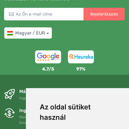
Bejelentkezés
Magyar / EUR
4,7/5
97%
Másnapra és ingyenesen
Ingyenes szállítás a következő összeg felett: 80 EUR
Az oldal sütiket
Ingyenes csere és visszaküldés
használ
Rendelését 90 napon belül bármikor visszaküldheti vagy
kicserélheti.