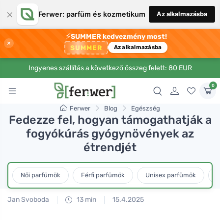
×
Ferwer: parfüm és kozmetikum
Az alkalmazásba
⚡
SUMMER kedvezmény most!
×
SUMMER
Az alkalmazásba
Ingyenes szállítás a következő összeg felett: 80 EUR
0
Ferwer
Blog
Egészség
Fedezze fel, hogyan támogathatják a
fogyókúrás gyógynövények az
étrendjét
Női parfümök
Férfi parfümök
Unisex parfümök
L
Jan Svoboda
13 min
15.4.2025