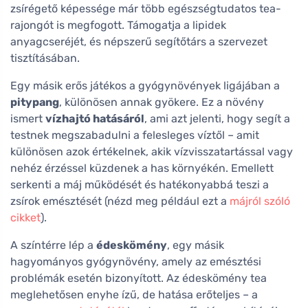
zsírégető képessége már több egészségtudatos tea-
rajongót is megfogott. Támogatja a lipidek
anyagcseréjét, és népszerű segítőtárs a szervezet
tisztításában.
Egy másik erős játékos a gyógynövények ligájában a
pitypang
, különösen annak gyökere. Ez a növény
ismert
vízhajtó hatásáról
, ami azt jelenti, hogy segít a
testnek megszabadulni a felesleges víztől – amit
különösen azok értékelnek, akik vízvisszatartással vagy
nehéz érzéssel küzdenek a has környékén. Emellett
serkenti a máj működését és hatékonyabbá teszi a
zsírok emésztését (nézd meg például ezt a
májról szóló
cikket
).
A színtérre lép a
édeskömény
, egy másik
hagyományos gyógynövény, amely az emésztési
problémák esetén bizonyított. Az édeskömény tea
meglehetősen enyhe ízű, de hatása erőteljes – a