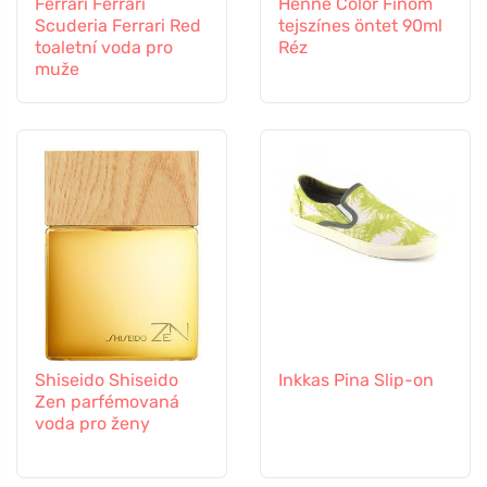
Ferrari Ferrari
Henné Color Finom
Scuderia Ferrari Red
tejszínes öntet 90ml
toaletní voda pro
Réz
muže
Shiseido Shiseido
Inkkas Pina Slip-on
Zen parfémovaná
voda pro ženy