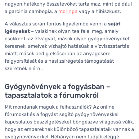
nagyon hatékony összetevőket tartalmaz, mint például
a garcinia cambogia, a
moringa
vagy a hibiszkusz.
A választás során fontos figyelembe venni a
saját
igényeket
– valakinek olyan tea felel meg, amely
csökkenti az étvágyat, mások olyan gyógynövényeket
keresnek, amelyek vízhajtó hatásúak a vízvisszatartás
miatt, mások pedig elsősorban az anyagcsere
felgyorsítását és a hasi zsírégetés támogatását
szeretnék elérni.
Gyógynövények a fogyásban –
tapasztalatok a fórumokról
Mit mondanak maguk a felhasználók? Az online
fórumokat és a fogyást segítő gyógynövényekkel
kapcsolatos beszélgetéseket böngészve világossá válik,
hogy az embereknek különböző tapasztalataik vannak a
gyógynövényekkel. Néhányan nem tudják eléggé