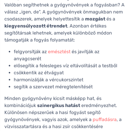
Valóban segíthetnek a gyógynövények a fogyásban? A
válasz „igen, de". A gyógynövények önmagukban nem
csodaszerek, amelyek helyettesítik a
mozgást
és a
kiegyensúlyozott étrendet
. Azonban értékes
segítőtársak lehetnek, amelyek különböző módon
támogatják a fogyás folyamatát:
felgyorsítják az
emésztést
és javítják az
anyagcserét
elősegítik a felesleges víz eltávolítását a testből
csökkentik az étvágyat
harmonizálják a vércukorszintet
segítik a szervezet méregtelenítését
Minden gyógynövény kicsit másképp hat, és
kombinációjuk
szinergikus hatást
eredményezhet.
Különösen népszerűek a hasi fogyást segítő
gyógynövények, vagyis azok, amelyek a
puffadásra
, a
vízvisszatartásra és a hasi zsír csökkentésére