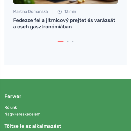
Martina Domanská
13 min
Jan S
rsan
Fedezze fel a jitrnicový prejtet és varázsát
A ket
a cseh gasztronómiában
Ferwer
Rólunk
Nagykereskedelem
Töltse le az alkalmazást