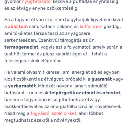
gyomor
nyugtatásától
kezdve a puffadás enyhítéséig
és az étvágy enyhe csökkentéséig.
Ha a fogyásról van szó, nem hagyhatjuk figyelmen kívül
a
zöld teát
sem. Katechinekben és
koffeinben
gazdag,
ami tökéletes társsá teszi az anyagcsere
serkentésében. Ezenkívül támogatja az ún.
termogenezist
, vagyis azt a folyamatot, amely során a
test hőt termel és plusz kalóriát éget el – tehát a
felesleges zsírok elégetése.
Ha valami olyasmit keresel, ami energiát ad és egyben
kicsit csökkenti az étvágyat, próbáld ki a
guaranát
vagy
a
yerba matét
. Mindkét növény ismert stimuláló
hatásáról – nemcsak
felpörgetik az elmét és a testet
,
hanem a fogyásban is segíthetnek az étvágy
csökkentésével és az energiafelhasználás növelésével.
Nézd meg a
fogyásról szóló cikket
, ahol többet
megtudhatsz ezekről a növényekről.