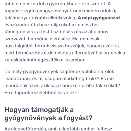
több ember fordul a gyökerekhez – szó szerint. A
fogyást segítő gyógynövények nem modern idők új
találmányai, inkább ellenkezőleg.
A népi gyógyászat
évszázadok óta használja őket az emésztés
támogatására, a test tisztítására és az általános
szervezeti harmónia elérésére. Ma nemcsak
nosztalgiából térünk vissza hozzájuk, hanem azért is,
mert természetes és kíméletes alternatívát jelentenek a
kereskedelmi kiegészítőkkel szemben.
De mely gyógynövények segítenek valóban a kilók
leadásában, és mi csupán marketing trükk? És mit
mondanak azok, akik saját bőrükön próbálták ki őket?
Erre fogunk közelebbről is ránézni.
Hogyan támogatják a
gyógynövények a fogyást?
Az alapvető kérdés, amit a legtöbb ember feltesz: