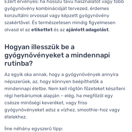
Ezért érvényes: ha hosszú távú használatot vagy több
gyógynövény kombinációját tervezed, érdemes
konzultálni orvossal vagy képzett gyógynövény
szakértővel. És természetesen mindig figyelmesen
olvasd el az
etikettet
és az
ajánlott adagolást
.
Hogyan illesszük be a
gyógynövényeket a mindennapi
rutinba?
Az egyik oka annak, hogy a gyógynövények annyira
népszerűek, az, hogy könnyen beépíthetők a
mindennapi életbe. Nem kell rögtön főzeteket készíteni
régi herbáriumok alapján – elég, ha megfőzöl egy
csésze minőségi keveréket, vagy friss
gyógynövényeket adsz a vízhez, smoothie-hoz vagy
ételekhez.
Íme néhány egyszerű tipp: