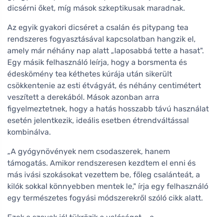
dicsérni őket, míg mások szkeptikusak maradnak.
Az egyik gyakori dicséret a csalán és pitypang tea
rendszeres fogyasztásával kapcsolatban hangzik el,
amely már néhány nap alatt „laposabbá tette a hasat".
Egy másik felhasználó leírja, hogy a borsmenta és
édeskömény tea kéthetes kúrája után sikerült
csökkentenie az esti étvágyát, és néhány centimétert
veszített a derekából. Mások azonban arra
figyelmeztetnek, hogy a hatás hosszabb távú használat
esetén jelentkezik, ideális esetben étrendváltással
kombinálva.
„A gyógynövények nem csodaszerek, hanem
támogatás. Amikor rendszeresen kezdtem el enni és
más ivási szokásokat vezettem be, főleg csalánteát, a
kilók sokkal könnyebben mentek le," írja egy felhasználó
egy természetes fogyási módszerekről szóló cikk alatt.