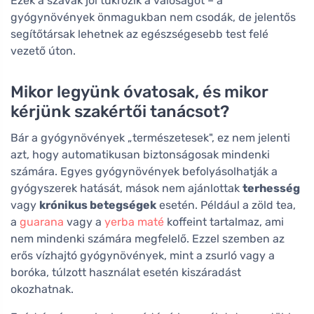
Ezek a szavak jól tükrözik a valóságot – a
gyógynövények önmagukban nem csodák, de jelentős
segítőtársak lehetnek az egészségesebb test felé
vezető úton.
Mikor legyünk óvatosak, és mikor
kérjünk szakértői tanácsot?
Bár a gyógynövények „természetesek", ez nem jelenti
azt, hogy automatikusan biztonságosak mindenki
számára. Egyes gyógynövények befolyásolhatják a
gyógyszerek hatását, mások nem ajánlottak
terhesség
vagy
krónikus betegségek
esetén. Például a zöld tea,
a
guarana
vagy a
yerba maté
koffeint tartalmaz, ami
nem mindenki számára megfelelő. Ezzel szemben az
erős vízhajtó gyógynövények, mint a zsurló vagy a
boróka, túlzott használat esetén kiszáradást
okozhatnak.