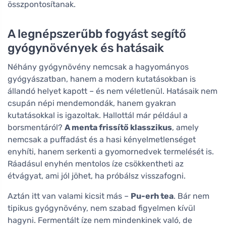
összpontosítanak.
A legnépszerűbb fogyást segítő
gyógynövények és hatásaik
Néhány gyógynövény nemcsak a hagyományos
gyógyászatban, hanem a modern kutatásokban is
állandó helyet kapott – és nem véletlenül. Hatásaik nem
csupán népi mendemondák, hanem gyakran
kutatásokkal is igazoltak. Hallottál már például a
borsmentáról?
A menta frissítő klasszikus
, amely
nemcsak a puffadást és a hasi kényelmetlenséget
enyhíti, hanem serkenti a gyomornedvek termelését is.
Ráadásul enyhén mentolos íze csökkentheti az
étvágyat, ami jól jöhet, ha próbálsz visszafogni.
Aztán itt van valami kicsit más –
Pu-erh tea
. Bár nem
tipikus gyógynövény, nem szabad figyelmen kívül
hagyni. Fermentált íze nem mindenkinek való, de