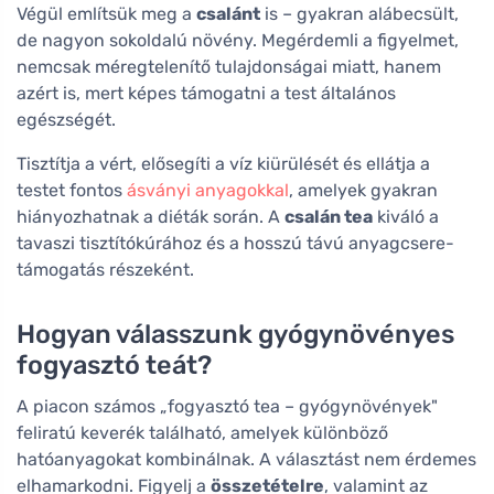
Végül említsük meg a
csalánt
is – gyakran alábecsült,
de nagyon sokoldalú növény. Megérdemli a figyelmet,
nemcsak méregtelenítő tulajdonságai miatt, hanem
azért is, mert képes támogatni a test általános
egészségét.
Tisztítja a vért, elősegíti a víz kiürülését és ellátja a
testet fontos
ásványi anyagokkal
, amelyek gyakran
hiányozhatnak a diéták során. A
csalán tea
kiváló a
tavaszi tisztítókúrához és a hosszú távú anyagcsere-
támogatás részeként.
Hogyan válasszunk gyógynövényes
fogyasztó teát?
A piacon számos „fogyasztó tea – gyógynövények"
feliratú keverék található, amelyek különböző
hatóanyagokat kombinálnak. A választást nem érdemes
elhamarkodni. Figyelj a
összetételre
, valamint az