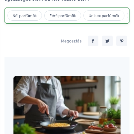
Női parfümök
Férfi parfümök
Unisex parfümök
L
Megosztás