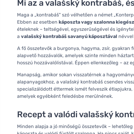
Mi az a valašský kontrabáš, é
Maga a „kontrabáš" szó vélhetően a német „Konterpart
Ebben az esetben
káposzta vagy szalonna kiegész
ételeknek – teltségével, egyszerűségével és igényte
a
valašský kontrabáš savanyú káposztával
névvel 
A fő összetevők a burgonya, hagyma, zsír, gyakran f
alapvető hozzávalók, amelyek szinte minden háztartá
hosszú hozzávalólistával. Éppen ellenkezőleg – az eg
Manapság, amikor sokan visszatérnek a hagyományos
alapanyagokhoz, a valašský kontrabáš csendes vissz
specializálódott éttermek ismét felveszik étlapjukra
amelyek egyébként feledésbe merülnének.
Recept a valódi valašský kon
Minden alapja a jó minőségű összetevők – lehetőleg
káposzta és valódi füstölt szalonna. Ha nincs saját,