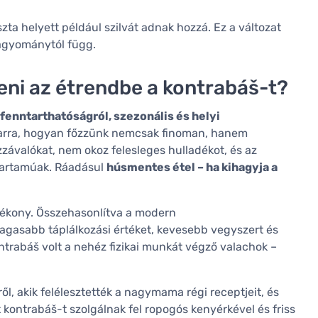
zta helyett például szilvát adnak hozzá. Ez a változat
hagyománytól függ.
teni az étrendbe a kontrabáš-t?
fenntarthatóságról, szezonális és helyi
a arra, hogyan főzzünk nemcsak finoman, hanem
závalókat, nem okoz felesleges hulladékot, és az
tartamúak. Ráadásul
húsmentes étel – ha kihagyja a
tékony. Összehasonlítva a modern
magasabb táplálkozási értéket, kevesebb vegyszert és
ntrabáš volt a nehéz fizikai munkát végző valachok –
ől, akik felélesztették a nagymama régi receptjeit, és
 kontrabáš-t szolgálnak fel ropogós kenyérkével és friss