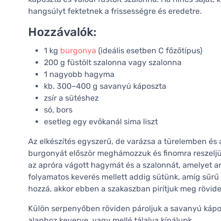
hangsúlyt fektetnek a frissességre és eredetre.
Hozzávalók:
1 kg
burgonya
(ideális esetben C főzőtípus)
200 g füstölt szalonna vagy szalonna
1 nagyobb hagyma
kb. 300–400 g savanyú káposzta
zsír a sütéshez
só, bors
esetleg egy evőkanál sima liszt
Az elkészítés egyszerű, de varázsa a türelemben és 
burgonyát először meghámozzuk és finomra reszeljük
az apróra vágott hagymát és a szalonnát, amelyet 
folyamatos keverés mellett addig sütünk, amíg sűrű 
hozzá, akkor ebben a szakaszban pirítjuk meg rövide
Külön serpenyőben röviden pároljuk a savanyú kápo
alaphoz keverve, vagy mellé tálalva kínálunk.