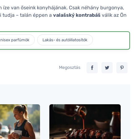
lyen íze van őseink konyhájának. Csak néhány burgonya,
ki tudja – talán éppen a
valašský kontrabáš
válik az Ön
nisex parfümök
Lakás- és autóillatosítók
Megosztás