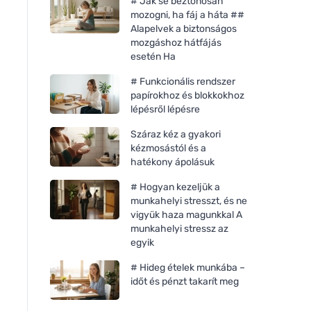
# Jak se beztonosan
mozogni, ha fáj a háta ##
Alapelvek a biztonságos
mozgáshoz hátfájás
esetén Ha
# Funkcionális rendszer
papírokhoz és blokkokhoz
lépésről lépésre
Száraz kéz a gyakori
kézmosástól és a
hatékony ápolásuk
# Hogyan kezeljük a
munkahelyi stresszt, és ne
vigyük haza magunkkal A
munkahelyi stressz az
egyik
# Hideg ételek munkába –
időt és pénzt takarít meg