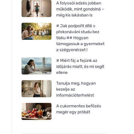
A folyosói edzés jobban
működik, mint gondolná –
még kis lakásban is
# Jak podpořit dítě v
překonávání studu bez
tlaku ## Hogyan
támogassuk a gyermeket
a szégyenérzet l
# Miért fáj a fejünk az
időjárás miatt, és mi segít
ellene
Tanulja meg, hogyan
kezelje az
információterhelést
A cukormentes befőzés
megér egy próbát