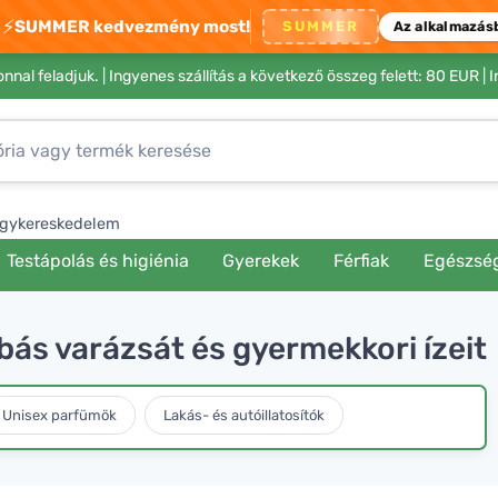
⚡
SUMMER kedvezmény most!
SUMMER
Az alkalmazás
nnal feladjuk. |
Ingyenes szállítás a következő összeg felett: 80 EUR
| 
gykereskedelem
Testápolás és higiénia
Gyerekek
Férfiak
Egészsé
bás varázsát és gyermekkori ízeit
Unisex parfümök
Lakás- és autóillatosítók