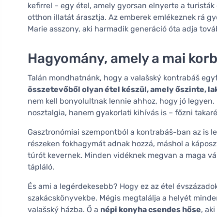
kefirrel – egy étel, amely gyorsan elnyerte a turisták
otthon illatát árasztja. Az emberek emlékeznek rá gye
Marie asszony, aki harmadik generáció óta adja tová
Hagyomány, amely a mai korba
Talán mondhatnánk, hogy a valašský kontrabáš egyf
összetevőből olyan étel készül, amely őszinte, lak
nem kell bonyolultnak lennie ahhoz, hogy jó legyen
nosztalgia, hanem gyakorlati kihívás is – főzni tak
Gasztronómiai szempontból a kontrabáš-ban az is le
részeken fokhagymát adnak hozzá, máshol a kápos
túrót kevernek. Minden vidéknek megvan a maga vál
tápláló.
És ami a legérdekesebb? Hogy ez az étel évszázadokon
szakácskönyvekbe. Mégis megtalálja a helyét mindenk
valašský házba. Ő a
népi konyha csendes hőse
, ak