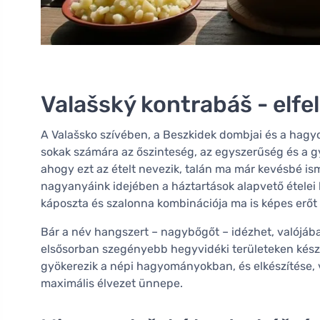
Valašský kontrabáš - elfe
A Valašsko szívében, a Beszkidek dombjai és a hagy
sokak számára az őszinteség, az egyszerűség és a g
ahogy ezt az ételt nevezik, talán ma már kevésbé is
nagyanyáink idejében a háztartások alapvető ételei 
káposzta és szalonna kombinációja ma is képes erőt 
Bár a név hangszert – nagybőgőt – idézhet, valójába
elsősorban szegényebb hegyvidéki területeken kész
gyökerezik a népi hagyományokban, és elkészítése, v
maximális élvezet ünnepe.