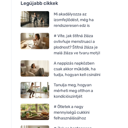
Legújabb cikkek
Mi akadályozza az
izomfejlődést, még ha
rendszeresen edz is
# Víte, jak štítná žláza
ovlivňuje menstruaci a
plodnost? Štítná žláza je
malá žláza ve tvaru motýl
A nappizás napközben
csak akkor működik, ha
tudja, hogyan kell csinálni
Tanulja meg, hogyan
mérheti meg otthon a
kondíciószintjét
# Ötletek a nagy
mennyiségű cukkini
felhasználásához