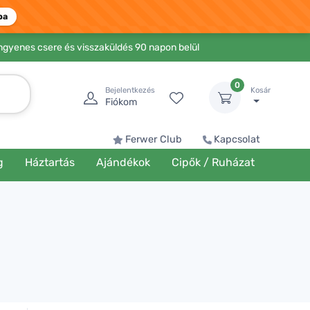
ba
Ingyenes csere és visszaküldés 90 napon belül
0
Bejelentkezés
Kosár
Fiókom
Ferwer Club
Kapcsolat
g
Háztartás
Ajándékok
Cipők / Ruházat