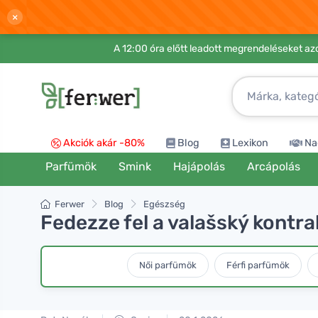
×
A 12:00 óra előtt leadott megrendeléseket azo
Akciók akár -80%
Blog
Lexikon
Na
Parfümök
Smink
Hajápolás
Arcápolás
Ferwer
Blog
Egészség
Fedezze fel a valašský kontra
Női parfümök
Férfi parfümök