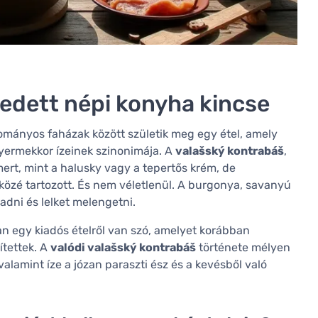
ledett népi konyha kincse
ományos faházak között születik meg egy étel, amely
yermekkor ízeinek szinonimája. A
valašský kontrabáš
,
mert, mint a halusky vagy a tepertős krém, de
közé tartozott. És nem véletlenül. A burgonya, savanyú
adni és lelket melengetni.
n egy kiadós ételről van szó, amelyet korábban
ítettek. A
valódi valašský kontrabáš
története mélyen
alamint íze a józan paraszti ész és a kevésből való