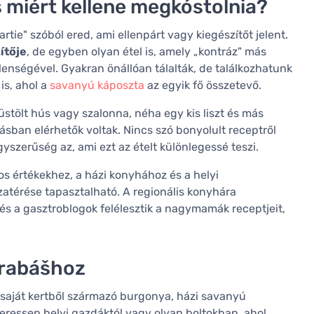
s miért kellene megkóstolnia?
ie" szóból ered, ami ellenpárt vagy kiegészítőt jelent.
ítője
, de egyben olyan étel is, amely „kontráz" más
lenségével. Gyakran önállóan tálalták, de találkozhatunk
is, ahol a
savanyú káposzta
az egyik fő összetevő.
üstölt hús vagy szalonna, néha egy kis liszt és más
sban elérhetők voltak. Nincs szó bonyolult receptről
yszerűség az, ami ezt az ételt különlegessé teszi.
 értékekhez, a házi konyhához és a helyi
atérése tapasztalható. A regionális konyhára
, és a gasztroblogok felélesztik a nagymamák receptjeit,
trabášhoz
 saját kertből származó burgonya, házi savanyú
 keressen helyi gazdáktól vagy olyan boltokban, ahol