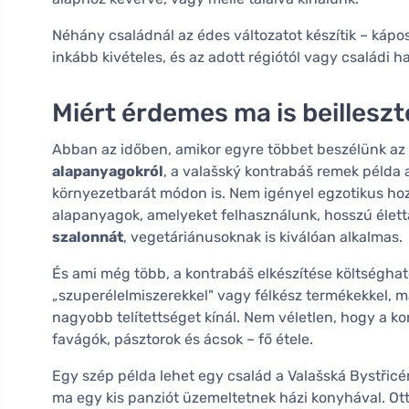
Néhány családnál az édes változatot készítik – kápos
inkább kivételes, és az adott régiótól vagy családi 
Miért érdemes ma is beillesz
Abban az időben, amikor egyre többet beszélünk az
alapanyagokról
, a valašský kontrabáš remek péld
környezetbarát módon is. Nem igényel egzotikus hoz
alapanyagok, amelyeket felhasználunk, hosszú élet
szalonnát
, vegetáriánusoknak is kiválóan alkalmas.
És ami még több, a kontrabáš elkészítése költségha
„szuperélelmiszerekkel" vagy félkész termékekkel, 
nagyobb telítettséget kínál. Nem véletlen, hogy a ko
favágók, pásztorok és ácsok – fő étele.
Egy szép példa lehet egy család a Valašská Bystřicér
ma egy kis panziót üzemeltetnek házi konyhával. Ott