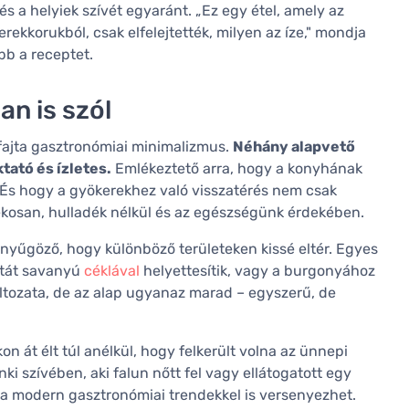
 és a helyiek szívét egyaránt. „Ez egy étel, amely az
rekkorukból, csak elfelejtették, milyen az íze," mondja
bb a receptet.
n is szól
ajta gasztronómiai minimalizmus.
Néhány alapvető
tató és ízletes.
Emlékeztető arra, hogy a konyhának
. És hogy a gyökerekhez való visszatérés nem csak
arékosan, hulladék nélkül és az egészségünk érdekében.
nyűgöző, hogy különböző területeken kissé eltér. Egyes
ztát savanyú
céklával
helyettesítik, vagy a burgonyához
tozata, de az alap ugyanaz marad – egyszerű, de
 át élt túl anélkül, hogy felkerült volna az ünnepi
i szívében, aki falun nőtt fel vagy ellátogatott egy
i a modern gasztronómiai trendekkel is versenyezhet.