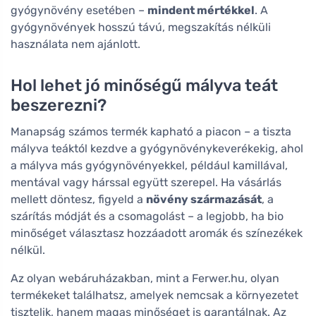
gyógynövény esetében –
mindent mértékkel
. A
gyógynövények hosszú távú, megszakítás nélküli
használata nem ajánlott.
Hol lehet jó minőségű mályva teát
beszerezni?
Manapság számos termék kapható a piacon – a tiszta
mályva teáktól kezdve a gyógynövénykeverékekig, ahol
a mályva más gyógynövényekkel, például kamillával,
mentával vagy hárssal együtt szerepel. Ha vásárlás
mellett döntesz, figyeld a
növény származását
, a
szárítás módját és a csomagolást – a legjobb, ha bio
minőséget választasz hozzáadott aromák és színezékek
nélkül.
Az olyan webáruházakban, mint a Ferwer.hu, olyan
termékeket találhatsz, amelyek nemcsak a környezetet
tisztelik, hanem magas minőséget is garantálnak. Az