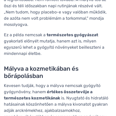
őszi és téli időszakban napi rutinjának részévé vált.
„Nem tudom, hogy placebo-e vagy valóban működik,
de azóta nem volt problémám a torkommal," mondja
mosolyogva.
Ez a példa nemcsak a
természetes gyógyászat
gyakorlati előnyét mutatja, hanem azt is, milyen
egyszerű lehet a gyógyító növényeket beilleszteni a
mindennapi életbe.
Mályva a kozmetikában és
bőrápolásban
Kevesen tudják, hogy a mályva nemcsak gyógyító
gyógynövény, hanem
értékes összetevője a
természetes kozmetikának
is. Nyugtató és hidratáló
hatásainak köszönhetően a mályva kivonatot gyakran
adják arckrémekhez, ajakbalzsamokhoz,