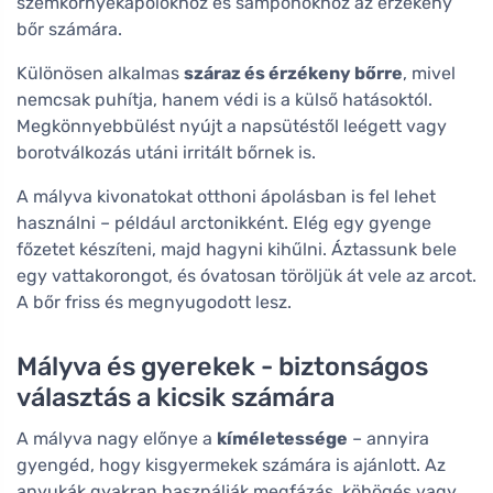
szemkörnyékápolókhoz és samponokhoz az érzékeny
bőr számára.
Különösen alkalmas
száraz és érzékeny bőrre
, mivel
nemcsak puhítja, hanem védi is a külső hatásoktól.
Megkönnyebbülést nyújt a napsütéstől leégett vagy
borotválkozás utáni irritált bőrnek is.
A mályva kivonatokat otthoni ápolásban is fel lehet
használni – például arctonikként. Elég egy gyenge
főzetet készíteni, majd hagyni kihűlni. Áztassunk bele
egy vattakorongot, és óvatosan töröljük át vele az arcot.
A bőr friss és megnyugodott lesz.
Mályva és gyerekek - biztonságos
választás a kicsik számára
A mályva nagy előnye a
kíméletessége
– annyira
gyengéd, hogy kisgyermekek számára is ajánlott. Az
anyukák gyakran használják megfázás, köhögés vagy