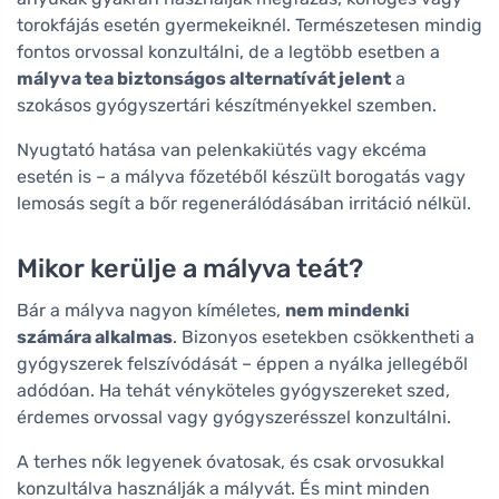
torokfájás esetén gyermekeiknél. Természetesen mindig
fontos orvossal konzultálni, de a legtöbb esetben a
mályva tea biztonságos alternatívát jelent
a
szokásos gyógyszertári készítményekkel szemben.
Nyugtató hatása van pelenkakiütés vagy ekcéma
esetén is – a mályva főzetéből készült borogatás vagy
lemosás segít a bőr regenerálódásában irritáció nélkül.
Mikor kerülje a mályva teát?
Bár a mályva nagyon kíméletes,
nem mindenki
számára alkalmas
. Bizonyos esetekben csökkentheti a
gyógyszerek felszívódását – éppen a nyálka jellegéből
adódóan. Ha tehát vényköteles gyógyszereket szed,
érdemes orvossal vagy gyógyszerésszel konzultálni.
A terhes nők legyenek óvatosak, és csak orvosukkal
konzultálva használják a mályvát. És mint minden