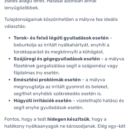
zselés állagú lehet. Hatásai azonban annál
lenyűgözőbbek.
Tulajdonságainak köszönhetően a mályva tea ideális
választás:
Torok- és felső légúti gyulladások esetén
–
beburkolja az irritált nyálkahártyát, enyhíti a
torokkaparást és megkönnyíti a köhögést.
Szájüregi és gégegyulladások esetén
– a mályva
főzetének gargalizálása segít a szájpenész vagy
fájdalmas íny esetén.
Emésztési problémák esetén
– a mályva
megnyugtatja az irritált gyomrot és beleket,
segíthet enyhébb székrekedés esetén is.
Húgyúti irritációk esetén
– vizelethajtó hatású és
segít enyhe gyulladások esetén.
Fontos, hogy a teát
hidegen készítsük
, hogy a
hatékony nyálkaanyagok ne károsodjanak. Elég egy-két