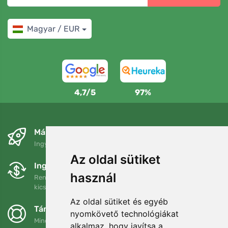
Magyar / EUR
4,7/5
97%
Másnapra és ingyenesen
Ingyenes szállítás a következő összeg felett: 80 EUR
Az oldal sütiket
Ingyenes csere és visszaküldés
használ
Rendelését 90 napon belül bármikor visszaküldheti vagy
kicserélheti.
Az oldal sütiket és egyéb
Támogatjuk a Trees.org-ot
nyomkövető technológiákat
Minden megrendelésért ültetünk egy fát! Bővebben
Rólunk
.
alkalmaz, hogy javítsa a