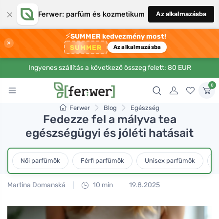
×
Ferwer: parfüm és kozmetikum
Az alkalmazásba
⚡
SUMMER kedvezmény most!
×
SUMMER
Az alkalmazásba
Ingyenes szállítás a következő összeg felett: 80 EUR
0
Ferwer
Blog
Egészség
Fedezze fel a mályva tea
egészségügyi és jóléti hatásait
Női parfümök
Férfi parfümök
Unisex parfümök
L
Martina Domanská
10 min
19.8.2025