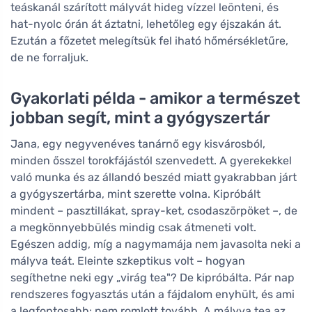
teáskanál szárított mályvát hideg vízzel leönteni, és
hat-nyolc órán át áztatni, lehetőleg egy éjszakán át.
Ezután a főzetet melegítsük fel iható hőmérsékletűre,
de ne forraljuk.
Gyakorlati példa - amikor a természet
jobban segít, mint a gyógyszertár
Jana, egy negyvenéves tanárnő egy kisvárosból,
minden ősszel torokfájástól szenvedett. A gyerekekkel
való munka és az állandó beszéd miatt gyakrabban járt
a gyógyszertárba, mint szerette volna. Kipróbált
mindent – pasztillákat, spray-ket, csodaszörpöket –, de
a megkönnyebbülés mindig csak átmeneti volt.
Egészen addig, míg a nagymamája nem javasolta neki a
mályva teát. Eleinte szkeptikus volt – hogyan
segíthetne neki egy „virág tea"? De kipróbálta. Pár nap
rendszeres fogyasztás után a fájdalom enyhült, és ami
a legfontosabb: nem romlott tovább. A mályva tea az