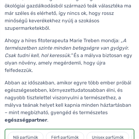
ökológiai gazdálkodásból származó teák választéka ma
már széles és elérhető, így nincs ok, hogy rossz
minőségű keverékekhez nyúlj a szokásos
szupermarketekből.
Ahogy a híres fitoterapeuta Marie Treben mondja:
„A
természetben szinte minden betegségre van gyógyír.
Csak tudni kell, hol keressük."
És a mályva biztosan egy
olyan növény, amely megérdemli, hogy újra
felfedezzük.
Abban az időszakban, amikor egyre több ember próbál
egészségesebben, környezettudatosabban élni, és
nagyobb tisztelettel viszonyulni a természethez, a
mályva teának helyet kell kapnia minden háztartásban
– mint megbízható, gyengéd és természetes
egészségpartner
.
Női parfümök
Férfi parfümök
Unisex parfümök
L