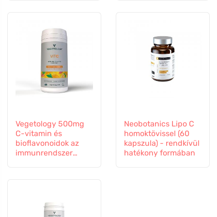
Vegetology 500mg
Neobotanics Lipo C
C-vitamin és
homoktövissel (60
bioflavonoidok az
kapszula) - rendkívül
immunrendszer
hatékony formában
támogatására, 60
kapszula