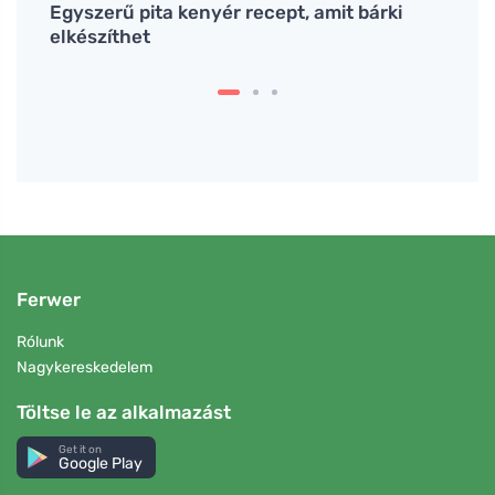
 útja
Egyszerű pita kenyér recept, amit bárki
Az en
elkészíthet
egysz
Ferwer
Rólunk
Nagykereskedelem
Töltse le az alkalmazást
Get it on
Google Play