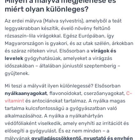
Milyen a mályva megjelenése és
miért olyan különleges?
Az erdei mályva (Malva sylvestris), amelyből a teát
leggyakrabban készítik, évelő növény feltűnő
rózsaszín-lila virágokkal. Egész Európában, így
Magyarországon is gyakori, és az utak szélén, árkokban
és száraz réteken virul. Elsősorban a
virágok és
levelek
gyógyhatásúak, amelyeket a virágzás
időszakában – általában júniustól szeptemberig –
gyűjtenek.
Mi teszi a mályvát ilyen különlegessé? Elsősorban
nyálkaanyagokat
, flavonoidokat, cserzőanyagokat,
C-
vitamint
és antociánokat tartalmaz. A nyálka magas
tartalma kulcsfontosságú a gyógyászatban való
alkalmazásához. A nyálka a nyálkahártyán
védőfóliaként viselkedik, amely enyhíti az irritációt és
elősegíti a gyógyulást. És ez nem minden – a
mályvának
gyulladáscsökkentő, nyugtató és enyhén