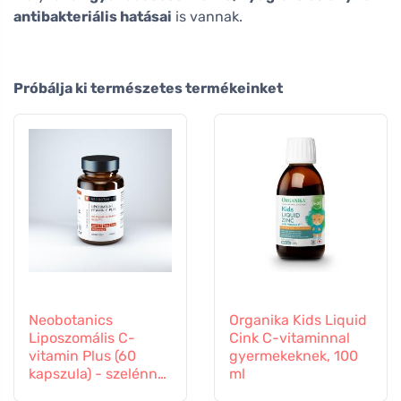
antibakteriális hatásai
is vannak.
Próbálja ki természetes termékeinket
Neobotanics
Organika Kids Liquid
Liposzomális C-
Cink C-vitaminnal
vitamin Plus (60
gyermekeknek, 100
kapszula) - szelénnel
ml
és cinkkel