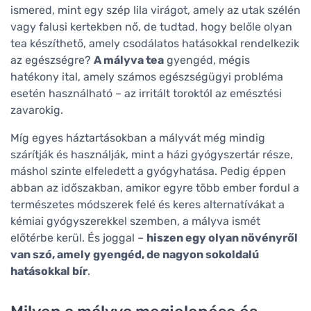
ismered, mint egy szép lila virágot, amely az utak szélén
vagy falusi kertekben nő, de tudtad, hogy belőle olyan
tea készíthető, amely csodálatos hatásokkal rendelkezik
az egészségre?
A mályva tea
gyengéd, mégis
hatékony ital, amely számos egészségügyi probléma
esetén használható – az irritált toroktól az emésztési
zavarokig.
Míg egyes háztartásokban a mályvát még mindig
szárítják és használják, mint a házi gyógyszertár része,
máshol szinte elfeledett a gyógyhatása. Pedig éppen
abban az időszakban, amikor egyre több ember fordul a
természetes módszerek felé és keres alternatívákat a
kémiai gyógyszerekkel szemben, a mályva ismét
előtérbe kerül. És joggal –
hiszen egy olyan növényről
van szó, amely gyengéd, de nagyon sokoldalú
hatásokkal bír
.