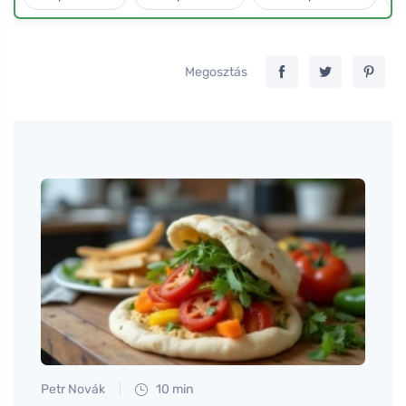
Megosztás
Petr Novák
10 min
Martin