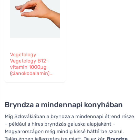
Vegetology
Vegetology B12-
vitamin 1000µg
(cianokobalamin)
fokozatos
felszabadulás 60
tabletta
Bryndza a mindennapi konyhában
Míg Szlovákiában a bryndza a mindennapi étrend része
– például a híres bryndzás galuska alapjaként –
Magyarországon még mindig kissé háttérbe szorul.
Talán éppen jellegzetes íze miatt. De ez kár.
Bryndza