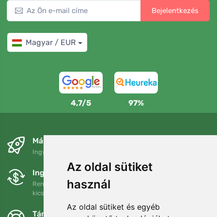
Bejelentkezés
Magyar / EUR
4,7/5
97%
Másnapra és ingyenesen
Ingyenes szállítás a következő összeg felett: 80 EUR
Az oldal sütiket
Ingyenes csere és visszaküldés
használ
Rendelését 90 napon belül bármikor visszaküldheti vagy
kicserélheti.
Az oldal sütiket és egyéb
Támogatjuk a Trees.org-ot