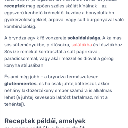
receptek
meglepően széles skálát kínálnak – az
egyszerű kenhető krémektől kezdve a bonyolultabb
gyökérzöldségekkel, árpával vagy sült burgonyával való
kombinációkig.
A bryndza egyik fő vonzereje
sokoldalúsága
. Alkalmas
sós süteményekbe, pirítósokra,
salátákba
és tésztákhoz.
Sós íze remekül kontrasztál a sült paprikával,
paradicsommal, vagy akár mézzel és dióval a görög
konyha stílusában.
És ami még jobb – a bryndza természetesen
gluténmentes
, és ha csak juhtejből készül, akkor
néhány laktózérzékeny ember számára is alkalmas
lehet (a juhtej kevesebb laktózt tartalmaz, mint a
tehéntej).
Receptek példái, amelyek