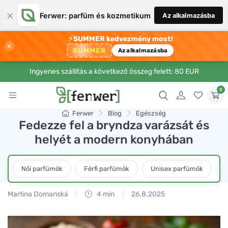
×
Ferwer: parfüm és kozmetikum
Az alkalmazásba
⚡
SUMMER kedvezmény most!
×
SUMMER
Az alkalmazásba
Ingyenes szállítás a következő összeg felett: 80 EUR
0
Ferwer
Blog
Egészség
Fedezze fel a bryndza varázsát és
helyét a modern konyhában
Női parfümök
Férfi parfümök
Unisex parfümök
L
Martina Domanská
4 min
26.8.2025