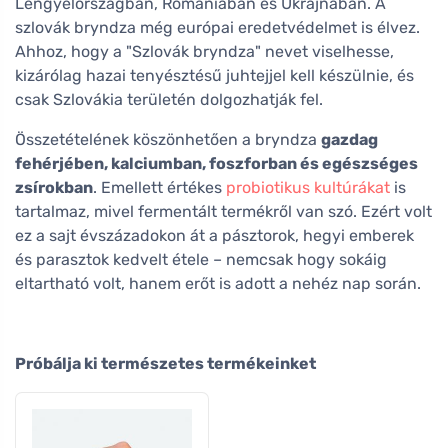
Lengyelországban, Romániában és Ukrajnában. A
szlovák bryndza még európai eredetvédelmet is élvez.
Ahhoz, hogy a "Szlovák bryndza" nevet viselhesse,
kizárólag hazai tenyésztésű juhtejjel kell készülnie, és
csak Szlovákia területén dolgozhatják fel.
Összetételének köszönhetően a bryndza
gazdag
fehérjében, kalciumban, foszforban és egészséges
zsírokban
. Emellett értékes
probiotikus kultúrákat
is
tartalmaz, mivel fermentált termékről van szó. Ezért volt
ez a sajt évszázadokon át a pásztorok, hegyi emberek
és parasztok kedvelt étele – nemcsak hogy sokáig
eltartható volt, hanem erőt is adott a nehéz nap során.
Próbálja ki természetes termékeinket