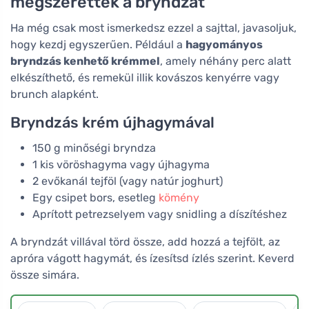
megszerették a bryndzát
Ha még csak most ismerkedsz ezzel a sajttal, javasoljuk,
hogy kezdj egyszerűen. Például a
hagyományos
bryndzás kenhető krémmel
, amely néhány perc alatt
elkészíthető, és remekül illik kovászos kenyérre vagy
brunch alapként.
Bryndzás krém újhagymával
150 g minőségi bryndza
1 kis vöröshagyma vagy újhagyma
2 evőkanál tejföl (vagy natúr joghurt)
Egy csipet bors, esetleg
kömény
Aprított petrezselyem vagy snidling a díszítéshez
A bryndzát villával törd össze, add hozzá a tejfölt, az
apróra vágott hagymát, és ízesítsd ízlés szerint. Keverd
össze simára.