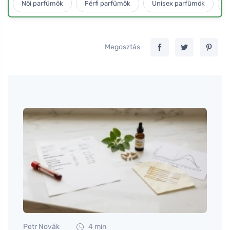
Női parfümök
Férfi parfümök
Unisex parfümök
L
Megosztás
Petr Novák
4 min
Tomáš