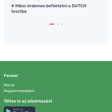
stolja
# Mikor érdemes befektetni a DUTCH
Ne ha
ek
tesztbe
parad
lehe
Ferwer
Rólunk
Nagykereskedelem
Töltse le az alkalmazást
Get it on