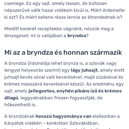
csemege. Ez egy sajt, amely lassan, de biztosan
népszerűvé válik hazai vidékein kívül is. Miért érdemelte
ki ezt? És miért kellene része lennie az étrendednek is?
Mielőtt konkrét receptekbe vágnánk, nézzük meg a
lényegeset: mi is valójában a
bryndza
?
Mi az a bryndza és honnan származik
A bryndza (írásmódja lehet brynza is, a szlovák vagy
lengyel helyesírás szerint) egy
lágy juhsajt
, amely érett
juhsajt kevés sóval való keverésével, majd zúzásával és
krémes masszává keverésével készül. Az eredmény egy
sajt, amely
jellegzetes, enyhén pikáns ízű és krémes
állagú
, leggyakrabban frissen fogyasztják, de
hőkezelhető is.
A bryndzának
hosszú hagyománya van
elsősorban a
Kárpátok vidékén – konkrétan Szlovákiában,