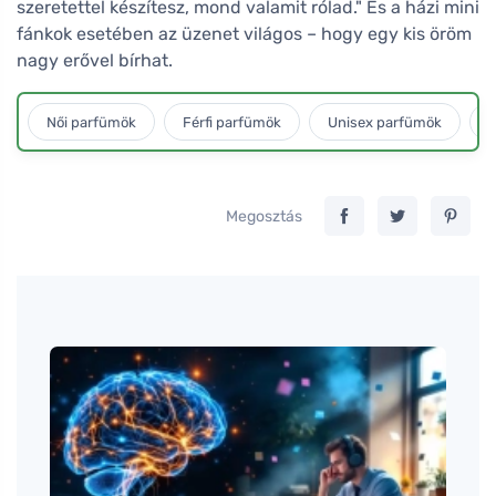
szeretettel készítesz, mond valamit rólad." És a házi mini
fánkok esetében az üzenet világos – hogy egy kis öröm
nagy erővel bírhat.
Női parfümök
Férfi parfümök
Unisex parfümök
L
Megosztás