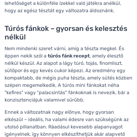
lehetőséget a különféle ízekkel való játékra anélkül,
hogy az egész tésztát egy változatra áldoznánk.
Túrós fánkok – gyorsan és kelesztés
nélkül
Nem mindenki szeret várni, amíg a tészta megkel. És
éppen nekik szól a
túrós fánk recept
, amely élesztő
nélkül készül. Az alapot a lágy túró, tojás, finomliszt,
sütőpor és egy kevés cukor képezi. Az eredmény egy
kompaktabb, de mégis puha tészta, amely sütés közben
szépen megemelkedik. A túrós mini fánkokat néha
"kefires" vagy "palacsintás" fánkoknak is nevezik, bár a
konzisztenciájuk valamivel sűrűbb.
Ennek a változatnak nagy előnye, hogy gyorsan
elkészül – ideális, ha valami édesre van szükségünk az
utolsó pillanatban. Ráadásul kevesebb alapanyagot
igényelnek, így könnyen elkészíthetjük akár alapvető