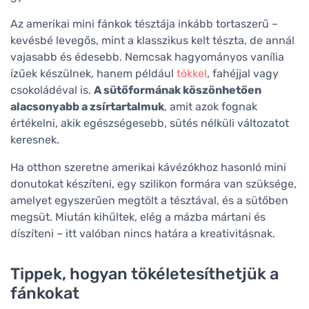
Az amerikai mini fánkok tésztája inkább tortaszerű –
kevésbé levegős, mint a klasszikus kelt tészta, de annál
vajasabb és édesebb. Nemcsak hagyományos vanília
ízűek készülnek, hanem például
tökkel
, fahéjjal vagy
csokoládéval is.
A sütőformának köszönhetően
alacsonyabb a zsírtartalmuk
, amit azok fognak
értékelni, akik egészségesebb, sütés nélküli változatot
keresnek.
Ha otthon szeretne amerikai kávézókhoz hasonló mini
donutokat készíteni, egy szilikon formára van szüksége,
amelyet egyszerűen megtölt a tésztával, és a sütőben
megsüt. Miután kihűltek, elég a mázba mártani és
díszíteni – itt valóban nincs határa a kreativitásnak.
Tippek, hogyan tökéletesíthetjük a
fánkokat