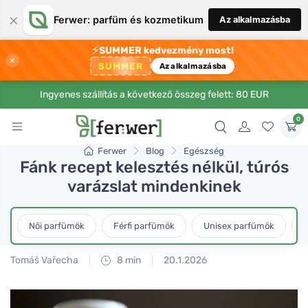
×
Ferwer: parfüm és kozmetikum
Az alkalmazásba
⚡
SUMMER kedvezmény most!
×
SUMMER
Az alkalmazásba
Ingyenes szállítás a következő összeg felett: 80 EUR
0
Ferwer
Blog
Egészség
Fánk recept kelesztés nélkül, túrós
varázslat mindenkinek
Női parfümök
Férfi parfümök
Unisex parfümök
L
Tomáš Vařecha
8 min
20.1.2026