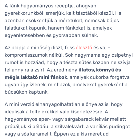
A fánk hagyományos receptje, ahogyan
gyerekkorunkból ismerjük, kelt tésztából készül. Ha
azonban csökkentjük a méretüket, nemcsak bájos
falatkákat kapunk, hanem fánkokat is, amelyek
egyenletesebben és gyorsabban sülnek.
Az alapja a minőségi liszt, friss
élesztő
és vaj –
kompromisszumok nélkül. Sok nagymama egy csipetnyi
rumot is hozzáad, hogy a tészta sütés közben ne szívja
fel annyira a zsírt. Az eredmény
illatos, könnyű és
mégis laktató mini fánkok
, amelyek cukorba forgatva
ugyanúgy ízlenek, mint azok, amelyeket gyerekként a
búcsúkon kaptunk.
A mini verzió elhanyagolhatatlan előnye az is, hogy
ideálisak a töltelékekkel való kísérletezésre. A
hagyományos eper- vagy sárgabarack lekvár mellett
próbáljuk ki például a szilvalekvárt, a vaníliás pudingot
vagy a sós karamellt. Éppen ez a kis méret ad