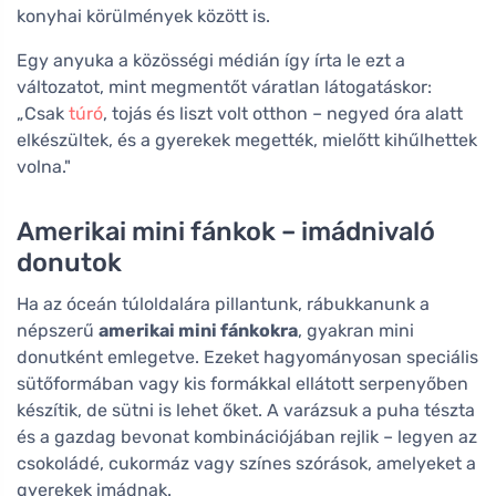
konyhai körülmények között is.
Egy anyuka a közösségi médián így írta le ezt a
változatot, mint megmentőt váratlan látogatáskor:
„Csak
túró
, tojás és liszt volt otthon – negyed óra alatt
elkészültek, és a gyerekek megették, mielőtt kihűlhettek
volna."
Amerikai mini fánkok – imádnivaló
donutok
Ha az óceán túloldalára pillantunk, rábukkanunk a
népszerű
amerikai mini fánkokra
, gyakran mini
donutként emlegetve. Ezeket hagyományosan speciális
sütőformában vagy kis formákkal ellátott serpenyőben
készítik, de sütni is lehet őket. A varázsuk a puha tészta
és a gazdag bevonat kombinációjában rejlik – legyen az
csokoládé, cukormáz vagy színes szórások, amelyeket a
gyerekek imádnak.