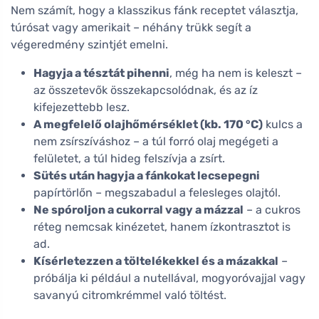
Nem számít, hogy a klasszikus fánk receptet választja,
túrósat vagy amerikait – néhány trükk segít a
végeredmény szintjét emelni.
Hagyja a tésztát pihenni
, még ha nem is keleszt –
az összetevők összekapcsolódnak, és az íz
kifejezettebb lesz.
A megfelelő olajhőmérséklet (kb. 170 °C)
kulcs a
nem zsírszíváshoz – a túl forró olaj megégeti a
felületet, a túl hideg felszívja a zsírt.
Sütés után hagyja a fánkokat lecsepegni
papírtörlőn – megszabadul a felesleges olajtól.
Ne spóroljon a cukorral vagy a mázzal
– a cukros
réteg nemcsak kinézetet, hanem ízkontrasztot is
ad.
Kísérletezzen a töltelékekkel és a mázakkal
–
próbálja ki például a nutellával, mogyoróvajjal vagy
savanyú citromkrémmel való töltést.