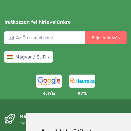
Iratkozzon fel hírlevelünkre
Bejelentkezés
Magyar / EUR
4,7/5
97%
Másnapra és ingyenesen
Ingyenes szállítás a következő összeg felett: 80 EUR