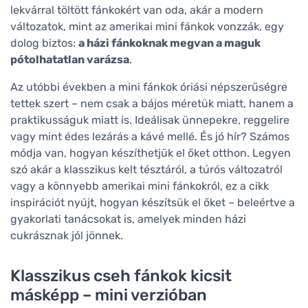
lekvárral töltött fánkokért van oda, akár a modern
változatok, mint az amerikai mini fánkok vonzzák, egy
dolog biztos:
a házi fánkoknak megvan a maguk
pótolhatatlan varázsa
.
Az utóbbi években a mini fánkok óriási népszerűségre
tettek szert – nem csak a bájos méretük miatt, hanem a
praktikusságuk miatt is. Ideálisak ünnepekre, reggelire
vagy mint édes lezárás a kávé mellé. És jó hír? Számos
módja van, hogyan készíthetjük el őket otthon. Legyen
szó akár a klasszikus kelt tésztáról, a túrós változatról
vagy a könnyebb amerikai mini fánkokról, ez a cikk
inspirációt nyújt, hogyan készítsük el őket – beleértve a
gyakorlati tanácsokat is, amelyek minden házi
cukrásznak jól jönnek.
Klasszikus cseh fánkok kicsit
másképp – mini verzióban