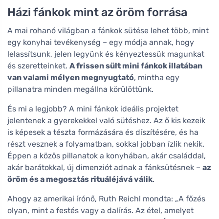
Házi fánkok mint az öröm forrása
A mai rohanó világban a fánkok sütése lehet több, mint
egy konyhai tevékenység – egy módja annak, hogy
lelassítsunk, jelen legyünk és kényeztessük magunkat
és szeretteinket.
A frissen sült mini fánkok illatában
van valami mélyen megnyugtató
, mintha egy
pillanatra minden megállna körülöttünk.
És mi a legjobb? A mini fánkok ideális projektet
jelentenek a gyerekekkel való sütéshez. Az ő kis kezeik
is képesek a tészta formázására és díszítésére, és ha
részt vesznek a folyamatban, sokkal jobban ízlik nekik.
Éppen a közös pillanatok a konyhában, akár családdal,
akár barátokkal, új dimenziót adnak a fánksütésnek –
az
öröm és a megosztás rituáléjává válik
.
Ahogy az amerikai írónő, Ruth Reichl mondta: „A főzés
olyan, mint a festés vagy a dalírás. Az étel, amelyet