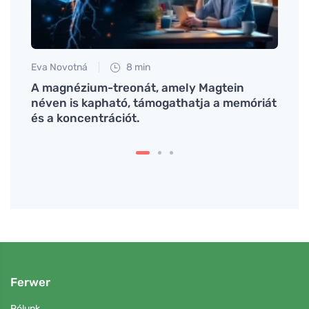
Eva Novotná
8 min
Tomáš
A magnézium-treonát, amely Magtein
Hogya
néven is kapható, támogathatja a memóriát
hogya
és a koncentrációt.
Ferwer
Rólunk