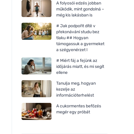
A folyosói edzés jobban
működik, mint gondolná –
még kis lakásban is
# Jak podpořit dítě v
překonávání studu bez
tlaku ## Hogyan
támogassuk a gyermeket
a szégyenérzet l
# Miért fáj a fejünk az
időjárás miatt, és mi segít
ellene
Tanulja meg, hogyan
kezelje az
információterhelést
A cukormentes befőzés
megér egy próbát