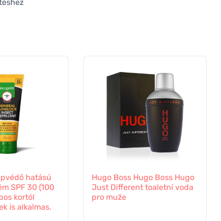
ítéshez
apvédő hatású
Hugo Boss Hugo Boss Hugo
ém SPF 30 (100
Just Different toaletní voda
pos kortól
pro muže
k is alkalmas.