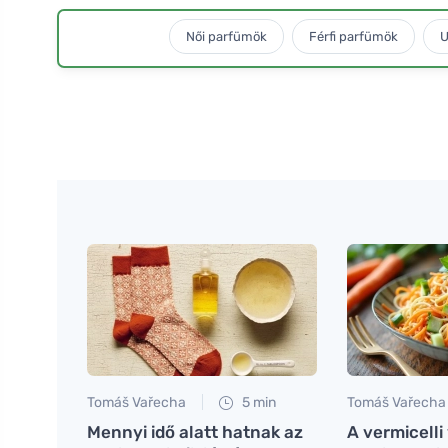
Női parfümök
Férfi parfümök
U
Tomáš Vařecha
5 min
Tomáš Vařecha
Mennyi idő alatt hatnak az
A vermicelli