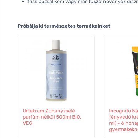
friss bazsalikom vagy más fűszernövények dísz
Próbálja ki természetes termékeinket
Urtekram Zuhanyzselé
Incognito N
parfüm nélkül 500ml BIO,
fényvédő kr
VEG
ml) - 6 hóna
gyermekekne