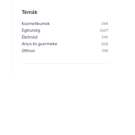
Témák
Kozmetikumok
268
Egészség
2607
Életmód
240
Anya és gyermeke
208
Otthon
338
Chimpanzee Energiagél
Henné Color Finom t
ananász - csokoládé 35g
öntet 90ml Geszten