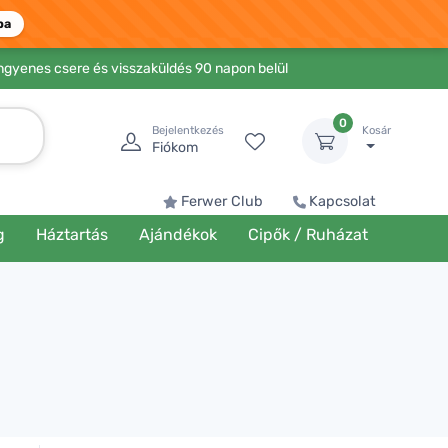
ba
Ingyenes csere és visszaküldés 90 napon belül
0
Bejelentkezés
Kosár
Fiókom
Ferwer Club
Kapcsolat
g
Háztartás
Ajándékok
Cipők / Ruházat