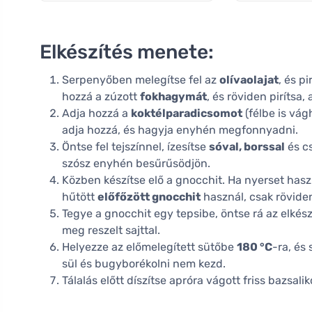
Elkészítés menete:
Serpenyőben melegítse fel az
olívaolajat
, és p
hozzá a zúzott
fokhagymát
, és röviden pirítsa, 
Adja hozzá a
koktélparadicsomot
(félbe is vág
adja hozzá, és hagyja enyhén megfonnyadni.
Öntse fel tejszínnel, ízesítse
sóval, borssal
és cs
szósz enyhén besűrűsödjön.
Közben készítse elő a gnocchit. Ha nyerset haszn
hűtött
előfőzött gnocchit
használ, csak rövide
Tegye a gnocchit egy tepsibe, öntse rá az elkész
meg reszelt sajttal.
Helyezze az előmelegített sütőbe
180 °C
-ra, és
sül és bugyborékolni nem kezd.
Tálalás előtt díszítse apróra vágott friss bazsal