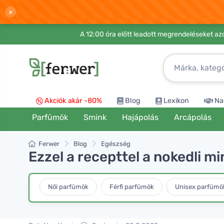
×
A 12:00 óra előtt leadott megrendeléseket azo
Akciók akár -80%
Blog
Lexikon
Na
Parfümök
Smink
Hajápolás
Arcápolás
Ferwer
Blog
Egészség
Ezzel a recepttel a nokedli mi
Női parfümök
Férfi parfümök
Unisex parfümö