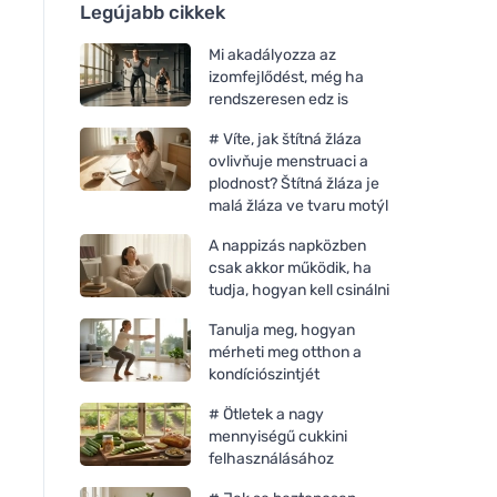
Legújabb cikkek
Mi akadályozza az
izomfejlődést, még ha
rendszeresen edz is
# Víte, jak štítná žláza
ovlivňuje menstruaci a
plodnost? Štítná žláza je
malá žláza ve tvaru motýl
A nappizás napközben
csak akkor működik, ha
tudja, hogyan kell csinálni
Tanulja meg, hogyan
mérheti meg otthon a
kondíciószintjét
# Ötletek a nagy
mennyiségű cukkini
felhasználásához