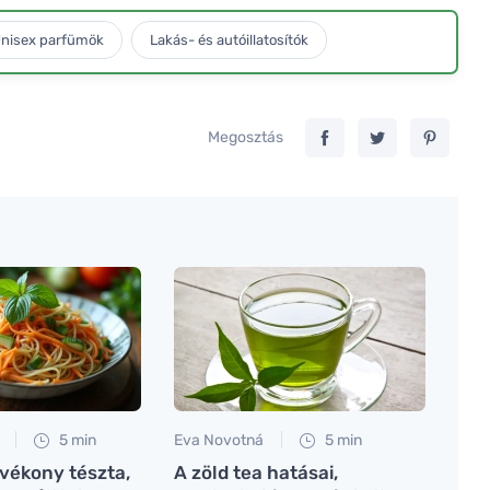
nisex parfümök
Lakás- és autóillatosítók
Megosztás
5 min
Eva Novotná
5 min
 vékony tészta,
A zöld tea hatásai,