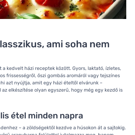
lasszikus, ami soha nem
 kedvelt házi receptek között. Gyors, laktató, ízletes,
os frissességről, őszi gombás aromáról vagy tejszínes
i azt nyújtja, amit egy házi ételtől elvárunk –
l az elkészítése olyan egyszerű, hogy még egy kezdő is
lis étel minden napra
ndenhez – a zöldségektől kezdve a húsokon át a sajtokig.
nyörű aranybarna felülettel jutalmazza meg, hanem