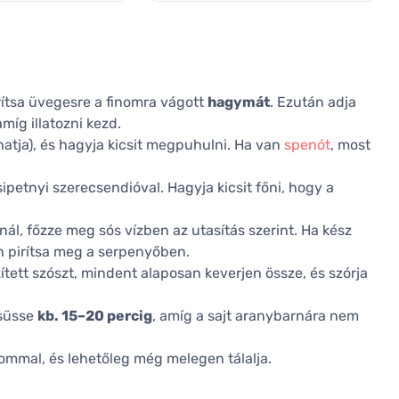
irítsa üvegesre a finomra vágott
hagymát
. Ezután adja
amíg illatozni kezd.
hatja), és hagyja kicsit megpuhulni. Ha van
spenót
, most
ipetnyi szerecsendióval. Hagyja kicsit főni, hogy a
ál, főzze meg sós vízben az utasítás szerint. Ha kész
n pirítsa meg a serpenyőben.
ített szószt, mindent alaposan keverjen össze, és szórja
 süsse
kb. 15–20 percig
, amíg a sajt aranybarnára nem
ikommal, és lehetőleg még melegen tálalja.