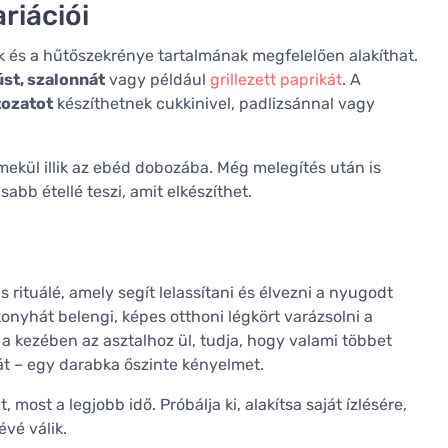
riációi
nek és a hűtőszekrénye tartalmának megfelelően alakíthat.
úst, szalonnát
vagy például
grillezett paprikát
. A
tozatot
készíthetnek cukkinivel, padlizsánnal vagy
mekül illik az ebéd dobozába. Még melegítés után is
sabb étellé teszi, amit elkészíthet.
 rituálé, amely segít lelassítani és élvezni a nyugodt
konyhát belengi, képes otthoni légkört varázsolni a
a kezében az asztalhoz ül, tudja, hogy valami többet
t – egy darabka őszinte kényelmet.
most a legjobb idő. Próbálja ki, alakítsa saját ízlésére,
évé válik.