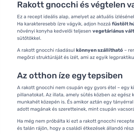
Rakott gnocchi és végtelen va
Ez a recept ideális alap, amelyet az aktuális ízlésé
Ha karakteresebb ízre vágyik, adjon hozzá
füstölt h
növényi konyha kedvelői teljesen
vegetáriánus vál
sütőtökkel.
A rakott gnocchi ráadásul
könnyen szállítható
– re
megőrzi struktúráját és ízét, ami az egyik legpraktiku
Az otthon íze egy tepsiben
A rakott gnocchi nem csupán egy gyors étel – egy kis
pillanatokat. Az illata, amely sütés közben az egész 
munkahét közepén is. És amikor aztán egy tányérral 
adott magának és szeretteinek, mint csupán vacsorá
Ha még nem próbálta ki ezt a rakott gnocchi receptet, 
és talán rájön, hogy a családi étkezések állandó rész