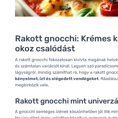
Rakott gnocchi: Krémes k
okoz csalódást
A rakott gnocchi fokozatosan kivívta magának helyét a
és számtalan variációt kínál. Legyen szó paradicsom
lágyságról, mindig számíthat rá, hogy a rakott gnocch
kényelmet, ízt és elégedett vendégeket
. Ráadásu
megbirkózik vele.
Rakott gnocchi mint univerzá
A gnocchi semleges ízének köszönhetően jól illik mi
Ha úgy dönt, hogy rakottan készíti el, nemcsak gyö