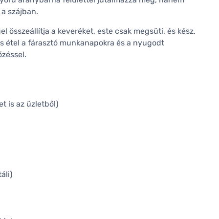
 a szájban.
el összeállítja a keveréket, este csak megsüti, és kész.
s étel a fárasztó munkanapokra és a nyugodt
őzéssel.
 is az üzletből)
áli)