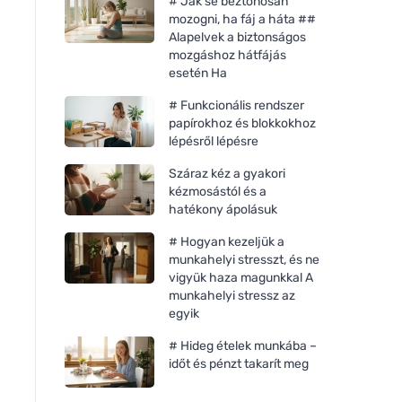
# Jak se beztonosan
mozogni, ha fáj a háta ##
Alapelvek a biztonságos
mozgáshoz hátfájás
esetén Ha
# Funkcionális rendszer
papírokhoz és blokkokhoz
lépésről lépésre
Száraz kéz a gyakori
kézmosástól és a
hatékony ápolásuk
# Hogyan kezeljük a
munkahelyi stresszt, és ne
vigyük haza magunkkal A
munkahelyi stressz az
egyik
# Hideg ételek munkába –
időt és pénzt takarít meg