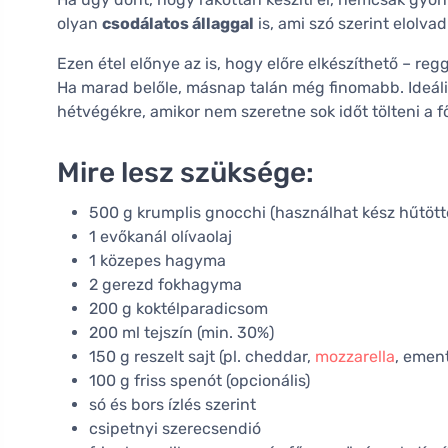
olyan
csodálatos állaggal
is, ami szó szerint elolvad
Ezen étel előnye az is, hogy előre elkészíthető – regg
Ha marad belőle, másnap talán még finomabb. Ideáli
hétvégékre, amikor nem szeretne sok időt tölteni a f
Mire lesz szüksége:
500 g krumplis gnocchi (használhat kész hűtöttet
1 evőkanál olívaolaj
1 közepes hagyma
2 gerezd fokhagyma
200 g koktélparadicsom
200 ml tejszín (min. 30%)
150 g reszelt sajt (pl. cheddar,
mozzarella
, ement
100 g friss spenót (opcionális)
só és bors ízlés szerint
csipetnyi szerecsendió