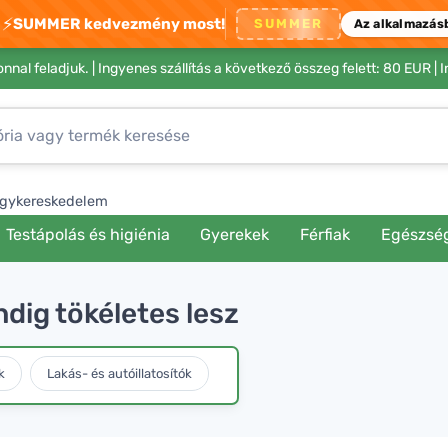
⚡
SUMMER kedvezmény most!
SUMMER
Az alkalmazás
nnal feladjuk. |
Ingyenes szállítás a következő összeg felett: 80 EUR
| 
gykereskedelem
Testápolás és higiénia
Gyerekek
Férfiak
Egészsé
ndig tökéletes lesz
k
Lakás- és autóillatosítók