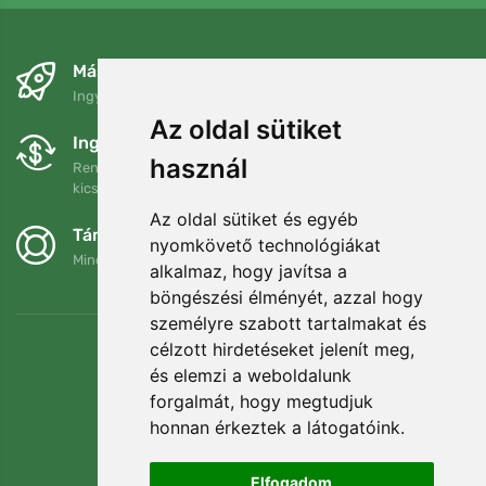
Másnapra és ingyenesen
Ingyenes szállítás a következő összeg felett: 80 EUR
Az oldal sütiket
Ingyenes csere és visszaküldés
használ
Rendelését 90 napon belül bármikor visszaküldheti vagy
kicserélheti.
Az oldal sütiket és egyéb
Támogatjuk a Trees.org-ot
nyomkövető technológiákat
Minden megrendelésért ültetünk egy fát! Bővebben
Rólunk
.
alkalmaz, hogy javítsa a
böngészési élményét, azzal hogy
személyre szabott tartalmakat és
célzott hirdetéseket jelenít meg,
és elemzi a weboldalunk
forgalmát, hogy megtudjuk
honnan érkeztek a látogatóink.
Elfogadom