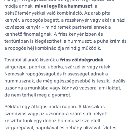
módja annak,
mivel együk a hummuszt
, a
péksüteményekkel való kombináció. Az arab pita
kenyér, a ropogós bagett, a rozskenyér vagy akár a házi
kovászos kenyér – mind remek partnerei ennek a
kenhető finomságnak. A friss kenyér ízben és
textúrában is kiegészítheti a hummuszt: a puha krém és
a ropogós héj kombinációja mindig működik.
További állandó kísérők a
friss zöldségrudak
–
sárgarépa, paprika, uborka, szárzeller vagy retek.
Nemcsak ropogósságot és frissességet adnak a
hummusznak, de még egészségesebbé is teszik. Ideális
uzsonna a munkába vagy könnyű vacsora, ami laktat,
de nem terheli meg a gyomrot.
Például egy átlagos irodai napon. A klasszikus
szendvics vagy az uzsonnára szánt süti helyett
készíthetünk egy doboz hummuszt szeletelt
sárgarépával, paprikával és néhány olívával. Ízletes,