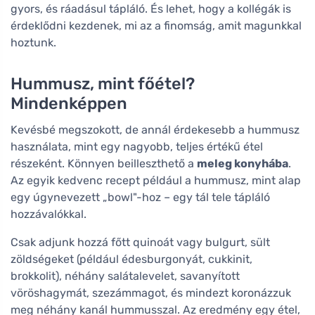
gyors, és ráadásul tápláló. És lehet, hogy a kollégák is
érdeklődni kezdenek, mi az a finomság, amit magunkkal
hoztunk.
Hummusz, mint főétel?
Mindenképpen
Kevésbé megszokott, de annál érdekesebb a hummusz
használata, mint egy nagyobb, teljes értékű étel
részeként. Könnyen beilleszthető a
meleg konyhába
.
Az egyik kedvenc recept például a hummusz, mint alap
egy úgynevezett „bowl"-hoz – egy tál tele tápláló
hozzávalókkal.
Csak adjunk hozzá főtt quinoát vagy bulgurt, sült
zöldségeket (például édesburgonyát, cukkinit,
brokkolit), néhány salátalevelet, savanyított
vöröshagymát, szezámmagot, és mindezt koronázzuk
meg néhány kanál hummusszal. Az eredmény egy étel,