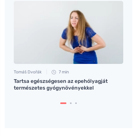
Tomáš Dvořák
7 min
Petr N
s
Tartsa egészségesen az epehólyagját
A ker
természetes gyógynövényekkel
lélek