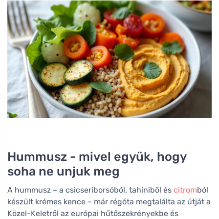
Hummusz - mivel együk, hogy
soha ne unjuk meg
A hummusz – a csicseriborsóból, tahiniből és
citrom
ból
készült krémes kence – már régóta megtalálta az útját a
Közel-Keletről az európai hűtőszekrényekbe és