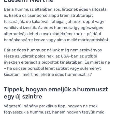
Bár a hummusz általában sós, léteznek édes változatai
is. Ezek a csicseriborsó alapú krém struktúráját
használják, de kakaóval, fahéjjal, juharsziruppal vagy
vaníliával ízesítik. Az édes hummusz így egészséges
alternatívája lehet a csokoládékrémeknek – például
banánkenyérre kenve vagy alma mellé mártogatósként.
Bár az édes hummusz nálunk még nem szokványos
része az üzletek polcainak, az USA-ban az utóbbi
években elterjedt a bioboltok kínálatában. És miért is ne
– ha csicseriborsóból lehet sütiket vagy süteményt
készíteni, miért ne lehetne édes hummuszt is?
Tippek, hogyan emeljük a hummuszt
egy új szintre
Végezetül néhány praktikus tipp, hogyan ne csak
fogyasszuk a hummuszt, hanem hogyan tegyük még