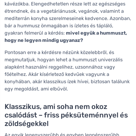
kávézókba. Elengedhetetlen része lett az egészséges
étrendnek, és a vegetáriánusok, vegánok, valamint a
mediterrán konyha szerelmeseinek kedvence. Azonban,
bár a hummusz önmagában is ízletes és tápláló,
gyakran felmerül a kérdés:
mivel együk a hummuszt,
hogy ne legyen mindig ugyanaz?
Pontosan erre a kérdésre nézünk közelebbről, és
megmutatjuk, hogyan lehet a hummuszt univerzális
alapként használni reggelihez, uzsonnához vagy
főételhez. Akár kísérletező kedvűek vagyunk a
konyhában, akár klasszikus ízek hívei, biztosan találunk
egy megoldást, ami elbűvöl.
Klasszikus, ami soha nem okoz
csalódást – friss péksüteménnyel és
zöldségekkel
Az egyik legegyszerűbb és egyben legnépszerűbb