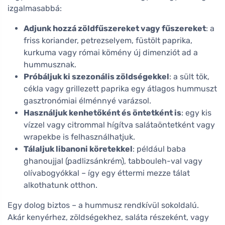
izgalmasabbá:
Adjunk hozzá zöldfűszereket vagy fűszereket
: a
friss koriander, petrezselyem, füstölt paprika,
kurkuma vagy római kömény új dimenziót ad a
hummusznak.
Próbáljuk ki szezonális zöldségekkel
: a sült tök,
cékla vagy grillezett paprika egy átlagos hummuszt
gasztronómiai élménnyé varázsol.
Használjuk kenhetőként és öntetként is
: egy kis
vízzel vagy citrommal hígítva salátaöntetként vagy
wrapekbe is felhasználhatjuk.
Tálaljuk libanoni köretekkel
: például baba
ghanoujjal (padlizsánkrém), tabbouleh-val vagy
olívabogyókkal – így egy éttermi mezze tálat
alkothatunk otthon.
Egy dolog biztos – a hummusz rendkívül sokoldalú.
Akár kenyérhez, zöldségekhez, saláta részeként, vagy