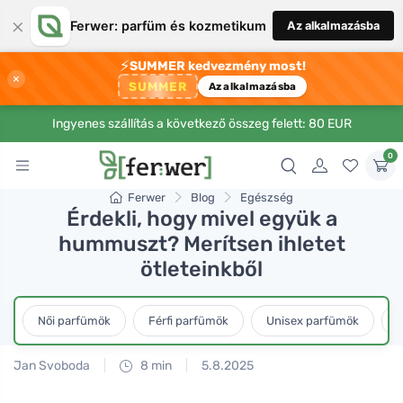
×
Ferwer: parfüm és kozmetikum
Az alkalmazásba
⚡
SUMMER kedvezmény most!
×
SUMMER
Az alkalmazásba
Ingyenes szállítás a következő összeg felett: 80 EUR
0
Ferwer
Blog
Egészség
Érdekli, hogy mivel együk a
hummuszt? Merítsen ihletet
ötleteinkből
Női parfümök
Férfi parfümök
Unisex parfümök
L
Jan Svoboda
8 min
5.8.2025