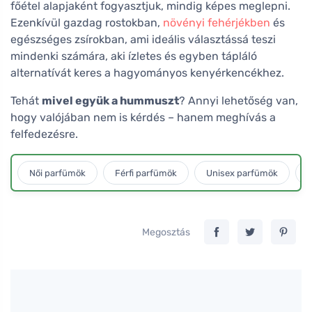
főétel alapjaként fogyasztjuk, mindig képes meglepni.
Ezenkívül gazdag rostokban,
növényi fehérjékben
és
egészséges zsírokban, ami ideális választássá teszi
mindenki számára, aki ízletes és egyben tápláló
alternatívát keres a hagyományos kenyérkencékhez.
Tehát
mivel együk a hummuszt
? Annyi lehetőség van,
hogy valójában nem is kérdés – hanem meghívás a
felfedezésre.
Női parfümök
Férfi parfümök
Unisex parfümök
L
Megosztás