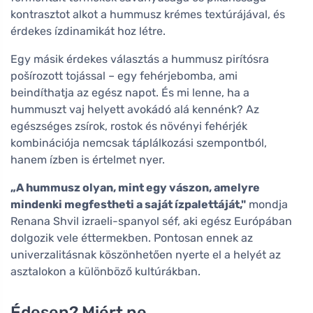
kontrasztot alkot a hummusz krémes textúrájával, és
érdekes ízdinamikát hoz létre.
Egy másik érdekes választás a hummusz pirítósra
pošírozott tojással – egy fehérjebomba, ami
beindíthatja az egész napot. És mi lenne, ha a
hummuszt vaj helyett avokádó alá kennénk? Az
egészséges zsírok, rostok és növényi fehérjék
kombinációja nemcsak táplálkozási szempontból,
hanem ízben is értelmet nyer.
„A hummusz olyan, mint egy vászon, amelyre
mindenki megfestheti a saját ízpalettáját,"
mondja
Renana Shvil izraeli-spanyol séf, aki egész Európában
dolgozik vele éttermekben. Pontosan ennek az
univerzalitásnak köszönhetően nyerte el a helyét az
asztalokon a különböző kultúrákban.
Édesen? Miért ne