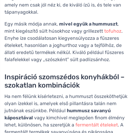
amely nem csak jól néz ki, de kiváló ízű is, és tele van
tápanyagokkal.
Egy másik módja annak,
mivel együk a hummuszt
,
mint kiegészítő sült húsokhoz vagy grillezett
tofuhoz
.
Enyhe íze csodálatosan kiegyensúlyozza a fűszeres
ételeket, hasonlóan a joghurthoz vagy a tejfölhöz, de
állati eredetű termékek nélkül. Kiváló például fűszeres
falafelekkel vagy „szószként” sült padlizsánhoz.
Inspiráció szomszédos konyhákból –
szokatlan kombinációk
Ha nem félünk kísérletezni, a hummuszt összeköthetjük
olyan ízekkel is, amelyek első pillantásra talán nem
jutnának eszünkbe. Például
hummusz savanyú
káposztával
vagy kimchivel meglepően finom élmény
lehet, különösen, ha szeretjük a
fermentált ételeket
. A
fermentált termékek savanyúsága és pikánssága