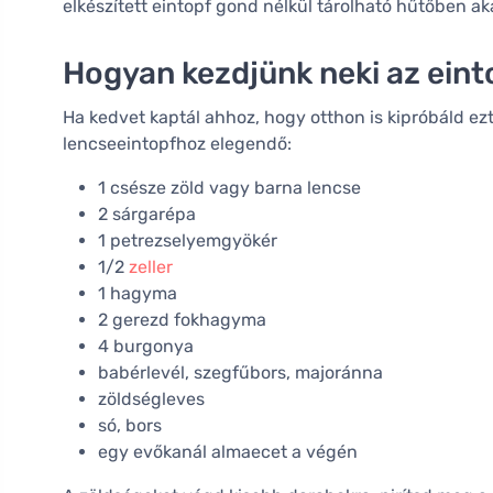
elkészített eintopf gond nélkül tárolható hűtőben ak
Hogyan kezdjünk neki az eint
Ha kedvet kaptál ahhoz, hogy otthon is kipróbáld e
lencseeintopfhoz elegendő:
1 csésze zöld vagy barna lencse
2 sárgarépa
1 petrezselyemgyökér
1/2
zeller
1 hagyma
2 gerezd fokhagyma
4 burgonya
babérlevél, szegfűbors, majoránna
zöldségleves
só, bors
egy evőkanál almaecet a végén