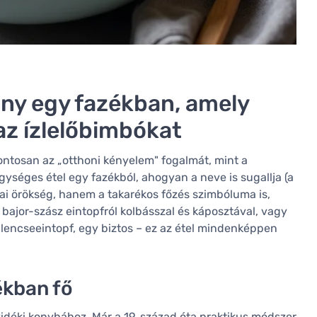
ny egy fazékban, amely
az ízlelőbimbókat
pontosan az „otthoni kényelem" fogalmát, mint a
ységes étel egy fazékból, ahogyan a neve is sugallja (a
ai örökség, hanem a takarékos főzés szimbóluma is,
bajor-szász eintopfról kolbásszal és káposztával, vagy
 lencseeintopf, egy biztos – ez az étel mindenképpen
ékban fő
idéki konyhához. Már a 19. század óta praktikus módszer