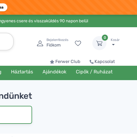
ba
Ingyenes csere és visszaküldés 90 napon belül
0
Bejelentkezés
Kosár
Fiókom
Ferwer Club
Kapcsolat
g
Háztartás
Ajándékok
Cipők / Ruházat
endünket