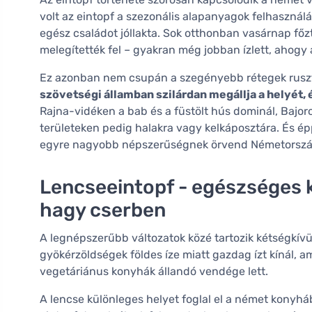
volt az eintopf a szezonális alapanyagok felhasznál
egész családot jóllakta. Sok otthonban vasárnap főz
melegítették fel – gyakran még jobban ízlett, ahogy 
Ez azonban nem csupán a szegényebb rétegek ruszt
szövetségi államban szilárdan megállja a helyét, 
Rajna-vidéken a bab és a füstölt hús dominál, Bajo
területeken pedig halakra vagy kelkáposztára. És ép
egyre nagyobb népszerűségnek örvend Németország 
Lencseeintopf - egészséges 
hagy cserben
A legnépszerűbb változatok közé tartozik kétségkívü
gyökérzöldségek földes íze miatt gazdag ízt kínál, a
vegetáriánus konyhák állandó vendége lett.
A lencse különleges helyet foglal el a német kony