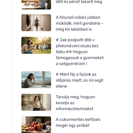
időt és pénzt takarít meg
A folyosói edzés jobban
működik, mint gondolná –
még kis lakásban is
# Jak podpořit dítě v
překonávání studu bez
tlaku ## Hogyan
támogassuk a gyermeket
a szégyenérzet l
# Miért fáj a fejünk az
időjárás miatt, és mi segít
ellene
Tanulja meg, hogyan
kezelje az
információterhelést
A cukormentes befőzés
megér egy próbát