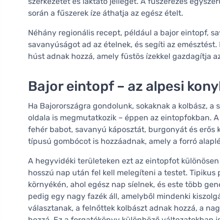
szerkezetét és laktató jellegét. A fűszerezés egysze
során a fűszerek íze áthatja az egész ételt.
Néhány regionális recept, például a bajor eintopf, s
savanyúságot ad az ételnek, és segíti az emésztést.
húst adnak hozzá, amely füstös ízekkel gazdagítja az
Bajor eintopf – az alpesi kon
Ha Bajorországra gondolunk, sokaknak a kolbász, a s
oldala is megmutatkozik – éppen az eintopfokban. A 
fehér babot, savanyú káposztát, burgonyát és erős 
típusú gombócot is hozzáadnak, amely a forró alaplé
A hegyvidéki területeken ezt az eintopfot különösen 
hosszú nap után fel kell melegíteni a testet. Tipik
környékén, ahol egész nap síelnek, és este több gene
pedig egy nagy fazék áll, amelyből mindenki kiszol
választanak, a felnőttek kolbászt adnak hozzá, a nag
hozzá. Ez a forgatókönyv különböző változatokban 