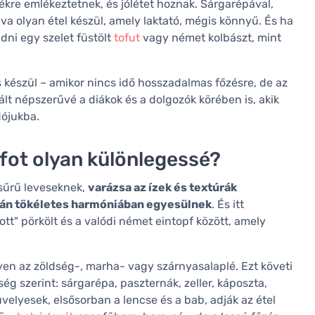
ékre emlékeztetnek, és jólétet hoznak. Sárgarépával,
lva olyan étel készül, amely laktató, mégis könnyű. És ha
dni egy szelet füstölt
tofut
vagy német kolbászt, mint
 készül – amikor nincs idő hosszadalmas főzésre, de az
lt népszerűvé a diákok és a dolgozók körében is, akik
dójukba.
pfot olyan különlegessé?
 sűrű leveseknek,
varázsa az ízek és textúrák
orán tökéletes harmóniában egyesülnek
. És itt
t" pörkölt és a valódi német eintopf között, amely
gyen az zöldség-, marha- vagy szárnyasalaplé. Ezt követi
ég szerint: sárgarépa, paszternák, zeller, káposzta,
elyesek, elsősorban a lencse és a bab, adják az étel