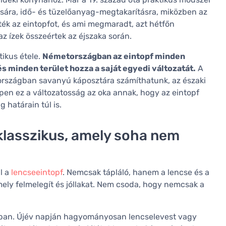
ására, idő- és tüzelőanyag-megtakarításra, miközben az
ték az eintopfot, és ami megmaradt, azt hétfőn
az ízek összeértek az éjszaka során.
ikus étele.
Németországban az eintopf minden
és minden terület hozza a saját egyedi változatát.
A
rországban savanyú káposztára számíthatunk, az északi
pen ez a változatosság az oka annak, hogy az eintopf
határain túl is.
klasszikus, amely soha nem
l a
lencseeintopf
. Nemcsak tápláló, hanem a lencse és a
mely felmelegít és jóllakat. Nem csoda, hogy nemcsak a
hában. Újév napján hagyományosan lencselevest vagy