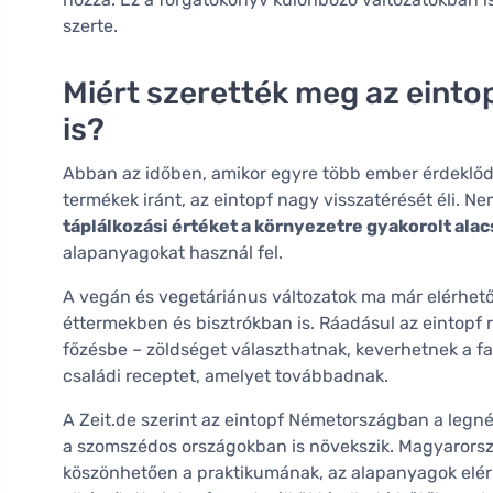
szerte.
Miért szerették meg az einto
is?
Abban az időben, amikor egyre több ember érdeklődi
termékek iránt, az eintopf nagy visszatérését éli. N
táplálkozási értéket a környezetre gyakorolt ala
alapanyagokat használ fel.
A vegán és vegetáriánus változatok ma már elérhető
éttermekben és bisztrókban is. Ráadásul az eintopf
főzésbe – zöldséget választhatnak, keverhetnek a f
családi receptet, amelyet továbbadnak.
A Zeit.de szerint az eintopf Németországban a legné
a szomszédos országokban is növekszik. Magyarország
köszönhetően a praktikumának, az alapanyagok elér