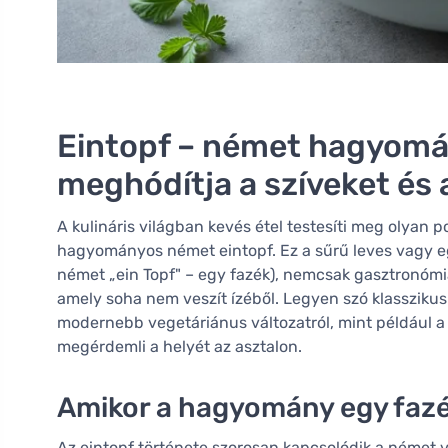
Eintopf – német hagyomá
meghódítja a szíveket és 
A kulináris világban kevés étel testesíti meg olyan 
hagyományos német eintopf. Ez a sűrű leves vagy eg
német „ein Topf" – egy fazék), nemcsak gasztronómi
amely soha nem veszít ízéből. Legyen szó klasszikus 
modernebb vegetáriánus változatról, mint például a
megérdemli a helyét az asztalon.
Amikor a hagyomány egy faz
Az eintopf története szorosan kapcsolódik a német v