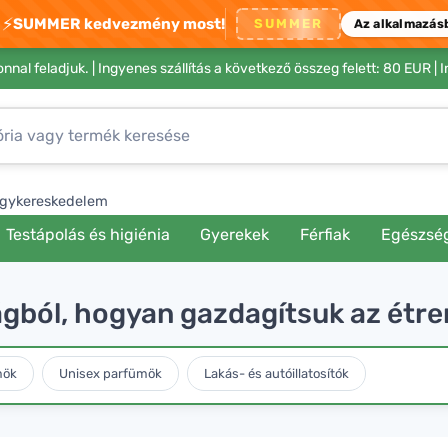
⚡
SUMMER kedvezmény most!
SUMMER
Az alkalmazás
nnal feladjuk. |
Ingyenes szállítás a következő összeg felett: 80 EUR
| 
gykereskedelem
Testápolás és higiénia
Gyerekek
Férfiak
Egészsé
ágból, hogyan gazdagítsuk az étr
mök
Unisex parfümök
Lakás- és autóillatosítók