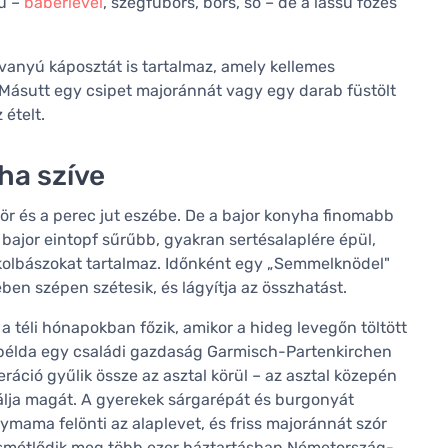
rű –
babérlevél
, szegfűbors, bors, só – de a lassú főzés
avanyú káposztát is tartalmaz, amely kellemes
 Másutt egy csipet majoránnát vagy egy darab füstölt
 ételt.
yha szíve
ör és a perec jut eszébe. De a bajor konyha finomabb
bajor eintopf sűrűbb, gyakran sertésalaplére épül,
kolbászokat tartalmaz. Időnként egy „Semmelknödel"
ben szépen szétesik, és lágyítja az összhatást.
a téli hónapokban főzik, amikor a hideg levegőn töltött
us példa egy családi gazdaság Garmisch-Partenkirchen
ráció gyűlik össze az asztal körül – az asztal közepén
gálja magát. A gyerekek sárgarépát és burgonyát
ymama felönti az alaplevet, és friss majoránnát szór
ismétlődik meg több ezer háztartásban Németország-