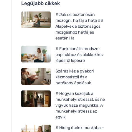
Legújabb cikkek
# Jak se beztonosan
mozogni, ha fáj a háta ##
Alapelvek a biztonságos
mozgáshoz hátfájás
esetén Ha
# Funkcionális rendszer
papírokhoz és blokkokhoz
lépésről lépésre
Száraz kéz a gyakori
kézmosástól és a
hatékony ápolásuk
# Hogyan kezeljük a
munkahelyi stresszt, és ne
vigyük haza magunkkal A
munkahelyi stressz az
egyik
# Hideg ételek munkába –