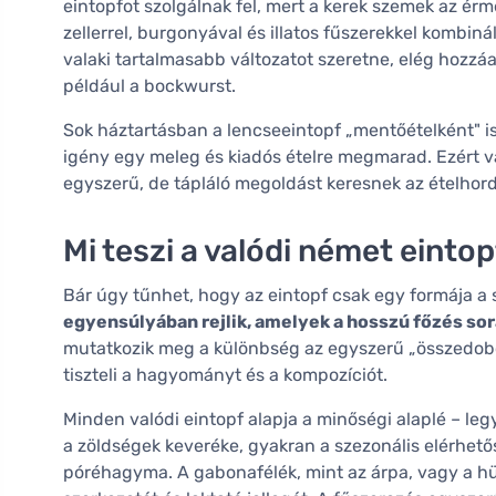
eintopfot szolgálnak fel, mert a kerek szemek az érm
zellerrel, burgonyával és illatos fűszerekkel kombiná
valaki tartalmasabb változatot szeretne, elég hozzáa
például a bockwurst.
Sok háztartásban a lencseeintopf „mentőételként" is
igény egy meleg és kiadós ételre megmarad. Ezért vá
egyszerű, de tápláló megoldást keresnek az ételhor
Mi teszi a valódi német einto
Bár úgy tűnhet, hogy az eintopf csak egy formája a
egyensúlyában rejlik, amelyek a hosszú főzés s
mutatkozik meg a különbség az egyszerű „összedobot
tiszteli a hagyományt és a kompozíciót.
Minden valódi eintopf alapja a minőségi alaplé – le
a zöldségek keveréke, gyakran a szezonális elérhetős
póréhagyma. A gabonafélék, mint az árpa, vagy a hüv