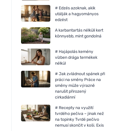
# Edzés azoknak, akik
utálják a hagyományos
edzést
A karbantartás nélküli kert
könnyebb, mint gondolná
# Hajápolás kemény
vízben drága termékek
nélkül
# Jak zvládnout spánek při
práci na směny Práce na
směny může výrazně
narušit přirozený
cirkadiánní
# Recepty na využití
tvrdého pečiva – jinak než
na topinky Tvrdé pečivo
nemusí skončit v koši. Exis