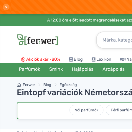
×
A 12:00 óra előtt leadott megrendeléseket azo
Akciók akár -80%
Blog
Lexikon
Na
Parfümök
Smink
Hajápolás
Arcápolás
Ferwer
Blog
Egészség
Eintopf variációk Németorsz
Női parfümök
Férfi parfü