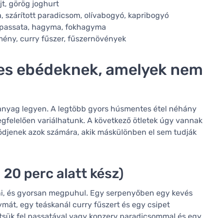
ajt, görög joghurt
ta, szárított paradicsom, olívabogyó, kapribogyó
i, passata, hagyma, fokhagyma
kömény, curry fűszer, fűszernövények
es ebédeknek, amelyek nem
panyag legyen. A legtöbb gyors húsmentes étel néhány
egfelelően variálhatunk. A következő ötletek úgy vannak
djenek azok számára, akik máskülönben el sem tudják
 20 perc alatt kész)
tni, és gyorsan megpuhul. Egy serpenyőben egy kevés
mát, egy teáskanál curry fűszert és egy csipet
ntsük fel passatával vagy konzerv paradicsommal és egy