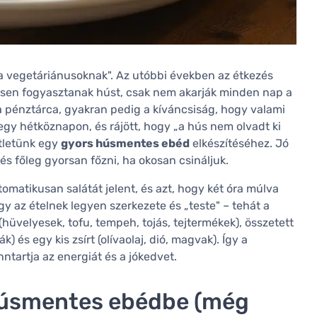
 vegetáriánusoknak". Az utóbbi években az étkezés
vesen fogyasztanak húst, csak nem akarják minden nap a
a pénztárca, gyakran pedig a kíváncsiság, hogy valami
t egy hétköznapon, és rájött, hogy „a hús nem olvadt ki
ötletünk egy
gyors húsmentes ebéd
elkészítéséhez. Jó
 és főleg gyorsan főzni, ha okosan csináljuk.
omatikusan salátát jelent, és azt, hogy két óra múlva
y az ételnek legyen szerkezete és „teste" – tehát a
hüvelyesek, tofu, tempeh, tojás, tejtermékek), összetett
) és egy kis zsírt (olívaolaj, dió, magvak). Így a
ntartja az energiát és a jókedvet.
 húsmentes ebédbe (még