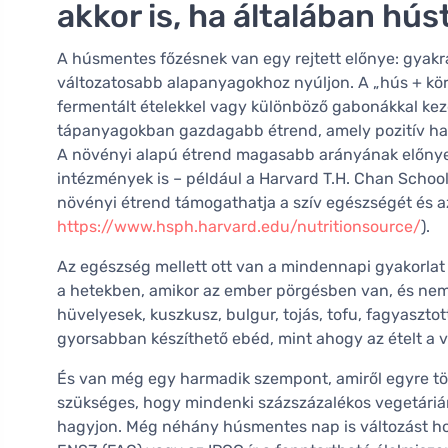
akkor is, ha általában hús
A húsmentes főzésnek van egy rejtett előnye: gyak
változatosabb alapanyagokhoz nyúljon. A „hús + kör
fermentált ételekkel vagy különböző gabonákkal ke
tápanyagokban gazdagabb étrend, amely pozitív hatás
A növényi alapú étrend magasabb arányának előnyei
intézmények is – például a Harvard T.H. Chan School o
növényi étrend támogathatja a szív egészségét és az
https://www.hsph.harvard.edu/nutritionsource/
).
Az egészség mellett ott van a mindennapi gyakorlat 
a hetekben, amikor az ember pörgésben van, és nem 
hüvelyesek, kuszkusz, bulgur, tojás, tofu, fagyaszt
gyorsabban készíthető ebéd, mint ahogy az ételt a v
És van még egy harmadik szempont, amiről egyre tö
szükséges, hogy mindenki százszázalékos vegetáriá
hagyjon. Még néhány húsmentes nap is változást hoz