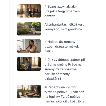
# Edzés azoknak, akik
utálják a hagyományos
edzést
A karbantartás nélküli kert
könnyebb, mint gondolná
# Hajápolás kemény
vízben drága termékek
nélkül
# Jak zvládnout spánek při
práci na směny Práce na
směny může výrazně
narušit přirozený
cirkadiánní
# Recepty na využití
tvrdého pečiva – jinak než
na topinky Tvrdé pečivo
nemusí skončit v koši. Exis