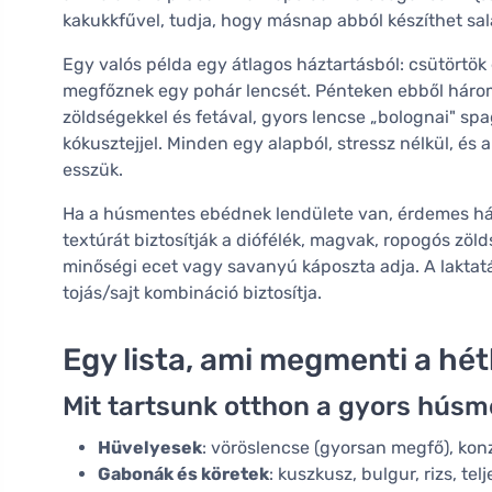
kakukkfűvel, tudja, hogy másnap abból készíthet sal
Egy valós példa egy átlagos háztartásból: csütörtök
megfőznek egy pohár lencsét. Pénteken ebből háro
zöldségekkel és fetával, gyors lencse „bolognai" sp
kókusztejjel. Minden egy alapból, stressz nélkül, és
esszük.
Ha a húsmentes ebédnek lendülete van, érdemes háro
textúrát biztosítják a diófélék, magvak, ropogós zöld
minőségi ecet vagy savanyú káposzta adja. A lakta
tojás/sajt kombináció biztosítja.
Egy lista, ami megmenti a hé
Mit tartsunk otthon a gyors hús
Hüvelyesek
: vöröslencse (gyorsan megfő), kon
Gabonák és köretek
: kuszkusz, bulgur, rizs, te