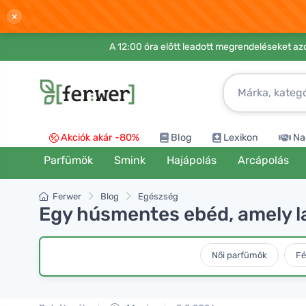
×
A 12:00 óra előtt leadott megrendeléseket azo
Akciók akár -80%
Blog
Lexikon
Na
Parfümök
Smink
Hajápolás
Arcápolás
Ferwer
Blog
Egészség
Egy húsmentes ebéd, amely la
Női parfümök
Fé