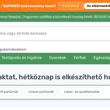
⚡
SUMMER kedvezmény most!
SUMMER
Az alkalmazás
nnal feladjuk. |
Ingyenes szállítás a következő összeg felett: 80 EUR
| 
gykereskedelem
Testápolás és higiénia
Gyerekek
Férfiak
Egészsé
ktat, hétköznap is elkészíthető h
rfi parfümök
Unisex parfümök
Lakás- és autóillatosítók