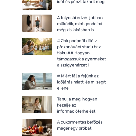
időt és pénzt takarít meg
A folyosói edzés jobban
működik, mint gondolná –
még kis lakásban is
# Jak podpořit dítě v
překonávání studu bez
tlaku ## Hogyan
támogassuk a gyermeket
a szégyenérzet l
# Miért fáj a fejünk az
időjárás miatt, és mi segít
ellene
Tanulja meg, hogyan
kezelje az
információterhelést
A cukormentes befőzés
megér egy próbát