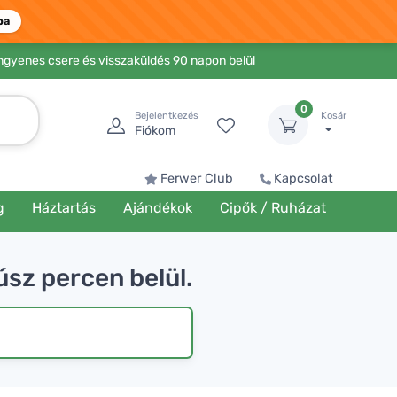
ba
Ingyenes csere és visszaküldés 90 napon belül
0
Bejelentkezés
Kosár
Fiókom
Ferwer Club
Kapcsolat
g
Háztartás
Ajándékok
Cipők / Ruházat
úsz percen belül.