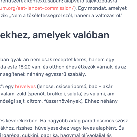
errendszerek kontextusában; alapvető tájékozódásra
orum.org/eat-lancet-commission/
). Egy mondat, amelyet
k: „Nem a tökéletességről szól, hanem a változásról."
ekhez, amelyek valóban
jában gyakran nem csak receptet keres, hanem egy
rda este 18:20 van, és otthon éhes étkezők várnak, és az
or segítenek néhány egyszerű szabály.
k": egy
hüvelyes
(lencse, csicseriborsó, bab – akár
 valami zöld (spenót, brokkoli, saláta) és valami, ami
minőségi sajt, citrom, fűszernövények). Ehhez néhány
 és keverékekben. Ha nagyobb adag paradicsomos szósz
ákhoz, rizshez, hüvelyesekhez vagy leves alapként. És
árgarépa, cukkini, paprika, hagyma) olívaolajjal és