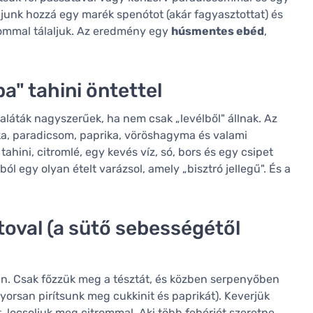
djunk hozzá egy marék spenótot (akár fagyasztottat) és
trommal tálaljuk. Az eredmény egy
húsmentes ebéd
,
a" tahini öntettel
aláták nagyszerűek, ha nem csak „levélből" állnak. Az
rka, paradicsom, paprika, vöröshagyma és valami
tahini, citromlé, egy kevés víz, só, bors és egy csipet
l egy olyan ételt varázsol, amely „bisztró jellegű". És a
toval (a sütő sebességétől
van. Csak főzzük meg a tésztát, és közben serpenyőben
gyorsan pirítsunk meg cukkinit és paprikát). Keverjük
 locsoljuk meg citrommal. Aki több fehérjét szeretne,