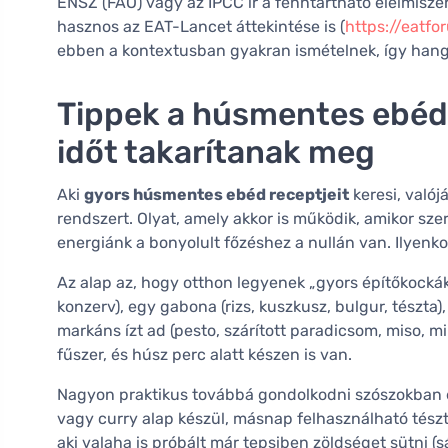
ENSZ (FAO) vagy az IPCC ír a fenntartható élelmisz
hasznos az EAT-Lancet áttekintése is (
https://eatf
ebben a kontextusban gyakran ismételnek, így hangzi
Tippek a húsmentes ebéd
időt takarítanak meg
Aki
gyors húsmentes ebéd receptjeit
keresi, való
rendszert. Olyat, amely akkor is működik, amikor sze
energiánk a bonyolult főzéshez a nullán van. Ilyenk
Az alap az, hogy otthon legyenek „gyors építőkocká
konzerv), egy gabona (rizs, kuszkusz, bulgur, tészta),
markáns ízt ad (pesto, szárított paradicsom, miso, 
fűszer, és húsz perc alatt készen is van.
Nagyon praktikus továbbá gondolkodni szószokban
vagy curry alap készül, másnap felhasználható tészt
aki valaha is próbált már tepsiben zöldséget sütni (s