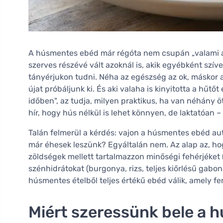
A húsmentes ebéd már régóta nem csupán „valami a
szerves részévé vált azoknál is, akik egyébként szí
tányérjukon tudni. Néha az egészség az ok, máskor 
újat próbáljunk ki. És aki valaha is kinyitotta a hűtő
időben", az tudja, milyen praktikus, ha van néhány 
hír, hogy hús nélkül is lehet könnyen, de laktatóan –
Talán felmerül a kérdés: vajon a húsmentes ebéd aut
már éhesek leszünk? Egyáltalán nem. Az alap az, hog
zöldségek mellett tartalmazzon minőségi fehérjéket (
szénhidrátokat (burgonya, rizs, teljes kiőrlésű gabonák
húsmentes ételből teljes értékű ebéd válik, amely fen
Miért szeressünk bele a