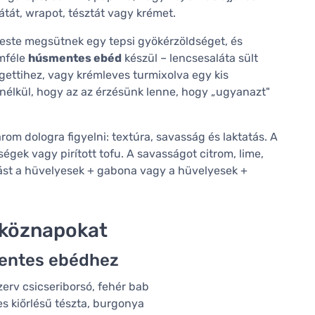
átát, wrapot, tésztát vagy krémet.
 este megsütnek egy tepsi gyökérzöldséget, és
mféle
húsmentes ebéd
készül – lencsesaláta sült
agettihez, vagy krémleves turmixolva egy kis
 anélkül, hogy az az érzésünk lenne, hogy „ugyanazt"
m dologra figyelni: textúra, savasság és laktatás. A
ségek vagy pirított tofu. A savasságot citrom, lime,
tást a hüvelyesek + gabona vagy a hüvelyesek +
tköznapokat
mentes ebédhez
zerv csicseriborsó, fehér bab
ljes kiőrlésű tészta, burgonya