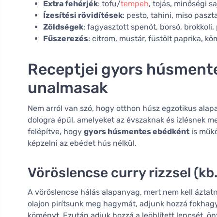
Extra fehérjék
: tofu/
tempeh
, tojás, minőségi s
Ízesítési rövidítések
: pesto, tahini, miso pasz
Zöldségek
: fagyasztott spenót, borsó, brokkol
Fűszerezés
: citrom, mustár, füstölt paprika, 
Receptjei gyors húsment
unalmasak
Nem arról van szó, hogy otthon húsz egzotikus ala
dologra épül, amelyeket az évszaknak és ízlésnek m
felépítve, hogy
gyors húsmentes ebédként
is műkö
képzelni az ebédet hús nélkül.
Vöröslencse curry rizzsel (kb.
A vöröslencse hálás alapanyag, mert nem kell ázta
olajon pirítsunk meg hagymát, adjunk hozzá fokhagy
köményt. Ezután adjuk hozzá a leöblített lencsét, ö