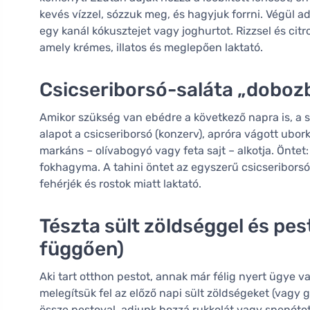
kevés vízzel, sózzuk meg, és hagyjuk forrni. Végül a
egy kanál kókusztejet vagy joghurtot. Rizzsel és ci
amely krémes, illatos és meglepően laktató.
Csicseriborsó-saláta „dobozb
Amikor szükség van ebédre a következő napra is, a s
alapot a csicseriborsó (konzerv), apróra vágott ubo
markáns – olívabogyó vagy feta sajt – alkotja. Öntet: 
fokhagyma. A tahini öntet az egyszerű csicseriborsóbó
fehérjék és rostok miatt laktató.
Tészta sült zöldséggel és pes
függően)
Aki tart otthon pestot, annak már félig nyert ügye 
melegítsük fel az előző napi sült zöldségeket (vagy 
össze pestoval, adjunk hozzá rukkolát vagy spenótot,