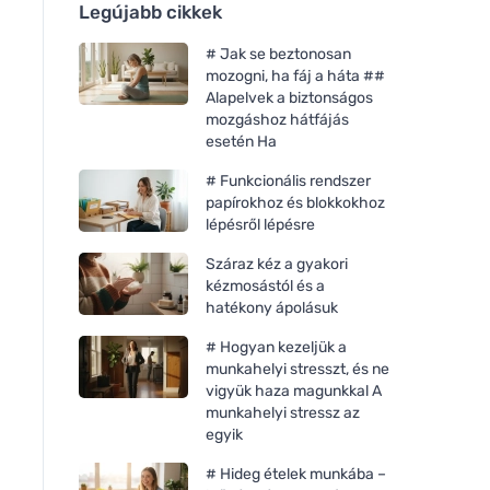
Legújabb cikkek
# Jak se beztonosan
mozogni, ha fáj a háta ##
Alapelvek a biztonságos
mozgáshoz hátfájás
esetén Ha
# Funkcionális rendszer
papírokhoz és blokkokhoz
lépésről lépésre
Száraz kéz a gyakori
kézmosástól és a
hatékony ápolásuk
# Hogyan kezeljük a
munkahelyi stresszt, és ne
vigyük haza magunkkal A
munkahelyi stressz az
egyik
# Hideg ételek munkába –