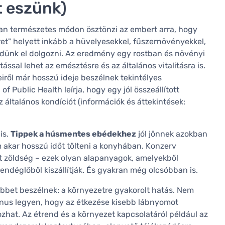
t eszünk)
ran természetes módon ösztönzi az embert arra, hogy
et" helyett inkább a hüvelyesekkel, fűszernövényekkel,
zdünk el dolgozni. Az eredmény egy rostban és növényi
sal lehet az emésztésre és az általános vitalitásra is.
ről már hosszú ideje beszélnek tekintélyes
f Public Health leírja, hogy egy jól összeállított
 általános kondíciót (információk és áttekintések:
is.
Tippek a húsmentes ebédekhez
jól jönnek azokban
akar hosszú időt tölteni a konyhában. Konzerv
ott zöldség – ezek olyan alapanyagok, amelyekből
endéglőből kiszállítják. És gyakran még olcsóbban is.
bbet beszélnek: a környezetre gyakorolt hatás. Nem
nus legyen, hogy az étkezése kisebb lábnyomot
hat. Az étrend és a környezet kapcsolatáról például az