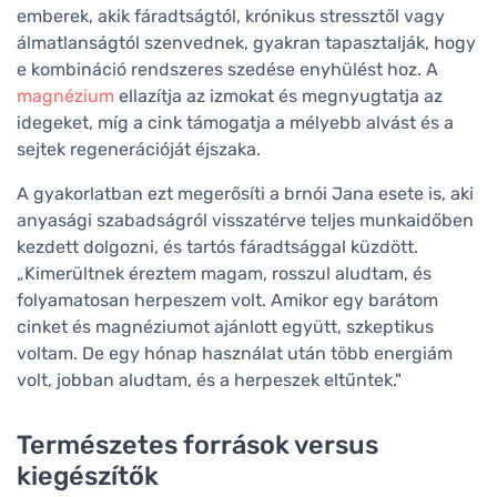
emberek, akik fáradtságtól, krónikus stressztől vagy
álmatlanságtól szenvednek, gyakran tapasztalják, hogy
e kombináció rendszeres szedése enyhülést hoz. A
magnézium
ellazítja az izmokat és megnyugtatja az
idegeket, míg a cink támogatja a mélyebb alvást és a
sejtek regenerációját éjszaka.
A gyakorlatban ezt megerősíti a brnói Jana esete is, aki
anyasági szabadságról visszatérve teljes munkaidőben
kezdett dolgozni, és tartós fáradtsággal küzdött.
„Kimerültnek éreztem magam, rosszul aludtam, és
folyamatosan herpeszem volt. Amikor egy barátom
cinket és magnéziumot ajánlott együtt, szkeptikus
voltam. De egy hónap használat után több energiám
volt, jobban aludtam, és a herpeszek eltűntek."
Természetes források versus
kiegészítők