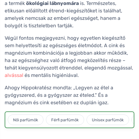
a termék
ökológiai lábnyomára
is. Természetes,
etikusan előállított étrend-kiegészítőket is találhat,
amelyek nemcsak az emberi egészséget, hanem a
bolygót is tiszteletben tartják.
Végül fontos megjegyezni, hogy egyetlen kiegészítő
sem helyettesíti az egészséges életmódot. A cink és
magnézium kombinációja a legjobban akkor működik,
ha az egészséghez való átfogó megközelítés része –
tehát kiegyensúlyozott étrenddel, elegendő mozgással,
alvással
és mentális higiéniával.
Ahogy Hippokratész mondta: „Legyen az étel a
gyógyszered, és a gyógyszer az ételed." És a
magnézium és cink esetében ez duplán igaz.
Női parfümök
Férfi parfümök
Unisex parfümök
L