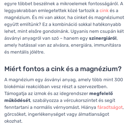
egyre többet beszélnek a mikroelemek fontosságáról. A
leggyakrabban emlegetettek közé tartozik a
cink
és a
magnézium. És mi van akkor, ha cinket és magnéziumot
együtt említünk? Ez a kombináció sokkal hatékonyabb
lehet, mint elsőre gondolnánk. Ugyanis nem csupán két
ásványi anyagról van szó – hanem egy
szinergiáról
,
amely hatással van az alvásra, energiára, immunitásra
és mentális jólétre.
Miért fontos a cink és a magnézium?
A magnézium egy ásványi anyag, amely több mint 300
biokémiai reakcióban vesz részt a szervezetben.
Támogatja az izmok és az idegrendszer
megfelelő
működését
, szabályozza a vércukorszintet és segít
fenntartani a normális vérnyomást. Hiánya
fáradtságot
,
görcsöket, ingerlékenységet vagy álmatlanságot
okozhat.