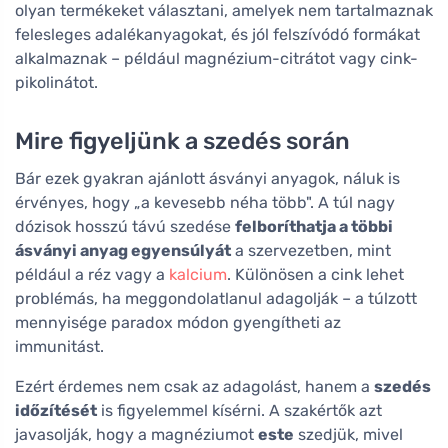
olyan termékeket választani, amelyek nem tartalmaznak
felesleges adalékanyagokat, és jól felszívódó formákat
alkalmaznak – például magnézium-citrátot vagy cink-
pikolinátot.
Mire figyeljünk a szedés során
Bár ezek gyakran ajánlott ásványi anyagok, náluk is
érvényes, hogy „a kevesebb néha több". A túl nagy
dózisok hosszú távú szedése
felboríthatja a többi
ásványi anyag egyensúlyát
a szervezetben, mint
például a réz vagy a
kalcium
. Különösen a cink lehet
problémás, ha meggondolatlanul adagolják – a túlzott
mennyisége paradox módon gyengítheti az
immunitást.
Ezért érdemes nem csak az adagolást, hanem a
szedés
időzítését
is figyelemmel kísérni. A szakértők azt
javasolják, hogy a magnéziumot
este
szedjük, mivel