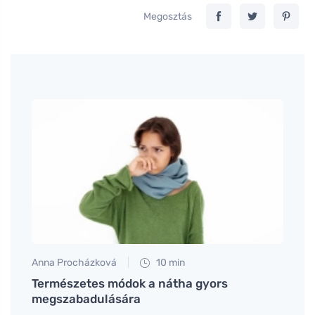
Megosztás
Anna Procházková
10 min
Jan S
t
Természetes módok a nátha gyors
A láb
megszabadulására
mego