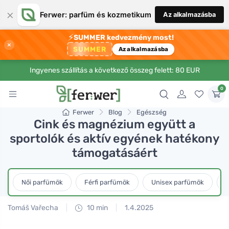
×
Ferwer: parfüm és kozmetikum
Az alkalmazásba
⚡
SUMMER kedvezmény most!
×
SUMMER
Az alkalmazásba
Ingyenes szállítás a következő összeg felett: 80 EUR
0
Ferwer
Blog
Egészség
Cink és magnézium együtt a
sportolók és aktív egyének hatékony
támogatásáért
Női parfümök
Férfi parfümök
Unisex parfümök
L
Tomáš Vařecha
10 min
1.4.2025