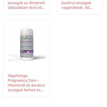
anyagok az átmeneti
ásványi anyagok
időszakban lévő nők
vegánoknak, 60
számára, 60
tabletta
kapszula
Vegetology
Pregnancy Care -
Vitaminok és ásványi
anyagok terhes és
szoptató nőknek, 60
tabletta