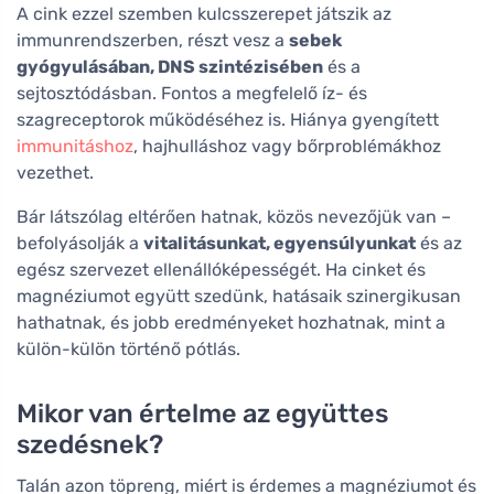
A cink ezzel szemben kulcsszerepet játszik az
immunrendszerben, részt vesz a
sebek
gyógyulásában, DNS szintézisében
és a
sejtosztódásban. Fontos a megfelelő íz- és
szagreceptorok működéséhez is. Hiánya gyengített
immunitáshoz
, hajhulláshoz vagy bőrproblémákhoz
vezethet.
Bár látszólag eltérően hatnak, közös nevezőjük van –
befolyásolják a
vitalitásunkat, egyensúlyunkat
és az
egész szervezet ellenállóképességét. Ha cinket és
magnéziumot együtt szedünk, hatásaik szinergikusan
hathatnak, és jobb eredményeket hozhatnak, mint a
külön-külön történő pótlás.
Mikor van értelme az együttes
szedésnek?
Talán azon töpreng, miért is érdemes a magnéziumot és