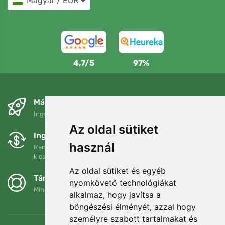
Magyar / EUR
4,7/5
97%
Másnapra és ingyenesen
Ingyenes szállítás a következő összeg felett: 80 EUR
Az oldal sütiket
Ingyenes csere és visszaküldés
használ
Rendelését 90 napon belül bármikor visszaküldheti vagy
kicserélheti.
Az oldal sütiket és egyéb
Támogatjuk a Trees.org-ot
nyomkövető technológiákat
Minden megrendelésért ültetünk egy fát! Bővebben
Rólunk
.
alkalmaz, hogy javítsa a
böngészési élményét, azzal hogy
személyre szabott tartalmakat és