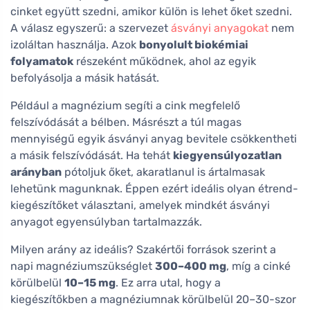
cinket együtt szedni, amikor külön is lehet őket szedni.
A válasz egyszerű: a szervezet
ásványi anyagokat
nem
izoláltan használja. Azok
bonyolult biokémiai
folyamatok
részeként működnek, ahol az egyik
befolyásolja a másik hatását.
Például a magnézium segíti a cink megfelelő
felszívódását a bélben. Másrészt a túl magas
mennyiségű egyik ásványi anyag bevitele csökkentheti
a másik felszívódását. Ha tehát
kiegyensúlyozatlan
arányban
pótoljuk őket, akaratlanul is ártalmasak
lehetünk magunknak. Éppen ezért ideális olyan étrend-
kiegészítőket választani, amelyek mindkét ásványi
anyagot egyensúlyban tartalmazzák.
Milyen arány az ideális? Szakértői források szerint a
napi magnéziumszükséglet
300–400 mg
, míg a cinké
körülbelül
10–15 mg
. Ez arra utal, hogy a
kiegészítőkben a magnéziumnak körülbelül 20–30-szor