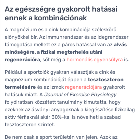
Az egészségre gyakorolt hatásai
ennek a kombinációnak
A magnézium és a cink kombinációja széleskörű
előnyökkel bír. Az immunrendszer és az idegrendszer
támogatása mellett ez a páros hatással van az
alvás
minőségére, a fizikai megterhelés utáni
regenerációra
, sőt még a
hormonális egyensúlyra
is.
Például a sportolók gyakran választják a cink és
magnézium kombinációját éppen a
tesztoszteron
termelésére
és az izmok
regenerációjára
gyakorolt
hatásuk miatt. A
Journal of Exercise Physiology
folyóiratban közzétett tanulmány kimutatta, hogy
ezeknek az ásványi anyagoknak a kiegészítése fizikailag
aktív férfiaknál akár 30%-kal is növelheti a szabad
tesztoszteron szintet.
De nem csak a sport területén van jelen. Azok az