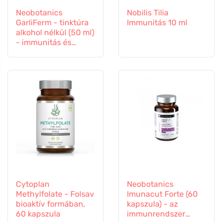
Neobotanics
Nobilis Tilia
GarliFerm - tinktúra
Immunitás 10 ml
alkohol nélkül (50 ml)
- immunitás és
immunrendszer
Cytoplan
Neobotanics
Methylfolate - Folsav
Imunacut Forte (60
bioaktív formában,
kapszula) - az
60 kapszula
immunrendszer