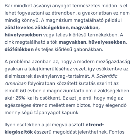
Bár mindkét ásványi anyagot természetes módon is el
lehet fogyasztani az étrendben, a gyakorlatban ez nem
mindig könnyű. A magnézium megtalálható például
zöld leveles zöldségekben, magvakban,
hüvelyesekben
vagy teljes kiőrlésű termékekben. A
cink megtalálható a tök
magvakban, hüvelyesekben,
diófélékben
és teljes kiőrlésű gabonákban.
A probléma azonban az, hogy a modern mezőgazdaság
gyakran a talaj kimerüléséhez vezet, így csökkentve az
élelmiszerek ásványianyag-tartalmát. A
Scientific
American
folyóiratban közzétett kutatás szerint az
elmúlt 50 évben a magnéziumtartalom a zöldségekben
akár 25%-kal is csökkent. Ez azt jelenti, hogy még az
egészséges étrend mellett sem biztos, hogy elegendő
mennyiségű tápanyagot kapunk.
Ilyen esetekben a jól megválasztott
étrend-
kiegészítők
ésszerű megoldást jelenthetnek. Fontos