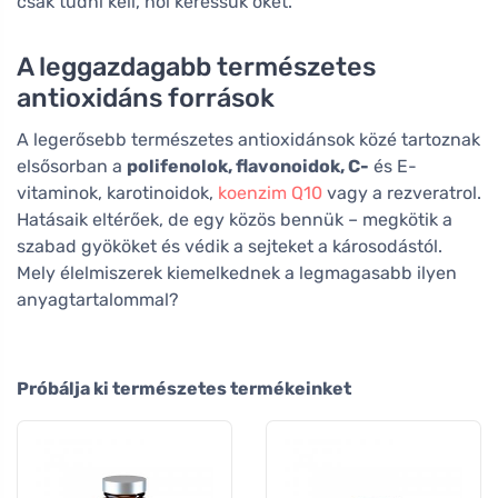
csak tudni kell, hol keressük őket.
A leggazdagabb természetes
antioxidáns források
A legerősebb természetes antioxidánsok közé tartoznak
elsősorban a
polifenolok, flavonoidok, C-
és E-
vitaminok, karotinoidok,
koenzim Q10
vagy a rezveratrol.
Hatásaik eltérőek, de egy közös bennük – megkötik a
szabad gyököket és védik a sejteket a károsodástól.
Mely élelmiszerek kiemelkednek a legmagasabb ilyen
anyagtartalommal?
Próbálja ki természetes termékeinket