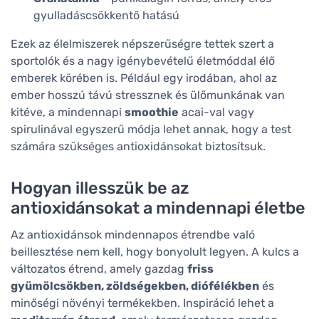
gyulladáscsökkentő hatású
Ezek az élelmiszerek népszerűségre tettek szert a
sportolók és a nagy igénybevételű életmóddal élő
emberek körében is. Például egy irodában, ahol az
ember hosszú távú stressznek és ülőmunkának van
kitéve, a mindennapi
smoothie
acai-val vagy
spirulinával egyszerű módja lehet annak, hogy a test
számára szükséges antioxidánsokat biztosítsuk.
Hogyan illesszük be az
antioxidánsokat a mindennapi életbe
Az antioxidánsok mindennapos étrendbe való
beillesztése nem kell, hogy bonyolult legyen. A kulcs a
változatos étrend, amely gazdag
friss
gyümölcsökben, zöldségekben, diófélékben
és
minőségi növényi termékekben. Inspiráció lehet a