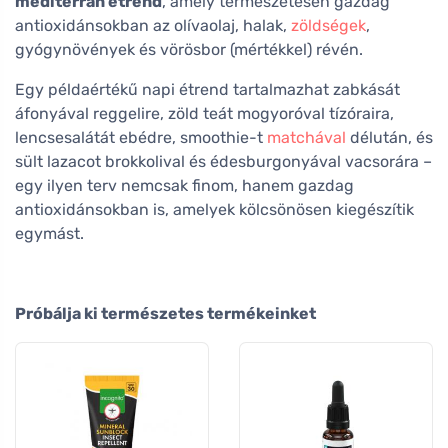
mediterrán étrend
, amely természetesen gazdag
antioxidánsokban az olívaolaj, halak,
zöldségek
,
gyógynövények és vörösbor (mértékkel) révén.
Egy példaértékű napi étrend tartalmazhat zabkását
áfonyával reggelire, zöld teát mogyoróval tízóraira,
lencsesalátát ebédre, smoothie-t
matchával
délután, és
sült lazacot brokkolival és édesburgonyával vacsorára –
egy ilyen terv nemcsak finom, hanem gazdag
antioxidánsokban is, amelyek kölcsönösen kiegészítik
egymást.
Próbálja ki természetes termékeinket