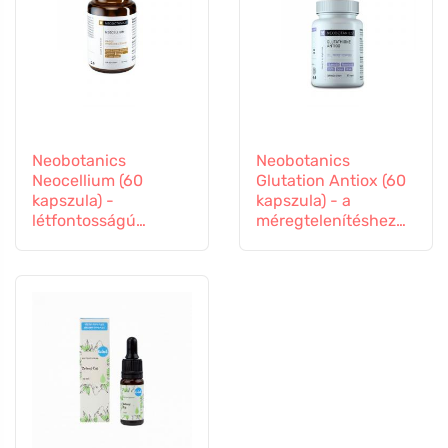
Neobotanics
Neobotanics
Neocellium (60
Glutation Antiox (60
kapszula) -
kapszula) - a
létfontosságú
méregtelenítéshez
gombák és ginzeng
és az immunitás
kivonatokkal
támogatásához.