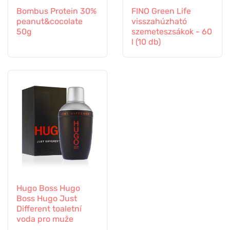
Bombus Protein 30%
FINO Green Life
peanut&cocolate
visszahúzható
50g
szemeteszsákok - 60
l (10 db)
Hugo Boss Hugo
Boss Hugo Just
Different toaletní
voda pro muže