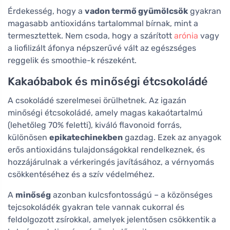
Érdekesség, hogy a
vadon termő gyümölcsök
gyakran
magasabb antioxidáns tartalommal bírnak, mint a
termesztettek. Nem csoda, hogy a szárított
arónia
vagy
a liofilizált áfonya népszerűvé vált az egészséges
reggelik és smoothie-k részeként.
Kakaóbabok és minőségi étcsokoládé
A csokoládé szerelmesei örülhetnek. Az igazán
minőségi étcsokoládé, amely magas kakaótartalmú
(lehetőleg 70% feletti), kiváló flavonoid forrás,
különösen
epikatechinekben
gazdag. Ezek az anyagok
erős antioxidáns tulajdonságokkal rendelkeznek, és
hozzájárulnak a vérkeringés javításához, a vérnyomás
csökkentéséhez és a szív védelméhez.
A
minőség
azonban kulcsfontosságú – a közönséges
tejcsokoládék gyakran tele vannak cukorral és
feldolgozott zsírokkal, amelyek jelentősen csökkentik a