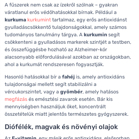
A fűszerek nem csak az ízekről szólnak – gyakran
váratlanul erős védőhatásokkal bírnak. Például a
kurkuma
kurkumint
tartalmaz, egy erős antioxidánst
gyulladáscsökkentő tulajdonságokkal, amely számos
tudományos tanulmány tárgya. A
kurkumin
segít
csökkenteni a gyulladásos markerek szintjét a testben,
és összefüggésbe hozható az Alzheimer-kór
alacsonyabb előfordulásával azokban az országokban,
ahol a kurkumát rendszeresen fogyasztják.
Hasonló hatásokkal bír a
fahéj
is, amely antioxidáns
tulajdonságai mellett segít stabilizálni a
vércukorszintet, vagy a
gyömbér
, amely hatásos
megfázás
és emésztési zavarok esetén. Bár kis
mennyiségben használjuk őket, koncentrált
összetételük miatt jelentős természetes gyógyszerek.
Diófélék, magvak és növényi olajok
Az
E-vitamin
, egy másik erős antioxidáns, elsősorban