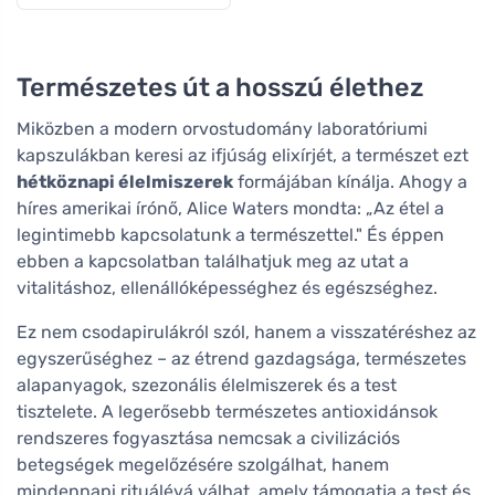
Természetes út a hosszú élethez
Miközben a modern orvostudomány laboratóriumi
kapszulákban keresi az ifjúság elixírjét, a természet ezt
hétköznapi élelmiszerek
formájában kínálja. Ahogy a
híres amerikai írónő, Alice Waters mondta: „Az étel a
legintimebb kapcsolatunk a természettel." És éppen
ebben a kapcsolatban találhatjuk meg az utat a
vitalitáshoz, ellenállóképességhez és egészséghez.
Ez nem csodapirulákról szól, hanem a visszatéréshez az
egyszerűséghez – az étrend gazdagsága, természetes
alapanyagok, szezonális élelmiszerek és a test
tisztelete. A legerősebb természetes antioxidánsok
rendszeres fogyasztása nemcsak a civilizációs
betegségek megelőzésére szolgálhat, hanem
mindennapi rituálévá válhat, amely támogatja a test és