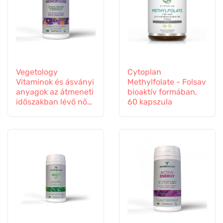
Vegetology
Cytoplan
Vitaminok és ásványi
Methylfolate - Folsav
anyagok az átmeneti
bioaktív formában,
időszakban lévő nők
60 kapszula
számára, 60
kapszula