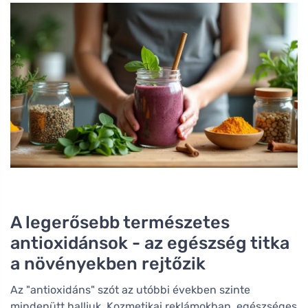
A legerősebb természetes
antioxidánsok - az egészség titka
a növényekben rejtőzik
Az "antioxidáns" szót az utóbbi években szinte
mindenütt halljuk. Kozmetikai reklámokban, egészséges