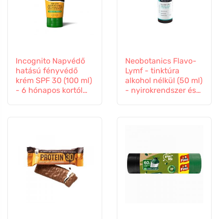
Incognito Napvédő
Neobotanics Flavo-
hatású fényvédő
Lymf - tinktúra
krém SPF 30 (100 ml)
alkohol nélkül (50 ml)
- 6 hónapos kortól
- nyirokrendszer és
gyermekeknek is
érrendszer
alkalmas.