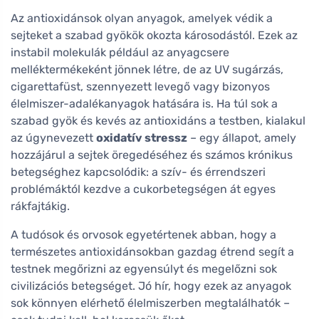
Az antioxidánsok olyan anyagok, amelyek védik a
sejteket a szabad gyökök okozta károsodástól. Ezek az
instabil molekulák például az anyagcsere
melléktermékeként jönnek létre, de az UV sugárzás,
cigarettafüst, szennyezett levegő vagy bizonyos
élelmiszer-adalékanyagok hatására is. Ha túl sok a
szabad gyök és kevés az antioxidáns a testben, kialakul
az úgynevezett
oxidatív stressz
– egy állapot, amely
hozzájárul a sejtek öregedéséhez és számos krónikus
betegséghez kapcsolódik: a szív- és érrendszeri
problémáktól kezdve a cukorbetegségen át egyes
rákfajtákig.
A tudósok és orvosok egyetértenek abban, hogy a
természetes antioxidánsokban gazdag étrend segít a
testnek megőrizni az egyensúlyt és megelőzni sok
civilizációs betegséget. Jó hír, hogy ezek az anyagok
sok könnyen elérhető élelmiszerben megtalálhatók –