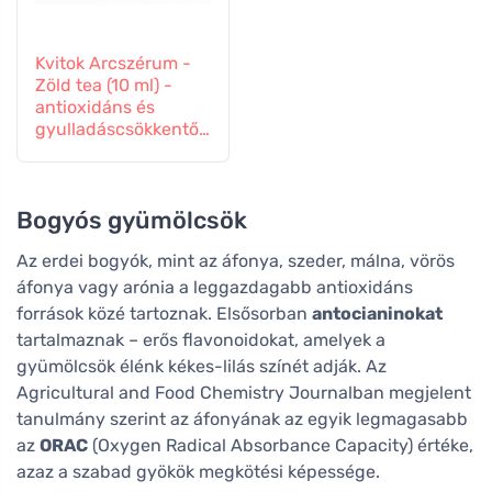
Kvitok Arcszérum -
Zöld tea (10 ml) -
antioxidáns és
gyulladáscsökkentő
hatású
Bogyós gyümölcsök
Az erdei bogyók, mint az áfonya, szeder, málna, vörös
áfonya vagy arónia a leggazdagabb antioxidáns
források közé tartoznak. Elsősorban
antocianinokat
tartalmaznak – erős flavonoidokat, amelyek a
gyümölcsök élénk kékes-lilás színét adják. Az
Agricultural and Food Chemistry Journalban megjelent
tanulmány szerint az áfonyának az egyik legmagasabb
az
ORAC
(Oxygen Radical Absorbance Capacity) értéke,
azaz a szabad gyökök megkötési képessége.