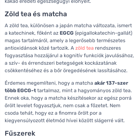
kakaó eredeti egészségügyi előnyeit.
Zöld tea és matcha
A zöld tea, különösen a japán matcha változata, ismert
a katechinek, főként az
EGCG
(epigallokatechin-gallát)
magas tartalmáról, amely a legerősebb természetes
antioxidánsok közé tartozik. A
zöld tea
rendszeres
fogyasztása hozzájárul a kognitív funkciók javulásához,
a szív- és érrendszeri betegségek kockázatának
csökkentéséhez és a bőr öregedésének lassításához.
Érdemes megemlíteni, hogy a matcha
akár 137-szer
több EGCG-t
tartalmaz, mint a hagyományos zöld tea.
Ennek oka, hogy a matcha készítésekor az egész porrá
őrölt levelet fogyasztjuk, nem csak a főzetet. Nem
csoda tehát, hogy ez a finomra őrölt por a
kiegyensúlyozott életmód hívei között slágerré vált.
Fűszerek