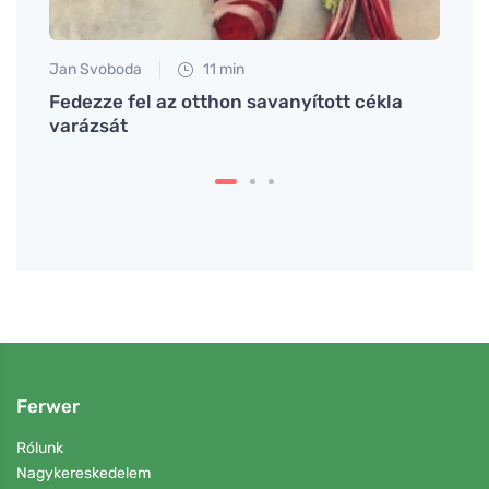
Jan Svoboda
11 min
Eva No
nem
Fedezze fel az otthon savanyított cékla
# Jak
varázsát
EDTA 
je ch
Ferwer
Rólunk
Nagykereskedelem