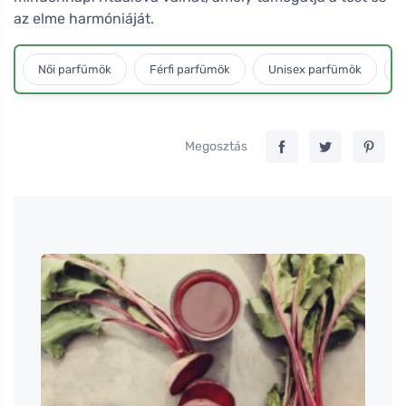
az elme harmóniáját.
Női parfümök
Férfi parfümök
Unisex parfümök
L
Megosztás