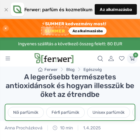
×
Ferwer: parfüm és kozmetikum
Az alkalmazásba
⚡
SUMMER kedvezmény most!
×
SUMMER
Az alkalmazásba
Ingyenes szállítás a következő összeg felett: 80 EUR
0
Ferwer
Blog
Egészség
A legerősebb természetes
antioxidánsok és hogyan illesszük be
őket az étrendbe
Női parfümök
Férfi parfümök
Unisex parfümök
L
Anna Procházková
10 min
1.4.2025