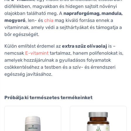
diófélékben, magvakban és hidegen sajtolt növényi
olajokban található meg. A
napraforgómag, mandula,
mogyoró
, len- és
chia
mag kiváló forrása ennek a
vitaminnak, amely védi a sejthártyákat és támogatja a
bőr egészségét.
Külön említést érdemel az
extra szűz olívaolaj
is –
nemcsak
E-vitamint
tartalmaz, hanem polifenolokat is,
amelyek hozzájárulnak a gyulladásos folyamatok
csökkentéséhez a testben és a szív- és érrendszeri
egészség javításához.
Próbálja ki természetes termékeinket