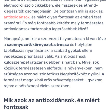
életmódról szóló cikkekben, élelmiszerek és étrend-
kiegészítők csomagolásán. De pontosan mik is azok az
antioxidánsok
, és miért olyan fontosak az emberi test
számára? És még fontosabb kérdés: mely természetes
antioxidánsok tartoznak a legerősebbek közé?
Manapság, amikor a szervezet folyamatosan ki van téve
a
szennyezett környezet, stressz
és helytelen
táplálkozás nyomásának, a szabad gyökök elleni
védekezés prioritássá válik. Az antioxidánsok
kulcsszerepet játszanak ebben a harcban. Mivel sok
közülük természetesen előfordul a növényekben, nem
szükséges azonnal szintetikus kiegészítőkhöz nyúlni. A
természet maga kínál erős szövetségeseket – gyakran
rejtve a hétköznapi élelmiszerekben.
Mik azok az antioxidánsok, és miért
fontosak