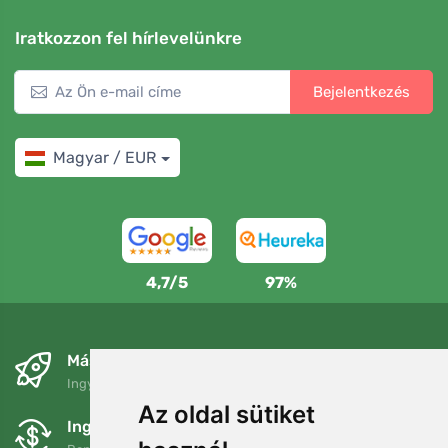
Iratkozzon fel hírlevelünkre
Bejelentkezés
Magyar / EUR
4,7/5
97%
Másnapra és ingyenesen
Ingyenes szállítás a következő összeg felett: 80 EUR
Az oldal sütiket
Ingyenes csere és visszaküldés