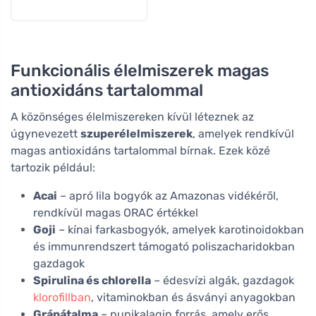
Funkcionális élelmiszerek magas
antioxidáns tartalommal
A közönséges élelmiszereken kívül léteznek az
úgynevezett
szuperélelmiszerek
, amelyek rendkívül
magas antioxidáns tartalommal bírnak. Ezek közé
tartozik például:
Acai
– apró lila bogyók az Amazonas vidékéről,
rendkívül magas ORAC értékkel
Goji
– kínai farkasbogyók, amelyek karotinoidokban
és immunrendszert támogató poliszacharidokban
gazdagok
Spirulina és chlorella
– édesvízi algák, gazdagok
klorofillban
, vitaminokban és ásványi anyagokban
Gránátalma
– punikalagin forrás, amely erős