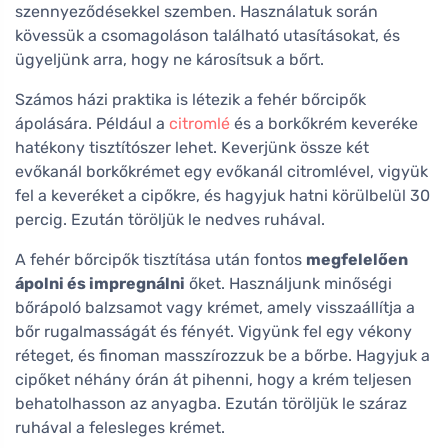
szennyeződésekkel szemben. Használatuk során
kövessük a csomagoláson található utasításokat, és
ügyeljünk arra, hogy ne károsítsuk a bőrt.
Számos házi praktika is létezik a fehér bőrcipők
ápolására. Például a
citromlé
és a borkőkrém keveréke
hatékony tisztítószer lehet. Keverjünk össze két
evőkanál borkőkrémet egy evőkanál citromlével, vigyük
fel a keveréket a cipőkre, és hagyjuk hatni körülbelül 30
percig. Ezután töröljük le nedves ruhával.
A fehér bőrcipők tisztítása után fontos
megfelelően
ápolni és impregnálni
őket. Használjunk minőségi
bőrápoló balzsamot vagy krémet, amely visszaállítja a
bőr rugalmasságát és fényét. Vigyünk fel egy vékony
réteget, és finoman masszírozzuk be a bőrbe. Hagyjuk a
cipőket néhány órán át pihenni, hogy a krém teljesen
behatolhasson az anyagba. Ezután töröljük le száraz
ruhával a felesleges krémet.