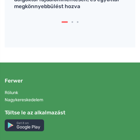
megkönnyebbülést hozva
fénye
Ferwer
Rólunk
Nagykereskedelem
Töltse le az alkalmazást
Get it on
Google Play