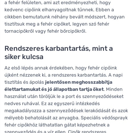
a fehér felületen, ami azt eredményezheti, hogy
kedvenc cipőink elhanyagoltnak tűnnek. Ebben a
cikkben bemutatunk néhány bevált módszert, hogyan
tisztítsuk meg a fehér cipőket, legyen szó fehér
tornacipőkről vagy fehér bőrcipőkről.
Rendszeres karbantartás, mint a
siker kulcsa
Az első lépés annak érdekében, hogy fehér cipőink
újként nézzenek ki, a rendszeres karbantartás. A napi
tisztítás és ápolás
jelentősen meghosszabbítja
élettartamukat és jó állapotban tartja őket
. Minden
használat után töröljük le a port és szennyeződéseket
nedves ruhával. Ez az egyszerű intézkedés
megakadályozza a szennyeződések lerakódását és azok
mélyebb behatolását az anyagba. Speciális védősprayk
fehér cipőkhöz láthatatlan gátat képezhetnek a
szennyeződés és a víz ellen. Cipők rendszeres