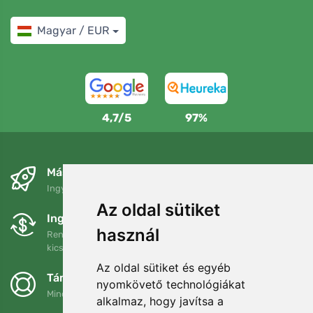
Magyar / EUR
4,7/5
97%
Másnapra és ingyenesen
Ingyenes szállítás a következő összeg felett: 80 EUR
Az oldal sütiket
Ingyenes csere és visszaküldés
használ
Rendelését 90 napon belül bármikor visszaküldheti vagy
kicserélheti.
Az oldal sütiket és egyéb
Támogatjuk a Trees.org-ot
nyomkövető technológiákat
Minden megrendelésért ültetünk egy fát! Bővebben
Rólunk
.
alkalmaz, hogy javítsa a