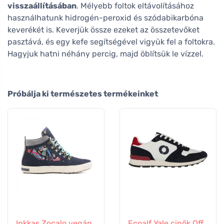
visszaállításában
. Mélyebb foltok eltávolításához
használhatunk hidrogén-peroxid és szódabikarbóna
keverékét is. Keverjük össze ezeket az összetevőket
pasztává, és egy kefe segítségével vigyük fel a foltokra.
Hagyjuk hatni néhány percig, majd öblítsük le vízzel.
Próbálja ki természetes termékeinket
Inkkas Zocalo vegán
Ecoalf Yale cipők Off