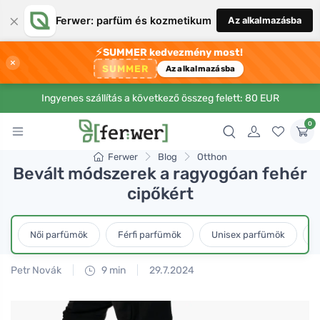
×
Ferwer: parfüm és kozmetikum
Az alkalmazásba
⚡
SUMMER kedvezmény most!
×
SUMMER
Az alkalmazásba
Ingyenes szállítás a következő összeg felett: 80 EUR
0
Ferwer
Blog
Otthon
Bevált módszerek a ragyogóan fehér
cipőkért
Női parfümök
Férfi parfümök
Unisex parfümök
L
Petr Novák
9 min
29.7.2024