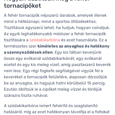
tornacipőket
A fehér tornacipők népszerű darabok, amelyek illenek
mind a hétköznapi, mind a sportos öltözékekhez.
Tisztításuk egyszerű lehet, ha tudjuk, hogyan csináljuk.
Az egyik leghatékonyabb módszer a fehér tornacipők
tisztítására a
szódabikarbóna
és ecet használata. Ez a
természetes szer
kíméletes az anyaghoz és hatékony
a szennyeződések ellen
. Egy kis tálban keverjünk
össze egy evőkanál szódabikarbónát, egy evőkanál
ecetet és egy kis meleg vizet, amíg pasztaszerű keverék
nem lesz. Egy régi fogkefe segítségével vigyük fel a
keveréket a tornacipők felületére, alaposan dörzsöljük
be az anyagba, és hagyjuk hatni körülbelül 15 percig.
Ezután öblítsük le a cipőket meleg vízzel és töröljük
szárazra tiszta ruhával.
A szódabikarbóna ismert fehérítő és szagtalanító
hatásáról, míg az ecet hatékonyan távolítja el a foltokat