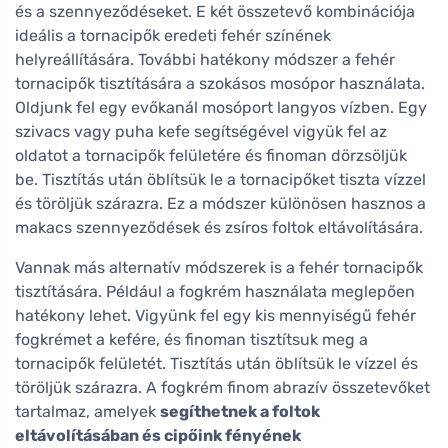
és a szennyeződéseket. E két összetevő kombinációja
ideális a tornacipők eredeti fehér színének
helyreállítására. További hatékony módszer a fehér
tornacipők tisztítására a szokásos mosópor használata.
Oldjunk fel egy evőkanál mosóport langyos vízben. Egy
szivacs vagy puha kefe segítségével vigyük fel az
oldatot a tornacipők felületére és finoman dörzsöljük
be. Tisztítás után öblítsük le a tornacipőket tiszta vízzel
és töröljük szárazra. Ez a módszer különösen hasznos a
makacs szennyeződések és zsíros foltok eltávolítására.
Vannak más alternatív módszerek is a fehér tornacipők
tisztítására. Például a fogkrém használata meglepően
hatékony lehet. Vigyünk fel egy kis mennyiségű fehér
fogkrémet a kefére, és finoman tisztítsuk meg a
tornacipők felületét. Tisztítás után öblítsük le vízzel és
töröljük szárazra. A fogkrém finom abrazív összetevőket
tartalmaz, amelyek
segíthetnek a foltok
eltávolításában és cipőink fényének