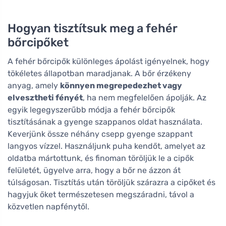
Hogyan tisztítsuk meg a fehér
bőrcipőket
A fehér bőrcipők különleges ápolást igényelnek, hogy
tökéletes állapotban maradjanak. A bőr érzékeny
anyag, amely
könnyen megrepedezhet vagy
elvesztheti fényét
, ha nem megfelelően ápolják. Az
egyik legegyszerűbb módja a fehér bőrcipők
tisztításának a gyenge szappanos oldat használata.
Keverjünk össze néhány csepp gyenge szappant
langyos vízzel. Használjunk puha kendőt, amelyet az
oldatba mártottunk, és finoman töröljük le a cipők
felületét, ügyelve arra, hogy a bőr ne ázzon át
túlságosan. Tisztítás után töröljük szárazra a cipőket és
hagyjuk őket természetesen megszáradni, távol a
közvetlen napfénytől.