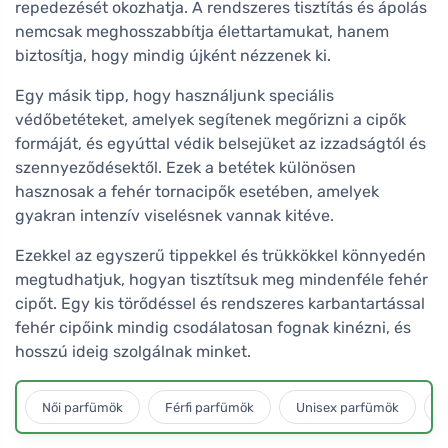
repedezését okozhatja. A rendszeres tisztítás és ápolás
nemcsak meghosszabbítja élettartamukat, hanem
biztosítja, hogy mindig újként nézzenek ki.
Egy másik tipp, hogy használjunk speciális
védőbetéteket, amelyek segítenek megőrizni a cipők
formáját, és egyúttal védik belsejüket az izzadságtól és
szennyeződésektől. Ezek a betétek különösen
hasznosak a fehér tornacipők esetében, amelyek
gyakran intenzív viselésnek vannak kitéve.
Ezekkel az egyszerű tippekkel és trükkökkel könnyedén
megtudhatjuk, hogyan tisztítsuk meg mindenféle fehér
cipőt. Egy kis törődéssel és rendszeres karbantartással
fehér cipőink mindig csodálatosan fognak kinézni, és
hosszú ideig szolgálnak minket.
Női parfümök
Férfi parfümök
Unisex parfümök
L