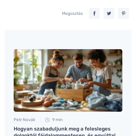
Megosztás
Petr Novák
9 min
Petr N
l
Hogyan szabaduljunk meg a felesleges
A tab
dolgoktól fájdalommentesen, és egyúttal
mosog