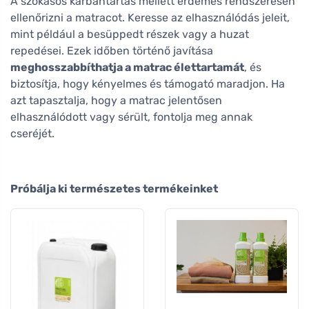
A szokásos karbantartás mellett érdemes rendszeresen
ellenőrizni a matracot. Keresse az elhasználódás jeleit,
mint például a besüppedt részek vagy a huzat
repedései. Ezek időben történő javítása
meghosszabbíthatja a matrac élettartamát
, és
biztosítja, hogy kényelmes és támogató maradjon. Ha
azt tapasztalja, hogy a matrac jelentősen
elhasználódott vagy sérült, fontolja meg annak
cseréjét.
Próbálja ki természetes termékeinket