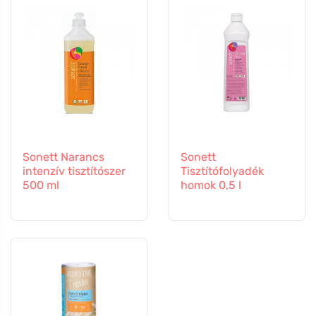
Sonett Narancs
Sonett
intenzív tisztítószer
Tisztítófolyadék
500 ml
homok 0,5 l