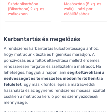
Szódabikarbóna
Mosószóda (5 kg-os
(Bikarbona) 2 kg-os
zsák) - házi por
zsákokban
előállításához
Karbantartás és megelőzés
A rendszeres karbantartás kulcsfontosságú ahhoz,
hogy matracunk tiszta és higiénikus maradjon. A
porszívózás és a foltok eltávolítása mellett érdemes
rendszeresen forgatni és szellőztetni a matracot. Ha
lehetséges, hagyjuk a napon, ami
segít eltávolítani a
nedvességet és természetes módon fertőtleníti a
felületet
. Egy másik fontos lépés a matracvédők
használata és az ágynemű rendszeres mosása. Ezáltal
csökken a matracba kerülő por és szennyeződések
mennyisége.