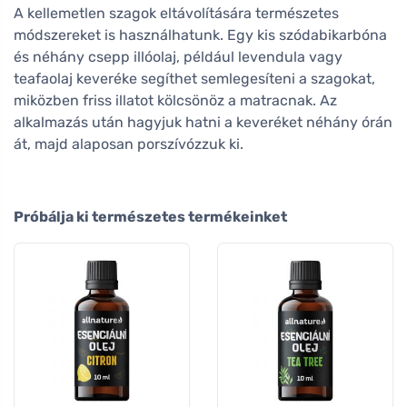
A kellemetlen szagok eltávolítására természetes
módszereket is használhatunk. Egy kis szódabikarbóna
és néhány csepp illóolaj, például levendula vagy
teafaolaj keveréke segíthet semlegesíteni a szagokat,
miközben friss illatot kölcsönöz a matracnak. Az
alkalmazás után hagyjuk hatni a keveréket néhány órán
át, majd alaposan porszívózzuk ki.
Próbálja ki természetes termékeinket