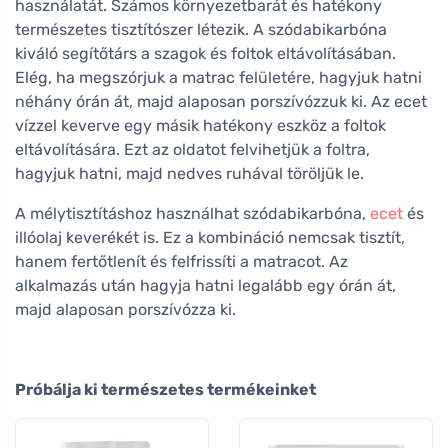
használatát. Számos környezetbarát és hatékony
természetes tisztítószer létezik. A szódabikarbóna
kiváló segítőtárs a szagok és foltok eltávolításában.
Elég, ha megszórjuk a matrac felületére, hagyjuk hatni
néhány órán át, majd alaposan porszívózzuk ki. Az ecet
vízzel keverve egy másik hatékony eszköz a foltok
eltávolítására. Ezt az oldatot felvihetjük a foltra,
hagyjuk hatni, majd nedves ruhával töröljük le.
A mélytisztításhoz használhat szódabikarbóna,
ecet
és
illóolaj keverékét is. Ez a kombináció nemcsak tisztít,
hanem fertőtlenít és felfrissíti a matracot. Az
alkalmazás után hagyja hatni legalább egy órán át,
majd alaposan porszívózza ki.
Próbálja ki természetes termékeinket