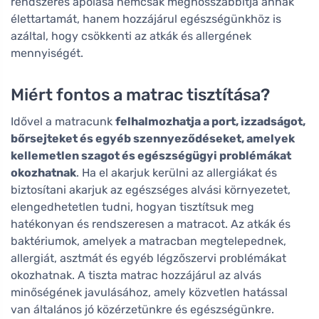
rendszeres ápolása nemcsak meghosszabbítja annak
élettartamát, hanem hozzájárul egészségünkhöz is
azáltal, hogy csökkenti az atkák és allergének
mennyiségét.
Miért fontos a matrac tisztítása?
Idővel a matracunk
felhalmozhatja a port, izzadságot,
bőrsejteket és egyéb szennyeződéseket, amelyek
kellemetlen szagot és egészségügyi problémákat
okozhatnak
. Ha el akarjuk kerülni az allergiákat és
biztosítani akarjuk az egészséges alvási környezetet,
elengedhetetlen tudni, hogyan tisztítsuk meg
hatékonyan és rendszeresen a matracot. Az atkák és
baktériumok, amelyek a matracban megtelepednek,
allergiát, asztmát és egyéb légzőszervi problémákat
okozhatnak. A tiszta matrac hozzájárul az alvás
minőségének javulásához, amely közvetlen hatással
van általános jó közérzetünkre és egészségünkre.