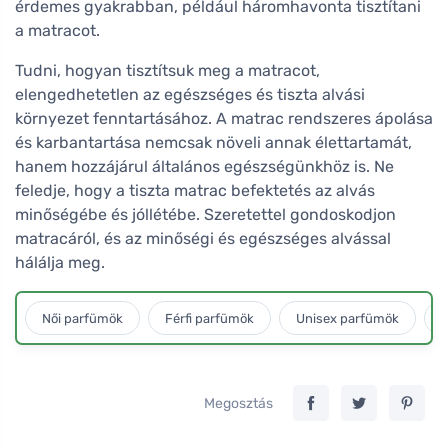
érdemes gyakrabban, például háromhavonta tisztítani
a matracot.
Tudni, hogyan tisztítsuk meg a matracot,
elengedhetetlen az egészséges és tiszta alvási
környezet fenntartásához. A matrac rendszeres ápolása
és karbantartása nemcsak növeli annak élettartamát,
hanem hozzájárul általános egészségünkhöz is. Ne
feledje, hogy a tiszta matrac befektetés az alvás
minőségébe és jóllétébe. Szeretettel gondoskodjon
matracáról, és az minőségi és egészséges alvással
hálálja meg.
Női parfümök
Férfi parfümök
Unisex parfümök
L
Megosztás