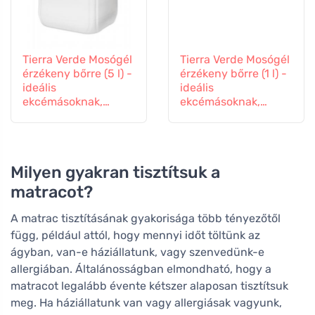
Tierra Verde Mosógél
Tierra Verde Mosógél
érzékeny bőrre (5 l) -
érzékeny bőrre (1 l) -
ideális
ideális
ekcémásoknak,
ekcémásoknak,
allergiásoknak és
allergiásoknak és
gyerekeknek.
gyerekeknek.
Milyen gyakran tisztítsuk a
matracot?
A matrac tisztításának gyakorisága több tényezőtől
függ, például attól, hogy mennyi időt töltünk az
ágyban, van-e háziállatunk, vagy szenvedünk-e
allergiában. Általánosságban elmondható, hogy a
matracot legalább évente kétszer alaposan tisztítsuk
meg. Ha háziállatunk van vagy allergiásak vagyunk,