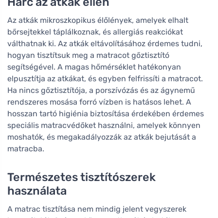
Harc az atkák ellen
Az atkák mikroszkopikus élőlények, amelyek elhalt
bőrsejtekkel táplálkoznak, és allergiás reakciókat
válthatnak ki. Az atkák eltávolításához érdemes tudni,
hogyan tisztítsuk meg a matracot gőztisztító
segítségével. A magas hőmérséklet hatékonyan
elpusztítja az atkákat, és egyben felfrissíti a matracot.
Ha nincs gőztisztítója, a porszívózás és az ágynemű
rendszeres mosása forró vízben is hatásos lehet. A
hosszan tartó higiénia biztosítása érdekében érdemes
speciális matracvédőket használni, amelyek könnyen
moshatók, és megakadályozzák az atkák bejutását a
matracba.
Természetes tisztítószerek
használata
A matrac tisztítása nem mindig jelent vegyszerek