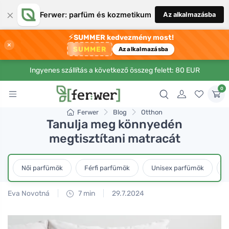
×
Ferwer: parfüm és kozmetikum
Az alkalmazásba
⚡
SUMMER kedvezmény most!
×
SUMMER
Az alkalmazásba
Ingyenes szállítás a következő összeg felett: 80 EUR
0
Ferwer
Blog
Otthon
Tanulja meg könnyedén
megtisztítani matracát
Női parfümök
Férfi parfümök
Unisex parfümök
L
Eva Novotná
7 min
29.7.2024