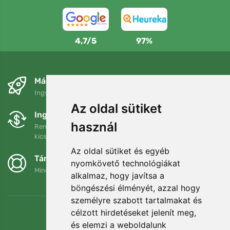
4,7/5
97%
Másnapra és ingyenesen
Ingyenes szállítás a következő összeg felett: 80 EUR
Az oldal sütiket
Ingyenes csere és visszaküldés
használ
Rendelését 90 napon belül bármikor visszaküldheti vagy
kicserélheti.
Az oldal sütiket és egyéb
Támogatjuk a Trees.org-ot
nyomkövető technológiákat
Minden megrendelésért ültetünk egy fát! Bővebben
Rólunk
.
alkalmaz, hogy javítsa a
böngészési élményét, azzal hogy
személyre szabott tartalmakat és
célzott hirdetéseket jelenít meg,
és elemzi a weboldalunk