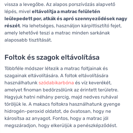
vissza a levegőbe. Az alapos porszívózás alapvető
lépés, mivel
eltávolítja a matrac felületén
leülepedett por, atkák és apró szennyeződések nagy
részét
. Ha lehetséges, használjon kárpittisztító fejet,
amely lehetővé teszi a matrac minden sarkának
alaposabb tisztítását.
Foltok és szagok eltávolítása
Többféle módszer létezik a matrac foltjainak és
szagainak eltávolítására. A foltok eltávolítására
használhatunk
szódabikarbóna
és víz keverékét,
amelyet finoman bedörzsölünk az érintett területre.
Hagyjuk hatni néhány percig, majd nedves ruhával
töröljük le. A makacs foltokra használhatunk gyenge
hidrogén-peroxid oldatot, de óvatosan, hogy ne
károsítsa az anyagot. Fontos, hogy a matrac jól
megszáradjon, hogy elkerüljük a penészképződést.