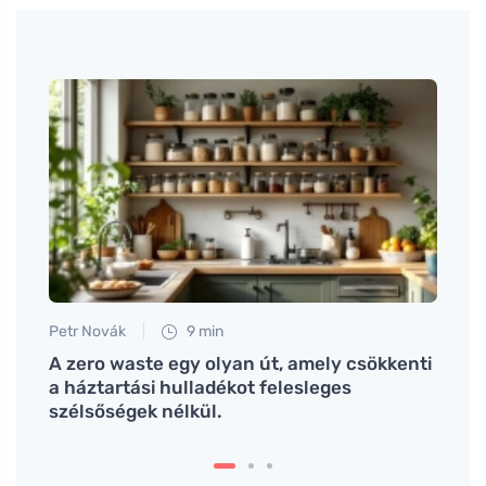
Petr Novák
9 min
Petr N
obban
A zero waste egy olyan út, amely csökkenti
Hogya
a háztartási hulladékot felesleges
távol
szélsőségek nélkül.