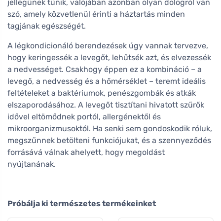
jellegűnek tűnik, valójában azonban olyan dologról van
szó, amely közvetlenül érinti a háztartás minden
tagjának egészségét.
A légkondicionáló berendezések úgy vannak tervezve,
hogy keringessék a levegőt, lehűtsék azt, és elvezessék
a nedvességet. Csakhogy éppen ez a kombináció – a
levegő, a nedvesség és a hőmérséklet – teremt ideális
feltételeket a baktériumok, penészgombák és atkák
elszaporodásához. A levegőt tisztítani hivatott szűrők
idővel eltömődnek portól, allergénektől és
mikroorganizmusoktól. Ha senki sem gondoskodik róluk,
megszűnnek betölteni funkciójukat, és a szennyeződés
forrásává válnak ahelyett, hogy megoldást
nyújtanának.
Próbálja ki természetes termékeinket