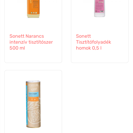
Sonett Narancs
Sonett
intenzív tisztítószer
Tisztítófolyadék
500 ml
homok 0,5 l