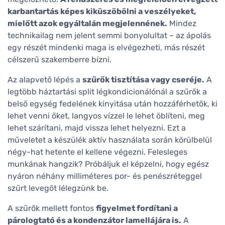
karbantartás képes kiküszöbölni a veszélyeket,
mielőtt azok egyáltalán megjelennének.
Mindez
technikailag nem jelent semmi bonyolultat – az ápolás
egy részét mindenki maga is elvégezheti, más részét
célszerű szakemberre bízni.
Az alapvető lépés a
szűrők tisztítása vagy cseréje.
A
legtöbb háztartási split légkondicionálónál a szűrők a
belső egység fedelének kinyitása után hozzáférhetők, ki
lehet venni őket, langyos vízzel le lehet öblíteni, meg
lehet szárítani, majd vissza lehet helyezni. Ezt a
műveletet a készülék aktív használata során körülbelül
négy-hat hetente el kellene végezni. Felesleges
munkának hangzik? Próbáljuk el képzelni, hogy egész
nyáron néhány milliméteres por- és penészréteggel
szűrt levegőt lélegzünk be.
A szűrők mellett fontos
figyelmet fordítani a
párologtató és a kondenzátor lamellájára is.
A