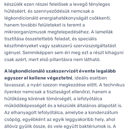
készülék ezen részei felelősek a levegő tényleges
hűtéséért, és szennyeződésük nemcsak a
légkondicionáló energiahatékonyságát csökkenti,
hanem további felületeket is teremt a
mikroorganizmusok megtelepedéséhez. A lamellák
tisztítása összetettebb feladat, és speciális
készítményeket vagy szakszerű szervizszolgáltatást
igényel. Semmiképpen sem éri meg ezt a részt kihagyni
csak azért, mert első pillantásra nem látható.
A légkondicionáló szakszervizét évente legalább
egyszer el kellene végeztetni
, ideális esetben
tavasszal, a nyári szezon megkezdése előtt. A technikus
ilyenkor nemcsak a tisztaságot ellenőrzi, hanem a
hűtőközeg körének tömörségét, a lefolyótálca
működőképességét és a készülék általános állapotát is.
Az elhanyagolt lefolyótálca, amelybe a kondenzátum
csöpög, egyébként az egyik leggyakoribb hely, ahol
állóvíz gyűlik össze, és vele együtt baktériumok is. A