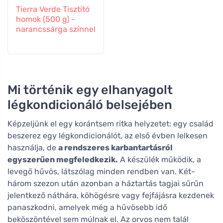
Tierra Verde Tisztító
homok (500 g) -
narancssárga színnel
Mi történik egy elhanyagolt
légkondicionáló belsejében
Képzeljünk el egy korántsem ritka helyzetet: egy család
beszerez egy légkondicionálót, az első évben lelkesen
használja, de
a rendszeres karbantartásról
egyszerűen megfeledkezik.
A készülék működik, a
levegő hűvös, látszólag minden rendben van. Két-
három szezon után azonban a háztartás tagjai sűrűn
jelentkező náthára, köhögésre vagy fejfájásra kezdenek
panaszkodni, amelyek még a hűvösebb idő
beköszöntével sem múlnak el. Az orvos nem talál