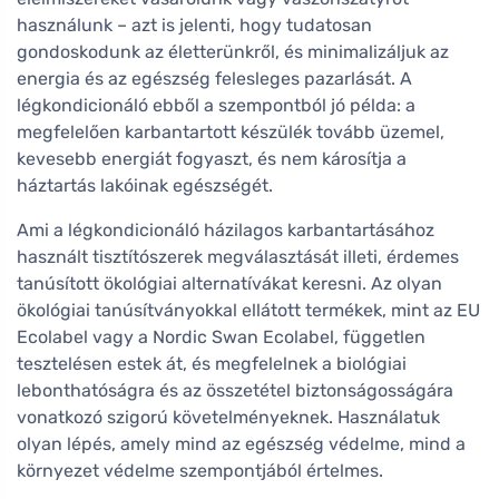
használunk – azt is jelenti, hogy tudatosan
gondoskodunk az életterünkről, és minimalizáljuk az
energia és az egészség felesleges pazarlását. A
légkondicionáló ebből a szempontból jó példa: a
megfelelően karbantartott készülék tovább üzemel,
kevesebb energiát fogyaszt, és nem károsítja a
háztartás lakóinak egészségét.
Ami a légkondicionáló házilagos karbantartásához
használt tisztítószerek megválasztását illeti, érdemes
tanúsított ökológiai alternatívákat keresni. Az olyan
ökológiai tanúsítványokkal ellátott termékek, mint az EU
Ecolabel vagy a Nordic Swan Ecolabel, független
tesztelésen estek át, és megfelelnek a biológiai
lebonthatóságra és az összetétel biztonságosságára
vonatkozó szigorú követelményeknek. Használatuk
olyan lépés, amely mind az egészség védelme, mind a
környezet védelme szempontjából értelmes.