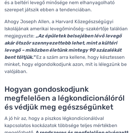
és a beltéri levegő minősége nem elhanyagolható
szerepet játszik ebben a tendenciában.
Ahogy Joseph Allen, a Harvard Közegészségügyi
Iskolájának amerikai levegőminőség-szakértője találóan
megjegyezte:
„Az épületek belsejében lévő levegő
akár ötször szennyezettebb lehet, mint a kültéri
levegő – miközben életünk mintegy 90 százalékát
bent töltjük."
Ez a szám arra kellene, hogy késztessen
minket, hogy elgondolkodjunk azon, mit is lélegzünk be
valójában.
Hogyan gondoskodjunk
megfelelően a légkondicionálóról
és védjük meg egészségünket
A jó hír az, hogy a piszkos légkondicionálóval
kapcsolatos kockázatok többsége teljes mértékben
megelőzhető.
A rendszeres és megfelelően elvégzett