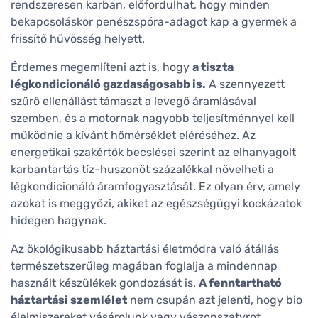
rendszeresen karban, előfordulhat, hogy minden
bekapcsoláskor penészspóra-adagot kap a gyermek a
frissítő hűvösség helyett.
Érdemes megemlíteni azt is, hogy
a tiszta
légkondicionáló gazdaságosabb is.
A szennyezett
szűrő ellenállást támaszt a levegő áramlásával
szemben, és a motornak nagyobb teljesítménnyel kell
működnie a kívánt hőmérséklet eléréséhez. Az
energetikai szakértők becslései szerint az elhanyagolt
karbantartás tíz-huszonöt százalékkal növelheti a
légkondicionáló áramfogyasztását. Ez olyan érv, amely
azokat is meggyőzi, akiket az egészségügyi kockázatok
hidegen hagynak.
Az ökológikusabb háztartási életmódra való átállás
természetszerűleg magában foglalja a mindennap
használt készülékek gondozását is.
A fenntartható
háztartási szemlélet
nem csupán azt jelenti, hogy bio
élelmiszereket vásárolunk vagy vászonszatyrot