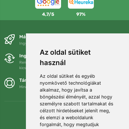
4,7/5
97%
Másnapra és ingyenesen
Ingyenes szállítás a következő összeg felett: 80 EUR
Az oldal sütiket
Ingyenes csere és visszaküldés
használ
Rendelését 90 napon belül bármikor visszaküldheti vagy
kicserélheti.
Az oldal sütiket és egyéb
Támogatjuk a Trees.org-ot
nyomkövető technológiákat
Minden megrendelésért ültetünk egy fát! Bővebben
Rólunk
.
alkalmaz, hogy javítsa a
böngészési élményét, azzal hogy
személyre szabott tartalmakat és
célzott hirdetéseket jelenít meg,
és elemzi a weboldalunk
forgalmát, hogy megtudjuk