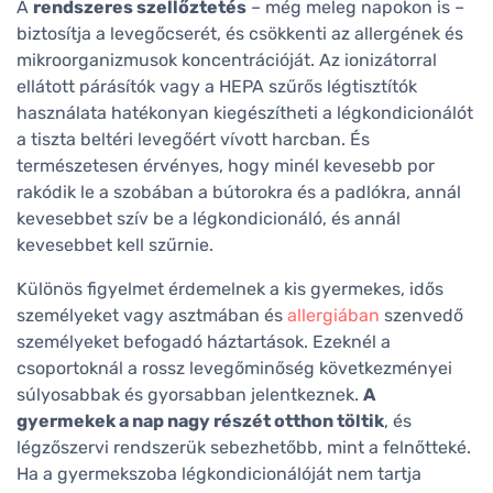
A
rendszeres szellőztetés
– még meleg napokon is –
biztosítja a levegőcserét, és csökkenti az allergének és
mikroorganizmusok koncentrációját. Az ionizátorral
ellátott párásítók vagy a HEPA szűrős légtisztítók
használata hatékonyan kiegészítheti a légkondicionálót
a tiszta beltéri levegőért vívott harcban. És
természetesen érvényes, hogy minél kevesebb por
rakódik le a szobában a bútorokra és a padlókra, annál
kevesebbet szív be a légkondicionáló, és annál
kevesebbet kell szűrnie.
Különös figyelmet érdemelnek a kis gyermekes, idős
személyeket vagy asztmában és
allergiában
szenvedő
személyeket befogadó háztartások. Ezeknél a
csoportoknál a rossz levegőminőség következményei
súlyosabbak és gyorsabban jelentkeznek.
A
gyermekek a nap nagy részét otthon töltik
, és
légzőszervi rendszerük sebezhetőbb, mint a felnőtteké.
Ha a gyermekszoba légkondicionálóját nem tartja