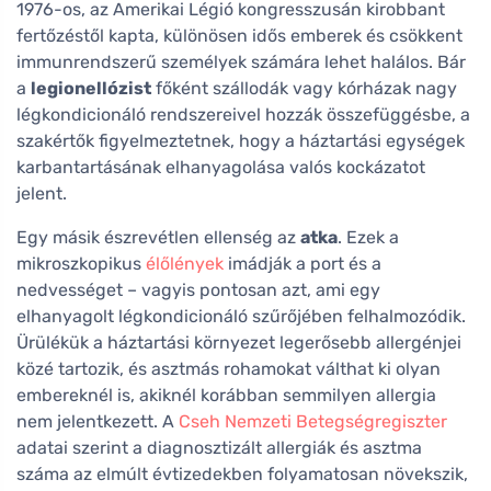
1976-os, az Amerikai Légió kongresszusán kirobbant
fertőzéstől kapta, különösen idős emberek és csökkent
immunrendszerű személyek számára lehet halálos. Bár
a
legionellózist
főként szállodák vagy kórházak nagy
légkondicionáló rendszereivel hozzák összefüggésbe, a
szakértők figyelmeztetnek, hogy a háztartási egységek
karbantartásának elhanyagolása valós kockázatot
jelent.
Egy másik észrevétlen ellenség az
atka
. Ezek a
mikroszkopikus
élőlények
imádják a port és a
nedvességet – vagyis pontosan azt, ami egy
elhanyagolt légkondicionáló szűrőjében felhalmozódik.
Ürülékük a háztartási környezet legerősebb allergénjei
közé tartozik, és asztmás rohamokat válthat ki olyan
embereknél is, akiknél korábban semmilyen allergia
nem jelentkezett. A
Cseh Nemzeti Betegségregiszter
adatai szerint a diagnosztizált allergiák és asztma
száma az elmúlt évtizedekben folyamatosan növekszik,