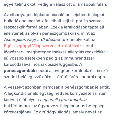
egyértelmű okot. Pedig a válasz ott ül a nappali falán.
Az elhanyagolt légkondicionáló belsejében biológiai
hulladék halmozódik fel elhalt sejtek, por és szerves
részecskék formájában. Ezek a lerakódások táptalajt
jelentenek az olyan penészgombáknak, mint az
Aspergillus
vagy a
Cladosporium
, amelyeket az
Egészségügyi Világszervezet kutatásai
szerint
légzőszervi megbetegedésekkel, allergiás reakciókkal,
súlyosabb esetekben pedig az immunrendszer
károsodásával hoznak összefüggésbe. A
penészgombák
spórái a levegőbe kerülnek, és mi szó
szerint belélegezzük őket – óráról órára, napról napra.
A veszélyt azonban nemcsak a penészgombák jelentik.
A légkondicionáló egység nedves környezete szintén
kedvelt élőhelye a
Legionella pneumophila
baktériumnak, az úgynevezett legionárius betegség
kórokozójának. Ez a tüdőgyulladás, amely nevét az