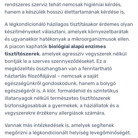
rendszeres szerviz tehát nemcsak higiéniai kérdés,
hanem a készülék hosszú élettartamának kérdése is.
A légkondicionáló házilagos tisztításakor érdemes olyan
készítményeket választani, amelyek környezetbarátak
és ugyanakkor hatékonyak a mikroorganizmusok ellen.
A piacon kaphatók
biológiai alapú enzimes
tisztítószerek
, amelyek agresszív vegyszerek nélkül
bontják le a szerves szennyeződéseket. Ez a
megközelítés összhangban van a fenntartható
háztartás filozófiájával – nemcsak a saját
egészségünkről gondoskodunk, hanem a bolygó
egészségéről is. A klór, formaldehid és szintetikus
illatanyagok nélküli természetes tisztítószerek
biztonságosabbak a gyermekek, a háziállatok és a
vegyszerekre érzékeny allergiások számára.
Vannak más intézkedések is, amelyek segítenek
megőrizni a légkondicionált helyiség levegőminőségét.