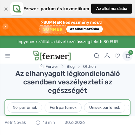
×
Ferwer: parfüm és kozmetikum
Az alkalmazásba
⚡
SUMMER kedvezmény most!
×
SUMMER
Az alkalmazásba
Ingyenes szállítás a következő összeg felett: 80 EUR
0
Ferwer
Blog
Otthon
Az elhanyagolt légkondicionáló
csendben veszélyezteti az
egészségét
Női parfümök
Férfi parfümök
Unisex parfümök
L
Petr Novák
13 min
30.6.2026