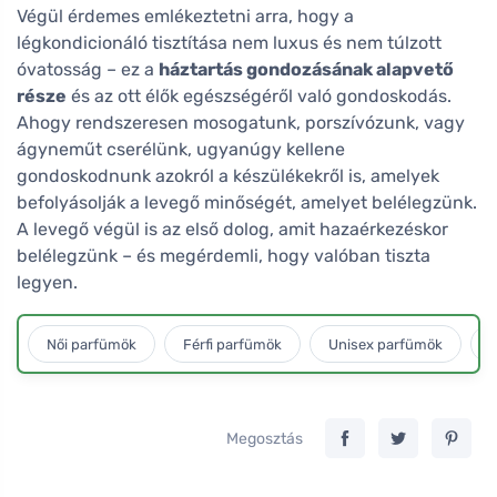
Végül érdemes emlékeztetni arra, hogy a
légkondicionáló tisztítása nem luxus és nem túlzott
óvatosság – ez a
háztartás gondozásának alapvető
része
és az ott élők egészségéről való gondoskodás.
Ahogy rendszeresen mosogatunk, porszívózunk, vagy
ágyneműt cserélünk, ugyanúgy kellene
gondoskodnunk azokról a készülékekről is, amelyek
befolyásolják a levegő minőségét, amelyet belélegzünk.
A levegő végül is az első dolog, amit hazaérkezéskor
belélegzünk – és megérdemli, hogy valóban tiszta
legyen.
Női parfümök
Férfi parfümök
Unisex parfümök
L
Megosztás