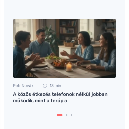
Petr Novák
13 min
Tomáš
ott
A közös étkezés telefonok nélkül jobban
Miért
működik, mint a terápia