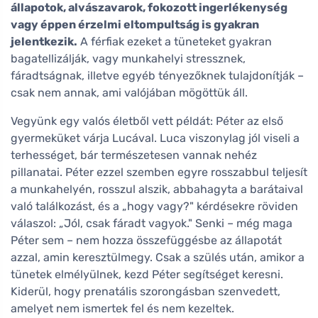
állapotok, alvászavarok, fokozott ingerlékenység
vagy éppen érzelmi eltompultság is gyakran
jelentkezik.
A férfiak ezeket a tüneteket gyakran
bagatellizálják, vagy munkahelyi stressznek,
fáradtságnak, illetve egyéb tényezőknek tulajdonítják –
csak nem annak, ami valójában mögöttük áll.
Vegyünk egy valós életből vett példát: Péter az első
gyermeküket várja Lucával. Luca viszonylag jól viseli a
terhességet, bár természetesen vannak nehéz
pillanatai. Péter ezzel szemben egyre rosszabbul teljesít
a munkahelyén, rosszul alszik, abbahagyta a barátaival
való találkozást, és a „hogy vagy?" kérdésekre röviden
válaszol: „Jól, csak fáradt vagyok." Senki – még maga
Péter sem – nem hozza összefüggésbe az állapotát
azzal, amin keresztülmegy. Csak a szülés után, amikor a
tünetek elmélyülnek, kezd Péter segítséget keresni.
Kiderül, hogy prenatális szorongásban szenvedett,
amelyet nem ismertek fel és nem kezeltek.