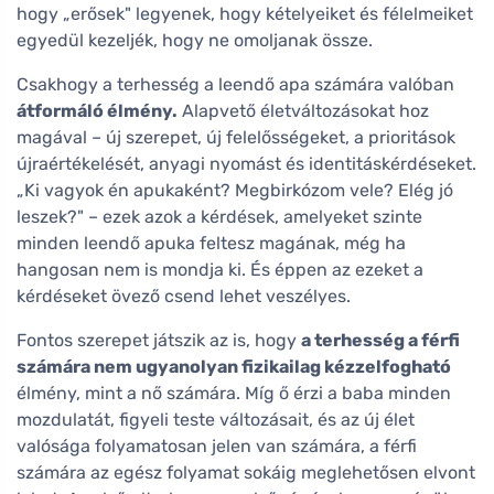
hogy „erősek" legyenek, hogy kételyeiket és félelmeiket
egyedül kezeljék, hogy ne omoljanak össze.
Csakhogy a terhesség a leendő apa számára valóban
átformáló élmény.
Alapvető életváltozásokat hoz
magával – új szerepet, új felelősségeket, a prioritások
újraértékelését, anyagi nyomást és identitáskérdéseket.
„Ki vagyok én apukaként? Megbirkózom vele? Elég jó
leszek?" – ezek azok a kérdések, amelyeket szinte
minden leendő apuka feltesz magának, még ha
hangosan nem is mondja ki. És éppen az ezeket a
kérdéseket övező csend lehet veszélyes.
Fontos szerepet játszik az is, hogy
a terhesség a férfi
számára nem ugyanolyan fizikailag kézzelfogható
élmény, mint a nő számára. Míg ő érzi a baba minden
mozdulatát, figyeli teste változásait, és az új élet
valósága folyamatosan jelen van számára, a férfi
számára az egész folyamat sokáig meglehetősen elvont