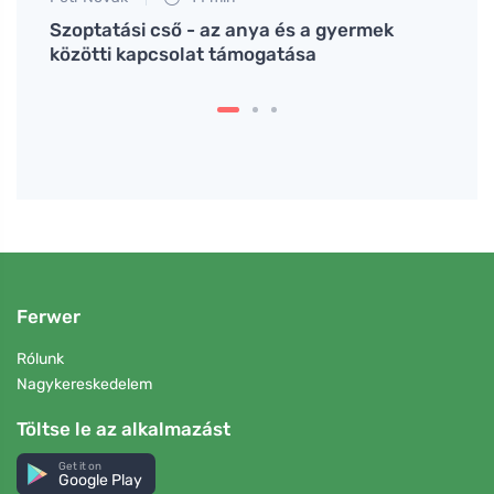
Szoptatási cső - az anya és a gyermek
A leg
közötti kapcsolat támogatása
véde
Ferwer
Rólunk
Nagykereskedelem
Töltse le az alkalmazást
Get it on
Google Play