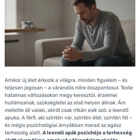
Amikor új élet érkezik a világra, minden figyelem – és
teljesen jogosan – a várandós nőre összpontosul. Teste
hatalmas változásokon megy keresztül, érzelmei
hullámzanak, szükségletei az első helyen állnak. Ám
mellette áll valaki, akiről csak ritkán esik szó: a leendő
apuka. A férfi, aki szintén vár, szintén átél, szintén fél –
és mégis pszichológiai árnyékban marad az egész
terhesség alatt.
A leendő apák pszichéje a terhesség