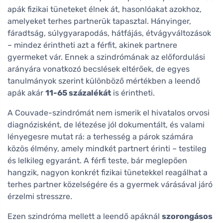
apák fizikai tüneteket élnek át, hasonlóakat azokhoz,
amelyeket terhes partnerük tapasztal. Hányinger,
fáradtság, súlygyarapodás, hátfájás, étvágyváltozások
– mindez érintheti azt a férfit, akinek partnere
gyermeket vár. Ennek a szindrómának az előfordulási
arányára vonatkozó becslések eltérőek, de egyes
tanulmányok szerint különböző mértékben a leendő
apák akár
11-65 százalékát
is érintheti.
A Couvade-szindrómát nem ismerik el hivatalos orvosi
diagnózisként, de létezése jól dokumentált, és valami
lényegesre mutat rá: a terhesség a párok számára
közös élmény, amely mindkét partnert érinti – testileg
és lelkileg egyaránt. A férfi teste, bár meglepően
hangzik, nagyon konkrét fizikai tünetekkel reagálhat a
terhes partner közelségére és a gyermek várásával járó
érzelmi stresszre.
Ezen szindróma mellett a leendő apáknál
szorongásos