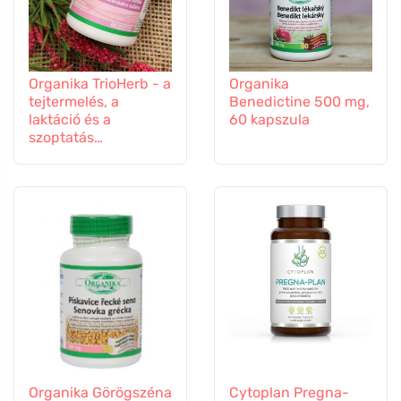
Organika TrioHerb - a
Organika
tejtermelés, a
Benedictine 500 mg,
laktáció és a
60 kapszula
szoptatás
támogatására, 60
kapszula
Organika Görögszéna
Cytoplan Pregna-