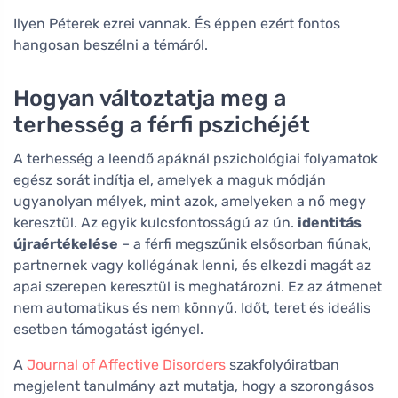
Ilyen Péterek ezrei vannak. És éppen ezért fontos
hangosan beszélni a témáról.
Hogyan változtatja meg a
terhesség a férfi pszichéjét
A terhesség a leendő apáknál pszichológiai folyamatok
egész sorát indítja el, amelyek a maguk módján
ugyanolyan mélyek, mint azok, amelyeken a nő megy
keresztül. Az egyik kulcsfontosságú az ún.
identitás
újraértékelése
– a férfi megszűnik elsősorban fiúnak,
partnernek vagy kollégának lenni, és elkezdi magát az
apai szerepen keresztül is meghatározni. Ez az átmenet
nem automatikus és nem könnyű. Időt, teret és ideális
esetben támogatást igényel.
A
Journal of Affective Disorders
szakfolyóiratban
megjelent tanulmány azt mutatja, hogy a szorongásos