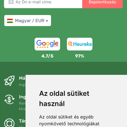
Bejelentkezés
Magyar / EUR
4,7/5
97%
Másnapra és ingyenesen
Ingyenes szállítás a következő összeg felett: 80 EUR
Az oldal sütiket
Ingyenes csere és visszaküldés
használ
Rendelését 90 napon belül bármikor visszaküldheti vagy
kicserélheti.
Az oldal sütiket és egyéb
Támogatjuk a Trees.org-ot
nyomkövető technológiákat