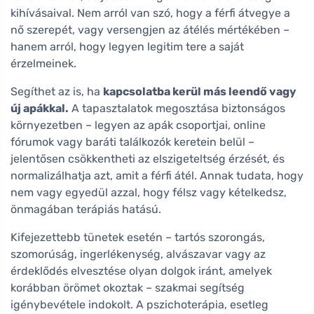
kihívásaival. Nem arról van szó, hogy a férfi átvegye a
nő szerepét, vagy versengjen az átélés mértékében –
hanem arról, hogy legyen legitim tere a saját
érzelmeinek.
Segíthet az is, ha
kapcsolatba kerül más leendő vagy
új apákkal.
A tapasztalatok megosztása biztonságos
környezetben – legyen az apák csoportjai, online
fórumok vagy baráti találkozók keretein belül –
jelentősen csökkentheti az elszigeteltség érzését, és
normalizálhatja azt, amit a férfi átél. Annak tudata, hogy
nem vagy egyedül azzal, hogy félsz vagy kételkedsz,
önmagában terápiás hatású.
Kifejezettebb tünetek esetén – tartós szorongás,
szomorúság, ingerlékenység, alvászavar vagy az
érdeklődés elvesztése olyan dolgok iránt, amelyek
korábban örömet okoztak – szakmai segítség
igénybevétele indokolt. A pszichoterápia, esetleg