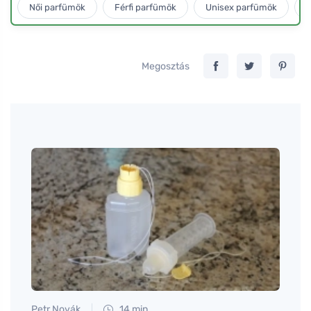
Női parfümök
Férfi parfümök
Unisex parfümök
L
Megosztás
Petr Novák
14 min
Anna 