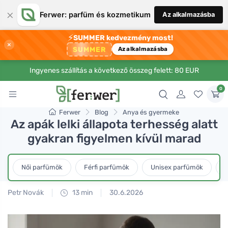
×
Ferwer: parfüm és kozmetikum
Az alkalmazásba
⚡
SUMMER kedvezmény most!
×
SUMMER
Az alkalmazásba
Ingyenes szállítás a következő összeg felett: 80 EUR
0
Ferwer
Blog
Anya és gyermeke
Az apák lelki állapota terhesség alatt
gyakran figyelmen kívül marad
Női parfümök
Férfi parfümök
Unisex parfümök
L
Petr Novák
13 min
30.6.2026