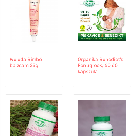
Weleda Bimbó
Organika Benedict's
balzsam 25g
Fenugreek, 60 60
kapszula