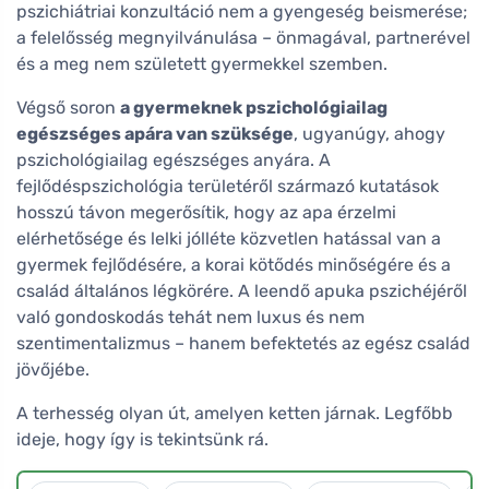
pszichiátriai konzultáció nem a gyengeség beismerése;
a felelősség megnyilvánulása – önmagával, partnerével
és a meg nem született gyermekkel szemben.
Végső soron
a gyermeknek pszichológiailag
egészséges apára van szüksége
, ugyanúgy, ahogy
pszichológiailag egészséges anyára. A
fejlődéspszichológia területéről származó kutatások
hosszú távon megerősítik, hogy az apa érzelmi
elérhetősége és lelki jólléte közvetlen hatással van a
gyermek fejlődésére, a korai kötődés minőségére és a
család általános légkörére. A leendő apuka pszichéjéről
való gondoskodás tehát nem luxus és nem
szentimentalizmus – hanem befektetés az egész család
jövőjébe.
A terhesség olyan út, amelyen ketten járnak. Legfőbb
ideje, hogy így is tekintsünk rá.