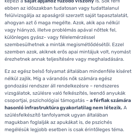
képezi a
saját apjához fűződő viszony
is. Sok férfi
ebben az időszakban tudatosan vagy tudattalanul
felülvizsgálja az apaságról szerzett saját tapasztalatát,
ahogyan azt ő maga megélte. Azok, akik apa nélkül
vagy hiányzó, illetve problémás apával nőttek fel,
különleges gyász- vagy félelemérzéssel
szembesülhetnek a minták megismétlődésétől. Ezzel
szemben azok, akiknek erős apai mintájuk volt, nyomást
érezhetnek annak teljesítésére vagy meghaladására.
Ez az egész belső folyamat általában mindenféle kíséret
nélkül zajlik. Míg a várandós nők számára egész
gondozási rendszer áll rendelkezésre – rendszeres
vizsgálatok, szülésre való felkészítés, leendő anyukák
csoportjai, pszichológiai támogatás –
a férfiak számára
hasonló infrastruktúra gyakorlatilag nem létezik.
A
szülésfelkészítő tanfolyamok ugyan általában
magukban foglalják az apukákat is, de pszichés
megélésük legjobb esetben is csak érintőleges téma.