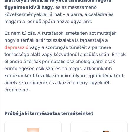
alatt olyan téma, amelyet a társadalom régóta
figyelmen kívül hagy
, és ez messzemenő
következményekkel járhat – a párra, a családra és
magára a leendő apára nézve egyaránt.
Ez nem túlzás. A kutatások ismételten azt mutatják,
hogy a férfiak akár tíz százaléka is tapasztalja a
depresszió
vagy a szorongás tüneteit a partnere
terhessége alatt vagy közvetlenül a szülés után. Ennek
ellenére a férfiak perinatális pszichológiájáról csak
érintőlegesen esik szó, és ha mégis, akkor inkább
kuriózumként kezelik, semmint olyan legitim témaként,
amely szakemberek és a közvélemény figyelmét
érdemelné.
Próbálja ki természetes termékeinket