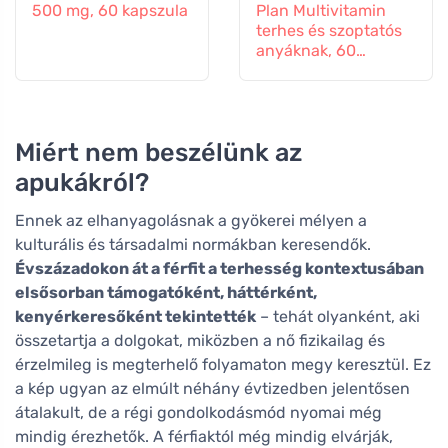
500 mg, 60 kapszula
Plan Multivitamin
terhes és szoptatós
anyáknak, 60
tabletta
Miért nem beszélünk az
apukákról?
Ennek az elhanyagolásnak a gyökerei mélyen a
kulturális és társadalmi normákban keresendők.
Évszázadokon át a férfit a terhesség kontextusában
elsősorban támogatóként, háttérként,
kenyérkeresőként tekintették
– tehát olyanként, aki
összetartja a dolgokat, miközben a nő fizikailag és
érzelmileg is megterhelő folyamaton megy keresztül. Ez
a kép ugyan az elmúlt néhány évtizedben jelentősen
átalakult, de a régi gondolkodásmód nyomai még
mindig érezhetők. A férfiaktól még mindig elvárják,