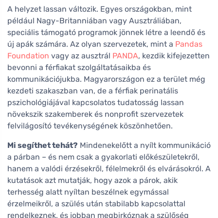
A helyzet lassan változik. Egyes országokban, mint
például Nagy-Britanniában vagy Ausztráliában,
speciális támogató programok jönnek létre a leendő és
új apák számára. Az olyan szervezetek, mint a
Pandas
Foundation
vagy az ausztrál
PANDA
, kezdik kifejezetten
bevonni a férfiakat szolgáltatásaikba és
kommunikációjukba. Magyarországon ez a terület még
kezdeti szakaszban van, de a férfiak perinatális
pszichológiájával kapcsolatos tudatosság lassan
növekszik szakemberek és nonprofit szervezetek
felvilágosító tevékenységének köszönhetően.
Mi segíthet tehát?
Mindenekelőtt a nyílt kommunikáció
a párban – és nem csak a gyakorlati előkészületekről,
hanem a valódi érzésekről, félelmekről és elvárásokról. A
kutatások azt mutatják, hogy azok a párok, akik
terhesség alatt nyíltan beszélnek egymással
érzelmeikről, a szülés után stabilabb kapcsolattal
rendelkeznek, és jobban megbirkóznak a szülőség