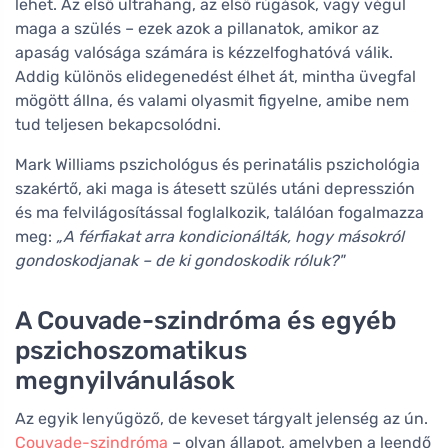
lehet. Az első ultrahang, az első rúgások, vagy végül
maga a szülés – ezek azok a pillanatok, amikor az
apaság valósága számára is kézzelfoghatóvá válik.
Addig különös elidegenedést élhet át, mintha üvegfal
mögött állna, és valami olyasmit figyelne, amibe nem
tud teljesen bekapcsolódni.
Mark Williams pszichológus és perinatális pszichológia
szakértő, aki maga is átesett szülés utáni depresszión
és ma felvilágosítással foglalkozik, találóan fogalmazza
meg:
„A férfiakat arra kondicionálták, hogy másokról
gondoskodjanak – de ki gondoskodik róluk?"
A Couvade-szindróma és egyéb
pszichoszomatikus
megnyilvánulások
Az egyik lenyűgöző, de keveset tárgyalt jelenség az ún.
Couvade-szindróma
– olyan állapot, amelyben a leendő