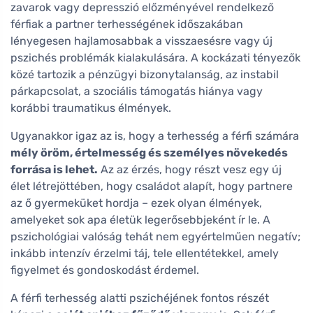
zavarok vagy depresszió előzményével rendelkező
férfiak a partner terhességének időszakában
lényegesen hajlamosabbak a visszaesésre vagy új
pszichés problémák kialakulására. A kockázati tényezők
közé tartozik a pénzügyi bizonytalanság, az instabil
párkapcsolat, a szociális támogatás hiánya vagy
korábbi traumatikus élmények.
Ugyanakkor igaz az is, hogy a terhesség a férfi számára
mély öröm, értelmesség és személyes növekedés
forrása is lehet.
Az az érzés, hogy részt vesz egy új
élet létrejöttében, hogy családot alapít, hogy partnere
az ő gyermeküket hordja – ezek olyan élmények,
amelyeket sok apa életük legerősebbjeként ír le. A
pszichológiai valóság tehát nem egyértelműen negatív;
inkább intenzív érzelmi táj, tele ellentétekkel, amely
figyelmet és gondoskodást érdemel.
A férfi terhesség alatti pszichéjének fontos részét