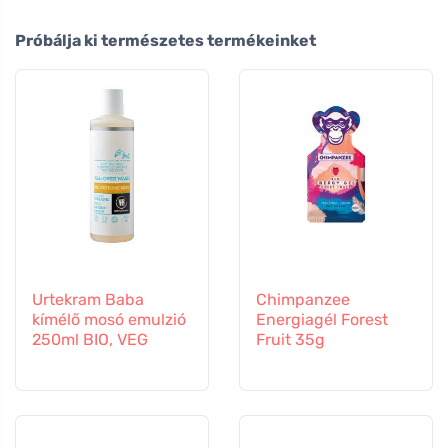
Próbálja ki természetes termékeinket
Urtekram Baba
Chimpanzee
kímélő mosó emulzió
Energiagél Forest
250ml BIO, VEG
Fruit 35g