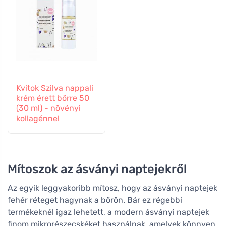
Kvitok Szilva nappali
krém érett bőrre 50
(30 ml) - növényi
kollagénnel
Mítoszok az ásványi naptejekről
Az egyik leggyakoribb mítosz, hogy az ásványi naptejek
fehér réteget hagynak a bőrön. Bár ez régebbi
termékeknél igaz lehetett, a modern ásványi naptejek
finom mikrorészecskéket használnak, amelyek könnyen