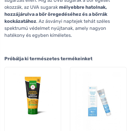
sugárzás ellen. Míg az UVB sugarak a bőr égését
okozzák, az UVA sugarak
mélyebbre hatolnak,
hozzájárulva a bőr öregedéséhez és a bőrrák
kockázatához
. Az ásványi naptejek tehát széles
spektrumú védelmet nyújtanak, amely nagyon
hatékony és egyben kíméletes.
Próbálja ki természetes termékeinket