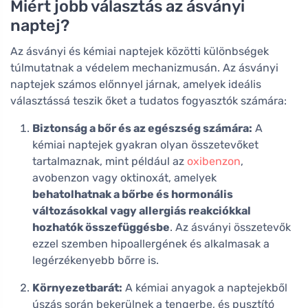
Miért jobb választás az ásványi
naptej?
Az ásványi és kémiai naptejek közötti különbségek
túlmutatnak a védelem mechanizmusán. Az ásványi
naptejek számos előnnyel járnak, amelyek ideális
választássá teszik őket a tudatos fogyasztók számára:
Biztonság a bőr és az egészség számára:
A
kémiai naptejek gyakran olyan összetevőket
tartalmaznak, mint például az
oxibenzon
,
avobenzon vagy oktinoxát, amelyek
behatolhatnak a bőrbe és hormonális
változásokkal vagy allergiás reakciókkal
hozhatók összefüggésbe
. Az ásványi összetevők
ezzel szemben hipoallergének és alkalmasak a
legérzékenyebb bőrre is.
Környezetbarát:
A kémiai anyagok a naptejekből
úszás során bekerülnek a tengerbe, és pusztító