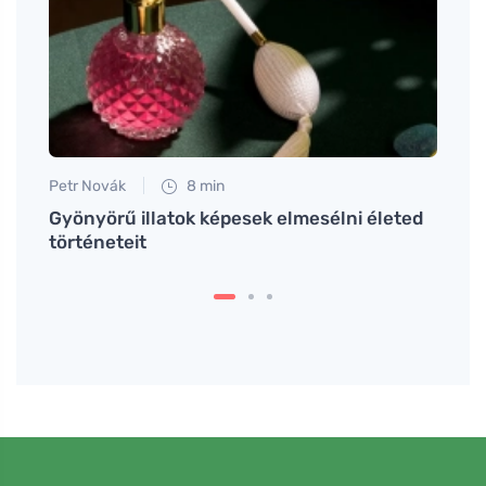
Petr Novák
8 min
Anna 
meli a
Gyönyörű illatok képesek elmesélni életed
Afrik
történeteit
széps