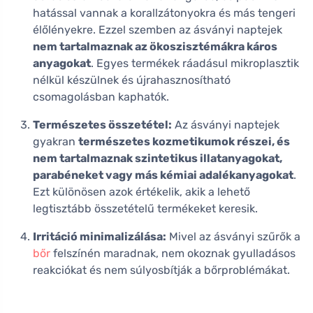
hatással vannak a korallzátonyokra és más tengeri
élőlényekre. Ezzel szemben az ásványi naptejek
nem tartalmaznak az ökoszisztémákra káros
anyagokat
. Egyes termékek ráadásul mikroplasztik
nélkül készülnek és újrahasznosítható
csomagolásban kaphatók.
Természetes összetétel:
Az ásványi naptejek
gyakran
természetes kozmetikumok részei, és
nem tartalmaznak szintetikus illatanyagokat,
parabéneket vagy más kémiai adalékanyagokat
.
Ezt különösen azok értékelik, akik a lehető
legtisztább összetételű termékeket keresik.
Irritáció minimalizálása:
Mivel az ásványi szűrők a
bőr
felszínén maradnak, nem okoznak gyulladásos
reakciókat és nem súlyosbítják a bőrproblémákat.