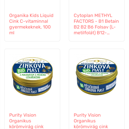
Organika Kids Liquid
Cytoplan METHYL
Cink C-vitaminnal
FACTORS - B1 Betain
gyermekeknek, 100
B2 B2 B6 Folsav (L-
ml
metilfolát) B12-
vitamin és cink, 60
kapszula
Purity Vision
Purity Vision
Organikus
Organikus
körömvirág cink
körömvirág cink