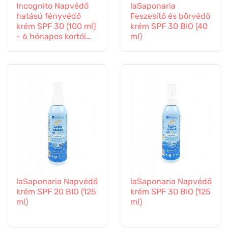
Incognito Napvédő
laSaponaria
hatású fényvédő
Feszesítő és bőrvédő
krém SPF 30 (100 ml)
krém SPF 30 BIO (40
- 6 hónapos kortól
ml)
gyermekeknek is
alkalmas.
laSaponaria Napvédő
laSaponaria Napvédő
krém SPF 20 BIO (125
krém SPF 30 BIO (125
ml)
ml)