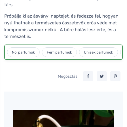
társ.
Próbálja ki az ásványi naptejet, és fedezze fel, hogyan
nyújthatnak a természetes összetevők erős védelmet
kompromisszumok nélkül. A bőre hálás lesz érte, és a
természet is.
Női parfümök
Férfi parfümök
Unisex parfümök
L
Megosztás