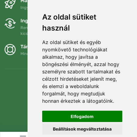
Másnapra és ingyenesen
Ingyenes szállítás a következő összeg felett: 80 EUR
Az oldal sütiket
Ingyenes csere és visszaküldés
használ
Rendelését 90 napon belül bármikor visszaküldheti vagy
kicserélheti.
Az oldal sütiket és egyéb
Támogatjuk a Trees.org-ot
nyomkövető technológiákat
Minden megrendelésért ültetünk egy fát! Bővebben
Rólunk
.
alkalmaz, hogy javítsa a
böngészési élményét, azzal hogy
személyre szabott tartalmakat és
célzott hirdetéseket jelenít meg,
és elemzi a weboldalunk
forgalmát, hogy megtudjuk
honnan érkeztek a látogatóink.
Elfogadom
Beállítások megváltoztatása