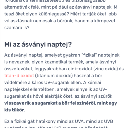
fordulnak a természetesebb és biztonságosabb
alternatívák felé, mint például az ásványi naptejek. Mi
teszi őket olyan különlegessé? Miért tartják őket jobb
választásnak nemcsak a bőrünk, hanem a környezet
számára is?
Mi az ásványi naptej?
Az ásványi naptej, amelyet gyakran "fizikai" naptejnek
is neveznek, olyan kozmetikai termék, amely ásványi
összetevőket, leggyakrabban cink-oxidot (zinc oxide) és
titán-dioxidot
(titanium dioxide) használ a bőr
védelmére a káros UV-sugarak ellen. A kémiai
naptejekkel ellentétben, amelyek elnyelik az UV-
sugarakat és hővé alakítják őket, az ásványi szűrők
visszaverik a sugarakat a bőr felszínéről, mint egy
kis tükör
.
Ez a fizikai gát hatékony mind az UVA, mind az UVB