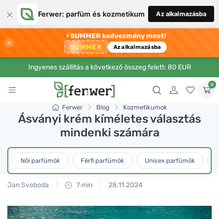
×
Ferwer: parfüm és kozmetikum
Az alkalmazásba
⚡
SUMMER kedvezmény most!
×
SUMMER
Az alkalmazásba
Ingyenes szállítás a következő összeg felett: 80 EUR
0
Ferwer
Blog
Kozmetikumok
Ásványi krém kíméletes választás
mindenki számára
Női parfümök
Férfi parfümök
Unisex parfümök
L
Jan Svoboda
7 min
28.11.2024