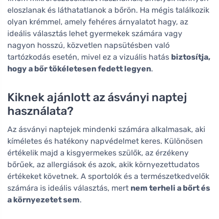
eloszlanak és láthatatlanok a bőrön. Ha mégis találkozik
olyan krémmel, amely fehéres árnyalatot hagy, az
ideális választás lehet gyermekek számára vagy
nagyon hosszú, közvetlen napsütésben való
tartózkodás esetén, mivel ez a vizuális hatás
biztosítja,
hogy a bőr tökéletesen fedett legyen
.
Kiknek ajánlott az ásványi naptej
használata?
Az ásványi naptejek mindenki számára alkalmasak, aki
kíméletes és hatékony napvédelmet keres. Különösen
értékelik majd a kisgyermekes szülők, az érzékeny
bőrűek, az allergiások és azok, akik környezettudatos
értékeket követnek. A sportolók és a természetkedvelők
számára is ideális választás, mert
nem terheli a bőrt és
a környezetet sem
.