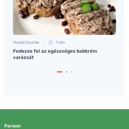
Tomáš Dvořák
7 min
Petr N
Fedezze fel az egészséges babkrém
# Mit
varázsát
eseté
Ferwer