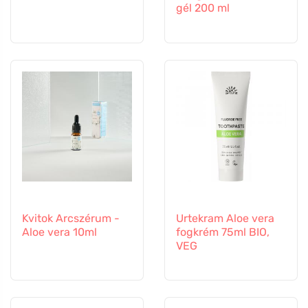
gél 200 ml
Kvitok Arcszérum -
Urtekram Aloe vera
Aloe vera 10ml
fogkrém 75ml BIO,
VEG