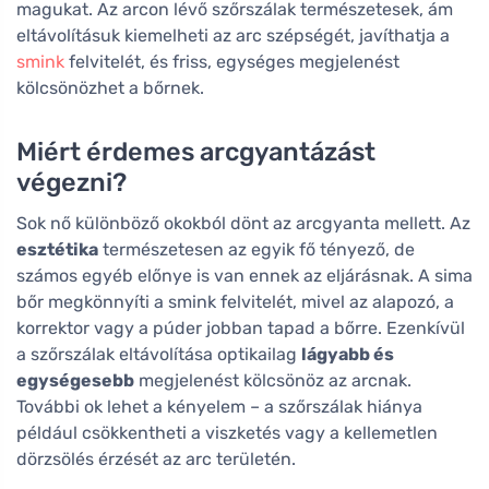
magukat. Az arcon lévő szőrszálak természetesek, ám
eltávolításuk kiemelheti az arc szépségét, javíthatja a
smink
felvitelét, és friss, egységes megjelenést
kölcsönözhet a bőrnek.
Miért érdemes arcgyantázást
végezni?
Sok nő különböző okokból dönt az arcgyanta mellett. Az
esztétika
természetesen az egyik fő tényező, de
számos egyéb előnye is van ennek az eljárásnak. A sima
bőr megkönnyíti a smink felvitelét, mivel az alapozó, a
korrektor vagy a púder jobban tapad a bőrre. Ezenkívül
a szőrszálak eltávolítása optikailag
lágyabb és
egységesebb
megjelenést kölcsönöz az arcnak.
További ok lehet a kényelem – a szőrszálak hiánya
például csökkentheti a viszketés vagy a kellemetlen
dörzsölés érzését az arc területén.