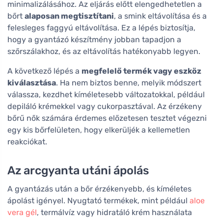
minimalizálásához. Az eljárás előtt elengedhetetlen a
bőrt
alaposan megtisztítani
, a smink eltávolítása és a
felesleges faggyú eltávolítása. Ez a lépés biztosítja,
hogy a gyantázó készítmény jobban tapadjon a
szőrszálakhoz, és az eltávolítás hatékonyabb legyen.
A következő lépés a
megfelelő termék vagy eszköz
kiválasztása
. Ha nem biztos benne, melyik módszert
válassza, kezdhet kíméletesebb változatokkal, például
depiláló krémekkel vagy cukorpasztával. Az érzékeny
bőrű nők számára érdemes előzetesen tesztet végezni
egy kis bőrfelületen, hogy elkerüljék a kellemetlen
reakciókat.
Az arcgyanta utáni ápolás
A gyantázás után a bőr érzékenyebb, és kíméletes
ápolást igényel. Nyugtató termékek, mint például
aloe
vera gél
, termálvíz vagy hidratáló krém használata