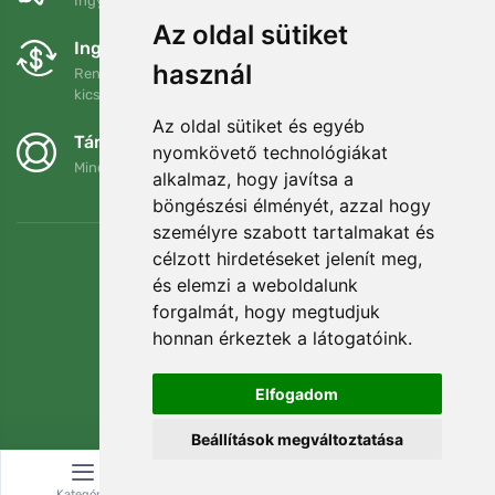
Ingyenes szállítás a következő összeg felett: 80 EUR
Az oldal sütiket
Ingyenes csere és visszaküldés
használ
Rendelését 90 napon belül bármikor visszaküldheti vagy
kicserélheti.
Az oldal sütiket és egyéb
Támogatjuk a Trees.org-ot
nyomkövető technológiákat
Minden megrendelésért ültetünk egy fát! Bővebben
Rólunk
.
alkalmaz, hogy javítsa a
böngészési élményét, azzal hogy
személyre szabott tartalmakat és
célzott hirdetéseket jelenít meg,
és elemzi a weboldalunk
forgalmát, hogy megtudjuk
honnan érkeztek a látogatóink.
Elfogadom
Beállítások megváltoztatása
© Topshelf s.r.o. Minden jog fenntartva.
Kategória
Keresés
Kosár