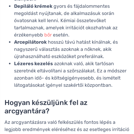
Depiláló krémek
gyors és fájdalommentes
megoldást nyújtanak, de alkalmazásuk során
óvatosnak kell lenni. Kémiai összetevőket
tartalmaznak, amelyek irritációt okozhatnak az
érzékenyebb
bőr
esetén.
Arcepilátorok
hosszú távú hatást kínálnak, és
nagyszerű választás azoknak a nőknek, akik
újrahasználható eszközöket preferálnak.
Lézeres kezelés
azoknak való, akik tartósan
szeretnék eltávolítani a szőrszálakat. Ez a módszer
azonban idő- és költségigényesebb, és ismételt
látogatásokat igényel szakértői központban.
Hogyan készüljünk fel az
arcgyantára?
Az arcgyantázásra való felkészülés fontos lépés a
legjobb eredmények eléréséhez és az esetleges irritáció