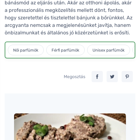
bánásmód az eljárás után. Akár az otthoni ápolás, akár
a professzionális megközelítés mellett dönt, fontos,
hogy szeretettel és tisztelettel bánjunk a bőrünkkel. Az
arcgyanta nemcsak a megjelenésünket javítja, hanem
önbizalmunkat és általános jó közérzetünket is erősíti.
Női parfümök
Férfi parfümök
Unisex parfümök
L
Megosztás