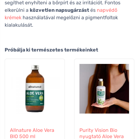
segíthet enyhíteni a bőrpírt és az irritációt. Fontos
elkerülni a
közvetlen napsugárzást
és
napvédő
krémek
használatával megelőzni a pigmentfoltok
kialakulását.
Próbálja ki természetes termékeinket
Allnature Aloe Vera
Purity Vision Bio
BIO 500 ml
nyugtató Aloe Vera