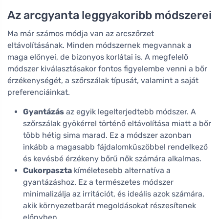
Az arcgyanta leggyakoribb módszerei
Ma már számos módja van az arcszőrzet
eltávolításának. Minden módszernek megvannak a
maga előnyei, de bizonyos korlátai is. A megfelelő
módszer kiválasztásakor fontos figyelembe venni a bőr
érzékenységét, a szőrszálak típusát, valamint a saját
preferenciáinkat.
Gyantázás
az egyik legelterjedtebb módszer. A
szőrszálak gyökérrel történő eltávolítása miatt a bőr
több hétig sima marad. Ez a módszer azonban
inkább a magasabb fájdalomküszöbbel rendelkező
és kevésbé érzékeny bőrű nők számára alkalmas.
Cukorpaszta
kíméletesebb alternatíva a
gyantázáshoz. Ez a természetes módszer
minimalizálja az irritációt, és ideális azok számára,
akik környezetbarát megoldásokat részesítenek
előnyben.