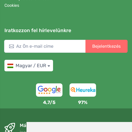
Cookies
Iratkozzon fel hírlevelünkre
Bejelentkezés
Magyar / EUR
4,7/5
97%
Másnapra és ingyenesen