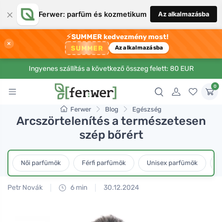
×
Ferwer: parfüm és kozmetikum
Az alkalmazásba
⚡
SUMMER kedvezmény most!
×
SUMMER
Az alkalmazásba
Ingyenes szállítás a következő összeg felett: 80 EUR
0
Ferwer
Blog
Egészség
Arcszörtelenítés a természetesen
szép bőrért
Női parfümök
Férfi parfümök
Unisex parfümök
L
Petr Novák
6 min
30.12.2024