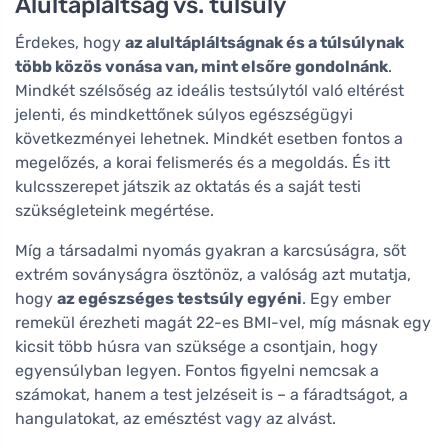
Alultápláltság vs. túlsúly
Érdekes, hogy
az alultápláltságnak és a túlsúlynak
több közös vonása van, mint elsőre gondolnánk
.
Mindkét szélsőség az ideális testsúlytól való eltérést
jelenti, és mindkettőnek súlyos egészségügyi
következményei lehetnek. Mindkét esetben fontos a
megelőzés, a korai felismerés és a megoldás. És itt
kulcsszerepet játszik az oktatás és a saját testi
szükségleteink megértése.
Míg a társadalmi nyomás gyakran a karcsúságra, sőt
extrém soványságra ösztönöz, a valóság azt mutatja,
hogy
az egészséges testsúly egyéni
. Egy ember
remekül érezheti magát 22-es BMI-vel, míg másnak egy
kicsit több húsra van szüksége a csontjain, hogy
egyensúlyban legyen. Fontos figyelni nemcsak a
számokat, hanem a test jelzéseit is – a fáradtságot, a
hangulatokat, az emésztést vagy az alvást.