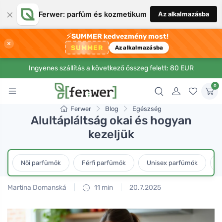
×
Ferwer: parfüm és kozmetikum
Az alkalmazásba
⚡
SUMMER kedvezmény most!
×
SUMMER
Az alkalmazásba
Ingyenes szállítás a következő összeg felett: 80 EUR
0
Ferwer
Blog
Egészség
Alultápláltság okai és hogyan
kezeljük
Női parfümök
Férfi parfümök
Unisex parfümök
L
Martina Domanská
11 min
20.7.2025