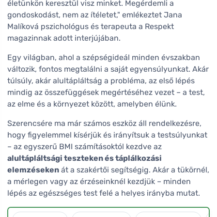
életünkön keresztül visz minket. Megérdemli a
gondoskodást, nem az ítéletet," emlékeztet Jana
Malíková pszichológus és terapeuta a Respekt
magazinnak adott interjújában.
Egy világban, ahol a szépségideál minden évszakban
változik, fontos megtalálni a saját egyensúlyunkat. Akár
túlsúly, akár alultápláltság a probléma, az első lépés
mindig az összefüggések megértéséhez vezet – a test,
az elme és a környezet között, amelyben élünk.
Szerencsére ma már számos eszköz áll rendelkezésre,
hogy figyelemmel kísérjük és irányítsuk a testsúlyunkat
– az egyszerű BMI számításoktól kezdve az
alultápláltsági teszteken és táplálkozási
elemzéseken
át a szakértői segítségig. Akár a tükörnél,
a mérlegen vagy az érzéseinknél kezdjük – minden
lépés az egészséges test felé a helyes irányba mutat.