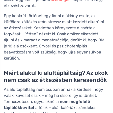
étkezési zavarok.
Egy konkrét történet egy fiatal diáklány esete, aki
külföldre költözés után stressz miatt kezdett elkerülni
az étkezéseket. Kezdetben környezete dicsérte a
fogyását – "fitten" nézett ki. Csak amikor elkezdett
ájulni és kimaradt a menstruációja, derült ki, hogy BMI-
je 16 alá csökkent. Orvosi és pszichoterápiás
beavatkozásra volt szükség, hogy újra egyensúlyba
kerüljön.
Miért alakul ki alultápláltság? Az okok
nem csak az étkezésben keresendők
Az alultápláltság nem csupán annak a kérdése, hogy
valaki keveset eszik – még ha elsőre így is tűnhet.
Természetesen, egyeseknél a
nem megfelelő
táplálékbevitel
a fő ok – akár kalóriák szándékos