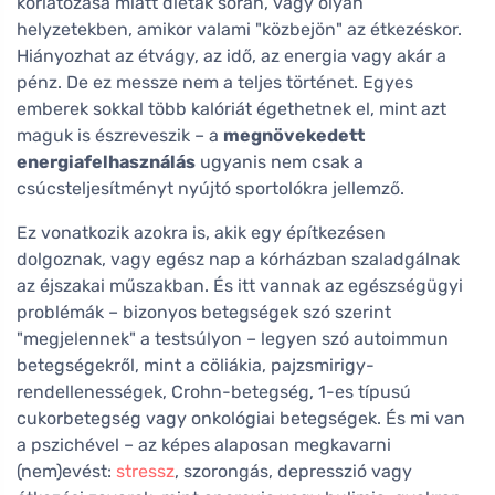
korlátozása miatt diéták során, vagy olyan
helyzetekben, amikor valami "közbejön" az étkezéskor.
Hiányozhat az étvágy, az idő, az energia vagy akár a
pénz. De ez messze nem a teljes történet. Egyes
emberek sokkal több kalóriát égethetnek el, mint azt
maguk is észreveszik – a
megnövekedett
energiafelhasználás
ugyanis nem csak a
csúcsteljesítményt nyújtó sportolókra jellemző.
Ez vonatkozik azokra is, akik egy építkezésen
dolgoznak, vagy egész nap a kórházban szaladgálnak
az éjszakai műszakban. És itt vannak az egészségügyi
problémák – bizonyos betegségek szó szerint
"megjelennek" a testsúlyon – legyen szó autoimmun
betegségekről, mint a cöliákia, pajzsmirigy-
rendellenességek, Crohn-betegség, 1-es típusú
cukorbetegség vagy onkológiai betegségek. És mi van
a pszichével – az képes alaposan megkavarni
(nem)evést:
stressz
, szorongás, depresszió vagy