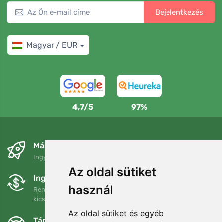
Bejelentkezés
Magyar / EUR
4,7/5
97%
Másnapra és ingyenesen
Ingyenes szállítás a következő összeg felett: 80 EUR
Az oldal sütiket
Ingyenes csere és visszaküldés
használ
Rendelését 90 napon belül bármikor visszaküldheti vagy
kicserélheti.
Az oldal sütiket és egyéb
Támogatjuk a Trees.org-ot