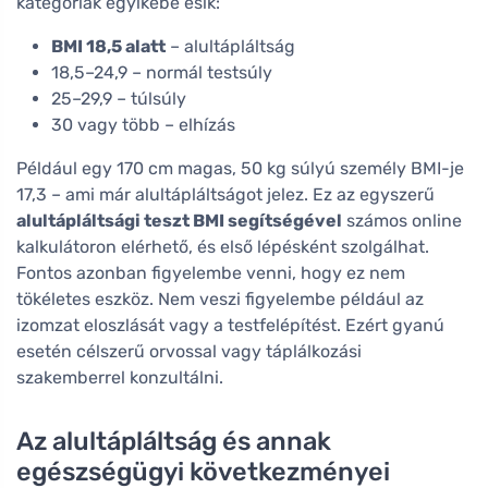
kategóriák egyikébe esik:
BMI 18,5 alatt
– alultápláltság
18,5–24,9 – normál testsúly
25–29,9 – túlsúly
30 vagy több – elhízás
Például egy 170 cm magas, 50 kg súlyú személy BMI-je
17,3 – ami már alultápláltságot jelez. Ez az egyszerű
alultápláltsági teszt BMI segítségével
számos online
kalkulátoron elérhető, és első lépésként szolgálhat.
Fontos azonban figyelembe venni, hogy ez nem
tökéletes eszköz. Nem veszi figyelembe például az
izomzat eloszlását vagy a testfelépítést. Ezért gyanú
esetén célszerű orvossal vagy táplálkozási
szakemberrel konzultálni.
Az alultápláltság és annak
egészségügyi következményei