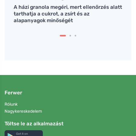
A házi granola megéri, mert ellenőrzés alatt
A csí
tarthatja a cukrot, a zsírt és az
hétvé
alapanyagok minőségét
Ferwer
Rólunk
Nagykereskedelem
Töltse le az alkalmazást
Get it on