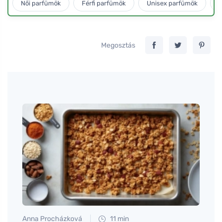
Női parfümök
Férfi parfümök
Unisex parfümök
L
Megosztás
Anna Procházková
11 min
Tomáš