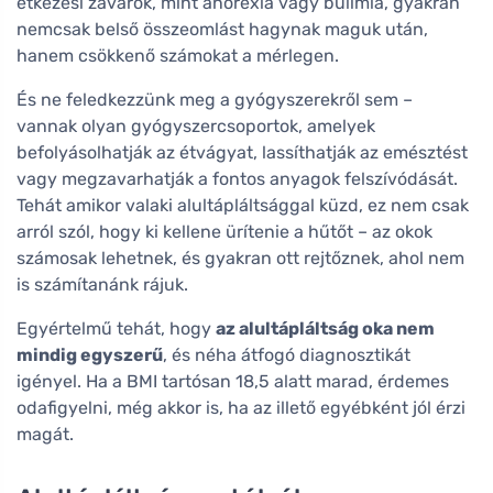
étkezési zavarok, mint anorexia vagy bulimia, gyakran
nemcsak belső összeomlást hagynak maguk után,
hanem csökkenő számokat a mérlegen.
És ne feledkezzünk meg a gyógyszerekről sem –
vannak olyan gyógyszercsoportok, amelyek
befolyásolhatják az étvágyat, lassíthatják az emésztést
vagy megzavarhatják a fontos anyagok felszívódását.
Tehát amikor valaki alultápláltsággal küzd, ez nem csak
arról szól, hogy ki kellene ürítenie a hűtőt – az okok
számosak lehetnek, és gyakran ott rejtőznek, ahol nem
is számítanánk rájuk.
Egyértelmű tehát, hogy
az alultápláltság oka nem
mindig egyszerű
, és néha átfogó diagnosztikát
igényel. Ha a BMI tartósan 18,5 alatt marad, érdemes
odafigyelni, még akkor is, ha az illető egyébként jól érzi
magát.