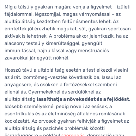
Míg a túlsúly gyakran magára vonja a figyelmet – ízületi
fájdalommal, légszomjjal, magas vérnyomással – az
alultápláltság kezdetben feltűnésmentes lehet. Az
érintettek jól érezhetik magukat, sőt, gyakran sportosan
aktívak is lehetnek. A probléma akkor jelentkezik, ha az
alacsony testsúly kimerültséggel, gyengült
immunitással, hajhullással vagy menstruációs
zavarokkal jár együtt nőknél.
Hosszú távú alultápláltság esetén a test elkezdi viselni
az árát. Izomtömeg-vesztés következik be, lassul az
anyagcsere, és csökken a fertőzésekkel szembeni
ellenállás. Gyermekeknél és serdülőknél az
alultápláltság
lassíthatja a növekedést és a fejlődést
.
Idősebb személyeknél pedig növeli az esések, a
csontritkulás és az életminőség általános romlásának
kockázatát. Az orvosok gyakran felhívják a figyelmet az
alultápláltság és pszichés problémák közötti
összefüggésre – például
szorongás
, depresszió vagy