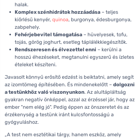
halak.
Komplex szénhidrátok hozzáadása
– teljes
kiőrlésű kenyér,
quinoa
, burgonya, édesburgonya,
zabpehely.
Fehérjebevitel támogatása
– hüvelyesek, tofu,
tojás, görög joghurt, esetleg táplálékkiegészítők.
Rendszeresen és élvezettel enni
– kerülni a
hosszú éhezéseket, megtanulni egyszerű és ízletes
ételeket készíteni.
Javasolt könnyű erősítő edzést is beiktatni, amely segít
az izomtömeg építésében. És mindenekelőtt –
dolgozni
a testünkhöz való viszonyunkon
. Az alultápláltság
gyakran negatív önképpel, azzal az érzéssel jár, hogy az
ember "nem elég jó". Pedig éppen az önszeretet és az
érzékenység a testünk iránt kulcsfontosságú a
gyógyuláshoz.
„A test nem esztétikai tárgy, hanem eszköz, amely