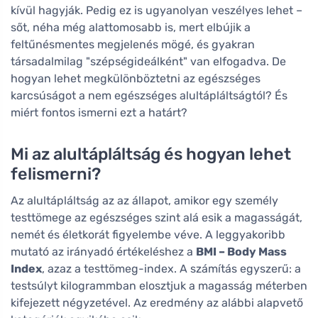
kívül hagyják. Pedig ez is ugyanolyan veszélyes lehet –
sőt, néha még alattomosabb is, mert elbújik a
feltűnésmentes megjelenés mögé, és gyakran
társadalmilag "szépségideálként" van elfogadva. De
hogyan lehet megkülönböztetni az egészséges
karcsúságot a nem egészséges alultápláltságtól? És
miért fontos ismerni ezt a határt?
Mi az alultápláltság és hogyan lehet
felismerni?
Az alultápláltság az az állapot, amikor egy személy
testtömege az egészséges szint alá esik a magasságát,
nemét és életkorát figyelembe véve. A leggyakoribb
mutató az irányadó értékeléshez a
BMI – Body Mass
Index
, azaz a testtömeg-index. A számítás egyszerű: a
testsúlyt kilogrammban elosztjuk a magasság méterben
kifejezett négyzetével. Az eredmény az alábbi alapvető