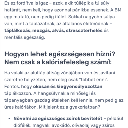
És ez fordítva is igaz – azok, akik túllépik a túlsúly
határát, nem kell, hogy azonnal pánikba essenek. A BMI
egy mutató, nem pedig ítélet. Sokkal nagyobb súlya
van, mint a táblázatnak, az általános életmódnak –
táplálkozás, mozgás, alvás, stresszterhelés
és
mentális egészség.
Hogyan lehet egészségesen hízni?
Nem csak a kalóriafelesleg számít
Ha valaki az alultápláltság zónájában van és javítani
szeretne helyzetén, nem elég csak "többet enni".
Fontos, hogy
okosan és kiegyensúlyozottan
táplálkozzon. A hangsúlynak a minőségi és
tápanyagban gazdag ételeken kell lennie, nem pedig az
üres kalóriákon. Mit jelent ez a gyakorlatban?
Növelni az egészséges zsírok bevitelét
– például
diófélék, magvak, avokádó, olívaolaj vagy zsíros