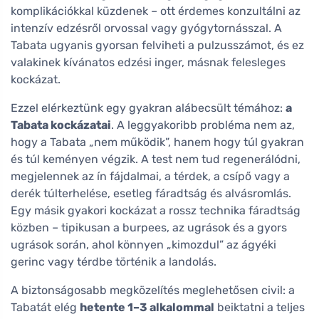
komplikációkkal küzdenek – ott érdemes konzultálni az
intenzív edzésről orvossal vagy gyógytornásszal. A
Tabata ugyanis gyorsan felviheti a pulzusszámot, és ez
valakinek kívánatos edzési inger, másnak felesleges
kockázat.
Ezzel elérkeztünk egy gyakran alábecsült témához:
a
Tabata kockázatai
. A leggyakoribb probléma nem az,
hogy a Tabata „nem működik”, hanem hogy túl gyakran
és túl keményen végzik. A test nem tud regenerálódni,
megjelennek az ín fájdalmai, a térdek, a csípő vagy a
derék túlterhelése, esetleg fáradtság és alvásromlás.
Egy másik gyakori kockázat a rossz technika fáradtság
közben – tipikusan a burpees, az ugrások és a gyors
ugrások során, ahol könnyen „kimozdul” az ágyéki
gerinc vagy térdbe történik a landolás.
A biztonságosabb megközelítés meglehetősen civil: a
Tabatát elég
hetente 1–3 alkalommal
beiktatni a teljes