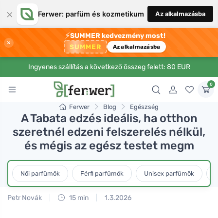
×
Ferwer: parfüm és kozmetikum
Az alkalmazásba
⚡
SUMMER kedvezmény most!
×
SUMMER
Az alkalmazásba
Ingyenes szállítás a következő összeg felett: 80 EUR
0
Ferwer
Blog
Egészség
A Tabata edzés ideális, ha otthon
szeretnél edzeni felszerelés nélkül,
és mégis az egész testet megm
Női parfümök
Férfi parfümök
Unisex parfümök
L
Petr Novák
15 min
1.3.2026