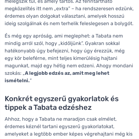
melegszik túl, és amely tartós. Az fenntartható
megközelítés itt nem „extra” – ha rendszeresen edzünk,
érdemes olyan dolgokat választani, amelyek hosszú
ideig szolgálnak és nem terhelik feleslegesen a bolygót.
És még egy apróság, ami meglephet: a Tabata nem
mindig arról szól, hogy „kidőljünk”. Gyakran sokkal
hatékonyabb úgy befejezni, hogy úgy érezzük, még
egy kör beleférne, mint teljes kimerülésig hajtani
magunkat, majd egy hétig nem edzeni. Ahogy mondani
szokás: „
A legjobb edzés az, amit meg lehet
ismételni.
”
Konkrét egyszerű gyakorlatok és
tippek a Tabata edzéshez
Ahhoz, hogy a Tabata ne maradjon csak elmélet,
érdemes kéznél tartani egyszerű gyakorlatokat,
amelyeket a legtöbb ember képes végrehajtani még kis