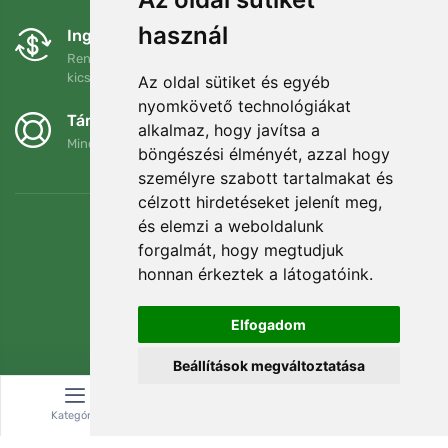
használ
Ingyenes csere és visszaküldés
Rendelését 90 napon belül bármikor visszaküldheti vagy
kicserélheti.
Az oldal sütiket és egyéb
nyomkövető technológiákat
Támogatjuk a Trees.org-ot
alkalmaz, hogy javítsa a
Minden megrendelésért ültetünk egy fát! Bővebben
Rólunk
.
böngészési élményét, azzal hogy
személyre szabott tartalmakat és
célzott hirdetéseket jelenít meg,
és elemzi a weboldalunk
forgalmát, hogy megtudjuk
honnan érkeztek a látogatóink.
Elfogadom
Beállítások megváltoztatása
Kategória
Keresés
Kosár
© Topshelf s.r.o. Minden jog fenntartva.