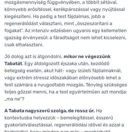
mozgásmennyiség függvényében, a többit sétával,
könnyebb erősítéssel, kerékpározással vagy nyújtással
kiegészíteni. Ha pedig a test fájdalmas, jobb a
regenerálódást választani, mint „összeszorítani a
fogakat”. Az intenzív edzésben ugyanis egy kellemetlen
igazság érvényesül: a fáradtságot nem lehet kicselezni,
csak elhalasztani.
Jó dolog azt is átgondolni,
mikor ne végezzünk
Tabatát
. Egy átdolgozott éjszaka után, kezdődő
betegség esetén, akut hát- vagy ízületi fájdalmaknál,
vagy extrém stressz időszakában előnyösebb lehet a
test számára a nyugodtabb mozgás. Tényleg szükséges
teljes gőzzel menni, ha a test egyértelműen azt mondja:
„ma ne”?
A Tabata nagyszerű szolga, de rossz úr.
Ha
kontextusba helyezzük – bemelegítéssel, ésszerű
gyakorlatválasztással, regenerálódási idővel és azzal a
tisztelettel, hogy minden nap más – megbízható