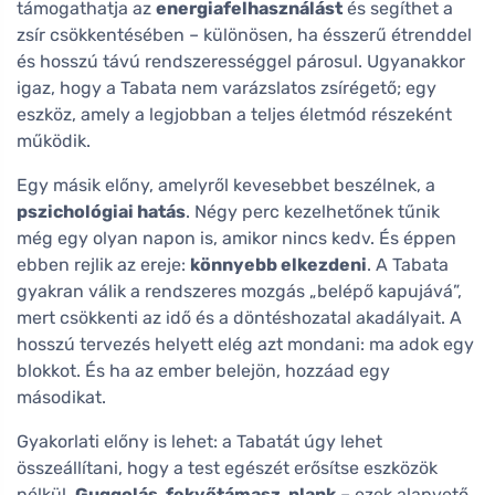
támogathatja az
energiafelhasználást
és segíthet a
zsír csökkentésében – különösen, ha ésszerű étrenddel
és hosszú távú rendszerességgel párosul. Ugyanakkor
igaz, hogy a Tabata nem varázslatos zsírégető; egy
eszköz, amely a legjobban a teljes életmód részeként
működik.
Egy másik előny, amelyről kevesebbet beszélnek, a
pszichológiai hatás
. Négy perc kezelhetőnek tűnik
még egy olyan napon is, amikor nincs kedv. És éppen
ebben rejlik az ereje:
könnyebb elkezdeni
. A Tabata
gyakran válik a rendszeres mozgás „belépő kapujává”,
mert csökkenti az idő és a döntéshozatal akadályait. A
hosszú tervezés helyett elég azt mondani: ma adok egy
blokkot. És ha az ember belejön, hozzáad egy
másodikat.
Gyakorlati előny is lehet: a Tabatát úgy lehet
összeállítani, hogy a test egészét erősítse eszközök
nélkül.
Guggolás, fekvőtámasz, plank
– ezek alapvető