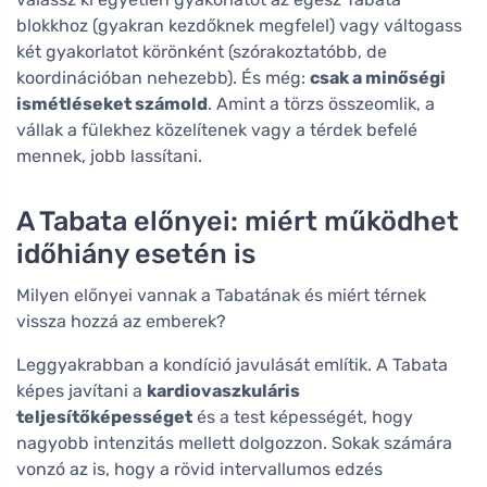
blokkhoz (gyakran kezdőknek megfelel) vagy váltogass
két gyakorlatot körönként (szórakoztatóbb, de
koordinációban nehezebb). És még:
csak a minőségi
ismétléseket számold
. Amint a törzs összeomlik, a
vállak a fülekhez közelítenek vagy a térdek befelé
mennek, jobb lassítani.
A Tabata előnyei: miért működhet
időhiány esetén is
Milyen előnyei vannak a Tabatának és miért térnek
vissza hozzá az emberek?
Leggyakrabban a kondíció javulását említik. A Tabata
képes javítani a
kardiovaszkuláris
teljesítőképességet
és a test képességét, hogy
nagyobb intenzitás mellett dolgozzon. Sokak számára
vonzó az is, hogy a rövid intervallumos edzés