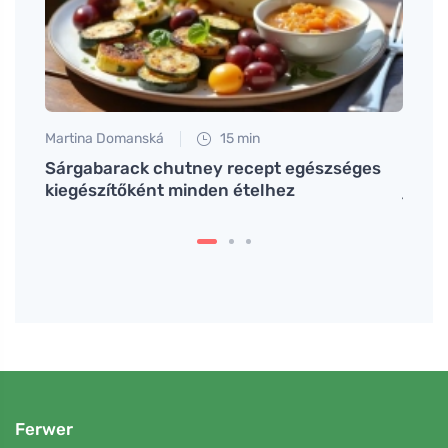
Martina Domanská
15 min
Petr N
Sárgabarack chutney recept egészséges
A ref
kiegészítőként minden ételhez
javít
Ferwer