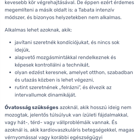
kevesebb kör végrehajtásával. De éppen ezért érdemes
megemlíteni a másik oldalt is: a Tabata intenzív
módszer, és bizonyos helyzetekben nem alkalmas.
Alkalmas lehet azoknak, akik:
javítani szeretnék kondíciójukat, és nincs sok
idejük,
alapvető mozgásmintákkal rendelkeznek és
képesek kontrollálni a technikát,
olyan edzést keresnek, amelyet otthon, szabadban
és utazás közben is lehet végezni,
rutint szeretnének „felrázni”, és élvezik az
intervallumok dinamikáját.
Óvatosság szükséges
azoknál, akik hosszú ideig nem
mozogtak, jelentős túlsúlyuk van ízületi fájdalmakkal,
vagy hát-, térd- vagy vállproblémáik vannak. És
azoknál is, akik kardiovaszkuláris betegségekkel, magas
vérnyomással vagy korábbi egészségügyi