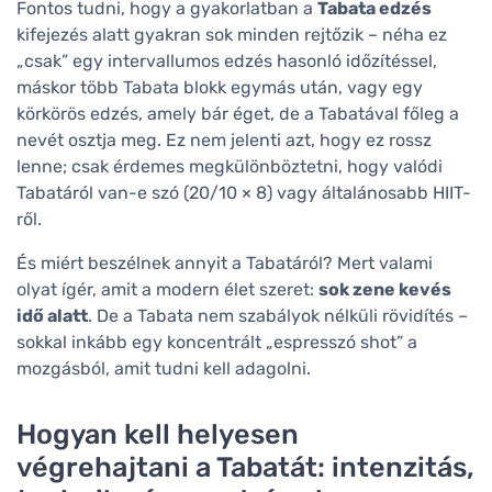
Fontos tudni, hogy a gyakorlatban a
Tabata edzés
kifejezés alatt gyakran sok minden rejtőzik – néha ez
„csak” egy intervallumos edzés hasonló időzítéssel,
máskor több Tabata blokk egymás után, vagy egy
körkörös edzés, amely bár éget, de a Tabatával főleg a
nevét osztja meg. Ez nem jelenti azt, hogy ez rossz
lenne; csak érdemes megkülönböztetni, hogy valódi
Tabatáról van-e szó (20/10 × 8) vagy általánosabb HIIT-
ről.
És miért beszélnek annyit a Tabatáról? Mert valami
olyat ígér, amit a modern élet szeret:
sok zene kevés
idő alatt
. De a Tabata nem szabályok nélküli rövidítés –
sokkal inkább egy koncentrált „espresszó shot” a
mozgásból, amit tudni kell adagolni.
Hogyan kell helyesen
végrehajtani a Tabatát: intenzitás,