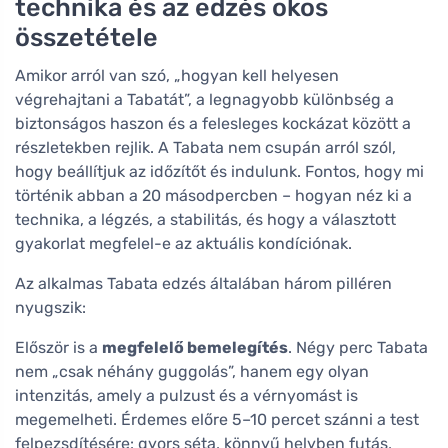
technika és az edzés okos
összetétele
Amikor arról van szó, „hogyan kell helyesen
végrehajtani a Tabatát”, a legnagyobb különbség a
biztonságos haszon és a felesleges kockázat között a
részletekben rejlik. A Tabata nem csupán arról szól,
hogy beállítjuk az időzítőt és indulunk. Fontos, hogy mi
történik abban a 20 másodpercben – hogyan néz ki a
technika, a légzés, a stabilitás, és hogy a választott
gyakorlat megfelel-e az aktuális kondíciónak.
Az alkalmas Tabata edzés általában három pilléren
nyugszik:
Először is a
megfelelő bemelegítés
. Négy perc Tabata
nem „csak néhány guggolás”, hanem egy olyan
intenzitás, amely a pulzust és a vérnyomást is
megemelheti. Érdemes előre 5–10 percet szánni a test
felpezsdítésére: gyors séta, könnyű helyben futás,