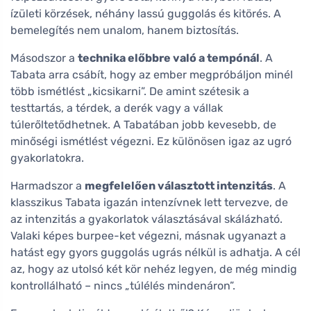
ízületi körzések, néhány lassú guggolás és kitörés. A
bemelegítés nem unalom, hanem biztosítás.
Másodszor a
technika előbbre való a tempónál
. A
Tabata arra csábít, hogy az ember megpróbáljon minél
több ismétlést „kicsikarni”. De amint szétesik a
testtartás, a térdek, a derék vagy a vállak
túlerőltetődhetnek. A Tabatában jobb kevesebb, de
minőségi ismétlést végezni. Ez különösen igaz az ugró
gyakorlatokra.
Harmadszor a
megfelelően választott intenzitás
. A
klasszikus Tabata igazán intenzívnek lett tervezve, de
az intenzitás a gyakorlatok választásával skálázható.
Valaki képes burpee-ket végezni, másnak ugyanazt a
hatást egy gyors guggolás ugrás nélkül is adhatja. A cél
az, hogy az utolsó két kör nehéz legyen, de még mindig
kontrollálható – nincs „túlélés mindenáron”.