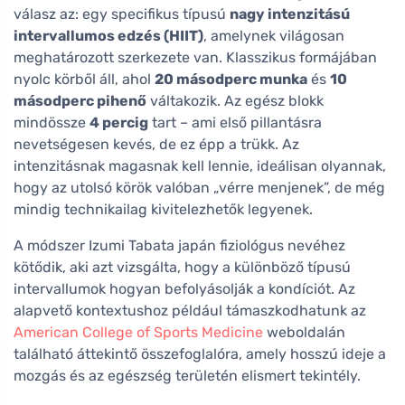
válasz az: egy specifikus típusú
nagy intenzitású
intervallumos edzés (HIIT)
, amelynek világosan
meghatározott szerkezete van. Klasszikus formájában
nyolc körből áll, ahol
20 másodperc munka
és
10
másodperc pihenő
váltakozik. Az egész blokk
mindössze
4 percig
tart – ami első pillantásra
nevetségesen kevés, de ez épp a trükk. Az
intenzitásnak magasnak kell lennie, ideálisan olyannak,
hogy az utolsó körök valóban „vérre menjenek”, de még
mindig technikailag kivitelezhetők legyenek.
A módszer Izumi Tabata japán fiziológus nevéhez
kötődik, aki azt vizsgálta, hogy a különböző típusú
intervallumok hogyan befolyásolják a kondíciót. Az
alapvető kontextushoz például támaszkodhatunk az
American College of Sports Medicine
weboldalán
található áttekintő összefoglalóra, amely hosszú ideje a
mozgás és az egészség területén elismert tekintély.