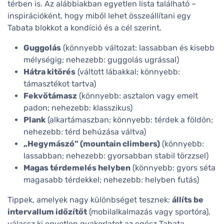
térben is. Az alábbiakban egyetlen lista található –
inspirációként, hogy miből lehet összeállítani egy
Tabata blokkot a kondíció és a cél szerint.
Guggolás
(könnyebb változat: lassabban és kisebb
mélységig; nehezebb: guggolás ugrással)
Hátra kitörés
(váltott lábakkal; könnyebb:
támasztékot tartva)
Fekvőtámasz
(könnyebb: asztalon vagy emelt
padon; nehezebb: klasszikus)
Plank
(alkartámaszban; könnyebb: térdek a földön;
nehezebb: térd behúzása váltva)
„Hegymászó” (mountain climbers)
(könnyebb:
lassabban; nehezebb: gyorsabban stabil törzzsel)
Magas térdemelés helyben
(könnyebb: gyors séta
magasabb térdekkel; nehezebb: helyben futás)
Tippek, amelyek nagy különbséget tesznek:
állíts be
intervallum időzítőt
(mobilalkalmazás vagy sportóra),
válassz ki egyetlen gyakorlatot az egész Tabata