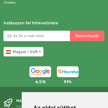
Cookies
Iratkozzon fel hírlevelünkre
Bejelentkezés
Magyar / EUR
4,7/5
97%
Másnapra és ingyenesen
Ingyenes szállítás a következő összeg felett: 80 EUR
Az oldal sütiket