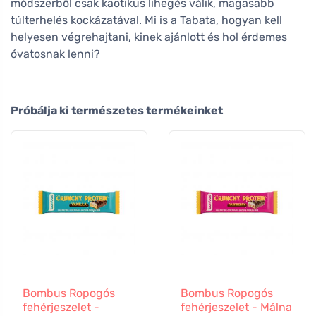
módszerből csak kaotikus lihegés válik, magasabb
túlterhelés kockázatával. Mi is a Tabata, hogyan kell
helyesen végrehajtani, kinek ajánlott és hol érdemes
óvatosnak lenni?
Próbálja ki természetes termékeinket
Bombus Ropogós
Bombus Ropogós
fehérjeszelet -
fehérjeszelet - Málna