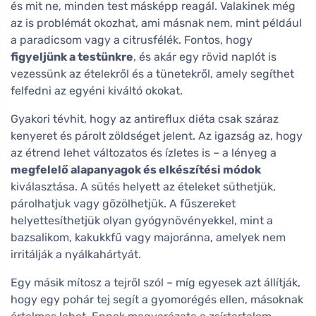
és mit ne, minden test másképp reagál. Valakinek még
az is problémát okozhat, ami másnak nem, mint például
a paradicsom vagy a citrusfélék. Fontos, hogy
figyeljünk a testünkre
, és akár egy rövid naplót is
vezessünk az ételekről és a tünetekről, amely segíthet
felfedni az egyéni kiváltó okokat.
Gyakori tévhit, hogy az antireflux diéta csak száraz
kenyeret és párolt zöldséget jelent. Az igazság az, hogy
az étrend lehet változatos és ízletes is – a lényeg a
megfelelő alapanyagok és elkészítési módok
kiválasztása. A sütés helyett az ételeket süthetjük,
párolhatjuk vagy gőzölhetjük. A fűszereket
helyettesíthetjük olyan gyógynövényekkel, mint a
bazsalikom, kakukkfű vagy majoránna, amelyek nem
irritálják a nyálkahártyát.
Egy másik mítosz a tejről szól – míg egyesek azt állítják,
hogy egy pohár tej segít a gyomorégés ellen, másoknak