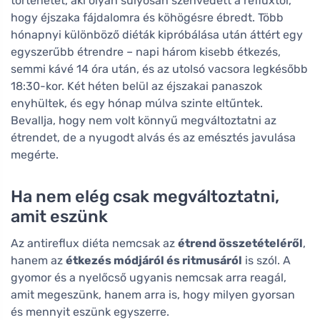
történetét, aki olyan súlyosan szenvedett a refluxtól,
hogy éjszaka fájdalomra és köhögésre ébredt. Több
hónapnyi különböző diéták kipróbálása után áttért egy
egyszerűbb étrendre – napi három kisebb étkezés,
semmi kávé 14 óra után, és az utolsó vacsora legkésőbb
18:30-kor. Két héten belül az éjszakai panaszok
enyhültek, és egy hónap múlva szinte eltűntek.
Bevallja, hogy nem volt könnyű megváltoztatni az
étrendet, de a nyugodt alvás és az emésztés javulása
megérte.
Ha nem elég csak megváltoztatni,
amit eszünk
Az antireflux diéta nemcsak az
étrend összetételéről
,
hanem az
étkezés módjáról és ritmusáról
is szól. A
gyomor és a nyelőcső ugyanis nemcsak arra reagál,
amit megeszünk, hanem arra is, hogy milyen gyorsan
és mennyit eszünk egyszerre.