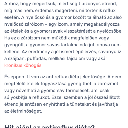
Ahhoz, hogy megértsük, miért segít bizonyos étrend,
míg más nem, érdemes megérteni, mi történik reflux
esetén. A nyelőcső és a gyomor között található az alsó
nyelőcső záróizom – egy izom, amely megakadályozza
az ételek és a gyomorsavak visszatérését a nyelőcsőbe.
Ha ez a záróizom nem működik megfelelően vagy
gyengült, a gyomor savas tartalma oda jut, ahova nem
kellene. Az eredmény a jól ismert égő érzés, savanyú íz
a szájban, puffadás, mellkasi fájdalom vagy akár
krónikus köhögés
.
És éppen itt van az antireflux diéta jelentősége. A nem
megfelelő ételek fogyasztása gyengítheti a záróizmot
vagy növelheti a gyomorsav termelését, ami csak
súlyosbítja a refluxot. Ezzel szemben a jól összeállított
étrend jelentősen enyhítheti a tüneteket és javíthatja
az életminőséget.
Mit ajánl az antireflux diéta?