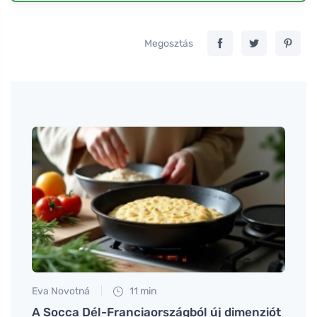
Megosztás
Eva Novotná
11 min
Jan S
A Socca Dél-Franciaországból új dimenziót
Haték