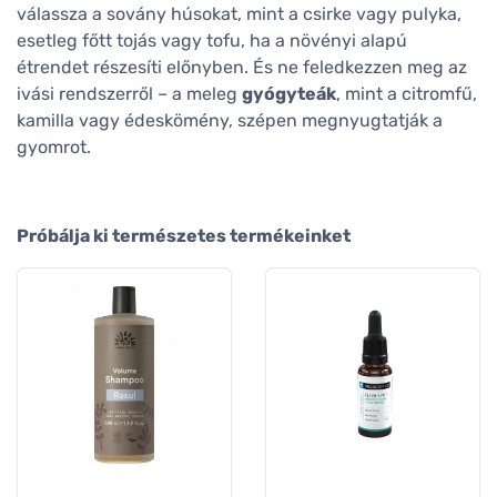
válassza a sovány húsokat, mint a csirke vagy pulyka,
esetleg főtt tojás vagy tofu, ha a növényi alapú
étrendet részesíti előnyben. És ne feledkezzen meg az
ivási rendszerről – a meleg
gyógyteák
, mint a citromfű,
kamilla vagy édeskömény, szépen megnyugtatják a
gyomrot.
Próbálja ki természetes termékeinket