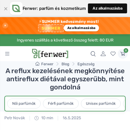
×
Ferwer: parfüm és kozmetikum
Az alkalmazásba
⚡
SUMMER kedvezmény most!
×
SUMMER
Az alkalmazásba
Ingyenes szállítás a következő összeg felett: 80 EUR
0
Ferwer
Blog
Egészség
A reflux kezelésének megkönnyítése
antireflux diétával egyszerűbb, mint
gondolná
Női parfümök
Férfi parfümök
Unisex parfümök
L
Petr Novák
10 min
16.5.2025