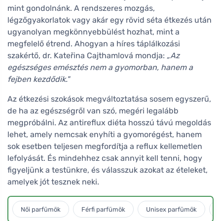
mint gondolnánk. A rendszeres mozgás,
légzőgyakorlatok vagy akár egy rövid séta étkezés után
ugyanolyan megkönnyebbülést hozhat, mint a
megfelelő étrend. Ahogyan a híres táplálkozási
szakértő, dr. Kateřina Cajthamlová mondja:
„Az
egészséges emésztés nem a gyomorban, hanem a
fejben kezdődik."
Az étkezési szokások megváltoztatása sosem egyszerű,
de ha az egészségről van szó, megéri legalább
megpróbálni. Az antireflux diéta hosszú távú megoldás
lehet, amely nemcsak enyhíti a gyomorégést, hanem
sok esetben teljesen megfordítja a reflux kellemetlen
lefolyását. És mindehhez csak annyit kell tenni, hogy
figyeljünk a testünkre, és válasszuk azokat az ételeket,
amelyek jót tesznek neki.
Női parfümök
Férfi parfümök
Unisex parfümök
L