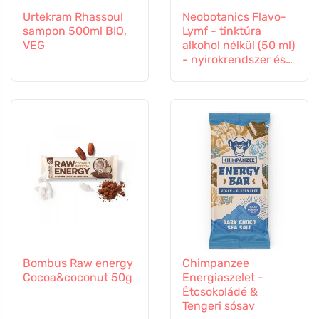
Urtekram Rhassoul
Neobotanics Flavo-
sampon 500ml BIO,
Lymf - tinktúra
VEG
alkohol nélkül (50 ml)
- nyirokrendszer és
érrendszer
Bombus Raw energy
Chimpanzee
Cocoa&coconut 50g
Energiaszelet -
Étcsokoládé &
Tengeri sósav