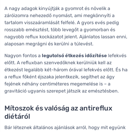
A nagy adagok kinyújtják a gyomrot és növelik a
záróizomra nehezedő nyomást, ami megkönnyíti a
tartalom visszaáramlását felfelé. A gyors evés pedig
rosszabb emésztést, több levegőt a gyomorban és
nagyobb reflux kockázatot jelent. Ajánlatos lassan enni,
alaposan megrágni és kerülni a túlevést.
Nagyon fontos a
legutolsó étkezés időzítése
lefekvés
előtt. A refluxban szenvedőknek kerülniük kell az
étkezést legalább két-három órával lefekvés előtt. És ha
a reflux főként éjszaka jelentkezik, segíthet az ágy
fejének néhány centiméteres megemelése is – a
gravitáció ugyanis szerepet játszik az emésztésben.
Mítoszok és valóság az antireflux
diétáról
Bár léteznek általános ajánlások arról, hogy mit együnk