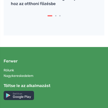
hoz az otthoni főzésbe
állap
Ferwer
Rólunk
Nagykereskedelem
Töltse le az alkalmazást
Get it on
Google Play