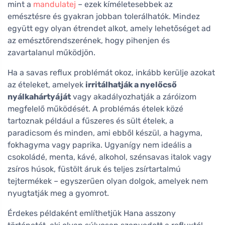
mint a
mandulatej
– ezek kíméletesebbek az
emésztésre és gyakran jobban tolerálhatók. Mindez
együtt egy olyan étrendet alkot, amely lehetőséget ad
az emésztőrendszerének, hogy pihenjen és
zavartalanul működjön.
Ha a savas reflux problémát okoz, inkább kerülje azokat
az ételeket, amelyek
irritálhatják a nyelőcső
nyálkahártyáját
vagy akadályozhatják a záróizom
megfelelő működését. A problémás ételek közé
tartoznak például a fűszeres és sült ételek, a
paradicsom és minden, ami ebből készül, a hagyma,
fokhagyma vagy paprika. Ugyanígy nem ideális a
csokoládé, menta, kávé, alkohol, szénsavas italok vagy
zsíros húsok, füstölt áruk és teljes zsírtartalmú
tejtermékek – egyszerűen olyan dolgok, amelyek nem
nyugtatják meg a gyomrot.
Érdekes példaként említhetjük Hana asszony