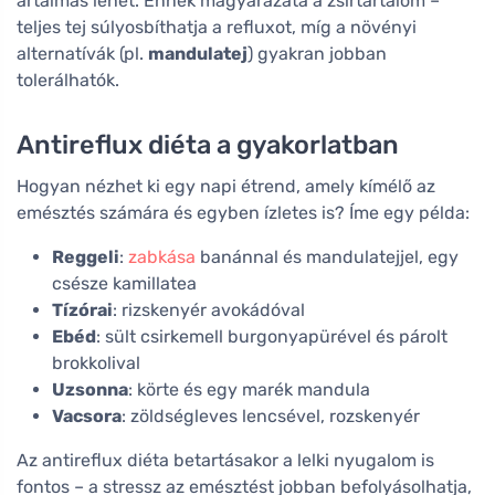
ártalmas lehet. Ennek magyarázata a zsírtartalom –
teljes tej súlyosbíthatja a refluxot, míg a növényi
alternatívák (pl.
mandulatej
) gyakran jobban
tolerálhatók.
Antireflux diéta a gyakorlatban
Hogyan nézhet ki egy napi étrend, amely kímélő az
emésztés számára és egyben ízletes is? Íme egy példa:
Reggeli
:
zabkása
banánnal és mandulatejjel, egy
csésze kamillatea
Tízórai
: rizskenyér avokádóval
Ebéd
: sült csirkemell burgonyapürével és párolt
brokkolival
Uzsonna
: körte és egy marék mandula
Vacsora
: zöldségleves lencsével, rozskenyér
Az antireflux diéta betartásakor a lelki nyugalom is
fontos – a stressz az emésztést jobban befolyásolhatja,