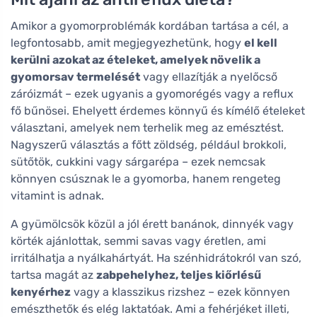
Amikor a gyomorproblémák kordában tartása a cél, a
legfontosabb, amit megjegyezhetünk, hogy
el kell
kerülni azokat az ételeket, amelyek növelik a
gyomorsav termelését
vagy ellazítják a nyelőcső
záróizmát – ezek ugyanis a gyomorégés vagy a reflux
fő bűnösei. Ehelyett érdemes könnyű és kímélő ételeket
választani, amelyek nem terhelik meg az emésztést.
Nagyszerű választás a főtt zöldség, például brokkoli,
sütőtök, cukkini vagy sárgarépa – ezek nemcsak
könnyen csúsznak le a gyomorba, hanem rengeteg
vitamint is adnak.
A gyümölcsök közül a jól érett banánok, dinnyék vagy
körték ajánlottak, semmi savas vagy éretlen, ami
irritálhatja a nyálkahártyát. Ha szénhidrátokról van szó,
tartsa magát az
zabpehelyhez, teljes kiőrlésű
kenyérhez
vagy a klasszikus rizshez – ezek könnyen
emészthetők és elég laktatóak. Ami a fehérjéket illeti,