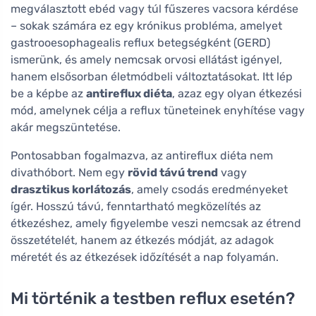
megválasztott ebéd vagy túl fűszeres vacsora kérdése
– sokak számára ez egy krónikus probléma, amelyet
gastrooesophagealis reflux betegségként (GERD)
ismerünk, és amely nemcsak orvosi ellátást igényel,
hanem elsősorban életmódbeli változtatásokat. Itt lép
be a képbe az
antireflux diéta
, azaz egy olyan étkezési
mód, amelynek célja a reflux tüneteinek enyhítése vagy
akár megszüntetése.
Pontosabban fogalmazva, az antireflux diéta nem
divathóbort. Nem egy
rövid távú trend
vagy
drasztikus korlátozás
, amely csodás eredményeket
ígér. Hosszú távú, fenntartható megközelítés az
étkezéshez, amely figyelembe veszi nemcsak az étrend
összetételét, hanem az étkezés módját, az adagok
méretét és az étkezések időzítését a nap folyamán.
Mi történik a testben reflux esetén?