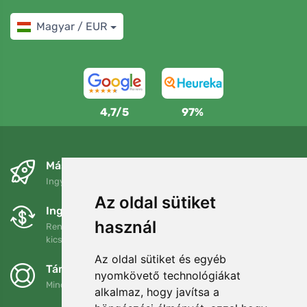
Magyar / EUR
4,7/5
97%
Másnapra és ingyenesen
Ingyenes szállítás a következő összeg felett: 80 EUR
Az oldal sütiket
Ingyenes csere és visszaküldés
használ
Rendelését 90 napon belül bármikor visszaküldheti vagy
kicserélheti.
Az oldal sütiket és egyéb
Támogatjuk a Trees.org-ot
nyomkövető technológiákat
Minden megrendelésért ültetünk egy fát! Bővebben
Rólunk
.
alkalmaz, hogy javítsa a