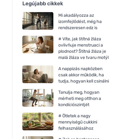
Legújabb cikkek
Mi akadályozza az
izomfejlődést, még ha
rendszeresen edz is
# Víte, jak štítná žláza
ovlivňuje menstruaci a
plodnost? Štítná žláza je
malá žláza ve tvaru motýl
A nappizás napközben
csak akkor működik, ha
tudja, hogyan kell csinálni
Tanulja meg, hogyan
mérheti meg otthon a
kondíciószintjét
# Ötletek a nagy
mennyiségű cukkini
felhasználásához