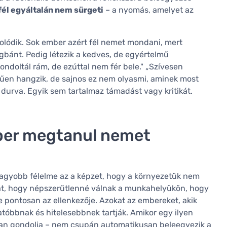
fél egyáltalán nem sürgeti
– a nyomás, amelyet az
olódik. Sok ember azért fél nemet mondani, mert
gbánt. Pedig létezik a kedves, de egyértelmű
doltál rám, de ezúttal nem fér bele." „Szívesen
rűen hangzik, de sajnos ez nem olyasmi, aminek most
 durva. Egyik sem tartalmaz támadást vagy kritikát.
mber megtanul nemet
agyobb félelme az a képzet, hogy a környezetük nem
ikat, hogy népszerűtlenné válnak a munkahelyükön, hogy
e pontosan az ellenkezője. Azokat az embereket, akik
óbbnak és hitelesebbnek tartják. Amikor egy ilyen
yan gondolja – nem csupán automatikusan beleegyezik a