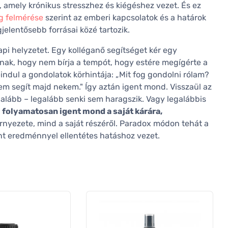
, amely krónikus stresszhez és kiégéshez vezet. És ez
ág felmérése
szerint az emberi kapcsolatok és a határok
jelentősebb forrásai közé tartozik.
pi helyzetet. Egy kolléganő segítséget kér egy
nnak, hogy nem bírja a tempót, hogy estére megígérte a
indul a gondolatok körhintája: „Mit fog gondolni rólam?
em segít majd nekem." Így aztán igent mond. Visszaül az
alább – legalább senki sem haragszik. Vagy legalábbis
i folyamatosan igent mond a saját kárára,
rnyezete, mind a saját részéről. Paradox módon tehát a
nt eredménnyel ellentétes hatáshoz vezet.