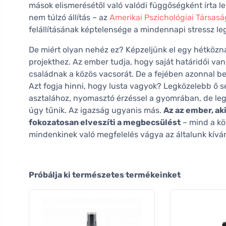
mások elismerésétől való valódi függőségként írta le
nem túlzó állítás – az
Amerikai Pszichológiai Társas
felállításának képtelensége a mindennapi stressz leg
De miért olyan nehéz ez? Képzeljünk el egy hétközna
projekthez. Az ember tudja, hogy saját határidői va
családnak a közös vacsorát. De a fejében azonnal be
Azt fogja hinni, hogy lusta vagyok? Legközelebb ő s
asztalához, nyomasztó érzéssel a gyomrában, de leg
úgy tűnik. Az igazság ugyanis más.
Az az ember, ak
fokozatosan elveszíti a megbecsülést
– mind a kö
mindenkinek való megfelelés vágya az általunk kívá
Próbálja ki természetes termékeinket