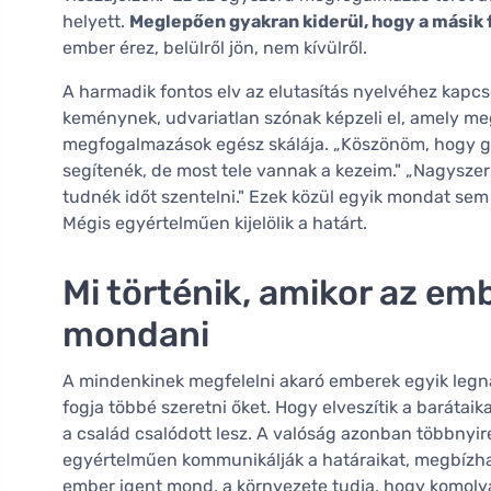
helyett.
Meglepően gyakran kiderül, hogy a másik 
ember érez, belülről jön, nem kívülről.
A harmadik fontos elv az elutasítás nyelvéhez kapcs
keménynek, udvariatlan szónak képzeli el, amely me
megfogalmazások egész skálája. „Köszönöm, hogy gon
segítenék, de most tele vannak a kezeim." „Nagysze
tudnék időt szentelni." Ezek közül egyik mondat sem
Mégis egyértelműen kijelölik a határt.
Mi történik, amikor az e
mondani
A mindenkinek megfelelni akaró emberek egyik legn
fogja többé szeretni őket. Hogy elveszítik a baráta
a család csalódott lesz. A valóság azonban többnyir
egyértelműen kommunikálják a határaikat, megbízhat
ember igent mond, a környezete tudja, hogy komol