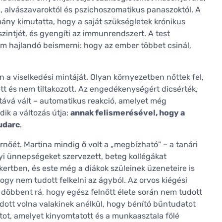
 alvászavaroktól és pszichoszomatikus panaszoktól. A
ány kimutatta, hogy a saját szükségletek krónikus
zintjét, és gyengíti az immunrendszert. A test
em hajlandó beismerni: hogy az ember többet csinál,
a viselkedési mintáját. Olyan környezetben nőttek fel,
ített és nem tiltakozott. Az engedékenységért dicsérték,
lótává vált – automatikus reakció, amelyet még
ik a változás útja:
annak felismerésével, hogy a
udarc
.
nőét. Martina mindig ő volt a „megbízható" – a tanári
yi ünnepségeket szervezett, beteg kollégákat
kertben, és este még a diákok szüleinek üzeneteire is
ogy nem tudott felkelni az ágyból. Az orvos kiégési
n döbbent rá, hogy egész felnőtt élete során nem tudott
dott volna valakinek anélkül, hogy bénító bűntudatot
tot, amelyet kinyomtatott és a munkaasztala fölé