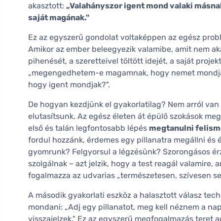
akasztott:
„Valahányszor igent mond valaki másna
saját magának."
Ez az egyszerű gondolat voltaképpen az egész prob
Amikor az ember beleegyezik valamibe, amit nem aka
pihenését, a szeretteivel töltött idejét, a saját proje
„megengedhetem-e magamnak, hogy nemet mondja
hogy igent mondjak?".
De hogyan kezdjünk el gyakorlatilag? Nem arról van
elutasítsunk. Az egész életen át épülő szokások meg
első és talán legfontosabb lépés
megtanulni felisme
fordul hozzánk, érdemes egy pillanatra megállni és 
gyomrunk? Felgyorsul a légzésünk? Szorongásos érz
szolgálnak – azt jelzik, hogy a test reagál valamire
fogalmazza az udvarias „természetesen, szívesen se
A második gyakorlati eszköz a halasztott válasz tech
mondani: „Adj egy pillanatot, meg kell néznem a na
visszajelzek." Ez az egyszerű megfogalmazás teret a