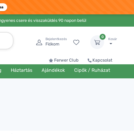
ba
Ingyenes csere és visszaküldés 90 napon belül
0
Bejelentkezés
Kosár
Fiókom
Ferwer Club
Kapcsolat
g
Háztartás
Ajándékok
Cipők / Ruházat