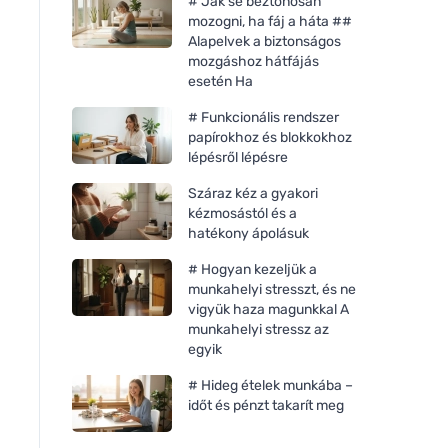
# Jak se beztonosan
mozogni, ha fáj a háta ##
Alapelvek a biztonságos
mozgáshoz hátfájás
esetén Ha
# Funkcionális rendszer
papírokhoz és blokkokhoz
lépésről lépésre
Száraz kéz a gyakori
kézmosástól és a
hatékony ápolásuk
# Hogyan kezeljük a
munkahelyi stresszt, és ne
vigyük haza magunkkal A
munkahelyi stressz az
egyik
# Hideg ételek munkába –
időt és pénzt takarít meg