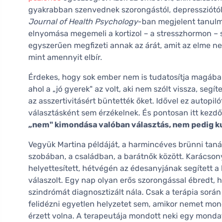
gyakrabban szenvednek szorongástól, depressziótól,
Journal of Health Psychology
-ban megjelent tanulm
elnyomása megemeli a kortizol – a stresszhormon – s
egyszerűen megfizeti annak az árát, amit az elme n
mint amennyit elbír.
Érdekes, hogy sok ember nem is tudatosítja magában 
ahol a „jó gyerek" az volt, aki nem szólt vissza, seg
az asszertivitásért büntették őket. Idővel ez autopi
választásként sem érzékelnek. És pontosan itt kezdőd
„nem" kimondása valóban választás, nem pedig k
Vegyük Martina példáját, a harmincéves brünni tanár
szobában, a családban, a barátnők között. Karácson
helyettesített, hétvégén az édesanyjának segített a 
válaszolt. Egy nap olyan erős szorongással ébredt, h
szindrómát diagnosztizált nála. Csak a terápia sorá
felidézni egyetlen helyzetet sem, amikor nemet mon
érzett volna. A terapeutája mondott neki egy monda