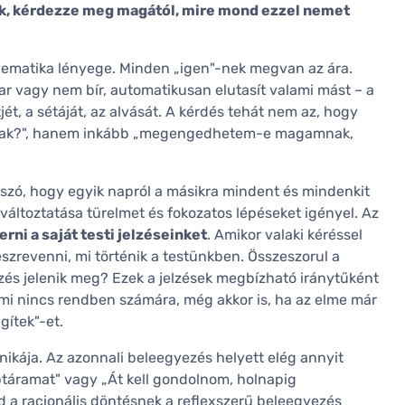
k, kérdezze meg magától, mire mond ezzel nemet
lematika lényege. Minden „igen"-nek megvan az ára.
r vagy nem bír, automatikusan elutasít valami mást – a
ktjét, a sétáját, az alvását. A kérdés tehát nem az, hogy
k?", hanem inkább „megengedhetem-e magamnak,
 szó, hogy egyik napról a másikra mindent és mindenkit
változtatása türelmet és fokozatos lépéseket igényel. Az
rni a saját testi jelzéseinket
. Amikor valaki kéréssel
észrevenni, mi történik a testünkben. Összeszorul a
és jelenik meg? Ezek a jelzések megbízható iránytűként
, ami nincs rendben számára, még akkor is, ha az elme már
gítek"-et.
nikája. Az azonnali beleegyezés helyett elég annyit
ptáramat" vagy „Át kell gondolnom, holnapig
d a racionális döntésnek a reflexszerű beleegyezés