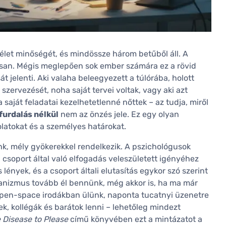
élet minőségét, és mindössze három betűből áll. A
san. Mégis meglepően sok ember számára ez a rövid
 jelenti. Aki valaha beleegyezett a túlórába, holott
 szervezését, noha saját tervei voltak, vagy aki azt
saját feladatai kezelhetetlenné nőttek – az tudja, miről
urdalás nélkül
nem az önzés jele. Ez egy olyan
latokat és a személyes határokat.
nk, mély gyökerekkel rendelkezik. A pszichológusok
 csoport által való elfogadás veleszületett igényéhez
 lények, és a csoport általi elutasítás egykor szó szerint
chanizmus tovább él bennünk, még akkor is, ha ma már
open-space irodákban ülünk, naponta tucatnyi üzenetre
ek, kollégák és barátok lenni – lehetőleg mindezt
 Disease to Please
című könyvében ezt a mintázatot a