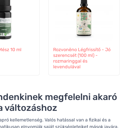
 Mész 10 ml
Rozvoněno Légfrissítő - Jó
szerencsét (100 ml) -
rozmaringgal és
levendulával
ndenkinek megfelelni akaró
 változáshoz
ó kellemetlenség. Valós hatással van a fizikai és a
atikusan elnyomják saját szükségleteiket mások javára,