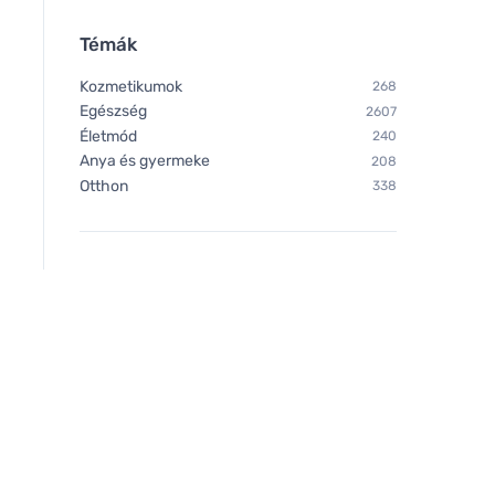
Témák
Kozmetikumok
268
Egészség
2607
Életmód
240
Anya és gyermeke
208
Otthon
338
Mulieres Gyertya üvegben -
illatmentes (180 ml) - akár
35 órán át égő gyertya