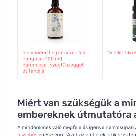
Rozvoněno Légfrissítő - Téli
Nobilis Tilia
hangulat (100 ml) -
naranccsal, szegfűszeggel
és fahéjjal
Miért van szükségük a mi
embereknek útmutatóra a
A mindenkinek való megfelelés igénye nem csupán apr
pszichés
egészségre. Azok az emberek, akik szisztem