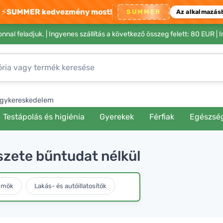
⚡
SUMMER kedvezmény most!
SUMMER
Az alkalmazás
nnal feladjuk. |
Ingyenes szállítás a következő összeg felett: 80 EUR
| 
gykereskedelem
Testápolás és higiénia
Gyerekek
Férfiak
Egészsé
zete bűntudat nélkül
ümök
Lakás- és autóillatosítók