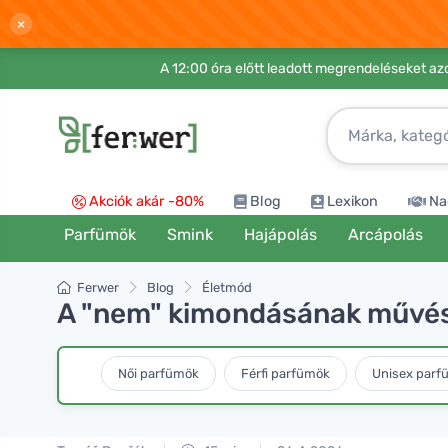
×
A 12:00 óra előtt leadott megrendeléseket azo
Akciók akár -80%
Blog
Lexikon
Na
Parfümök
Smink
Hajápolás
Arcápolás
Ferwer
Blog
Életmód
A "nem" kimondásának művés
Női parfümök
Férfi parfümök
Unisex parf