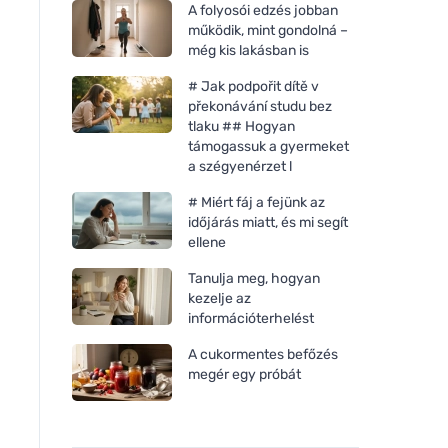
A folyosói edzés jobban
működik, mint gondolná –
még kis lakásban is
# Jak podpořit dítě v
překonávání studu bez
tlaku ## Hogyan
támogassuk a gyermeket
a szégyenérzet l
# Miért fáj a fejünk az
időjárás miatt, és mi segít
ellene
Tanulja meg, hogyan
kezelje az
információterhelést
A cukormentes befőzés
megér egy próbát