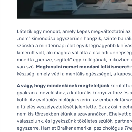
Létezik egy mondat, amely képes megváltoztatni az 
„nem" kimondása egyszerűen hangzik, szinte banáli
szócska a mindennapi élet egyik legnagyobb kihívását
kimerült volt, aki magára vállalta a családi ünnepség
mondta „persze, segítek" egy kollégának, miközben a 
van szó.
Megtanulni nemet mondani lelkiismeret-f
készség, amely védi a mentális egészséget, a kapcso
A vágy, hogy mindenkinek megfeleljünk
körülöttü
gyakran a neveléshez, a kulturális környezethez és a
kötik. Az evolúciós biológia szerint az emberek társas
a túlélés veszélyeztetését jelentette. Ez az ősi me
nem kis törzsekben élünk a szavannákon. Ehelyett 
válaszolunk, és igyekszünk tökéletes szülők, partner
egyszerre. Harriet Braiker amerikai pszichológus
The